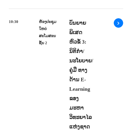
10:30
ຫ້ອງປະຊຸມ
ບັນຍາຍ
ໃຫຍ່
ພິເສດ
ສະໂມສອນ
ຫົວຂໍ້ 3:
ຊັ້ນ 2
ນິຕິກຳ/
ນະໂຍບາຍ/
ຄູ່ມື ທາງ
ດ້ານ E-
Learning
ຂອງ
ມະຫາ
ວິທະຍາໄລ
ແຫ່ງຊາດ