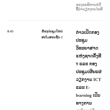
ຮອງອະທິການບໍດີ
ຊີ້ນຳວຽກງານໄອທີ
8:45
ຫ້ອງປະຊຸມໃຫຍ່
ກ່າວເປີດກອງ
ສະໂມສອນຊັ້ນ 2
ປະຊຸມ
ວິທະຍາສາດ
ແຫ່ງຊາດຄັ້ງທີ
9 ແລະ ກອງ
ປະຊຸມເຜີຍແຜ່
ວຽກງານ ICT
ແລະ E-
learning ເປັນ
ທາງການ