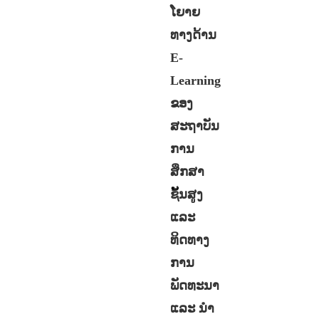
ໂຍາຍ
ທາງດ້ານ
E-
Learning
ຂອງ
ສະຖາບັນ
ການ
ສຶກສາ
ຊັ້ນສູງ
ແລະ
ທິດທາງ
ການ
ພັດທະນາ
ແລະ ນຳ