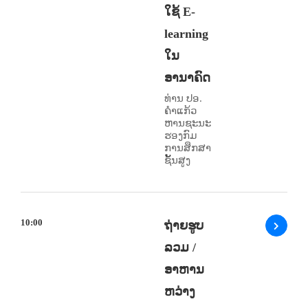
ໃຊ້ E-
learning
ໃນ
ອານາຄົດ
ທ່ານ ປອ.
ຄຳແກ້ວ
ຫານຊະນະ
ຮອງກົມ
ການສຶກສາ
ຊັ້ນສູງ
10:00
ຖ່າຍຮູບ
ລວມ /
ອາຫານ
ຫວ່າງ