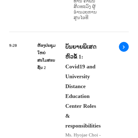
ທ່ານ ຄຳພັນ
ສິດທະວົງ ຜູ້
ອຳນວຍການ
ສູນໄອທີ
9:20
ຫ້ອງປະຊຸມ
ບັນຍາຍພິເສດ
ໃຫຍ່
ຫົວຂໍ້ 1:
ສະໂມສອນ
Covid19 and
ຊັ້ນ 2
University
Distance
Education
Center Roles
&
responsibilities
Ms. Hyojae Choi -