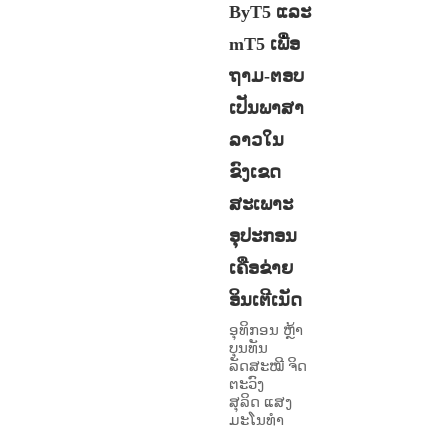
ByT5 ແລະ
mT5 ເພື່ອ
ຖາມ-ຕອບ
ເປັນພາສາ
ລາວໃນ
ຂົງເຂດ
ສະເພາະ
ອຸປະກອນ
ເຄືອຂ່າຍ
ອິນເຕີເນັດ
ອຸທິກອນ ຫຼ້າ
ບຸນທັນ
ລັດສະໝີ ຈິດ
ຕະວົງ
ສຸລິດ ແສງ
ມະໂນທໍາ