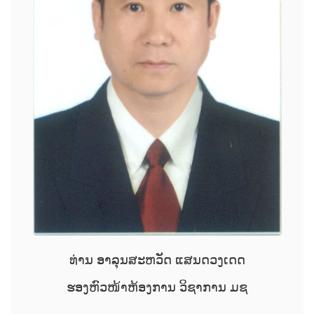
ທ່ານ ອາລຸນສະຫວັດ ແສນດວງເດດ
ຮອງຫົວໜ້າຫ້ອງການ ວິຊາການ ມຊ