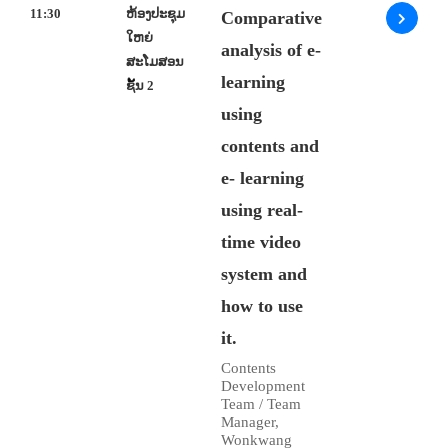
11:30
ຫ້ອງປະຊຸມ
Comparative
ໃຫຍ່
analysis of e-
ສະໂມສອນ
learning
ຊັ້ນ 2
using
contents and
e- learning
using real-
time video
system and
how to use
it.
Contents
Development
Team / Team
Manager,
Wonkwang