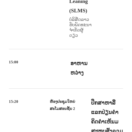
Leaning
(SLMS)
ບໍລິສັດລາວ
ຮັບພັດທະນາ
ຈຳກັດຜູ້
ດຽວ
15:00
ອາຫານ
ຫວ່າງ
15:20
ຫ້ອງປະຊຸມໃຫຍ່
ປຶກສາຫາລື
ສະໂມສອນຊັ້ນ 2
ແລກປ່ຽນຄຳ
ຄິດຄຳເຫັນມ
ສະຫຼຸບສັງລວມ