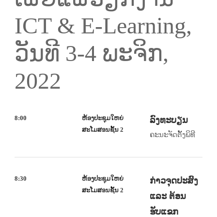
ICT & E-Learning,
ວັນທີ 3-4 ພະຈິກ,
2022
8:00
ຫ້ອງປະຊຸມໃຫຍ່
ລົງທະບຽນ
ສະໂມສອນຊັ້ນ 2
ຄະນະຈັດຕັ້ງພິທີ
8:30
ຫ້ອງປະຊຸມໃຫຍ່
ກ່າວຈຸດປະສົງ
ສະໂມສອນຊັ້ນ 2
ແລະ ຕ້ອນ
ຮັບແຂກ