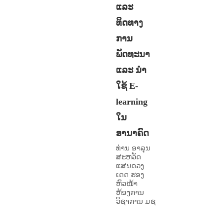
ແລະ
ທິດທາງ
ການ
ພັດທະນາ
ແລະ ນຳ
ໃຊ້ E-
learning
ໃນ
ອານາຄົດ
ທ່ານ ອາລຸນ
ສະຫວັດ
ແສນດວງ
ເດດ ຮອງ
ຫົວໜ້າ
ຫ້ອງການ
ວິຊາການ ມຊ