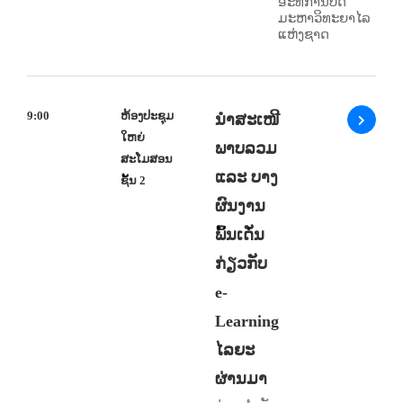
ອະທິການບໍດີ
ມະຫາວິທະຍາໄລ
ແຫ່ງຊາດ
9:00
ຫ້ອງປະຊຸມ
ນຳສະເໜີ
ໃຫຍ່
ພາບລວມ
ສະໂມສອນ
ແລະ ບາງ
ຊັ້ນ 2
ຜົນງານ
ພົ້ນເດັ່ນ
ກ່ຽວກັບ
e-
Learning
ໄລຍະ
ຜ່ານມາ