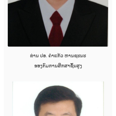
ທ່ານ ປອ. ຄຳແກ້ວ ຫານຊະນະ
ຮອງກົມການສຶກສາຊັ້ນສູງ