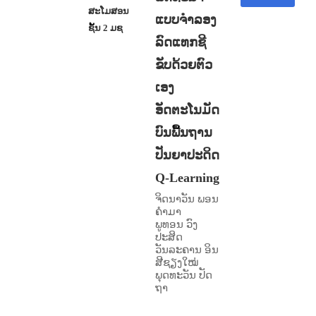
ສະໂມສອນ
ແບບຈຳລອງ
ຊັ້ນ 2 ມຊ
ລົດແທກຊີ
ຂັບດ້ວຍຕົວ
ເອງ
ອັດຕະໂນມັດ
ບົນພື້ນຖານ
ປັນຍາປະດິດ
Q-Learning
ຈິດນາວັນ ພອນ
ຄໍາມາ
ພູທອນ ວົງ
ປະສິດ
ວັນລະຄານ ອິນ
ສີຊຽງໃໝ່
ພຸດທະວັນ ປັດ
ຖາ