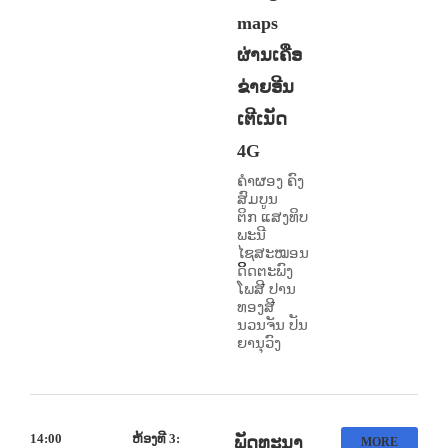
maps
ຜ່ານເຄືອ
ຂ່າຍອີນ
ເຕີເນັດ
4G
ຄໍາຜອງ ຄົງ
ສົມບູນ
ຕິກ ແສງທິບ
ພະນີ
ໄຊສະໝອນ
ດິິດຕະພົງ
ໂພສີ ປານ
ທອງສີ
ນວນຈັນ ປັນ
ຍານຸວົງ
14:00
ຫ້ອງທີ 3:
ພັດທະນາ
MORE