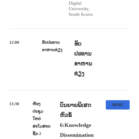
Digital
University,
South Korea
12:00
ຮັບປະທານ
ຮັບ
ອາຫານທ່ຽງ
ປະທານ
ອາຫານ
ທ່ຽງ
13:30
ຫ້ອງ
ບັນຍາຍພິເສດ
MORE
ປະຊຸມ
ຫົວຂໍ້
ໃຫຍ່
6:
Knowledge
ສະໂມສອນ
ຊັ້ນ 2
Dissemination