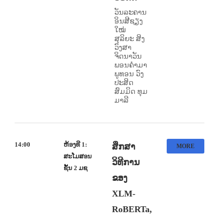
ວັນລະຄານ
ອິນສີຊຽງ
ໃໝ່
ສຸລິຍະ ສິງ
ວົງສາ
ຈິດນາວັນ
ພອນຄຳມາ
ພູທອນ ວົງ
ປະສິດ
ສົມມິດ ທຸມ
ມາລີ
14:00
ຫ້ອງທີ 1:
ສຶກສາ
MORE
ສະໂມສອນ
ວິທີການ
ຊັ້ນ 2 ມຊ
ຂອງ
XLM-
RoBERTa,