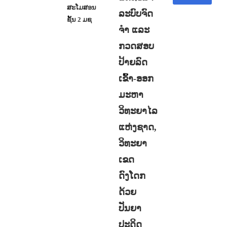
ສະໂມສອນ
ລະບົບຈົດ
ຊັ້ນ 2 ມຊ
ຈໍາ ແລະ
ກວດສອບ
ປ້າຍລົດ
ເຂົ້າ-ອອກ
ມະຫາ
ວິທະຍາໄລ
ແຫ່ງຊາດ,
ວິທະຍາ
ເຂດ
ດົງໂດກ
ດ້ວຍ
ປັນຍາ
ປະດິດ