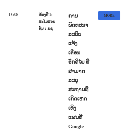
13:30
ຫ້ອງທີ 1:
ການ
MORE
ສະໂມສອນ
ພັດທະນາ
ຊັ້ນ 2 ມຊ
ລະບົບ
ແຈ້ງ
ເຕືອນ
ອັກຄີໄພ ທີ່
ສາມາດ
ລະບຸ
ສະຖານທີ່
ເກີດເຫດ
ເທິງ
ແຜນທີ່
Google