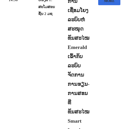
ການ
MORE
ສະໂມສອນ
ເຊື່ອມໂຍງ
ຊັ້ນ 2 ມຊ
ລະບົບຫໍ
ສະໝຸດ
ທັນສະໄໝ
Emerald
ເຂົ້າກັບ
ລະບົບ
ຈັດການ
ການຮຽນ-
ການສອນ
ທີ່
ທັນສະໄໝ
Smart