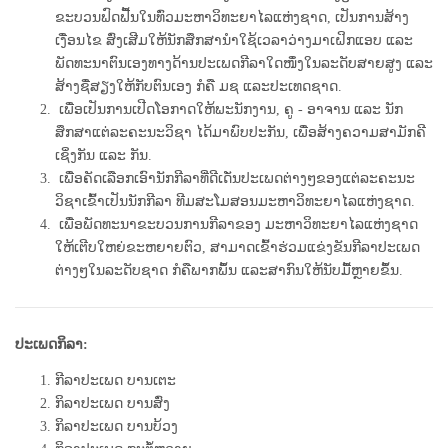
ຂະບວນຟົດຟື້ນໃນທົ່ວມະຫາວິທະຍາໄລແຫ່ງຊາດ,
ເປັນການສ້າງ
ເງື່ອນໄຂ ສົ່ງເສີມໃຫ້ນັກສຶກສານໍາໃຊ້ເວລາວ່າງມາເຝິກແອບ ແລະ
ພັດທະນາຕົນເອງທາງດ້ານປະເພດກີລາໃດໜຶ່ງໃນລະດັບສາຍສູງ ແລະ
ສ້າງຊື່ສຽງໃຫ້ກັບຕົນເອງ ກໍຄື ມຊ ແລະປະເທດຊາດ.
ເພື່ອເປັນການເປີດໂອກາດໃຫ້ພະນັກງານ, ຄູ - ອາຈານ ແລະ ນັກ
ສຶກສາແຕ່ລະຄະນະວິຊາ ໄດ້ມາພົບປະກັນ, ເພື່ອ
ສ້າງຄວາມສາມັກຄີ
ເຊິ່ງກັນ ແລະ ກັນ.
ເພື່ອຄັດເລືອກເອົານັກກີລາທີ່ດີເດັ່ນປະເພດຕ່າງໆຂອງແຕ່ລະຄະນະ
ວິຊາເຂົ້າເປັນນັກກີລາ ທີມສະໂມສອນມະຫາວິທະຍາໄລ
ແຫ່ງຊາດ.
ເພື່ອພັດທະນາຂະບວນການກີລາຂອງ ມະຫາວິທະຍາໄລແຫ່ງຊາດ
ໃຫ້ເຕີບໃຫຍ່ຂະຫຍາຍຕົວ, ສາມາດເຂົ້າຮ່ວມ
ແຂ່ງຂັນກີລາປະເພດ
ຕ່າງໆໃນລະດັບຊາດ ກໍຄືພາກພຶ້ນ ແລະສາກົນໃຫ້ນັບມື້ຫຼາຍຂຶ້ນ.
ປະເພດກິລາ:
ກີລາປະເພດ ບານເຕະ
ກິລາປະເພດ ບານສົ່ງ
ກິລາປະເພດ ບານບ້ວງ