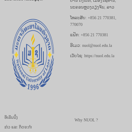
ບ້ານ ດົງໂດກ, ເມືອງໄຊທານີ,
ນະຄອນຫຼວງວຽງຈັນ, ລາວ
ໂທລະສັບ: +856 21 770381,
770070
ແຟັກ: +856 21 770381
ອີເມວ: nuol@nuol.edu.la
ເວັບໄຊ: https://nuol.edu.la
ອີເລີນນີ້ງ
Why NUOL ?
ຂ່າວ ແລະ ກິດຈະກຳ