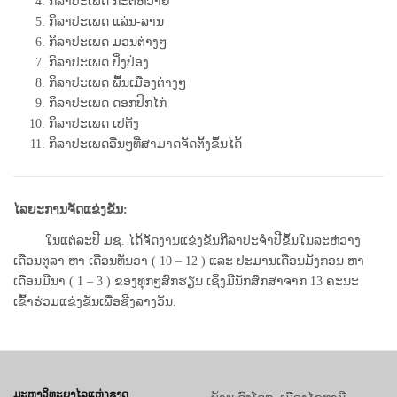
ກິລາປະເພດ ກະຕໍ້ຫວາຍ
ກິລາປະເພດ ແລ່ນ-ລານ
ກິລາປະເພດ ມວນຕ່າງໆ
ກິລາປະເພດ ປິ່ງປ່ອງ
ກິລາປະເພດ ພື້ນເມືອງຕ່າງໆ
ກິລາປະເພດ ດອກປີກໄກ່
ກິລາປະເພດ ເປຕັງ
ກິລາປະເພດອື່ນໆທີ່ສາມາດຈັດຕັ້ງຂຶ້ນໄດ້
ໄລຍະການຈັດແຂ່ງຂັນ:
ໃນແຕ່ລະປີ ມຊ. ໄດ້ຈັດງານແຂ່ງຂັນກີລາປະຈຳປີຂຶ້ນໃນລະຫ່ວາງ
ເດືອນຕຸລາ ຫາ ເດືອນທັນວາ ( 10 – 12 ) ແລະ ປະມານ
ເດືອນມັງກອນ ຫາ
ເດືອນມີນາ ( 1 – 3 ) ຂອງທຸກໆສົກຮຽນ ເຊິ່ງມີນັກສຶກສາຈາກ 13 ຄະນະ
ເຂົ້າຮ່ວມແຂ່ງຂັນເພື່ອຊີງລາງວັນ.
ມະຫາວິທະຍາໄລແຫ່ງຊາດ