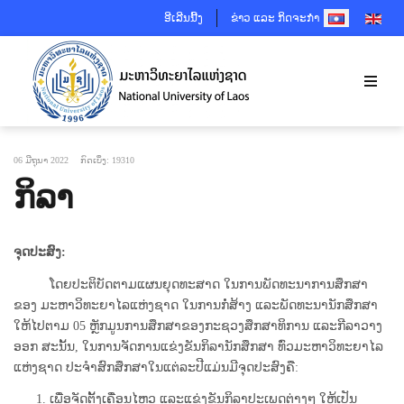
SELECT YOUR 
ອີເລີນນີ້ງ
ຂ່າວ ແລະ ກິດຈະກຳ
06 ມີຖຸນາ 2022
ກົດເບິ່ງ: 19310
ກິລາ
ຈຸດປະສົງ:
ໂດຍປະຕິບັດຕາມແຜນຍຸດທະສາດ ໃນການພັດທະນາການສຶກສາ
ຂອງ ມະຫາວິທະຍາໄລແຫ່ງຊາດ ໃນການກໍ່ສ້າງ ແລະພັດທະນານັກສຶກສາ
ໃຫ້ໄປຕາມ 05 ຫຼັກມູນການສຶກສາຂອງກະຊວງສຶກສາທິການ ແລະກີລາວາງ
ອອກ ສະນັ້ນ, ໃນການຈັດການແຂ່ງຂັນກິລານັກສຶກສາ ທົ່ວມະຫາວິທະຍາໄລ
ແຫ່ງຊາດ ປະຈຳສົກສຶກສາໃນແຕ່ລະປີແມ່ນມີຈຸດປະສົງຄື:
ເພື່ອຈັດຕັ້ງເຄື່ອນໄຫວ ແລະແຂ່ງຂັນກິລາປະເພດຕ່າງໆ ໃຫ້ເປັນ