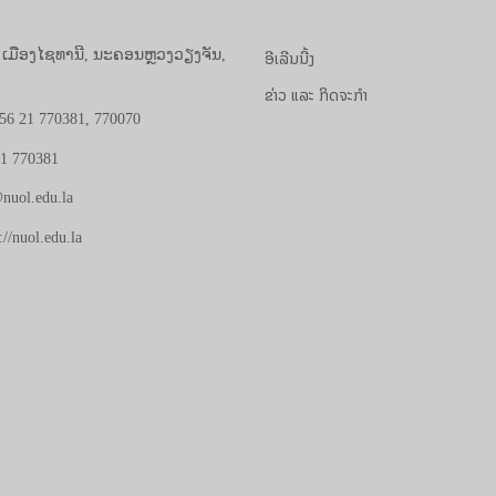
ອີເລີນນີ້ງ
, ເມືອງໄຊທານີ, ນະຄອນຫຼວງວຽງຈັນ,
ຂ່າວ ແລະ ກິດຈະກຳ
56 21 770381, 770070
21 770381
nuol.edu.la
://nuol.edu.la