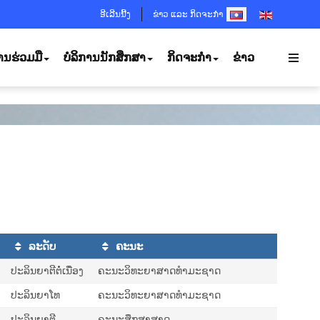
SELECT YOUR LANGUA
ອີເລີນນີ້ງ
ຂ່າວ ແລະ ກິດຈະກຳ
ານຮ່ວມມື
ບໍລິການນັກສຶກສາ
ກິດຈະກຳ
ຂ່າວ
ລະດັບ
ຄະນະ
ປະລິນຍາຕີຕໍ່ເນື່ອງ
ຄະນະວິທະຍາສາດທຳມະຊາດ
ປະລິນຍາໂທ
ຄະນະວິທະຍາສາດທຳມະຊາດ
ປະລິນຍາຕີ
ຄະນະສຶກສາສາດ