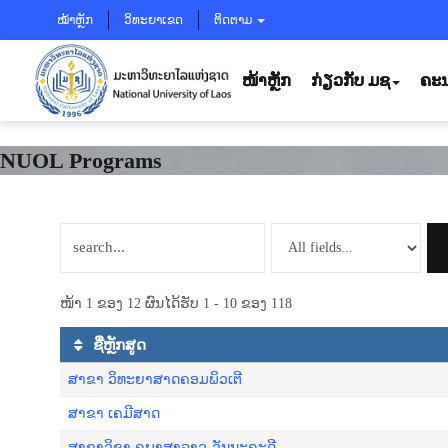
ໝ້າຫຼັກ
ວິທະຍາເຂດ
ຕິດຕາມ
ໜ້າຫຼັກ
ກ່ຽວກັບ ມຊ
ຄະນ
NUOL Programs
ໜ້າ 1 ຂອງ 12 ຜົນໄດ້ຮັບ 1 - 10 ຂອງ 118
ຊື່ຫຼັກສູດ
ສາຂາ ວິທະຍາສາດຄອມພິວເຕີ
ສາຂາ ເຄມີສາດ
ສາຂາວິຊາ ຄູພາສາລາວ-ວັນນະຄະດີ