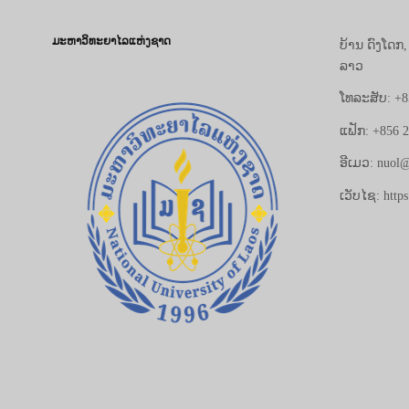
ມະຫາວິທະຍາໄລແຫ່ງຊາດ
ບ້ານ ດົງໂດກ
ລາວ
ໂທລະສັບ: +8
ແຟັກ: +856 
ອີເມວ: nuol@
ເວັບໄຊ: https