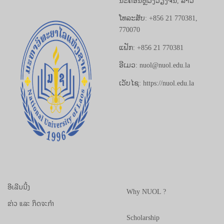
ນະຄອນຫຼວງວຽງຈັນ, ລາວ
ໂທລະສັບ: +856 21 770381,
770070
ແຟັກ: +856 21 770381
ອີເມວ: nuol@nuol.edu.la
ເວັບໄຊ: https://nuol.edu.la
ອີເລີນນີ້ງ
Why NUOL ?
ຂ່າວ ແລະ ກິດຈະກຳ
Scholarship