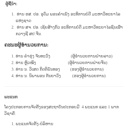
ຜູ້ຊື້ນໍາ:
ທ່ານ ຮສ. ປອ. ອຸດົມ ພອນຄໍາເພັງ ອະທິການບໍດີ ມະຫາວິທະຍາໄລ
ແຫ່ງຊາດ
ທ່ານ ສຈ. ປອ. ເຊ້ຍສ້າງກົວ ອະທິການບໍດີ ມະຫາວິທະຍາໄລຊົນເຜົ່າ
ກວາງຊີ ສປ.ຈີນ.
ຄະນະຜູ້ອໍານວຍການ:
ທ່ານ ຄໍາຮຸ່ງ ຈັນທະວົງ (ຜູ້ອຳນວຍການຝ່າຍລາວ)
ທ່ານ ຫຼົວໝິງ (ຜູ້ອຳນວຍການຝ່າຍຈີນ)
ທ່ານ ນ. ວິເສດ ກິດຕິພັນທອງ (ຮອງຜູ້ອໍານວຍການ)
ທ່ານ ນ. ນິພາພອນ ກັນຍາວົງ (ຮອງຜູ້ອໍານວຍການ)
ພະແນກ
ໂຄງປະກອບການຈັດຕັ້ງຂອງສະຖາບັນປະກອບມີ 4 ພະແນກ ແລະ 1 ພາກ
ວິຊາຄື:
ພະແນກຈັດຕັ້ງ-ບໍລິຫານ