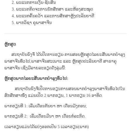
ພະແນກການເງິນ-ຊັບສິນ
ພະແນກກິດຈະການນັກສຶກສາ ແລະຫ້ອງສະໝຸດ
ພະແນກຄົ້ນຄວ້າ ແລະການສຶກສາຫຼັງປະລິນຍາຕີ
ພາກວິຊາ ຄູພາສາຈີນ
ຫຼັກສູດ
ສະຖາບັນຂົງຈື ໄດ້ເປີດການຮຽນ-ການສອນຫຼັກສູດໄລຍະສັ້ນພາກບໍາລຸງ
ພາສາຈີນທົ່ວໄປ,ພາສາຈີນສະເພາະ ແລະ ຫຼັກສູດປະລິນຍາຕີ ສາຂາຄູ
ພາສາຈີນ ເຊິ່ງມີລາຍລະອຽດດັ່ງລຸ່ມນີ້:
ຫຼັກສູດພາກໄລຍະສັ້ນພາກບໍາລຸງທົ່ວໄປ:
ສະຖາບັນຂົງຈືເປີດການຮຽນການສອນພາກບໍາລຸງພາສາຈີນທົ່ວໄປໃນ
ສົກສຶກສາໜຶ່ງ ແມ່ນເປີດ 2 ພາກຮຽນ, 1 ພາກຮຽນ 16 ອາທິດ.
ພາກຮຽນ​ທີ 1: ເລີ່ມເດືອນກັນ​ຍາ ຫາ ​ເດືອນມັງກອນ;
ພາກຮຽນ​ທີ 2:
​​ເລີ່ມເດືອນ​ມີນາ ຫາ ​ເດືອນກໍລະກົດ.
ເວລາຮຽນແມ່ນໄດ້ແບ່ງອອກເປັນ 5 ເວລາຮຽນ(ພາກ)​