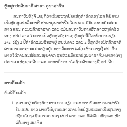
ຫຼັກສູດປະລິນຍາຕີ ສາຂາ ຄູພາສາຈີນ
ສະຖາບັນຂົງຈື ມຊ ຖືວ່າເປັນສະຖາບັນແຫ່ງທໍາອິດຂອງໂລກ ທີ່ມີການ
ເປີດຫຼັກສູດປະລິນຍາຕີ ສາຂາຄູພາສາຈີນ ໂດຍຮ່ວມມືກັບຄະນະອັກສອນ
ສາດ ແລະ ຄະນະສຶກສາສາດ ແລະ ແມ່ນສະຖາບັນການສຶກສາແຫ່ງທໍາອິດ
ຂອງ ສປປ.ລາວ ໃນການເປີດຫຼັກສູດດັ່ງກ່າວ; ຫຼັກສູດນີ້ມີລະບົບການຮຽນ
2+2, ເຊິ່ງ 2 ປີທໍາອິດແມ່ນສຶກສາຢູ່ ສປປ.ລາວ ແລະ 2 ປີສຸດທ້າຍນັກສຶກສາທີ່
ຜ່ານມາດຕະຖານແມ່ນຮຽນຢູ່ມະຫາວິທະຍາໄລຊົນເຜົ່າກວາງຊີ ສປ. ຈີນ
ພາຍໃຕ້ການສະໜັບສະໜູນຈາກ ສູນຮ່ວມມືແລກປ່ຽນພາສາຈີນ-ພາສາຕ່າງ
ປະເທດ ແຫ່ງຊາດຈີນ ແລະ ມະຫາວິທະຍາໄລຊົນເຜົ່າກວາງຊີ ສປ. ຈີນ.
ການຄົ້ນຄວ້າ
ຫົວຂໍ້ຄົ້ນຄວ້າ
ຄວາມຮຽກຮ້ອງຕ້ອງການ ການຮຽນ ແລະ ການພັດທະນາພາສາຈີນ
ໃນ ສປປ ລາວ ພາຍໃຕ້ຍຸດທະສາດການຫັນປ່ຽນປະເທດເປັນສູນກາງ
ເຊື່ອມໂຍງ-ເຊື່ອມຈອດ ຂອງ ສປປ ລາວ ແລະ ຂໍ້ລິເລີ່ມ ໜຶ່ງແລວ ໜຶ່ງ
ເສັ້ນທາງ ສປ.ຈີນ