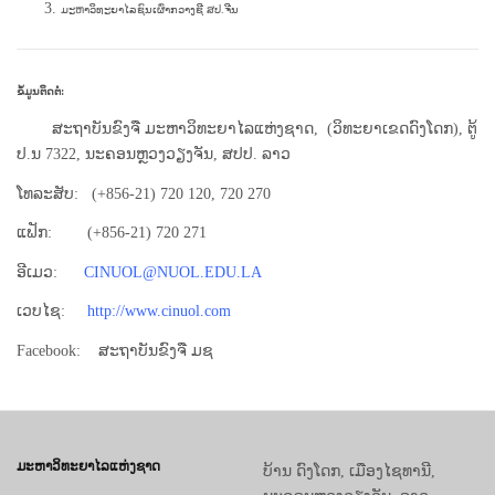
ມະຫາວິທະຍາໄລຊົນເຜົ່າກວາງຊີ ສປ.ຈີນ
ຂໍ້ມູນຕິດຕໍ່:
ສະຖາບັນຂົງຈື ມະຫາວິທະຍາໄລແຫ່ງຊາດ, ​ (ວິທະຍາເຂດດົງໂດກ), ຕູ້
ປ.ນ 7322, ນະຄອນຫຼວງວຽງຈັນ, ສປປ. ລາວ
ໂທລະສັບ: (+856-21) 720 120​, 720 270
ແຟັກ: (+856-21) 720 271
ອີເມວ:
CINUOL@NUOL.EDU.LA
ເວບໄຊ:
http://www.cinuol.com
Facebook: ສະຖາບັນຂົງຈື ມຊ
ມະຫາວິທະຍາໄລແຫ່ງຊາດ
ບ້ານ ດົງໂດກ, ເມືອງໄຊທານີ,