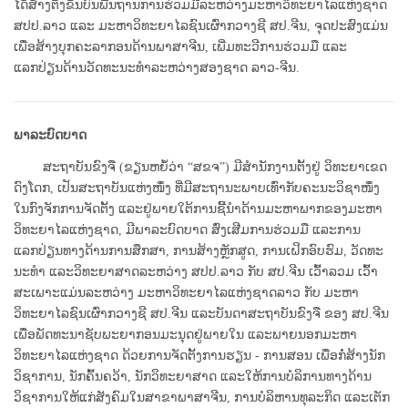
ໄດ້​ສ້າງ​ຕັ້ງ​ຂຶ້ນ​ບົນ​ພື້ນຖານ​ການ​ຮ່ວມ​ມືລະຫວ່າງມະຫາວິທະຍາໄລແຫ່ງຊາດ
ສປປ.ລາວ ແລະ ມະຫາວິທະຍາໄລຊົນເຜົ່າກວາງຊີ ສປ.ຈີນ, ​​ຈຸດປະສົງແມ່ນ​
ເພື່ອສ້າງບຸກຄະລາກອນດ້ານພາສາຈີນ, ເພີ່ມທະວີການຮ່ວມມື ແລະ
ແລກປ່ຽນດ້ານວັດທະນະທໍາລະຫວ່າງສອງຊາດ ລາວ-ຈີນ. ​
ພາລະບົດບາດ
ສະຖາບັນຂົງຈື (ຂຽນຫຍໍ້ວ່າ “ສຂຈ”) ມີສໍານັກງານຕັ້ງຢູ່ ວິທະຍາເຂດ
ດົງໂດກ, ເປັນສະຖາ​ບັນແຫ່ງ​ໜຶ່ງ ທີ່ມີສະຖານະພາບເທົ່າກັບຄະນະວິຊາໜຶ່ງ
ໃນກົງຈັກການຈັດຕັ້ງ ແລະຢູ່ພາຍໃຕ້ການຊີ້ນໍາດ້ານມະຫາ​ພາກຂອງມະຫາ
ວິທະຍາໄລແຫ່ງຊາດ, ມີພາລະບົດບາດ ສົ່ງເສີມການຮ່ວມມື ແລະການ
ແລກປ່ຽນທາງດ້ານ​​ການສຶກສາ, ການສ້າງຫຼັກສູດ, ການເຝິກອົບຮົມ, ວັດທະ
ນະທໍາ ແລະວິທະຍາສາດລະຫວ່າງ ສປປ​.ລາວ ​​​​ກັບ ສປ.ຈີນ ເວົ້າລວມ ເວົ້າ
ສະເພາະແມ່ນລະຫວ່າງ ມະຫາວິທະຍາໄລແຫ່ງ​​ຊາດລາວ ກັບ ມະຫາ
ວິທະຍາໄລ​​​​​ຊົນເຜົ່າກວາງຊີ ສປ.ຈີນ ແລະບັນດາສະຖາບັນຂົງຈື ຂອງ ສປ.ຈີນ
ເພື່ອພັດທະນາຊັບພະຍາກອນມະນຸດຢູ່ພາຍໃນ ແລະພາຍນອກມະຫາ
ວິທະຍາໄລແຫ່ງຊາດ ດ້ວຍການຈັດຕັ້ງການ​ຮຽນ - ການສອນ ເພື່ອກໍ່ສ້າງນັກ
ວິຊາ​ການ​​​​​,​ ນັກຄົ້ນຄວ້າ, ນັກວິທະຍາສາດ ແລະໃຫ້ການບໍລິການທາງດ້ານ
ວິຊາການໃຫ້ແກ່ສັງຄົມໃນສາຂາພາສາຈີນ, ການບໍລິຫານທຸລະກິດ ແລະເຕັກ