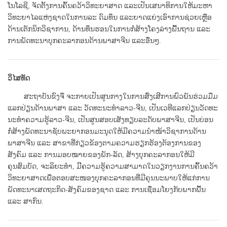
ໂນ​​​​ໂລຊີ, ຈັດຕັ້ງການຄົ້ນຄວ້າວິທະຍາສາດ ແລະເປັນເສນາທິການໃຫ້ມະຫາ​​
ວິທະຍາໄລແຫ່ງຊາດໃນການລະ ດົມທຶນ ແລະຍາດແຍ່ງເອົາການຊ່ວຍເຫຼືອ
ດ້ານເຕັກນິກວິຊາການ, ດ້ານ​ທຶນຮອນໃນການກໍ່ສ້າງໂຄງລ່າງພື້ນຖານ ແລະ
ການພັດທະນາບຸກຄະລາກອນດ້ານພາສາຈີນ ແລະອື່ນໆ.
ວິໄສທັດ
ສະ​ຖາ​ບັນ​ຂົງຈື ຈະ​ກາຍເປັນ​ສູນກາງໃນການສົ່ງ​ເສີການພົວພັນຮ່ວມມືມ
ແລກປ່ຽນດ້ານພາສາ ແລະ ​ວັດທະນະ​ທໍາ​ລາວ-ຈີນ, ເປັນເວທີແລກປ່ຽນວັດທະ
ນະ​ທໍາຄວາມຮູ້​ລາວ-ຈີນ, ເປັນສູນສອບເສັງທຽບລະດັບພາສາຈີນ, ເປັນບ່ອນ
ກໍ່ສ້າງພັດທະນາຊັບພະຍາກອນມະນຸດໃຫ້ມີຄວາມນໍາໜ້າວິຊາການດ້ານ
ພາສາຈີນ ແລະ ສາຂາທີ່ກ່ຽວຂ້ອງຕາມຄວາມຮຽກຮ້ອງຕ້ອງການຂອງ
ສັງຄົມ ແລະ ການມອບໝາຍຂອງພັກ-ລັດ, ສ້າງບຸກຄະລາກອນໃຫ້ມີ
ຄຸນສົມບັດ, ຈະລິຍະທໍາ, ມີິຄວາມຮູ້ຄວາມສາມາດໃນວຽກງານການຄົ້ນຄວ້າ
ວິທະຍາສາດເພື່ອຕອບສະໜອງບຸກຄະລາກອນທີ່ມີຄຸນນະພາບໃຫ້ແກ່ການ
ພັດທະນາເສດຖະກິດ-ສັງຄົມຂອງຊາດ ແລະ ການເຊື່ອມໂຍງກັບພາກພື້ນ
ແລະ ສາກົນ.