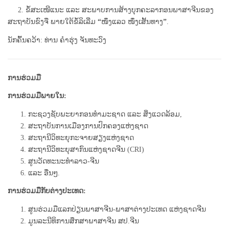
2. ຂໍ້ສະເໜີແນະ ແລະ ສະພາບການສ້າງບຸກຄະລາກອນພາສາຈີນຂອງ
ສະຖາບັນຂົງຈື ພາຍໃຕ້ຂໍ້ລິເລີ່ມ
“
ໜຶ່ງແລວ ໜຶ່ງເສັ້ນທາງ
”
.
ນັກຄົ້ນຄວ້າ: ທ່ານ ຄໍາຮຸ່ງ ຈັນທະວົງ
ການຮ່ວມມື
ການຮ່ວມມືພາຍໃນ:
ກະຊວງຊັບພະຍາກອນທໍາມະຊາດ ແລະ ສິ່ງແວດລ້ອມ,
ສະຖາບັນການເມືອງການປົກຄອງແຫ່ງຊາດ
ສະຖານີວິທະຍຸກະຈາຍສຽງແຫ່ງຊາດ
ສະຖານີວິທະຍຸສາກົນແຫ່ງຊາດຈີນ (CRI)
ສູນວັດທະນະທໍາລາວ-ຈີນ
ແລະ ອື່ນໆ.
ການຮ່ວມມືກັບຕ່າງປະເທດ:
ສູນຮ່ວມມືແລກປ່ຽນພາສາຈີນ-ພາສາຕ່າງປະເທດ ແຫ່ງຊາດຈີນ
ມູນລະນີທິການສຶກສາພາສາຈີນ ສປ.ຈີນ