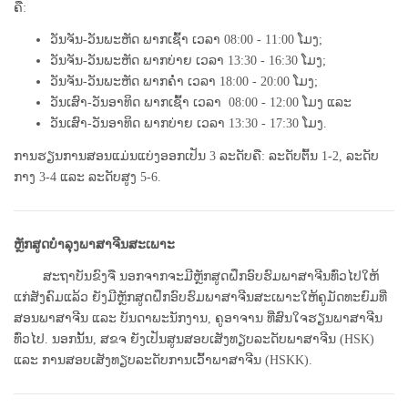
ຄື:
ວັນ​ຈັນ​-​ວັນພະຫັດ ພາກເຊົ້າ ​ເວລາ 08:00 - 11:00 ​ໂມງ;
ວັນ​ຈັນ​-​ວັນພະຫັດ ພາກ​ບ່າຍ ເວລາ 13:30 - 16:30 ​ໂມງ;
​ວັນ​ຈັນ​-​ວັນພະຫັດ ພາກ​ຄໍ່າ ​ເວລາ 18:00 - 20:00 ໂມງ;
ວັນ​ເສົາ-ວັນອາທິດ ພາກ​ເຊົ້າ ​ເວລາ ​ 08:00 - 12:00 ​ໂມງ ແລະ
ວັນ​ເສົາ-ວັນອາທິດ​ ພາກ​ບ່າຍ ​ເວລາ 13:30 - 17:30 ໂມງ.
ການຮຽນການສອນແມ່ນແບ່ງອອກເປັນ 3 ລະດັບຄື: ລະດັບຕົ້ນ 1-2, ລະດັບ
ກາງ 3-4 ແລະ ລະດັບສູງ 5-6.
ຫຼັກສູດບໍາລຸງພາສາຈີນສະເພາະ
ສະຖາບັນຂົງຈື ນອກຈາກຈະມີຫຼັກສູດ​ຝຶກ​ອົບຮົມ​ພາສາ​ຈີນທົ່ວໄປໃຫ້
ແກ່ສັງຄົມແລ້ວ ຍັງມີຫຼັກສູດຝຶກອົບຮົມພາສາຈີນສະເພາະໃຫ້ຄູ​ມັດທະຍົມທີ່​
ສອນ​ພາສາ​ຈີນ ​ແລະ ບັນດາ​ພະນັກງານ, ຄູອາຈານ ທີ່​ສົນ​ໃຈ​ຮຽນ​ພາສາ​ຈີນ
ທົ່ວ​ໄປ. ນອກ​ນັ້ນ, ສຂຈ ຍັງເປັນສູນສອບເສັງທຽບລະດັບພາສາຈີນ (HSK)
ແລະ ການສອບເສັງທຽບລະດັບການເວົ້າພາສາຈີນ (HSKK).