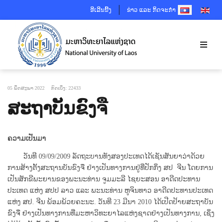
SELECT YOUR 
ອີເລີນນີ້ງ
ຂ່າວ ແລະ ກິດຈະກຳ
05 ພຶດສະພາ 2022
ກົດເບິ່ງ: 22433
ສະຖາບັນຂົງຈື
ຄວາມເປັນມາ
ວັນ​ທີ 09/09/2009 ລັດ​ຖະ​ບານ​ທັງສອງປະ​ເທດ​ໄດ້​ເຊັນ​ສັນຍາວ່າ​ດ້ວຍ​
ການ​ສ້າງ​ຕັ້ງ​ສະຖານ​ບັນ​ຂົງຈື ​ຢ່າງ​ເປັນ​ທາງ​ການຢູ່​ທີ່​ປັກ​ກິ່ງ ສປ ຈີນ ໂດຍການ
ເປັນສັກຂີພະຍານຂອງພະນະທ່ານ ຈູມມະລີ ໄຊຍະສອນ ອາດີດປະທານ
ປະເທດ ແຫ່ງ ສປປ ລາວ ແລະ ພະນະທ່ານ ຫູຈິນທາວ ອາດີດປະທານປະເທດ
ແຫ່ງ ສປ. ຈີນ ພ້ອມພ້ວຍຄະນະ. ວັນທີ 23 ມີນາ 2010 ໄດ້ເປີດປ້າຍສະຖາບັນ
ຂົງຈື ຢ່າງເປັນທາງການທີ່ມະຫາວິທະຍາ​ໄລ​ແຫ່ງ​ຊາດຢ່າງເປັນທາງການ, ເຊິ່ງ​