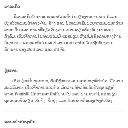
ພາລະກິດ
ມີພາລະກິດໃນການປະກອບສ່ວນເຂົ້າໃນວຽກງານການຮ່ວມມືແລກ
ປ່ຽນວັດທະນະທໍາລາວ-ຈີນ, ສ້າງ ແລະ ພັດທະນາຊັບພະຍາກອນມະນຸດດ້ານ
ພາສາຈີນ ແລະ ສາຂາທີ່ກ່ຽວຂ້ອງຕາມຄວາມຮຽກຮ້ອງຕ້ອງການຂອງ
ສັງຄົມ, ເປັນເຈົ້າການໃນການຮ່ວມມື-ແລກປ່ຽນ, ສົ່ງເສີມເຄືອຂ່າຍທາງດ້ານ
ວິຊາການ ແລະ ທຸລະກິດໃນ ສປປ ລາວ ແລະ ສາກົນ ໂດຍຖືກຕ້ອງຕາມ
ກົດໝາຍຂອງ ສປປ.ລາວ ແລະ ສປ.ຈີນ.
ຫຼັກການ
ເຮັດວຽກເປັນໝູ່ຄະນະ, ຍຶດຖືຫຼັກການລວມສູນປະຊາທິປະໄຕ, ມີຄວາມ
ສະເໝີພາບ, ເປັນເຈົ້າການຮ່ວມກັນ, ມີຄວາມຫ້າວຫັນຮັບຜິດຊອບສູງຕໍ່
ພາລະກິດໜ້າທີ່, ມີຄວາມສາມັກຄີພາຍໃນ ແລະ ພາຍນອກດີ, ແລກປ່ຽນ
ຖອດຖອນບົດຮຽນ, ຮັບຟັງ, ປັບປຸງ ແລະ ພັດທະນາຕົນເອງຢ່າງຕໍ່ເນື່ອງ.
ຄະນະນໍາສະຖາບັນ