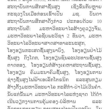
ສະຖາບັນການສຶກສາຊັ້ນສູງ ເຊິ່ງຂຶ້ນກັບຫຼາຍ
ກະຊວງໃນເມື່ອກ່ອນເຂົ້າເປັນ ມຊ. ບັນດາ
ສະຖາບັນການສຶກສາດັ່ງກ່າວ ປະກອບດ້ວຍ 10
ສະຖາບັນຄື: ມະຫາວິທະຍາໄລສ້າງຄູວຽງຈັນ,
ມະຫາວິທະຍາໄລຊັບພະວິຊາ 2 ທັນວາ, ມະຫາ
ວິທະຍາໄລວິທະຍາສາດສາທາລະນະສຸກ,
ໂຮງຮຽນກະເສດຊັ້ນສູງນາບົງ, ໂຮງຮຽນປ່າໄມ້
ຊັ້ນສູງ ດົງໂດກ, ໂຮງຮຽນຊົນລະປະທານຊັ້ນສູງ
ຕາດທອງ, ໂຮງຮຽນກໍ່ສ້າງເຄຫາສະຖານຊັ້ນສູງ,
ໂຮງຮຽນ ຄົມມະນາຄົມຊັ້ນສູງ, ໂຮງຮຽນການ
ຊ່າງຊັ້ນສູງໄຟຟ້າເອເລັກໂຕຣນິກ ແລະສູນກຽມ
ສ້າງຕັ້ງມະຫາວິທະຍາໄລ ກະສິກໍາ-ປ່າໄມ້ເວີນຄໍາ.
ນັບແຕ່ນັ້ນມາ ມະຫາວິທະຍາໄລແຫ່ງຊາດ ໄດ້ດໍາ
ເນີນວຽກງານການຄຸ້ມຄອງ-ບໍລິຫານ ແລະ
ຈັດການການຮຽນ-ການສອນຢ່າງເປັນລະບົບ. ໃນ