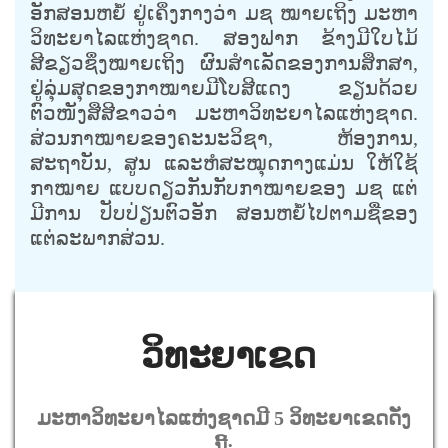
ອັກສອນຫຍໍ້ ຢູ່ເຄິ່ງກາງວ່າ ມຊ ໝາຍເຖິງ ມະຫາ
ວິທະຍາໄລແຫ່ງຊາດ. ສອງຟາກ ຂ້າງມີໃບໄມ້
ສີຂຽວຊຶ່ງໝາຍເຖິງ ຜົນສໍາເລັດຂອງການສຶກສາ,
ຢູ່ລຸ່ມສຸດຂອງກາໝາຍມີໂບສີແດງ ຂຽນດ້ວຍ
ຕົວໜັງສືສີຂາວວ່າ ມະຫາວິທະຍາໄລແຫ່ງຊາດ.
ສ່ວນກາໝາຍຂອງຄະນະວິຊາ, ຫ້ອງການ,
ສະຖາບັນ, ສູນ ແລະຫໍສະໝຸດກາງແມ່ນ ໃຫ້ໃຊ້
ກາໝາຍ ແບບດຽວກັນກັບກາໝາຍຂອງ ມຊ ແຕ່
ມີການ ປັບປ່ຽນຕົວອັກ ສອນຫຍໍ້ໄປຕາມຊື່ຂອງ
ແຕ່ລະພາກສ່ວນ.
ວິທະຍາເຂດ
ມະຫາວິທະຍາໄລແຫ່ງຊາດມີ 5 ວິທະຍາເຂດດັ່ງ
ນີ້: