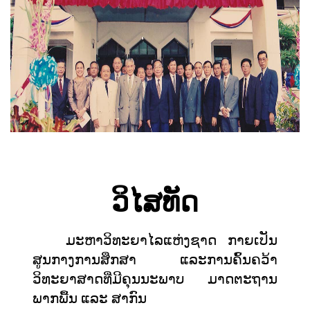
ວິໄສທັດ
ມະຫາວິທະຍາໄລແຫ່ງຊາດ ກາຍເປັນ
ສູນກາງການສຶກສາ ແລະການຄົ້ນຄວ້າ
ວິທະຍາສາດທີ່ມີຄຸນນະພາບ ມາດຕະຖານ
ພາກພື້ນ ແລະ ສາກົນ