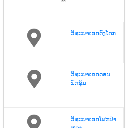
ວິທະຍາເຂດດົງໂດກ
ວິທະຍາເຂດດອນ
ນົກຂຸ້ມ
ວິທະຍາເຂດໂສກປ່າ
ຫຼວງ