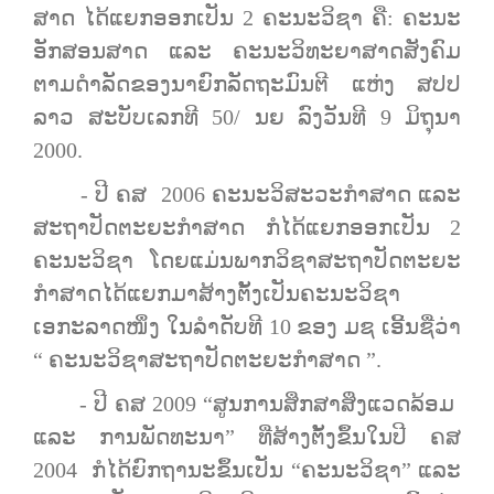
ສາ​ດ ​ໄດ້​ແຍກອອກ​ເປັນ 2 ຄະນະວິຊາ ຄື: ຄະນະ
ອັກສອນສາດ ​ແລະ ຄະນະ​ວິທະຍາສາດ​ສັງຄົມ
ຕາມ​ດໍາລັດ​ຂອງ​ນາຍົກລັດຖະມົນຕີ​ ແຫ່ງ ​ສປປ
ລາວ ສະບັບ​ເລກທີ 50/ ນຍ ລົງ​ວັນ​ທີ 9 ມິຖຸນາ
2000.
- ປີ ຄສ 2006 ຄະນະ​ວິສະວະ​ກໍາ​ສາດ ​ແລະ
ສະຖາປັດຕະຍະ​ກໍາ​ສາດ ກໍ​ໄດ້​ແຍກ​ອອກ​ເປັນ​ 2
ຄະນະວິຊາ ​​ໂດຍ​ແມ່ນ​ພາກ​ວິຊາ​ສະຖາປັດຕະຍະ​
ກໍາ​ສາດ​ໄດ້​ແຍກມາ​ສ້າງ​ຕັ້ງ​ເປັນ​ຄະນະ​ວິຊາ​
ເອກະລາດໜຶ່ງ ​ໃນ​ລຳດັບທີ 10 ຂອງ​ ມຊ ເອີ້ນ​ຊື່ວ່າ
“ ຄະນະ​ວິຊາ​ສະຖາປັດຕະຍະ​ກໍາ​ສາດ ”.
- ປີ ຄສ 2009 “ສູນ​ການ​ສຶກສາ​ສິ່ງ​ແວດ​ລ້ອມ ​
ແລະ ການ​ພັດທະນາ​” ທີ່​ສ້າງຕັ້ງ​ຂຶ້ນ​ໃນ​ປີ ຄສ
2004 ​ກໍ​ໄດ້ຍົກ​ຖານະ​ຂຶ້ນ​ເປັນ “ຄະນະ​ວິຊາ” ແລະ