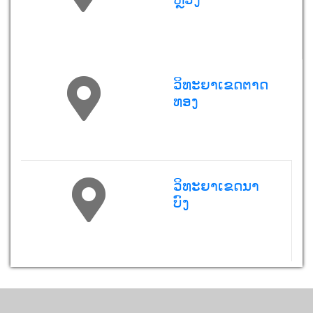
ວິທະຍາເຂດຕາດ
ທອງ
ວິທະຍາເຂດນາ
ບົງ