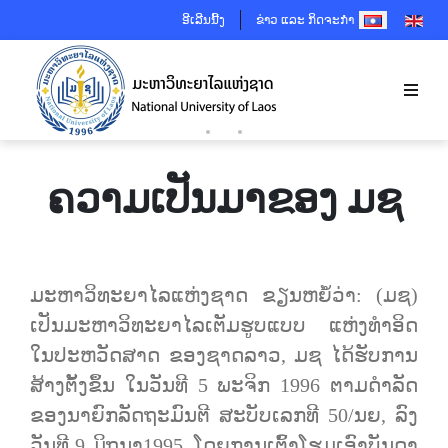
SELECT YOUR 
ອີເລີນນີ້ງ
ຂ່າວ ແລະ ກິດຈະກຳ
ຄວາມເປັນມາຂອງ ມຊ
ມະຫາວິທະຍາໄລແຫ່ງຊາດ ຂຽນຫຍໍ້ວ່າ: (ມຊ)
ເປັນມະຫາວິທະຍາໄລເຕັມຮູບແບບ ແຫ່ງທໍາອິດ
ໃນປະຫວັດສາດ ຂອງຊາດລາວ, ມຊ ໄດ້ຮັບການ
ສ້າງຕັ້ງຂຶ້ນ ໃນວັນທີ 5 ພະຈິກ 1996 ຕາມດໍາລັດ
ຂອງນາຍົກລັດຖະມົນຕີ ສະບັບເລກທີ 50/ນຍ, ລົງ
ວັນທີ 9 ມິຖຸນາ1995, ໂດຍການເຕົ້າໂຮມເອົາບັນດາ