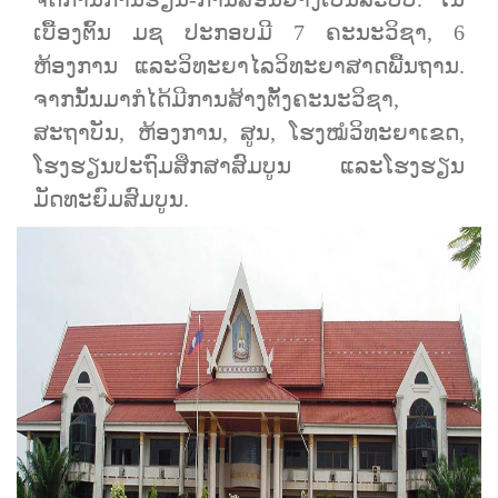
ເບື້ອງຕົ້ນ ມຊ ປະກອບມີ 7 ຄະນະວິຊາ, 6
ຫ້ອງການ ແລະວິທະຍາໄລວິທະຍາສາດພື້ນຖານ.
ຈາກນັ້ນມາກໍໄດ້ມີການສ້າງຕັ້ງຄະນະວິຊາ,
ສະຖາບັນ, ຫ້ອງການ, ສູນ, ໂຮງໝໍວິທະຍາເຂດ,
ໂຮງຮຽນປະຖົມສຶກສາສົມບູນ ແລະໂຮງຮຽນ
ມັດທະຍົມສົມບູນ.