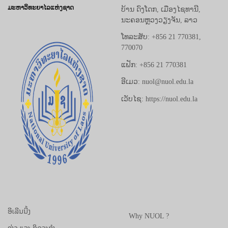
ມະຫາວິທະຍາໄລແຫ່ງຊາດ
ບ້ານ ດົງໂດກ, ເມືອງໄຊທານີ,
ນະຄອນຫຼວງວຽງຈັນ, ລາວ
ໂທລະສັບ: +856 21 770381,
770070
ແຟັກ: +856 21 770381
ອີເມວ: nuol@nuol.edu.la
ເວັບໄຊ: https://nuol.edu.la
ອີເລີນນີ້ງ
Why NUOL ?
ຂ່າວ ແລະ ກິດຈະກຳ