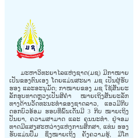
ມະຫາວິທະຍາໄລແຫ່ງຊາດ(ມຊ) ມີກາໝາຍ
ເປັນຂອງຕົນເອງ ໂດຍແມ່ນສະພາ ມຊ ເປັນຜູ້ຮັບ
ຮອງ ແລະອະນຸມັດ; ກາໝາຍຂອງ ມຊ ໃຊ້ສັນຍະ
ລັກຮູບທາດຫຼວງເປັນສີຄໍາ ໝາຍເຖິງສັນຍະລັກ
ທາງດ້ານວັດທະນະທໍາຂອງຊາດລາວ, ແອວມີກີບ
ດອກບົວອ້ອມ ຮອບທີ່ພົ້ນເດັ່ນມີ 3 ກີບ ໝາຍເຖິງ
ປັນຍາ, ຄວາມສາມາດ ແລະ ຄຸນນະທໍາ. ຢູ່ຈອມ
ທາດມີແສງສະຫວ່າງແຫ່ງການສຶກສາ, ແທ່ນ ຮອງ
ຮັບແມ່ນປຶ້ມ ຊຶ່ງໝາຍເຖິງ ຄັງຄວາມຮູ້, ມີໂຕ