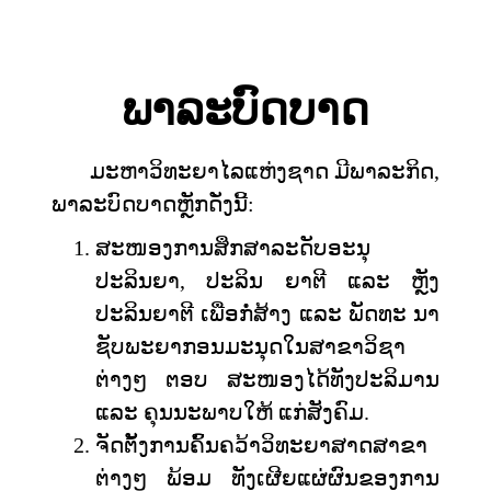
ພາລະບົດບາດ
ມະຫາວິທະຍາໄລແຫ່ງຊາດ ມີພາລະກິດ,
ພາລະບົດບາດຫຼັກດັ່ງນີ້:
ສະໜອງການສຶກສາລະດັບອະນຸ
ປະລິນຍາ, ປະລິນ ຍາຕີ ແລະ ຫຼັງ
ປະລິນຍາຕີ ເພື່ອກໍ່ສ້າງ ແລະ ພັດທະ ນາ
ຊັບພະຍາກອນມະນຸດໃນສາຂາວິຊາ
ຕ່າງໆ ຕອບ ສະໜອງໄດ້ທັງປະລິມານ
ແລະ ຄຸນນະພາບໃຫ້ ແກ່ສັງຄົມ.
ຈັດຕັ້ງການຄົ້ນຄວ້າວິທະຍາສາດສາຂາ
ຕ່າງໆ ພ້ອມ ທັງເຜີຍແຜ່ຜົນຂອງການ