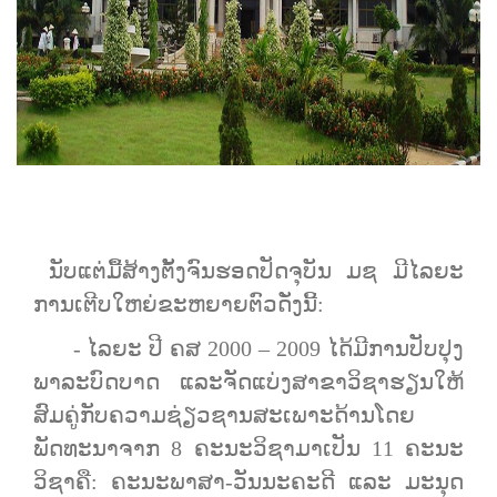
ນັບແຕ່ມື້ສ້າງຕັ້ງຈົນຮອດປັດຈຸບັນ ມຊ ມີໄລຍະ
ການເຕີບໃຫຍ່ຂະຫຍາຍຕົວດັ່ງນີ້:
- ໄລຍະ ປີ ຄສ 2000 – 2009 ໄດ້ມີການປັບປຸງ
ພາລະບົດບາດ ແລະຈັດແບ່ງສາຂາວິຊາຮຽນໃຫ້
ສົມຄູ່ກັບຄວາມຊ່ຽວຊານສະເພາະດ້ານໂດຍ
ພັດທະນາຈາກ 8 ຄະນະ​ວິຊາ​ມາ​ເປັນ 11 ຄະນະ​
ວິຊາຄື: ຄະນະ​ພາສາ​-ວັນນະຄະດີ ​ແລະ​ ມະນຸດ​