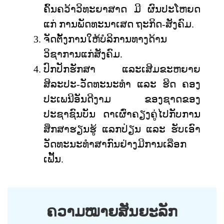
ຄົ້ນຄວ້າວິທະຍາສາດ ມີ ຜົນປະໂຫຍດ
ແກ່ ການ
ພັດທະນາເສດ
ຖະກິດ-ສັງຄົມ.
ຈັດຕັ້ງການໃຫ້ບໍລິການທາງດ້ານ
ວິຊາການແກ່ສັງຄົມ.
ປົກປັກຮັກສາ ແລະເສີມຂະຫຍາຍ
ສິລະປະ-ວັດທະນະທຳ ແລະ ຮີດ ຄອງ
ປະເພນີອັນດີງາມ ຂອງຊາດຂອງ
ປະຊາຊົນບັນ ດາເຜົ່າຄຽງຄູ່ໄປກັບການ
ສຶກສາຮຽນຮູ້ ແລກປ່ຽນ ແລະ ຮັບເອົາ
ວັດທະນະທໍາສາກົນຢ່າງມີການເລືອກ
ເຟັ້ນ.
ຄວາມໝາຍສັນຍະລັກ