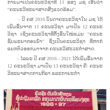
ກາຍມາເປັນຄະນະວິຊາທີ 11 ​ຂອງ​ ມຊ ​​ເອີ້ນ​ວ່າ
“ຄະນະ​ວິທະຍາສາດ​ສິ່ງ​ແວດ​ລ້ອມ”.
- ປີ ຄສ 2016 ​ບັນດາ​ຄະນະ​ວິຊາໃນ​ ມຊ ​ໄດ້​
ເພີ່ມ​ຂຶ້ນ​ຈາກ 11 ຄະນະວິຊາ​ ມາ​ເປັນ 12 ຄະນະ​
ວິຊາ ​ເຊິ່ງຄະນະວິຊາທີ່ຕັ້ງຂຶ້ນໃໝ່ແມ່ນ “ຄະນະ​
ຊັບພະຍາ​ກອນ​ນໍ້າ” ຊຶ່ງ​ເປັນ​ຄະນະວິຊາ ​ທີ່​ຫາ​ກໍ​
ແຍກ​ຕົວ​ອອກ​ມາ​ຈາກ ​ຄະນະ​ວິສະວະ​ກໍາ​ສາດ.
- ໄລຍະ ປີ ຄສ 2016 - 2021​ ໄດ້​ເພີ່ມ​ຂຶ້ນ​ຈາກ
12 ຄະນະ​ວິຊາ ມາ​ເປັນ 13 ຄະນະ​ວິຊາ ​ຄື: ຄະນະ
ວິທະຍາສາດການກີລາ ແລະກາຍະກໍາ