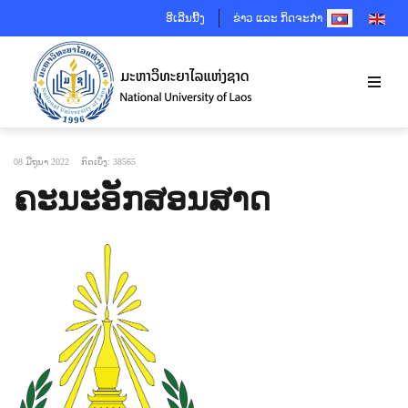
SELECT YOUR 
ອີເລີນນີ້ງ
ຂ່າວ ແລະ ກິດຈະກຳ
08 ມີຖຸນາ 2022
ກົດເບິ່ງ: 38565
ຄະນະອັກສອນສາດ