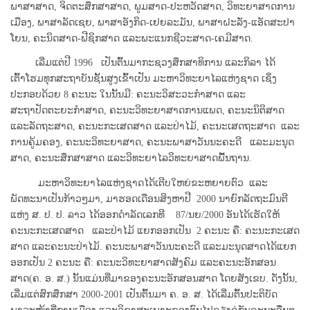
ພາສາສາດ, ຈິດຕະສຶກສາສາດ, ພູມສາດ-ປະຫວັດສາດ, ວິທະຍາສາດການ
ເມືອງ, ພາສາລັດເຊຍ, ພາສາອັງກິດ-ເຢຍລະມັນ, ພາສາຝະລັ່ງ-ແອັດສະປາ
ໂຍນ, ຄະນິດສາດ-ຟີຊິກສາດ ແລະພະແນກຊີວະສາດ-ເຄມີສາດ.
ເລີ່ມແຕ່ປີ 1996 ເປັນຕົ້ນມາກະຊວງສຶກສາທິການ ແລະກິລາ ໄດ້
ເຕົ້າໂຮມທຸກສະຖາບັນຊັ້ນສູງເຂົ້າເປັນ ມະຫາວິທະຍາໄລແຫ່ງຊາດ ເຊິ່ງ
ປະກອບດ້ວຍ 8 ຄະນະ ໃນນັ້ນມີ: ຄະນະວິສະວະກຳສາດ ແລະ
ສະຖາປັດຕະຍະກຳສາດ,
ຄະນະວິທະຍາສາດການແພດ, ຄະນະນິຕິສາດ
ແລະລັດຖະສາດ, ຄະນະກະເສດສາດ ແລະປ່າໄມ້, ຄະນະເສດຖະສາດ ແລະ
ການຄູ້ມຄອງ, ຄະນະວິທະຍາສາດ, ຄະນະພາສາວັນນະຄະດີ ແລະມະນຸດ
ສາດ, ຄະນະສຶກສາສາດ ແລະວິທະຍາໄລວິທະຍາສາດພື້ນຖານ.
ມະຫາວິທະຍາໄລແຫ່ງຊາດໄດ້ເຕີບໃຫຍ່ຂະຫຍາຍຕົວ ແລະ
ພັດທະນາເປັນກ້າວໆມາ, ມາຮອດເດືອນສິງຫາປີ 2000 ນາຍົກລັດຖະມົນຕີ
ແຫ່ງ ສ. ປ. ປ. ລາວ ໄດ້ອອກດຳລັດເລກທີ 87/ນຍ/2000 ອັນໄດ້ເຮັດໃຫ້
ຄະນະກະເສດ
ສາດ ແລະປ່າໄມ້ ແຍກອອກເປັນ 2 ຄະນະ ຄື: ຄະນະກະເສດ
ສາດ ແລະຄະນະປ່າໄມ້. ຄະນະພາສາວັນນະຄະດີ ແລະມະນຸດສາດໄດ້ແຍກ
ອອກເປັນ 2 ຄະນະ ຄື: ຄະນະວິທະຍາສາດສັງຄົມ ແລະຄະນະອັກສອນ
ສາດ(ຄ. ອ. ສ.) ນັ້ນແມ່ນທີ່ມາຂອງຄະນະອັກສອນສາດ ໂດຍສັງເຂບ. ດັ່ງນັ້ນ,
ເລີ່ມແຕ່ສົກສຶກສາ 2000-2001 ເປັນຕົ້ນມາ ຄ. ອ. ສ. ໄດ້ເລີ່ມຕົ້ນປະຕິບັດ