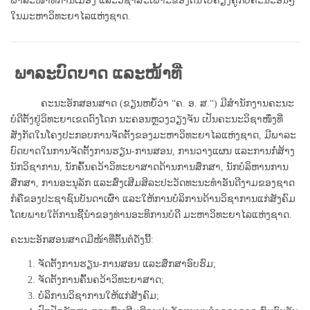
ພາລະໜ້າທີ່ການເມືອງ ແລະວິຊາສະເພາະຂອງຕົນໄປຄຽງຄູ່ກັບຄະນະອື່ນໆ
ໃນມະຫາວິທະຍາໄລແຫ່ງຊາດ.
ພາລະບົດບາດ ແລະໜ້າທີ່
ຄະນະອັກສອນສາດ (ຂຽນຫຍໍ້ວ່າ “ຄ
.
ອ
.
ສ
.
“) ມີສຳນັກງານຄະນະ
ບໍດີຕັ້ງຢູ່ວິທະຍາເຂດດົງໂດກ ນະຄອນຫຼວງວຽງຈັນ ເປັນຄະນະວິຊາໜຶ່ງທີ່
ສັງກັດໃນໂຄງປະກອບການຈັດຕັ້ງຂອງມະຫາວິທະຍາໄລແຫ່ງຊາດ, ມີພາລະ
ບົດບາດໃນການຈັດຕັ້ງການຮຽນ-ການສອນ, ການວາງແຜນ ແລະການກໍ່ສ້າງ
ນັກວິຊາການ, ນັກຄົ້ນຄວ້າວິທະຍາສາດດ້ານການສຶກສາ, ນັກບໍລິຫານການ
ສຶກສາ, ການອະນຸລັກ ແລະສົ່ງເສີມສິລະປະວັດທະນະທຳອັນດີງາມຂອງຊາດ
ກໍຄືຂອງປະຊາຊົນບັນດາເຜົ່າ ແລະໃຫ້ການບໍລິການດ້ານວິຊາການແກ່ສັງຄົມ
ໂດຍພາຍໃຕ້ການຊີ້ນຳຂອງທ່ານອະທິການບໍດີ ມະຫາວິທະ
ຍາໄລແຫ່ງຊາດ.
ຄະນະອັກສອນສາດມີໜ້າທີ່ຕົ້ນຕໍດັ່ງນີ້:
ຈັດຕັ້ງການຮຽນ-ການສອນ ແລະສຶກສາອົບຮົມ
;
ຈັດຕັ້ງການຄົ້ນຄວ້າວິທະຍາສາດ
;
ບໍລິການວິຊາການໃຫ້ແກ່ສັງຄົມ
;