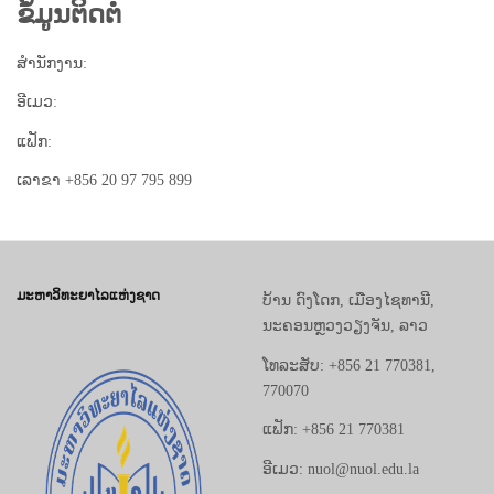
ຂໍ້ມູນຕິດຕໍ່
ສໍານັກງານ:
ອີເມວ:
ແຟັກ:
ເລາຂາ
+856 20 97 795 899
ມະຫາວິທະຍາໄລແຫ່ງຊາດ
ບ້ານ ດົງໂດກ, ເມືອງໄຊທານີ,
ນະຄອນຫຼວງວຽງຈັນ, ລາວ
ໂທລະສັບ: +856 21 770381,
770070
ແຟັກ: +856 21 770381
ອີເມວ: nuol@nuol.edu.la