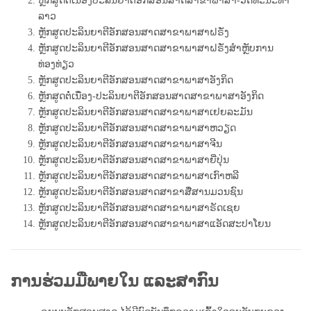
ຫຼັກສູດຕໍ່ເນື່ອງປະລິນຍາຕີອັກສອນສາດສາຂາພາສາ-ວັດທະນະທຳ
ລາວ
ຫຼັກສູດປະລິນຍາຕີອັກສອນສາດສາຂາພາສາຝຣັ່ງ
ຫຼັກສູດປະລິນຍາຕີອັກສອນສາດສາຂາພາສາຝຣັ່ງສໍາຫຼັບການ
ທ່ອງທ່ຽວ
ຫຼັກສູດປະລິນຍາຕີອັກສອນສາດສາຂາພາສາອັງກິດ
ຫຼັກສູດຕໍ່ເນື່ອງ-ປະລິນຍາຕີອັກສອນສາດສາຂາພາສາອັງກິດ
ຫຼັກສູດປະລິນຍາຕີອັກສອນສາດສາຂາພາສາເຢຍລະມັນ
ຫຼັກສູດປະລິນຍາຕີອັກສອນສາດສາຂາພາສາຫວຽດ
ຫຼັກສູດປະລິນຍາຕີອັກສອນສາດສາຂາພາສາຈີນ
ຫຼັກສູດປະລິນຍາຕີອັກສອນສາດສາຂາພາສາຍີ່ປຸ່ນ
ຫຼັກສູດປະລິນຍາຕີອັກສອນສາດສາຂາພາສາເກົາຫລີ
ຫຼັກສູດປະລິນຍາຕີອັກສອນສາດສາຂາສື່ສານມວນຊົນ
ຫຼັກສູດປະລິນຍາຕີອັກສອນສາດສາຂາພາສາຣັດເຊຍ
ຫຼັກສູດປະລິນຍາຕີອັກສອນສາດສາຂາພາສາແອັດສະປາໂຍນ
ການຮ່ວມມືພາຍໃນ ແລະສາກົນ