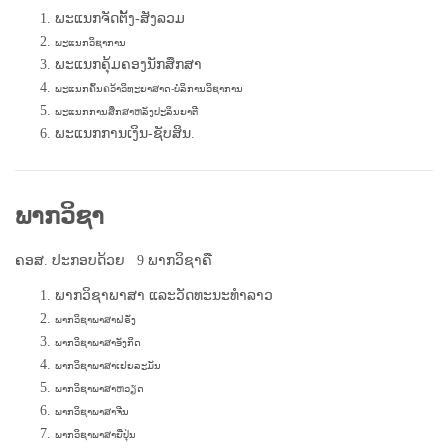
ພະແນກຈັດຕັ້ງ-ສັງລວມ
ພະແນກວິຊາການ
ພະແນກ
ຄຸ້ມຄອງນັກສຶກສາ
ພະແນກຄົ້ນຄວ້າວິທະຍາສາດ-ບໍລິການວິຊາການ
ພະແນກການສຶກສາຫລັງປະລິນຍາຕີ
ພະແນກ
ການເງິນ-ຊັບສິນ.
ພາກວິຊາ
ຄອສ. ປະກອບດ້ວຍ 9 ພາກວິຊາຄື
ພາກວິຊາພາສາ ແລະວັດທະນະທຳລາວ
ພາກວິຊາພາສາຝຣັ່ງ
ພາກວິຊາພາສາອັງກິດ
ພາກວິຊາພາສາເຢຍລະມັນ
ພາກວິຊາພາສາຫວຽດ
ພາກວິຊາພາສາຈີນ
ພາກວິຊາພາສາຍີ່ປຸ່ນ