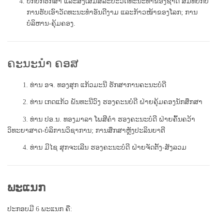
ປົກປັກຮັກສາ ແລະສົ່ງເສີມສິລະປະວັດທະນະທຳຂອງຊາດ ສົມທົບກັບ
ການຮັບເອົາວັດທະນະທຳອັນດີງາມ ແລະກ້າວໜ້າຂອງໂລກ
;
ການ
ບໍລິຫານ-ຄຸ້ມຄອງ
.
ຄະນະນໍາ ຄອສ
1. ທ່ານ ອຈ. ທອງສຸກ ແກ້ວມະນີ
ຮັກສາການຄະນະບໍດີ
2. ທ່ານ ເກດແກ້ວ ພັນທະນີວົງ
ຮອງຄະນບໍດີ ຝ່າຍຄຸ້ມຄອງນັກສຶກສາ
3. ທ່ານ ປອ.ນ. ທອງມາລາ ໂພສີຄຳ
ຮອງຄະນະບໍດີ ຝ່າຍຄົ້ນຄວ້າ
ວິທະຍາສາດ-ບໍລິການວິຊາການ; ການສຶກສາຫຼັງປະລິນຍາຕີ
4. ທ່ານ ມີໄຊ ສຸກຈະເລີນ
ຮອງຄະນະບໍດີ ຝ່າຍຈັດຕັ້ງ-ສັງລວມ
ພະແນກ
ປະກອບມີ 6 ພະແນກ ຄື: