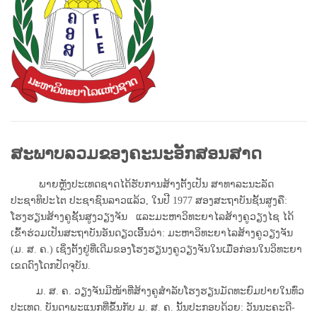
ສະພາບລວມຂອງຄະນະອັກສອນສາດ
ພາຍຫຼັງປະເທດຊາດໄດ້ຮັບການສ້າງຕັ້ງເປັນ ສາທາລະນະລັດ
ປະຊາທິປະໄຕ ປະຊາຊົນລາວແລ້ວ, ໃນປີ 1977 ສອງສະຖາບັນຊັ້ນສູງຄື:
ໂຮງຮຽນສ້າງຄູຊັ້ນສູງວຽງຈັນ ແລະມະຫາວິທະຍາໄລສ້າງຄູວຽງໄຊ ໄດ້
ເຂົ້າຮ່ວມເປັນສະຖາບັນອັນດຽວເອີ້ນວ່າ: ມະຫາວິທະຍາໄລສ້າງຄູວຽງຈັນ
(ມ. ສ. ຄ.) ເຊິ່ງຕັ້ງຢູ່ທີ່ເດີມຂອງໂຮງຮຽນງຄູວຽງຈັນໃນເມື່ອກ່ອນໃນວິທະຍາ
ເຂດດົງໂດກປັດຈຸບັນ.
ມ. ສ. ຄ. ວຽງຈັນມີໜ້າທີ່ສ້າງຄູສຳລັບໂຮງຮຽນມັດທະຍົມປາຍໃນທົ່ວ
ປະເທດ. ບັນດາພະແນກທີ່ຂຶ້ນກັບ
ມ. ສ. ຄ. ນັ້ນປະກອບດ້ວຍ: ວັນນະຄະດີ-