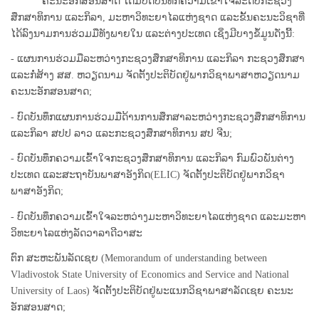
ຄະນະອັກສອນສາດ ໄດ້ມີບົດບັນທຶກຄວາມເຂົ້າໃຈລະດັບກະຊວງ
ສຶກສາທິການ ແລະກິລາ, ມະຫາວິທະຍາໄລແຫ່ງຊາດ ແລະຂັ້ນຄະນະວິຊາທີ່
ໄດ້ລົງນາມການຮ່ວມມືທັງພາຍໃນ ແລະຕ່າງປະເທດ ເຊິ່ງມີບາງຂໍ້ມູນດັ່ງນີ້:
-
ແຜນການຮ່ວມມືລະຫວ່າງກະຊວງສຶກສາທິການ ແລະກິລາ ກະຊວງສຶກສາ
ແລະກໍ່ສ້າງ ສສ. ຫວຽດນາມ ຈັດຕັ້ງປະຕິບັດຢູ່ພາກວິຊາພາສາຫວຽດນາມ
ຄະນະອັກສອນສາດ;
- ບົດບັນທຶກແຜນການຮ່ວມມືດ້ານການສຶກສາລະຫວ່າງກະຊວງສຶກສາທິການ
ແລະກິລາ ສປປ ລາວ ແລະກະຊວງສຶກສາທິການ ສປ ຈີນ;
-
ບົດບັນທຶກຄວາມເຂົ້າໃຈກະຊວງສຶກສາທິການ ແລະກິລາ ກົມພົວພັນຕ່າງ
ປະເທດ ແລະສະຖາບັນພາສາອັງກິດ
(ELIC) ຈັດຕັ້ງປະຕິບັດຢູ່ພາກວິຊາ
ພາສາອັງກິດ;
-
ບົດບັນທຶກຄວາມເຂົ້າໃຈລະຫວ່າງມະຫາວິທະຍາໄລແຫ່ງຊາດ ແລະມະຫາ
ວິທະຍາໄລແຫ່ງລັດວາລາດີວາສະ
ຕົກ ສະຫະພັນລັດເຊຍ (
Memorandum of understanding between
Vladivostok State University of Economics and Service and National
University of Laos)
ຈັດຕັ້ງປະຕິບັດຢູ່ພະແນກວິຊາພາສາລັດເຊຍ ຄະນະ
ອັກສອນສາດ;