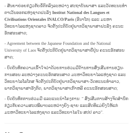
-
ສັນຍາຍ່ອຍກ່ຽວກັບຂໍ້ຕົກລົງລະຫວ່າງ ສະຖາບັນພາສາ ແລະວັດທະນະທຳ
ຕາເວັນອອກແຫ່ງຊາດຝະລັ່ງ
Institut National des Langues et
Civilisations Orientales INALCO/Paris
(ອີນາໂກ) ແລະ ມະຫາ
ວິທະຍາໄລແຫ່ງຊາດລາວ ຈັດຕັ້ງປະຕິບັດຢູ່ພາກວິຊາພາສາຝະລັ່ງ ຄະນະ
ອັກສອນສາດ;
-
Agreement between the Japanese Foundation and the National
University of Laos
ຈັດຕັ້ງປະຕິບັດຢູ່ພາກວິຊາພາສາຍີ່ປຸ່ນ ຄະນະອັກສອນ
ສາດ;
-
ບົດບັນທຶກຄວາມເຂົ້າໃຈວ່າດ້ວຍການຮ່ວມມືດ້ານການສົ່ງເສີມການຮຽນ-
ການສອນ ລະຫວ່າງຄະນະອັກສອນ
ສາດ ມະຫາວິທະຍາໄລແຫ່ງຊາດ ແລະ
ວິທະຍາໄລໂລໂກສ ຈັດຕັ້ງປະຕິບັດຢູ່ພາກວິຊາພາສາ-ວັດທະນະທຳລາວ,
ພາກວິ
ຊາພາສາອັງກິດ, ພາກວິຊາພາສາເກົາຫລີ ຄະນະອັກສອນສາດ;
-
ບົດບັນທຶກການຮ່ວມມື ແລະແນະນຳໂຄງການ: “ ສົ່ງເສີມການສ້າງຈິດສຳນຶກ
ກ່ຽວກັບຄວາມສະເໝີພາບລະ
ຫວ່າງຍິງ-ຊາຍ ແລະສິດທິແມ່ຍິງໃຫ້ແກ່
ມະຫາວິທະຍາໄລແຫ່ງຊາດ ແລະວິທະຍາໄລໃນ ສປປ ລາວ”.