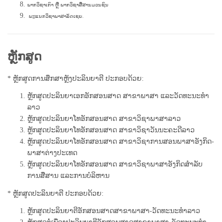
ພາກວິຊາເກົາ ຫຼື ພາກວິຊາສື່ສານມວນຊົນ
ພະແນກວິຊາພາສາລັດເຊຍ.
ຫຼັກສູດ
*
ຫຼັກສູດການສຶກສາຫຼັງປະລິນຍາຕີ ປະກອບດ້ວຍ:
ຫຼັກສູດປະລິນຍາເອກອັກສອນສາດ ສາຂາພາສາ ແລະວັດທະນະທຳ
ລາວ
ຫຼັກສູດປະລິນຍາໂທອັກສອນສາດ ສາຂາວິຊາພາ​ສາ​ລາວ
ຫຼັກສູດປະລິນຍາໂທອັກສອນສາດ ສາຂາວິຊາວັນນະຄະດີລາວ
ຫຼັກສູດປະລິນຍາໂທອັກສອນສາດ ສາຂາວິຊາການສອນພາສາອັງກິດ-
ພາສາຕ່າງປະເທດ
ຫຼັກສູດປະລິນຍາໂທອັກສອນສາດ ສາຂາວິຊາພາສາອັງກິດສຳລັບ
ການສື່ສານ ແລະການບໍລິຫານ
*
ຫຼັກສູດປະລິນຍາຕີ ປະກອບດ້ວຍ
:
ຫຼັກສູດປະລິນຍາຕີອັກສອນສາດສາຂາພາສາ-ວັດທະນະທຳລາວ