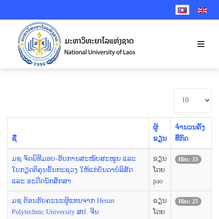
SELECT YOUR 
ສະແດງ
#
ຜູ້
ຈຳນວນຄັ້ງ
ຊື່
ຂຽນ
ທີ່ກົດ
ມຊ ຈັດພິທີມອບ-ຮັບການສະໜັບສະໜູນ ແລະ
ຂຽນ
Hits: 33
ໃບກຽດຕິຄຸນຂັ້ນກະຊວງ ໃຫ້ແກ່ບັນດາບໍລິສັດ
ໂດຍ
ແລະ ອະດີດນັກສຶກສາ
pao
ມຊ ຕ້ອນຮັບຄະນະຜູ້ແທນຈາກ Henan
ຂຽນ
Hits: 25
Polytechnic University ສປ. ຈີນ
ໂດຍ