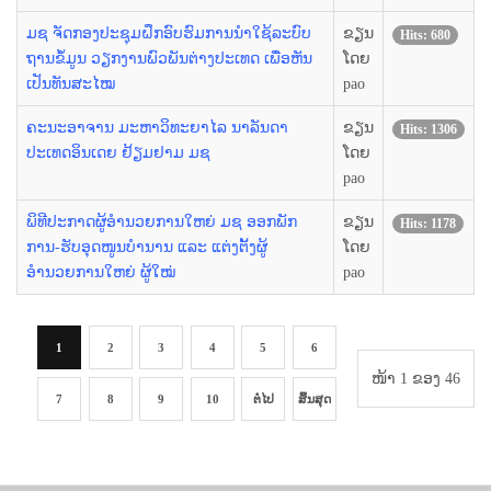
ມຊ ຈັດກອງປະຊຸມຝຶກອົບຮົມການນຳໃຊ້ລະບົບ
ຂຽນ
Hits: 680
ຖານຂໍ້ມູນ ວຽກງານພົວພັນຕ່າງປະເທດ ເພື່ອຫັນ
ໂດຍ
ເປັນທັນສະໄໝ
pao
ຄະນະອາຈານ ມະຫາວິທະຍາໄລ ນາລັນດາ
ຂຽນ
Hits: 1306
ປະເທດອິນເດຍ ຢ້ຽມຢາມ ມຊ
ໂດຍ
pao
ພິທີປະກາດຜູ້ອຳນວຍການໃຫຍ່ ມຊ ອອກພັກ
ຂຽນ
Hits: 1178
ການ-ຮັບອຸດໜູນບໍານານ ແລະ ແຕ່ງຕັ້ງຜູ້
ໂດຍ
ອຳນວຍການໃຫຍ່ ຜູ້ໃໝ່
pao
1
2
3
4
5
6
ໜ້າ 1 ຂອງ 46
7
8
9
10
ຕໍ່ໄປ
ສິ້ນສຸດ