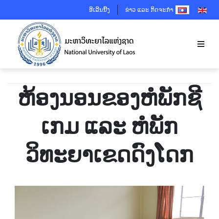
SELECT YOUR 
ອີເລີນນີ້ງ
ຂ່າວ ແລະ ກິດຈະກຳ
ຫ້ອງ​ນອນ​ຂອງ​ຫໍ​ພັກຊີ​
ເກ​ມ ​ແລະ ຫໍ​ພັກ​
ວິທະຍາ​ເຂດດົງ​ໂດກ