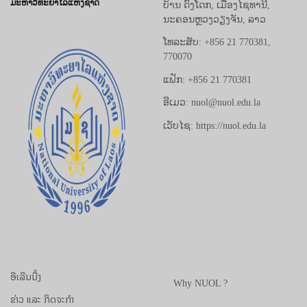
ມະຫາວິທະຍາໄລແຫ່ງຊາດ
ບ້ານ ດົງໂດກ, ເມືອງໄຊທານີ,
ນະຄອນຫຼວງວຽງຈັນ, ລາວ
ໂທລະສັບ: +856 21 770381,
770070
ແຟັກ: +856 21 770381
ອີເມວ: nuol@nuol.edu.la
ເວັບໄຊ: https://nuol.edu.la
ອີເລີນນີ້ງ
Why NUOL ?
ຂ່າວ ແລະ ກິດຈະກຳ