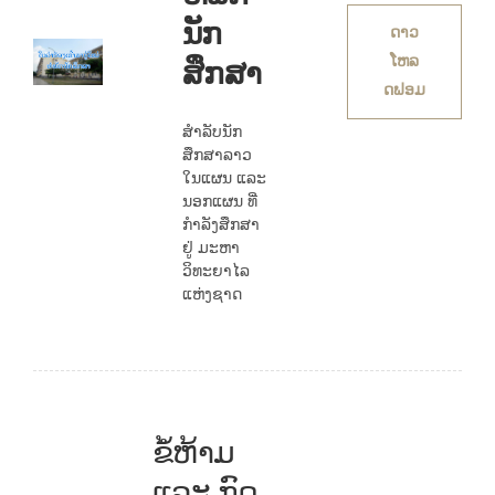
ນັກ
ດາວ
ໂຫລ
ສຶກສາ
ດຟອມ
ສຳລັບນັກ
ສຶກສາລາວ
ໃນແຜນ ແລະ
ນອກແຜນ ທີ່
ກຳລັງສຶກສາ
ຢູ່ ມະຫາ
ວິທະຍາໄລ
ແຫ່ງຊາດ
ຂໍ້ຫ້າມ
ແລະ ກົດ