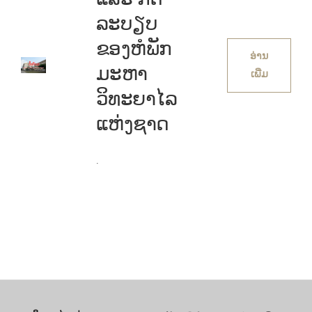
ລະບຽບ
ຂອງຫໍພັກ
ອ່ານ
ມະຫາ
ເພີ່ມ
ວິທະຍາໄລ
ແຫ່ງຊາດ
.