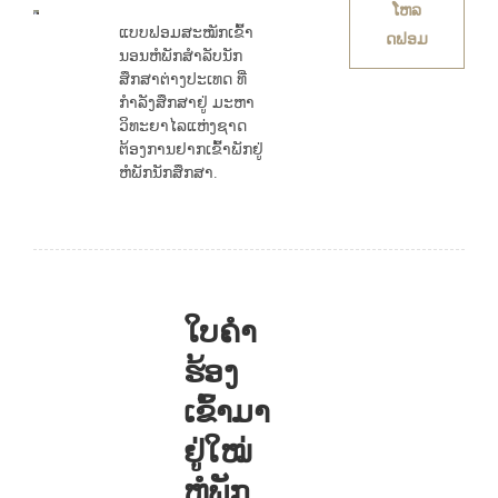
ໂຫລ
ແບບຟອມສະໝັກເຂົ້າ
ດຟອມ
ນອນຫໍພັກສຳລັບນັກ
ສຶກສາຕ່າງປະເທດ ທີ່
ກຳລັງສຶກສາຢູ່ ມະຫາ
ວິທະຍາໄລແຫ່ງຊາດ
ຕ້ອງການຢາກເຂົ້າພັກຢູ່
ຫໍພັກນັກສຶກສາ.
ໃບຄຳ
ຮ້ອງ
ເຂົ້າມາ
ຢູ່ໃໝ່
ຫໍພັກ