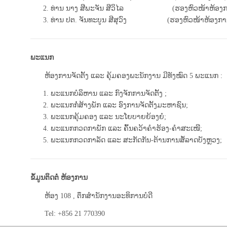
ທ່ານ ນາງ ສີພະຈັນ ສີວິໄລ (ຮອງຫົວໜ້າຫ້ອງກ
ທ່ານ ປຕ. ຈັນທະບູນ ສີສຸວົງ (ຮອງຫົວໜ້າຫ້ອງກາ
ພະແນກ
ຫ້ອງການຈັດຕັ້ງ ແລະ ຄຸ້ມຄອງພະນັກງານ ມີທັງໝົດ 5 ພະແນກ :
ພະແນກບໍລິຫານ ແລະ ກົງຈັກການຈັດຕັ້ງ ;
ພະແນກກໍ່ສ້າງພັກ ແລະ ອົງການຈັດຕັ້ງມະຫາຊົນ;
ພະແນກຄຸ້ມຄອງ ແລະ ນະໂຍບາຍຍ້ອງຍໍ;
ພະແນກກວດກາພັກ ແລະ ຄົ້ນຄວ້າຄໍາຮ້ອງ-ຄໍາສະເໜີ;
ພະແນກກວດກາລັດ ແລະ ສະກັດກັນ-ຕ້ານການສໍ້ລາດບັງຫຼວງ;
ຂໍ້ມູນຕິດຕໍ່ ຫ້ອງການ
ຫ້ອງ 108 , ຕຶກສຳນັກງານອະທິການບໍດີ
Tel: +856 21 770390