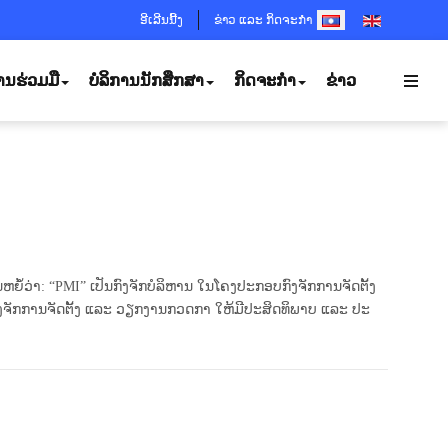
SELECT YOUR LANGUA
ອີເລີນນີ້ງ
ຂ່າວ ແລະ ກິດຈະກຳ
ານຮ່ວມມື
ບໍລິການນັກສຶກສາ
ກິດຈະກຳ
ຂ່າວ
ໍ້ວ່າ: “PMI” ເປັນກົງຈັກບໍລິຫານ ໃນໂຄງປະກອບກົງຈັກການຈັດຕັ້ງ
ຈັກການຈັດຕັ້ງ ແລະ ວຽກງານກວດກາ ໃຫ້ມີປະສິດທິພາບ ແລະ ປະ