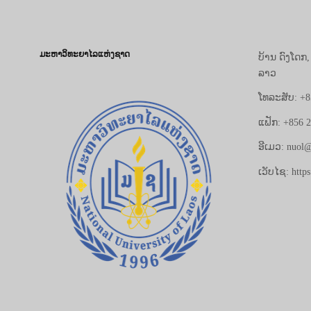
ມະຫາວິທະຍາໄລແຫ່ງຊາດ
ບ້ານ ດົງໂດກ
ລາວ
ໂທລະສັບ: +8
ແຟັກ: +856 
ອີເມວ: nuol@
ເວັບໄຊ: https