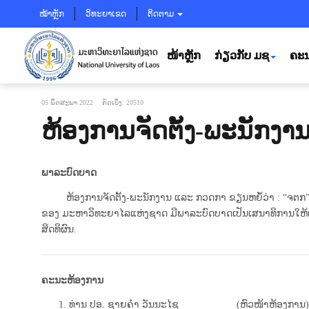
ໝ້າຫຼັກ
ວິທະຍາເຂດ
ຕິດຕາມ
ໜ້າຫຼັກ
ກ່ຽວກັບ ມຊ
ຄະນ
05 ພຶດສະພາ 2022
ກົດເບິ່ງ: 20510
ຫ້ອງການຈັດຕັ້ງ-ພະນັກງ
ພາລະບົດບາດ
ຫ້ອງການຈັດຕັ້ງ-ພະນັກງານ ແລະ ກວດກາ ຂຽນຫຍໍ້ວ່າ : “ຈຕກ”, ຂຽນເ
ຂອງ ມະຫາວິທະຍາໄລແຫ່ງຊາດ ມີພາລະບົດບາດເປັນເສນາທິການໃຫ້ແ
ສິດທິຜົນ.
ຄະນະຫ້ອງການ
ທ່ານ ປອ. ຊາຍຄໍາ ວັນນະໄຊ
(ຫົວໜ້າຫ້ອງການ)