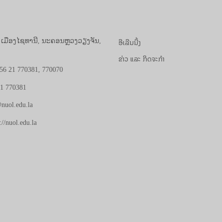
ອີເລີນນີ້ງ
, ເມືອງໄຊທານີ, ນະຄອນຫຼວງວຽງຈັນ,
ຂ່າວ ແລະ ກິດຈະກຳ
56 21 770381, 770070
21 770381
nuol.edu.la
://nuol.edu.la