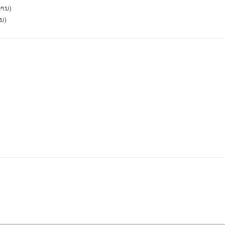
ານ)
ນ)