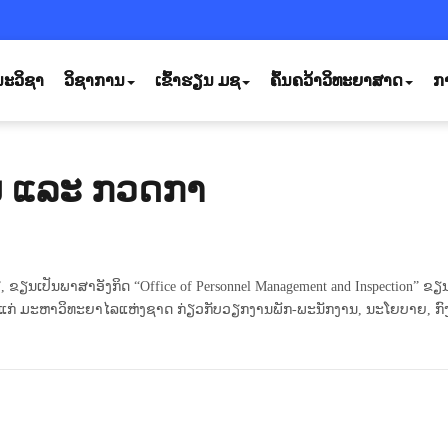
ະວິຊາ
ວິຊາການ
ເຂົ້າຮຽນ ມຊ
ຄົ້ນຄວ້າວິທະຍາສາດ
ກ
ານ ແລະ ກວດກາ
ປັນພາສາອັງກິດ “Office of Personnel Management and Inspection” ຂຽນຫຍ
ກ່ ມະຫາວິທະຍາໄລແຫ່ງຊາດ ກ່ຽວກັບວຽກງານພັກ-ພະນັກງານ, ນະໂຍບາຍ, ກົງ