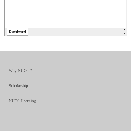
Why NUOL ?
Scholarship
NUOL Learning