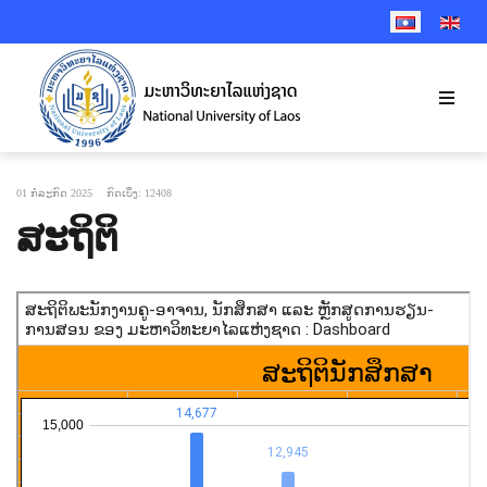
SELECT YOUR 
01 ກໍລະກົດ 2025
ກົດເບິ່ງ: 12408
ສະຖິຕິ