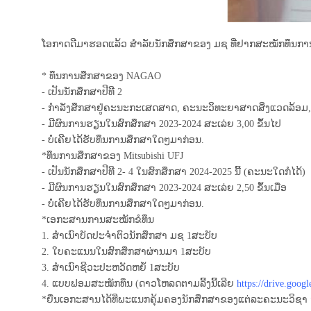
ໂອກາດດີມາຮອດແລ້ວ ສຳລັບນັກສຶກສາຂອງ ມຊ ທີ່ຢາກສະໝັກທຶນການສຶກສ
* ທຶນການສຶກສາຂອງ NAGAO
- ເປັນນັກສຶກສາປີທີ 2
- ກຳລັງສຶກສາຢູ່ຄະນະກະເສດສາດ, ຄະນະວິທະຍາສາດສິ່ງແວດລ້ອ
- ມີຜົນການຮຽນໃນສົກສຶກສາ 2023-2024 ສະເລ່ຍ 3,00 ຂຶ້ນໄປ
- ບໍ່ເຄີຍໄດ້ຮັບທຶນການສຶກສາໃດໆມາກ່ອນ.
*ທຶນການສຶກສາຂອງ Mitsubishi UFJ
- ເປັນນັກສຶກສາປີທີ 2- 4 ໃນສົກສຶກສາ 2024-2025 ນີ້ (ຄະນະໃດກໍໄດ້)
- ມີຜົນການຮຽນໃນສົກສຶກສາ 2023-2024 ສະເລ່ຍ 2,50 ຂຶ້ນເມື່ອ
- ບໍ່ເຄີຍໄດ້ຮັບທຶນການສຶກສາໃດໆມາກ່ອນ.
*ເອກະສານການສະໝັກຂໍທຶນ
1. ສຳເນົາບັດປະຈຳຕົວນັກສຶກສາ ມຊ 1ສະບັບ
2. ໃບຄະແນນໃນສົກສຶກສາຜ່ານມາ 1ສະບັບ
3. ສຳເນົາຊີວະປະຫວັດຫຍໍ້ 1ສະບັບ
4. ແບບຟອມສະໝັກທຶນ (ດາວໂຫລດຕາມລີ້ງນີ້ເລີຍ
https://drive.goog
*ຍື່ນເອກະສານໄດ້ທີ່ພະແນກຄຸ້ມຄອງນັກສຶກສາຂອງແຕ່ລະຄະນະວິຊາ 