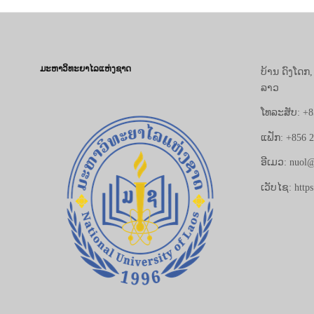
ມະຫາວິທະຍາໄລແຫ່ງຊາດ
ບ້ານ ດົງໂດກ
ລາວ
ໂທລະສັບ: +8
ແຟັກ: +856 
ອີເມວ: nuol@
ເວັບໄຊ: https