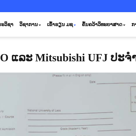
ະວິຊາ
ວິຊາການ
ເຂົ້າຮຽນ ມຊ
ຄົ້ນຄວ້າວິທະຍາສາດ
ກ
 ແລະ Mitsubishi UFJ ປະຈຳສ