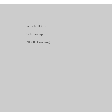
Why NUOL ?
Scholarship
NUOL Learning