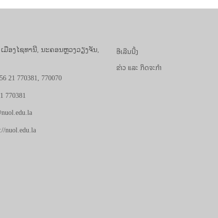
ອີເລີນນີ້ງ
, ເມືອງໄຊທານີ, ນະຄອນຫຼວງວຽງຈັນ,
ຂ່າວ ແລະ ກິດຈະກຳ
56 21 770381, 770070
21 770381
nuol.edu.la
://nuol.edu.la