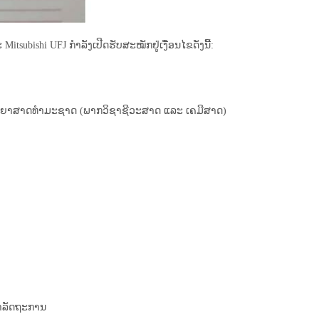
ishi UFJ ກຳລັງເປີດຮັບສະໝັກຢູ່ເງື່ອນໄຂດັ່ງນີ້:
ທະຍາສາດທຳມະຊາດ (ພາກວິຊາຊີວະສາດ ແລະ ເຄມີສາດ)
ລາລັດຖະການ