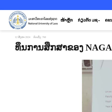
ໜ້າຫຼັກ
ກ່ຽວກັບ ມຊ
ຄະນ
12 ສິງຫາ 2024
ກົດເບິ່ງ: 760
ທຶນການສຶກສາຂອງ NAGAO