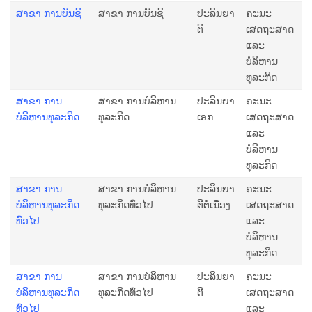
ສາຂາ ການບັນຊີ
ສາຂາ ການບັນຊີ
ປະລິນຍາ
ຄະນະ
ຕີ
ເສດຖະສາດ
ແລະ
ບໍລິຫານ
ທຸລະກິດ
ສາຂາ ການ
ສາຂາ ການບໍລິຫານ
ປະລິນຍາ
ຄະນະ
ບໍລິຫານທຸລະກິດ
ທຸລະກິດ
ເອກ
ເສດຖະສາດ
ແລະ
ບໍລິຫານ
ທຸລະກິດ
ສາຂາ ການ
ສາຂາ ການບໍລິຫານ
ປະລິນຍາ
ຄະນະ
ບໍລິຫານທຸລະກິດ
ທຸລະກິດທົ່ວໄປ
ຕີຕໍ່ເນື່ອງ
ເສດຖະສາດ
ທົ່ວໄປ
ແລະ
ບໍລິຫານ
ທຸລະກິດ
ສາຂາ ການ
ສາຂາ ການບໍລິຫານ
ປະລິນຍາ
ຄະນະ
ບໍລິຫານທຸລະກິດ
ທຸລະກິດທົ່ວໄປ
ຕີ
ເສດຖະສາດ
ທົ່ວໄປ
ແລະ