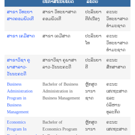
ປະກາສະນີຍະບັດ
ລະດັບ
ສາຂາ ວິທະຍາ
ສາຂາ ວິທະຍາສາດ
ປະລິນຍາ
ຄະນະ
ສາດຄອມພິວເຕີ
ຄອມພິວເຕີ
ຕີຕໍ່ເນື່ອງ
ວິທະຍາສາດ
ທຳມະຊາດ
ສາຂາ ເຄມີສາດ
ສາຂາ ເຄມີສາດ
ປະລິນຍາ
ຄະນະ
ໂທ
ວິທະຍາສາດ
ທຳມະຊາດ
ສາຂາວິຊາ ຄູ
ສາຂາວິຊາ ຄູພາສາ
ປະລິນຍາ
ຄະນະ
ພາສາລາວ-
ລາວ-ວັນນະຄະດີ
ຕີ
ສຶກສາສາດ
ວັນນະຄະດີ
Business
Bachelor of Business
ຫຼັກສູດ
ຄະນະ
Administration
Administration in
ນານາ
ເສດຖະສາດ
Program in
Business Management
ຊາດ
ແລະ
Business
ບໍລິຫານ
Management
ທຸລະກິດ
Economics
Bachelor of
ຫຼັກສູດ
ຄະນະ
Program In
Economics Program
ນານາ
ເສດຖະສາດ