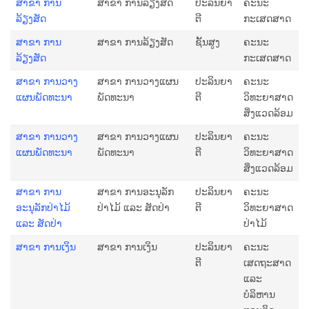
ສາຂາ ການ
ສາຂາ ການລ້ຽງສັດ
ປະລິນຍາ
ຄະນະ
ລ້ຽງສັດ
ຕີ
ກະເສດສາດ
ສາຂາ ການ
ສາຂາ ການລ້ຽງສັດ
ຊັ້ນສູງ
ຄະນະ
ລ້ຽງສັດ
ກະເສດສາດ
ສາຂາ ການວາງ
ສາຂາ ການວາງແຜນ
ປະລິນຍາ
ຄະນະ
ແຜນພັດທະນາ
ພັດທະນາ
ຕີ
ວິທະຍາສາດ
ສິ່ງແວດລ້ອມ
ສາຂາ ການວາງ
ສາຂາ ການວາງແຜນ
ປະລິນຍາ
ຄະນະ
ແຜນພັດທະນາ
ພັດທະນາ
ຕີ
ວິທະຍາສາດ
ສິ່ງແວດລ້ອມ
ສາຂາ ການ
ສາຂາ ການອະນຸລັກ
ປະລິນຍາ
ຄະນະ
ອະນຸລັກປ່າໄມ້
ປ່າໄມ້ ແລະ ສັດປ່າ
ຕີ
ວິທະຍາສາດ
ແລະ ສັດປ່າ
ປ່າໄມ້
ສາຂາ ການເງິນ
ສາຂາ ການເງິນ
ປະລິນຍາ
ຄະນະ
ຕີ
ເສດຖະສາດ
ແລະ
ບໍລິຫານ