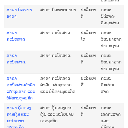
ລັດຖະສາດ
ສາຂາ ກົດໝາຍ
ສາຂາ ກົດໝາຍອາຍາ
ປະລິນຍາ
ຄະນະ
ອາຍາ
ຕີ
ນິຕິສາດ-
ລັດຖະສາດ
ສາຂາ
ສາຂາ ຄະນິດສາດ
ປະລິນຍາ
ຄະນະ
ຄະນິດສາດ
ໂທ
ວິທະຍາສາດ
ທຳມະຊາດ
ສາຂາ
ສາຂາ ຄະນິດສາດ.
ປະລິນຍາ
ຄະນະ
ຄະນິດສາດ.
ຕີ
ວິທະຍາສາດ
ທຳມະຊາດ
ສາຂາ
ສາຂາ ຄະນິດສາດ​
ປະລິນຍາ
ຄະນະ
ຄະນິດສາດ​ສຳລັບ
ສຳລັບ ​​​ເສດຖະສາດ
ຕີ
ອັກສອນ
​​​ເສດຖະສາດ ແລະ
ແລະ ບໍລິຫານ​ທຸລະ​ກິດ
ສາດ
ບໍລິຫານ​ທຸລະ​ກິດ
ສາຂາ ຄຸ້ມຄອງ
ສາຂາ ຄຸ້ມຄອງການ
ປະລິນຍາ
ຄະນະ
ການເງິນ ແລະ
ເງິນ ແລະ ນະໂຍບາຍ
ຕີ
ເສດຖະສາດ
ນະໂຍບາຍ
ເສດຖະກິດ
ແລະ
ເສດຖະກິດ
ບໍລິຫານ