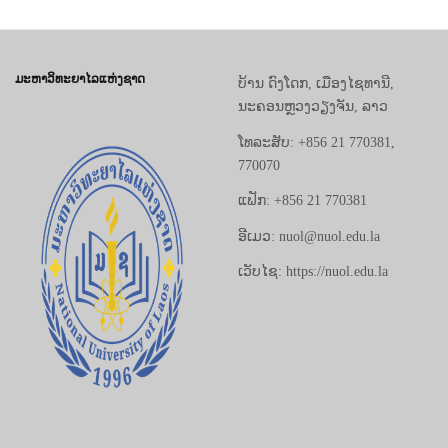
ມະຫາວິທະຍາໄລແຫ່ງຊາດ
ບ້ານ ດົງໂດກ, ເມືອງໄຊທານີ,
ນະຄອນຫຼວງວຽງຈັນ, ລາວ
ໂທລະສັບ: +856 21 770381,
770070
ແຟັກ: +856 21 770381
ອີເມວ: nuol@nuol.edu.la
ເວັບໄຊ: https://nuol.edu.la