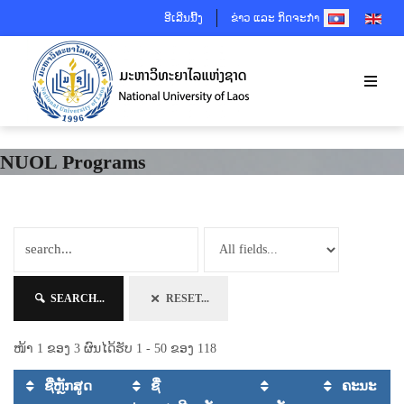
SELECT YOUR 
ອີເລີນນີ້ງ
ຂ່າວ ແລະ ກິດຈະກຳ
NUOL Programs
SEARCH...
RESET...
ໜ້າ 1 ຂອງ 3 ຜົນໄດ້ຮັບ 1 - 50 ຂອງ 118
ຊື່ຫຼັກສູດ
ຊື່
ຄະນະ