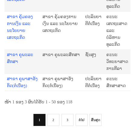
ທຸລະກິດ
ສາຂາ ຄຸ້ມຄອງ
ສາຂາ ຄຸ້ມຄອງການ
ປະລິນຍາ
ຄະນະ
ການເງິນ ແລະ
ເງິນ ແລະ ນະໂຍບາຍ
ຕີຕໍ່ເນື່ອງ
ເສດຖະສາດ
ນະໂຍບາຍ
ເສດຖະກິດ
ແລະ
ເສດຖະກິດ
ບໍລິຫານ
ທຸລະກິດ
ສາຂາ ຄູພະລະ
ສາຂາ ຄູພະລະສຶກສາ
ຊັ້ນສູງ
ຄະນະ
ສຶກສາ
ວິທະຍາສາດ
ການກີລາ
ສາຂາ ຄູພາ​ສາ​ອັງ​
ສາຂາ ຄູພາ​ສາ​ອັງ​
ປະລິນຍາ
ຄະນະ
ກິດ(ຕໍ່ເນື່ອງ)
ກິດ(ຕໍ່ເນື່ອງ)
ຕີຕໍ່ເນື່ອງ
ສຶກສາສາດ
ໜ້າ 1 ຂອງ 3 ຜົນໄດ້ຮັບ 1 - 50 ຂອງ 118
1
2
3
ຕໍ່ໄປ
ສິ້ນສຸດ