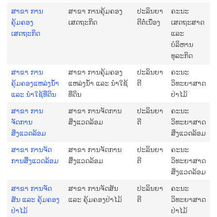
ສາຂາ ການ
ສາຂາ ການຄຸ້ມຄອງ
ປະລິນຍາ
ຄະນະ
ຄຸ້ມຄອງ
ເສດຖະກິດ
ຕີຕໍ່ເນື່ອງ
ເສດຖະສາດ
ເສດຖະກິດ
ແລະ
ບໍລິຫານ
ທຸລະກິດ
ສາຂາ ການ
ສາຂາ ການຄຸ້ມຄອງ
ປະລິນຍາ
ຄະນະ
ຄຸ້ມຄອງແຫລ່ງນໍ້າ
ແຫລ່ງນໍ້າ ແລະ ນໍາໃຊ້
ຕີ
ວິທະຍາສາດ
ແລະ ນໍາໃຊ້ທີ່ດິນ
ທີ່ດິນ
ປ່າໄມ້
ສາຂາ ການ
ສາຂາ ການຈັດການ
ປະລິນຍາ
ຄະນະ
ຈັດການ
ສິ່ງແວດລ້ອມ
ຕີ
ວິທະຍາສາດ
ສິ່ງແວດລ້ອມ
ສິ່ງແວດລ້ອມ
ສາຂາ ການຈັດ
ສາຂາ ການຈັດການ
ປະລິນຍາ
ຄະນະ
ການສິິ່ງແວດລ້ອມ
ສິິ່ງແວດລ້ອມ
ຕີ
ວິທະຍາສາດ
ສິ່ງແວດລ້ອມ
ສາຂາ ການຈັດ
ສາຂາ ການຈັດສັນ
ປະລິນຍາ
ຄະນະ
ສັນ ແລະ ຄຸ້ມຄອງ
ແລະ ຄຸ້ມຄອງປ່າໄມ້
ຕີ
ວິທະຍາສາດ
ປ່າໄມ້
ປ່າໄມ້