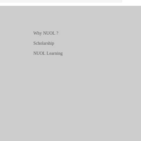
Why NUOL ?
Scholarship
NUOL Learning