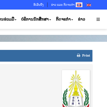
SELECT YOUR LANGUA
ອີເລີນນີ້ງ
ຂ່າວ ແລະ ກິດຈະກຳ
ານຮ່ວມມື
ບໍລິການນັກສຶກສາ
ກິດຈະກຳ
ຂ່າວ
Print