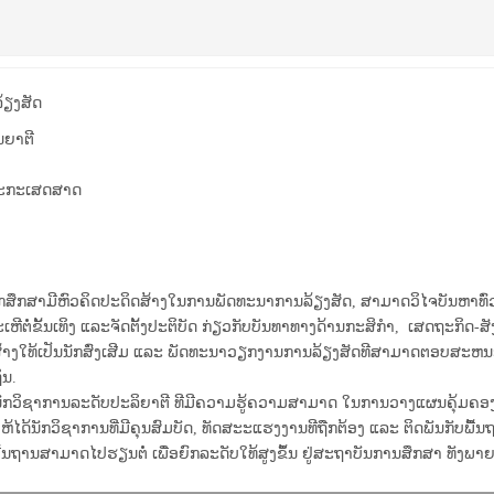
້ຽງສັດ
ນຍາຕີ
ະກະເສດສາດ
ັກສຶກສາມີຫົວຄິດປະດິດສ້າງໃນການພັດທະນາການລ້ຽງສັດ, ສາມາດວິໄຈບັນຫາທົ
ເຫີຕໍ່ຂັ້ນເທິງ ແລະຈັດຕັ້ງປະຕິບັດ ກ່ຽວກັບບັນທາທາງດ້ານກະສິກຳ, ເສດຖະກິດ-ສ
ອສ້າງໃທ້ເປັນນັກສົ່ງເສີມ ແລະ ພັດທະນາວຽກງານການລ້ຽງສັດທີສາມາດຕອບສ
່ນ.
ນັກວິຊາການລະດັບປະລິຍາຕີ ທີມີຄວາມຮູ້ຄວາມສາມາດ ໃນການວາງແຜນຄຸ້ມຄ
ໃຫ້ໄດ້ນັກວິຊາການທີ່ມີຄຸນສົມບັດ, ທັດສະະແຮງງານທີຖືກຕ້ອງ ແລະ ຕິດພັນກັບພື
ພື້ນຖານສາມາດໄປຮຽນຕໍ່ ເພື່ອຍົກລະດັບໃທ້ສູງຂຶ້ນ ຢູ່ສະຖາບັນການສຶກສາ ທັງພ