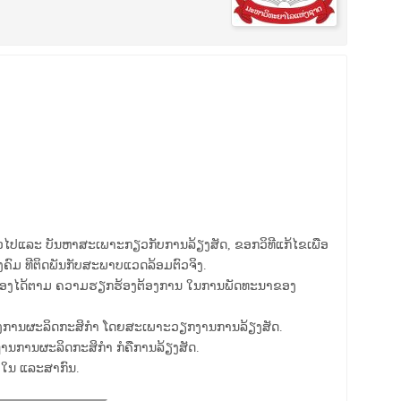
່ວໄປແລະ ບັນຫາສະເພາະກຽວກັບການລ້ຽງສັດ, ຂອກວິທີແກ້ໄຂເພືອ
ັງຄົມ ທີຕິດພັນກັບສະພາບແວດລ້ອມຕົວຈິງ.
ະຫນອງໄດ້ຕາມ ຄວາມຮຽກຮ້ອງຕ້ອງການ ໃນການພັດທະນາຂອງ
ອງການຜະລິດກະສິກຳ ໂດຍສະເພາະວຽກງານການລ້ຽງສັດ.
້ນຖານການຜະລິດກະສິກຳ ກໍຄືການລ້ຽງສັດ.
າຍໃນ ແລະສາກົນ.