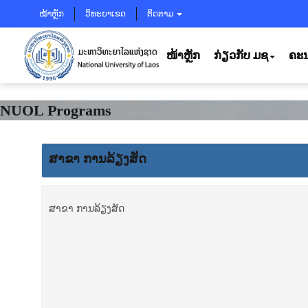
ໝ້າຫຼັກ
ວິທະຍາເຂດ
ຕິດຕາມ
ໜ້າຫຼັກ
ກ່ຽວກັບ ມຊ
ຄະນ
NUOL Programs
ສາຂາ ການລ້ຽງສັດ
ສາຂາ ການລ້ຽງສັດ