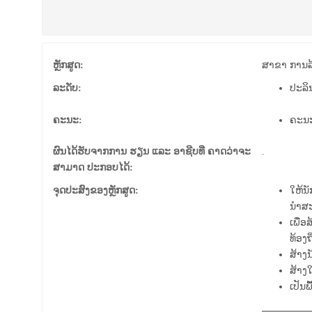
ຫຼັກສູດ:
ສາຂາ ການລ
ລະດັບ:
ປະລິ
ຄະນະ:
ຄະນ
ຜົນໄດ້ຮັບຈາກການ ຮຽນ ແລະ ອາຊີບທີ່ ຄາດວ່າຈະ
.
ສາມາດ ປະກອບໄດ້:
ຈຸດປະສົງຂອງຫຼັກສູດ:
ໃຫ້ນ
ນຳສະ
ເພື່
ທ້ອງຖິ
ສ້າງ
ສ້າງ
ເປັນ