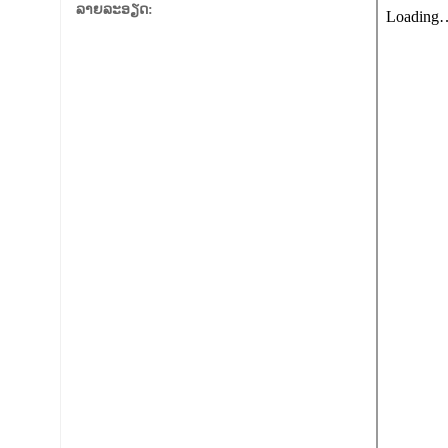
ລາຍລະອຽດ: