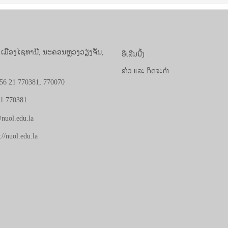
ອີເລີນນີ້ງ
, ເມືອງໄຊທານີ, ນະຄອນຫຼວງວຽງຈັນ,
ຂ່າວ ແລະ ກິດຈະກຳ
56 21 770381, 770070
21 770381
nuol.edu.la
://nuol.edu.la