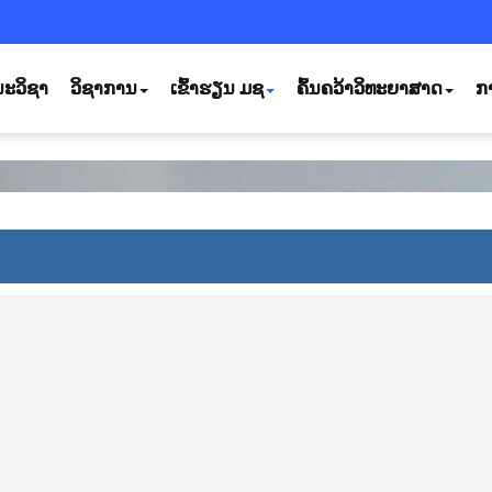
ະວິຊາ
ວິຊາການ
ເຂົ້າຮຽນ ມຊ
ຄົ້ນຄວ້າວິທະຍາສາດ
ກ