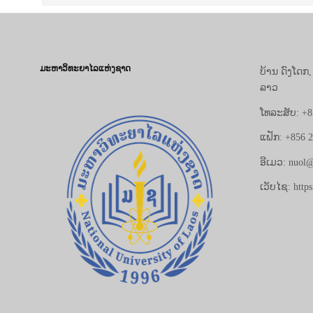
ມະຫາວິທະຍາໄລແຫ່ງຊາດ
ບ້ານ ດົງໂດກ
ລາວ
ໂທລະສັບ: +8
ແຟັກ: +856 
ອີເມວ: nuol@
ເວັບໄຊ: https