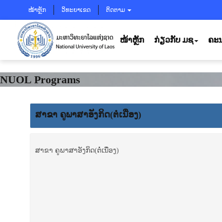
ໝ້າຫຼັກ
ວິທະຍາເຂດ
ຕິດຕາມ
ໜ້າຫຼັກ
ກ່ຽວກັບ ມຊ
ຄະນ
NUOL Programs
ສາຂາ ຄູພາ​ສາ​ອັງ​ກິດ(ຕໍ່ເນື່ອງ)
ສາຂາ ຄູພາ​ສາ​ອັງ​ກິດ(ຕໍ່ເນື່ອງ)