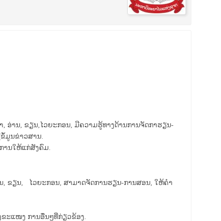
ົ້າ, ອ່ານ, ຂຽນ,ໄວຍະກອນ, ມີ
ຄວາມ
ຮູ້
ທາງດ້ານການຈັດກາຮຽນ
-
ຂໍ້ມູນຂ່າວສານ.
ການໃຫ້ແກ່ສັງຄົມ.
າ, ອ່ານ, ຂຽນ, ໄວຍະກອນ, ສາມາດຈັດການຮຽນ
-
ການສອນ, ໃຫ້ຄໍາ
ະແໜງ ການອື່ນໆທີ່ກ່ຽວຂ້ອງ
.