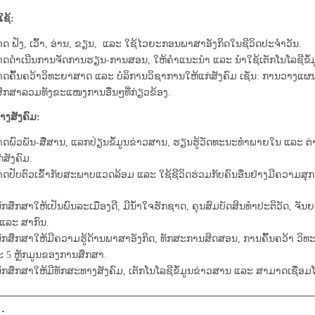
ໃຊ້:
ດ ຟັງ, ເວົ້າ, ອ່ານ, ຂຽນ, ແລະ ໃຊ້ໄວຍະກອນພາສາອັງກິດໃນຊີວິດປະຈໍາວັນ.
ດດໍາເນີນການຈັດການຮຽນ
-
ການສອນ, ໃຫ້ຄຳແນະນໍາ ແລະ ນຳໃຊ້ເຕັກໂນໂລຊີຂໍ
ຄົ້້ນຄວ້າວິ
ທະ
ຍາ
ສາດ ແລະ ບໍລິການວິຊາການໃຫ້ແກ່ສັງຄົມ ເຊັ່ນ: ການວາງແ
ຶກສາລວມທັງຂະແໜງການອື່ນໆທີ່ກ່ຽວຂ້ອງ
.
າງສັງຄົມ:
ດພົວພັນ-ສື່ສານ, ແລກປ່ຽນຂໍ້ມູນຂ່າວສານ, ຮຽນຮູ້ວັດທະນະທຳ
ພາຍໃນ ແລະ
​
ຕ
່ສັງຄົມ.
ດປັບຕົວເຂົ້າກັບສະພາບແວດລ້ອມ ແລະ ໃຊ້ຊີວິດຮ່ວມກັບຄົນອື່ນຢ່າງມີຄວາມສຸກ
ັກ
ສຶກ
ສາ
ໃຫ້ເປັນ
ພົນ
ລະ
ເມືອງ
ດີ, ມີນໍ້າໃຈຮັກຊາດ, ຄຸນ
ສົມ
ບັດ
ສິນ
ທຳ
ປະ
ຕິ
ວັດ, ຈັນ
ແລະ ສາກົນ.
ັກ
ສຶກ
ສາ
ໃຫ້ມີຄວາມຮູ້ດ້ານພາ​ສາ​ອັງກິດ, ທັກສະການສິດສອນ​, ການຄົ້້ນຄວ້າ ວິ​ທະ
ະ​
5
ຫຼັກ​ມູນ​ຂອງ​ການ​ສຶກ​ສາ.
ນັກສຶກສາໃຫ້ມີທັກສະທາງສັງຄົມ, ເຕັກໂນໂລຊີຂໍ້ມູນຂ່າວສານ ແລະ ສາມາດເຊື່