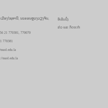
ອີເລີນນີ້ງ
, ເມືອງໄຊທານີ, ນະຄອນຫຼວງວຽງຈັນ,
ຂ່າວ ແລະ ກິດຈະກຳ
56 21 770381, 770070
21 770381
nuol.edu.la
://nuol.edu.la