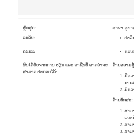
ຫຼັກສູດ:
ສາຂາ ຄູພາ​ສາ​
ລະດັບ:
ປະລິນ
ຄະນະ:
ຄະນ
ຜົນໄດ້ຮັບຈາກການ ຮຽນ ແລະ ອາຊີບທີ່ ຄາດວ່າຈະ
ດ້ານຄວາມຮູ້
ສາມາດ ປະກອບໄດ້:
ມີຄວາ
ການສ
ມີຄວ
ດ້ານທັກສະ:
ສາມາ
ແນະນ
ສາມາ
ສາມາ