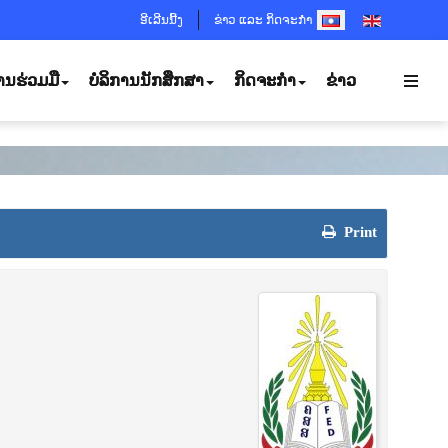
SELECT YOUR LANGUA
ອີເລີນນີ້ງ
ຂ່າວ ແລະ ກິດຈະກຳ
ານຮ່ວມມື
ບໍລິການນັກສຶກສາ
ກິດຈະກຳ
ຂ່າວ
Print