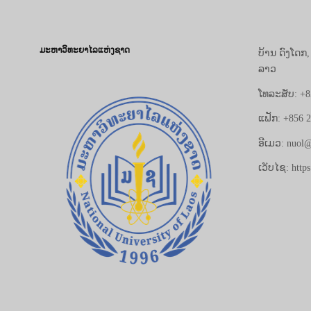
ມະຫາວິທະຍາໄລແຫ່ງຊາດ
ບ້ານ ດົງໂດກ
ລາວ
ໂທລະສັບ: +8
ແຟັກ: +856 
ອີເມວ: nuol@
ເວັບໄຊ: https