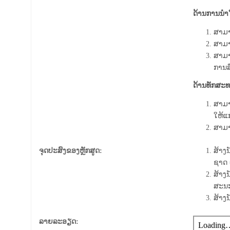
ດ້ານການນໍາ
ສາມາ
ສາມາ
ສາມາດ
ການສ
ດ້ານທັກສະທ
ສາມາ
ໃຫ້ແກ
ສາມາ
ຈຸດປະສົງຂອງຫຼັກສູດ:
ສ້າງ
ນ
ຊາດ 
ສ້າງ
ນ
ສະ​ນ
ສ້າງ
ລາຍລະອຽດ: