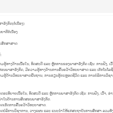
ອັງ​ກິດ(ຕໍ່ເນື່ອງ)
ຍາຕີຕໍ່ເນື່ອງ
ະສຶກສາສາດ
:
ມຮູ້ທາງດ້ານເນື້ອໃນ, ທິດສະດີ ແລະ ຫຼັກການຂອງພາສາອັງກິດ ເຊັ່ນ: ການຟັງ, ເວ
ອນພາສາອັງກິດ, ມີ
ຄວາມ
ຮູ້ທາງ
ດ້ານ
ການຄົ້້ນຄວ້າວິ
ທະ
ຍາ
ສາດ ແລະ ເຕັກໂນໂລຊີ
າມຮູ້ດ້ານວິທະຍາສາດພື້ນຖານ, ການຮຽນຮູ້ຕະຫຼອດຊີວິດ ແລະ ການບໍລິການວິຊາ
ດອະທິບາຍເນື້ອໃນ, ທິດສະດີ ແລະ ຫຼັກການພາສາອັງກິດ ເຊັ່ນ: ການຟັງ, ເວົ້
ໍາໃນດ້ານການສິດສອນພາສາອັງກິດ
.
ດເຮັດການຄົ້້ນຄວ້າວິ
ທະ
ຍາ
ສາດ.
ດບໍລິການວິຊາການ, ວາງແຜນ ແລະ ແນະນໍາໃຫ້ແກ່ສະຖາບັນການສຶກສາ ລວມທັງຂ