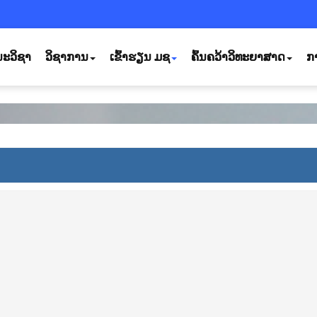
ະວິຊາ
ວິຊາການ
ເຂົ້າຮຽນ ມຊ
ຄົ້ນຄວ້າວິທະຍາສາດ
ກ