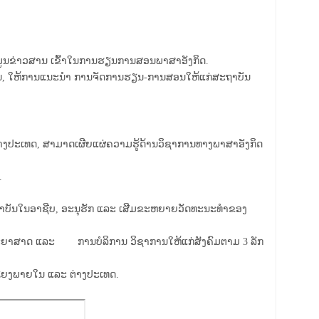
້ມູນຂ່າວສານ ເຂົ້າໃນການຮຽນການສອນພາສາອັງກິດ.
ຜນ, ໃຫ້ການແນະນໍາ ການຈັດການຮຽນ
-
ການສອນໃຫ້ແກ່ສະຖາບັນ
່າງປະເທດ, ສາ
ມາດເຜີຍແຜ່ຄວາມຮູ້ດ້ານວິຊາການທາງພາສາອັງກິດ
.
ຍາບັນໃນອາຊີບ,
ອະນຸຮັກ ແລະ ເສີມຂະຫຍາຍວັດທະນະທໍາຂອງ
​ຍາ​ສາດ ແລະ ​ການ​ບໍ​ລິ​ການ ​ວິຊາ​ການ​ໃຫ້​ແກ່​ສັງ​ຄົມຕາມ​
3
​ລັກ​
ອມໂຍງພາຍໃນ ແລະ ຕ່າງປະເທດ.