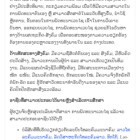
ຢ່າງມີປະສິດທິພາບ, ກະກຽມຄວາມພ້ອມ ເພື່ອໃຫ້ມີຄວາມສາມາດໃນ
ການພັດທະນາຕົນເອງ ຫຼື ສາມາດສຶກສາຕໍ່ໃນລະດັບທີ່ສູງຂຶ້ນ, ນໍາໃຊ້
ຫຼັກການ, ຂັ້ນຕອນໃນການພັດທະນາເວບໄຊ ເຂົ້າໃນການວິເຄາະ
ບັນຫາ, ອອກແບບເວບໄຊ, ການພັດທະນາເວບໄຊ ຊ່ວຍແກ້ໄຂບັນຫາ
ທາງດ້ານເສດຖະກິດ-ສັງຄົມ ເພື່ອຕອບສະໜອງຕາມຄວາມຮຽກຮ້ອງ
ຕ້ອງການຂອງຕະຫຼາດແຮງງານທັງພາຍໃນ ແລະ ຕ່າງປະເທດ.
ດ້ານທັກສະທາງສັງຄົມ:
ມີຄວາມຊື່ສັດຕໍ່ຕົນເອງ ແລະ ສັງຄົມ, ມີຫົວຄິດ
ປະດິດສ້າງ, ມີພາວະການເປັນຜູ້ນໍາ ແລະ ສາມາດເຮັດວຽກເປັນທິມ
ງານ, ມີແບບແຜນດໍາລົງຊີວິດທີ່ຖືກຕ້ອງ, ມີທັດສະນະການເມືອງຢ່າງ
ໜັກ ແໜ້ນ, ມີແນວຄິດຮັກຊາດ, ຮັກລະບອບໃໝ່, ມີຄວາມຈົງຮັກພັກດີ
ຕໍ່ພັກ-ລັດ ແລະ ຮູ້ຮັກສາວັດທະນາທໍາອັນດີງາມຂອງຊາດ ແລະ ມີແນວ
ຄິດປົກປັກຮັກສາສິ່ງແວດລ້ອມ.
ອາຊີບທີ່ສາມາດປະກອບໄດ້ພາຍຫຼັງສໍາເລັດການສຶກສາ
ຜູ້ຮຽນຈົບຫຼັກສູດປະລິນຍາຕີສາຂາ ການ​ພັດທະນາ​ເວ​ບ​ໄຊ ແລ້ວຈະ
ສາມາດປະກອບອາຊີບໄດ້ດັ່ງນີ້:
ບໍລິສັດທີ່ທີ່ເຮັດວຽກກ່ຽວກັບລະບົບໂທລະຄົມມະນາຄົມ:
ລາວໂທ
ລະຄົມມະນາຄົມ
,
ລັດວິສາຫະກິດໂທລະຄົມລາວ
,
ທິກໂກ້
, Lao-