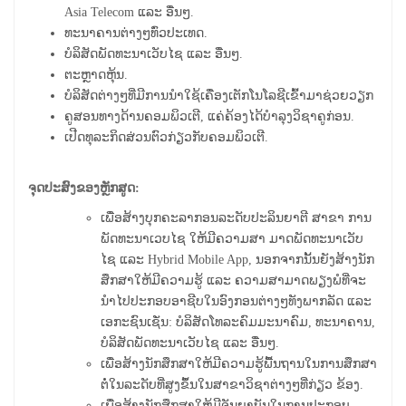
Asia Telecom ແລະ ອື່ນໆ.
ທະນາຄານຕ່າງໆທົ່ວປະເທດ.
ບໍລິສັດພັດທະນາເວັບໄຊ ແລະ ອື່ນໆ.
ຕະຫຼາດຫຸ້ນ.
ບໍລິສັດຕ່າງໆທີ່ມີການນໍາໃຊ້ເຄື່ອງເຕັກໂນໂລຊີເຂົ້າມາຊ່ວຍວຽກ
ຄູສອນທາງດ້ານຄອມພິວເຕີ, ແຄ່ຄ້ອງໄດ້ບໍາລຸງວິຊາຄູກ່ອນ.
ເປີດທຸລະກິດສ່ວນຕົວກ່ຽວກັບຄອມພິວເຕີ.
ຈຸດປະສົງຂອງຫຼັກສູດ:
ເພື່ອ​ສ້າງ​ບຸ​ກຄະລາ​ກອນ​ລະ​ດັບປະລິນຍາ​ຕີ ​ສາຂາ​ ການ​
ພັດທະນາ​ເວ​ບ​ໄຊ ໃຫ້ມີຄວາມສາ ມາດ​ພັດທະນາເວັບ
ໄຊ ແລະ Hybrid Mobile App​, ນອກຈາກ​ນັ້ນຍັງສ້າງນັກ​
ສຶກສາ​ໃຫ້​ມີ​ຄວາມ​ຮູ້ ແລະ ຄວາມ​ສາມາດ​ພຽງພໍ​ທີ່​ຈະ​
ນຳ​ໄປ​ປະກອບ​ອາຊີບໃນອົງກອນຕ່າງໆທັງພາກລັດ ແລະ
ເອກະຊົນ​​ເຊັ່ນ: ບໍລິສັດໂທລະຄົມມະນາຄົມ, ທະນາຄານ,
ບໍລິສັດພັດທະນາເວັບໄຊ ແລະ ອື່ນໆ.
ເພື່ອ​ສ້າງນັກສຶກສາໃຫ້ມີຄວາມຮູ້ພື້ນຖານໃນການສຶກສາ
ຕໍ່ໃນລະດັບທີ່ສູງຂຶ້ນໃນສາຂາວິຊາຕ່າງໆທີ່ກ່ຽວ ຂ້ອງ.
ເພື່ອ​ສ້າງ​ນັກສຶກສາໃຫ້ມີຈັນຍາບັນໃນການປະກອບ