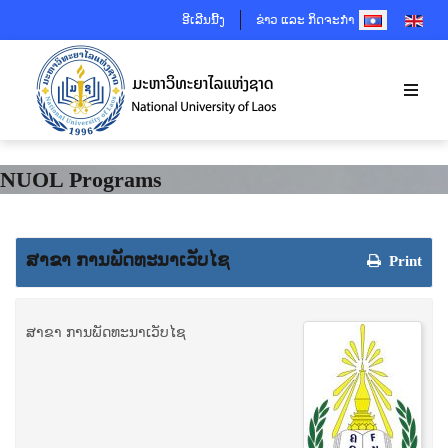
SELECT YOUR 
ອີເລີນນີ້ງ
ຂ່າວ ແລະ ກິດຈະກຳ
NUOL Programs
ສາຂາ ການ​ພັດທະນາ​ເວັ​ບ​ໄຊ
Print
ສາຂາ ການ​ພັດທະນາ​ເວັ​ບ​ໄຊ