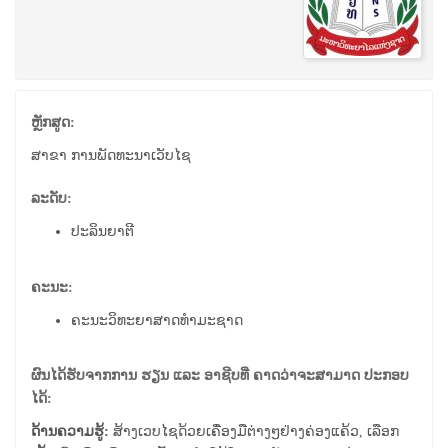
ຫຼັກສູດ:
ສາຂາ ການ​ພັດທະນາ​ເວັ​ບ​ໄຊ
ລະດັບ:
ປະລິນຍາຕີ
ຄະນະ:
ຄະນະວິທະຍາສາດທຳມະຊາດ
ຜົນໄດ້ຮັບຈາກການ ຮຽນ ແລະ ອາຊີບທີ່ ຄາດວ່າຈະສາມາດ ປະກອບ
ໄດ້:
ດ້ານຄວາມຮູ້:
ສ້າງເວບໄຊດ້ວຍເຄື່ອງມືຕ່າງໆຢ່າງຄ່ອງແຄ້ວ, ເລືອກ