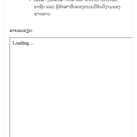
ອາຊີບ ແລະ ຮູ້ຮັກສາຮີດຄອງປະເພນີອັນດີງາມຂອງ
ຊາດລາວ.
ລາຍລະອຽດ: