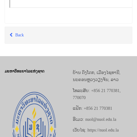
Back
ມະຫາວິທະຍາໄລແຫ່ງຊາດ
ບ້ານ ດົງໂດກ, ເມືອງໄຊທານີ,
ນະຄອນຫຼວງວຽງຈັນ, ລາວ
ໂທລະສັບ: +856 21 770381,
770070
ແຟັກ: +856 21 770381
ອີເມວ: nuol@nuol.edu.la
ເວັບໄຊ: https://nuol.edu.la