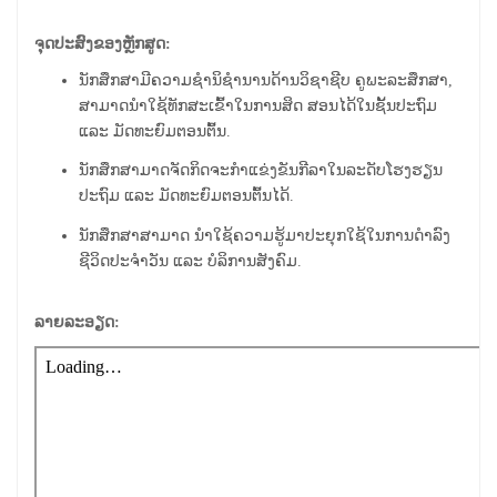
ຈຸດປະສົງຂອງຫຼັກສູດ:
ນັກສຶກສາມີຄວາມຊໍານິຊໍານານດ້ານວິຊາຊີບ
ຄູພະລະສຶກສາ,
ສາມາດນໍາໃຊ້ທັກສະເຂົ້າໃນການສິດ ສອນໄດ້ໃນຊັ້ນປະຖົມ
ແລະ ມັດທະຍົມຕອນຕົ້ນ.
ນັກສຶກສາມາດຈັດກິດຈະກໍາແຂ່ງຂັນກີລາໃນລະດັບໂຮງຮຽນ
ປະຖົມ ແລະ ມັດທະຍົມຕອນຕົ້ນໄດ້.
ນັກສຶກສາສາມາດ ນໍາໃຊ້ຄວາມຮູ້ມາປະຍຸກໃຊ້ໃນການດໍາລົງ
ຊີວິດປະຈໍາວັນ ແລະ ບໍລິການສັງຄົມ.
ລາຍລະອຽດ: