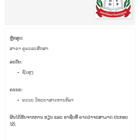
ຫຼັກສູດ:
ສາຂາ ຄູພະລະສຶກສາ
ລະດັບ:
ຊັ້ນສູງ
ຄະນະ:
ຄະນະ ວິທະຍາສາດການກີລາ
ຜົນໄດ້ຮັບຈາກການ ຮຽນ ແລະ ອາຊີບທີ່ ຄາດວ່າຈະສາມາດ ປະກອບ
ໄດ້:
.