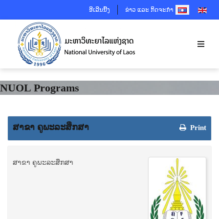
SELECT YOUR 
ອີເລີນນີ້ງ
ຂ່າວ ແລະ ກິດຈະກຳ
NUOL Programs
ສາຂາ ຄູພະລະສຶກສາ
Print
ສາຂາ ຄູພະລະສຶກສາ