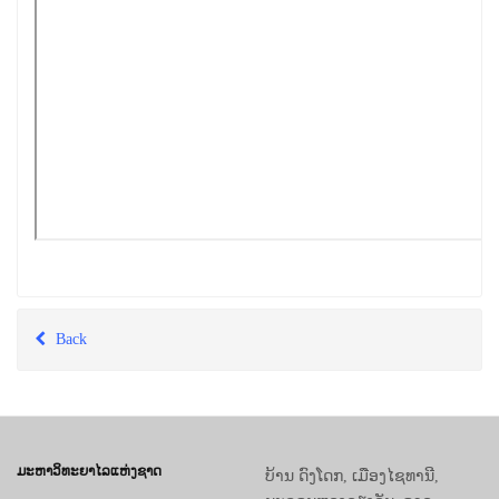
Back
ມະຫາວິທະຍາໄລແຫ່ງຊາດ
ບ້ານ ດົງໂດກ, ເມືອງໄຊທານີ,