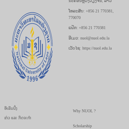
ນະຄອນຫຼວງວຽງຈັນ, ລາວ
ໂທລະສັບ: +856 21 770381,
770070
ແຟັກ: +856 21 770381
ອີເມວ: nuol@nuol.edu.la
ເວັບໄຊ: https://nuol.edu.la
ອີເລີນນີ້ງ
Why NUOL ?
ຂ່າວ ແລະ ກິດຈະກຳ
Scholarship