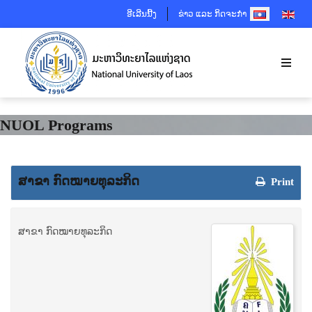
SELECT YOUR 
ອີເລີນນີ້ງ
ຂ່າວ ແລະ ກິດຈະກຳ
NUOL Programs
ສາຂາ ກົດໝາຍທຸລະກິດ
Print
ສາຂາ ກົດໝາຍທຸລະກິດ