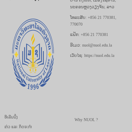
ບ້ານ ດົງໂດກ, ເມືອງໄຊທານີ,
ນະຄອນຫຼວງວຽງຈັນ, ລາວ
ໂທລະສັບ: +856 21 770381,
770070
ແຟັກ: +856 21 770381
ອີເມວ: nuol@nuol.edu.la
ເວັບໄຊ: https://nuol.edu.la
ອີເລີນນີ້ງ
Why NUOL ?
ຂ່າວ ແລະ ກິດຈະກຳ