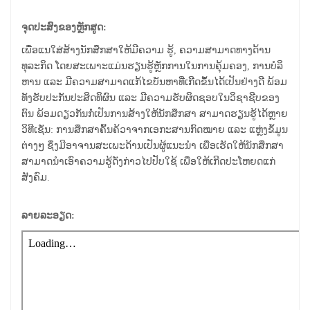
ຈຸດປະສົງຂອງຫຼັກສູດ:
ເພື່ອແນໃສ່ສ້າງນັກສຶກສາໃຫ້ມີຄວາມ ຮູ້, ຄວາມສາມາດທາງດ້ານ
ທຸລະກິດ ໂດຍສະເພາະແມ່ນຮຽນຮູ້ຫຼັກການໃນການຄຸ້ມຄອງ, ການບໍລິ
ຫານ ແລະ ມີຄວາມສາມາດແກ້ໄຂບັນຫາທີ່ເກີດຂຶ້ນໄດ້ເປັນຢ່າງດີ ພ້ອມ
ທັງຮັບປະກັນປະສິດທິຜົນ ແລະ ມີຄວາມຮັບຜິດຊອບໃນວິຊາຊີບຂອງ
ຕົນ ພ້ອມດຽວກັນກໍ່ເປັນການສ້າງໃຫ້ນັກສຶກສາ ສາມາດຮຽນຮູ້ໄດ້ຫຼາຍ
ວິທີເຊັ່ນ: ການສຶກສາຄົ້ນຄ້ວາຈາກເອກະສານກົດໝາຍ ແລະ ແຫຼ່ງຂໍ້ມູນ
ຕ່າງໆ ຊຶ່ງມີອາຈານສະເພະດ້ານເປັນຜູ້ແນະນຳ ເພື່ອເຮັດໃຫ້ນັກສຶກສາ
ສາມາດນຳເອົາຄວາມຮູ້ດັ່ງກ່າວໄປປັບໃຊ້ ເພື່ອໃຫ້ເກີດປະໂຫຍດແກ່
ສັງຄົມ.
ລາຍລະອຽດ: