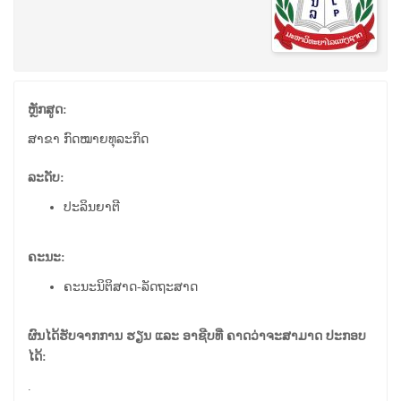
ຫຼັກສູດ:
ສາຂາ ກົດໝາຍທຸລະກິດ
ລະດັບ:
ປະລິນຍາຕີ
ຄະນະ:
ຄະນະນິຕິສາດ-ລັດຖະສາດ
ຜົນໄດ້ຮັບຈາກການ ຮຽນ ແລະ ອາຊີບທີ່ ຄາດວ່າຈະສາມາດ ປະກອບ
ໄດ້:
.