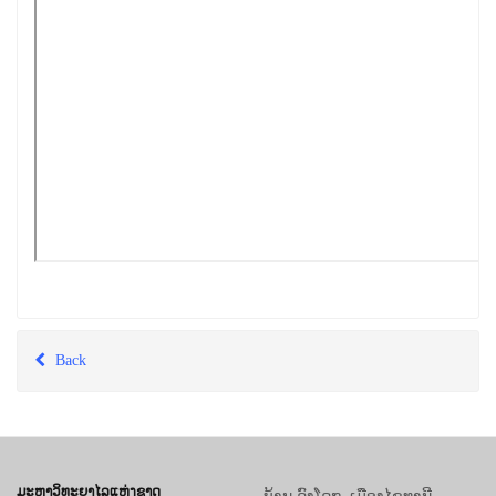
Back
ມະຫາວິທະຍາໄລແຫ່ງຊາດ