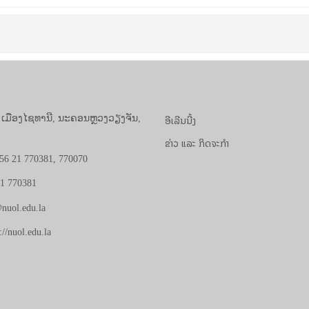
ອີເລີນນີ້ງ
, ເມືອງໄຊທານີ, ນະຄອນຫຼວງວຽງຈັນ,
ຂ່າວ ແລະ ກິດຈະກຳ
56 21 770381, 770070
21 770381
nuol.edu.la
://nuol.edu.la