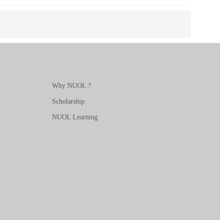
Why NUOL ?
Scholarship
NUOL Learning