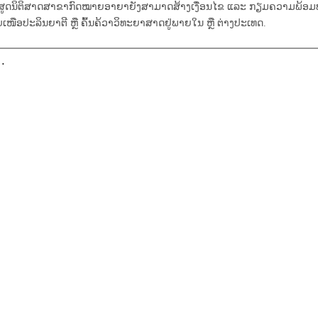
ສູດນິຕິສາດສາຂາກົດໝາຍອາຍາຍັງສາມາດສ້າງເງື່ອນໄຂ ແລະ ກຽມຄວາມພ້ອມທ
ບເໜືອປະລິນຍາຕີ ຫຼື ຄົ້ນຄ້ວາວິທະຍາສາດຢູ່ພາຍໃນ ຫຼື ຕ່າງປະເທດ.