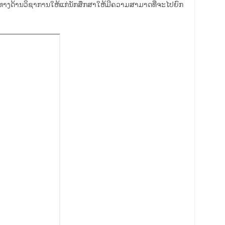
າງດ້ານວິຊາການໃຫ້ແກ່ນັກສຶກສາໃຫ້ມີຄວາມສາມາດທີ່ຈະໄປຍົກ