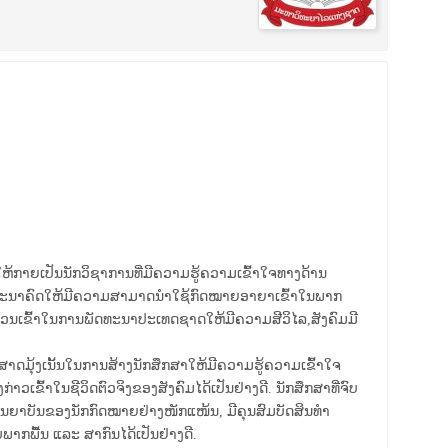
້ກາຍເປັນນັກວິຊາການທີ່ມີຄວາມຮູ້ຄວາມເຂົ້າໃຈທາງດ້ານ
ໃນອະນາຄົດໃຫ້ມີຄວາມສາມາດນຳໃຊ້ກົດໝາຍອາຍາເຂົ້າໃນພາກ
ບສ່ວນເຂົ້າໃນການພັດທະນາປະເທດຊາດໃຫ້ມີຄວາມສີວິໄລ,ສັງຄົມມີ
ດມຸ້ງເນັ້ນໃນການສ້າງນັກສຶກສາໃຫ້ມີຄວາມຮູ້ຄວາມເຂົ້າໃຈ
ົ້າໃນຊີວິດຕົວຈິງຂອງສັງຄົມໄດ້ເປັນຢ່າງດີ. ນັກສຶກສາທີ່ຈົບ
ຈັນຍາບັນຂອງນັກກົດໝາຍຢ່າງໜັກແໜ້ນ, ມີຄຸນສົມບັດສິນທຳ
ບພາກພື້ນ ແລະ ສາກົນໄດ້ເປັນຢ່າງດີ.