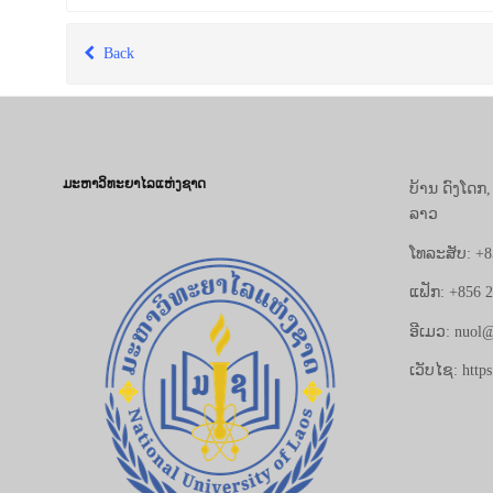
Back
ມະຫາວິທະຍາໄລແຫ່ງຊາດ
ບ້ານ ດົງໂດກ
ລາວ
ໂທລະສັບ: +8
ແຟັກ: +856 
ອີເມວ: nuol@
ເວັບໄຊ: https