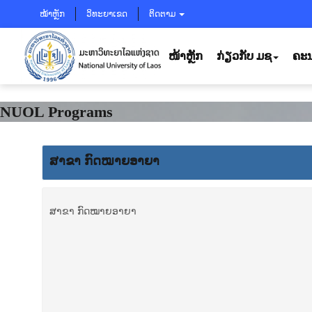
ໝ້າຫຼັກ
ວິທະຍາເຂດ
ຕິດຕາມ
ໜ້າຫຼັກ
ກ່ຽວກັບ ມຊ
ຄະນ
NUOL Programs
ສາຂາ ກົດໝາຍອາຍາ
ສາຂາ ກົດໝາຍອາຍາ