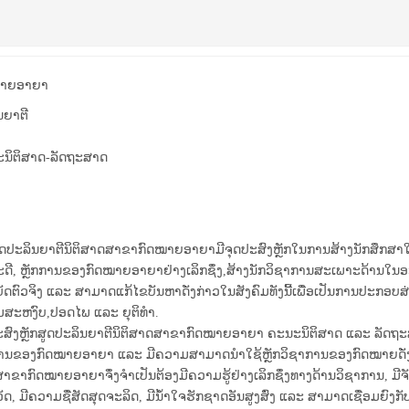
ໝາຍອາຍາ
ນຍາຕີ
ນິຕິສາດ-ລັດຖະສາດ
ສູດປະລິນຍາຕີນິຕິສາດສາຂາກົດໝາຍອາຍາມີຈຸດປະສົງຫຼັກໃນການສ້າງນັກສຶກສາໃຫ
ະດີ, ຫຼັກການຂອງກົດໝາຍອາຍາຢ່າງເລິກຊຶ່ງ,ສ້າງນັກວິຊາການສະເພາະດ້ານ
ບັດຕົວຈິງ ແລະ ສາມາດແກ້ໄຂບັນຫາດັ່ງກ່າວໃນສັງຄົມທັງນີ້ເພື່ອເປັນການປະກອ
ສະຫງົບ,ປອດໄພ ແລະ ຍຸຕິທຳ.
ະສົງຫຼັກສູດປະລິນຍາຕີນິຕິສາດສາຂາກົດໝາຍອາຍາ ຄະນະນິຕິສາດ ແລະ ລັດຖະສາ
ການຂອງກົດໝາຍອາຍາ ແລະ ມີຄວາມສາມາດນຳໃຊ້ຫຼັກວິຊາການຂອງກົດໝາຍດັ່ງກ່າວເຂ
າຂາກົດໝາຍອາຍາຈຶ່ງຈຳເປັນຕ້ອງມີຄວາມຮູ້ຢ່າງເລິກຊຶ່ງທາງດ້ານວິຊາການ, ມີ
ັດ, ມີຄວາມຊື່ສັດສຸດຈະລິດ, ມີນ້ຳໃຈຮັກຊາດອັນສູງສົ່ງ ແລະ ສາມາດເຊື່ອມຍົງກັ