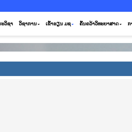
ະວິຊາ
ວິຊາການ
ເຂົ້າຮຽນ ມຊ
ຄົ້ນຄວ້າວິທະຍາສາດ
ກ