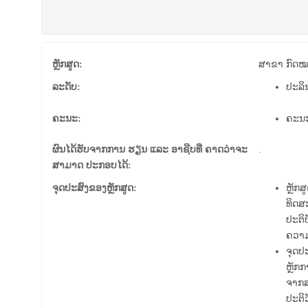
ຫຼັກສູດ:
ສາຂາ ກົດ
ລະດັບ:
ປະລິ
ຄະນະ:
ຄະນະ
ຜົນໄດ້ຮັບຈາກການ ຮຽນ ແລະ ອາຊີບທີ່ ຄາດວ່າຈະ
.
ສາມາດ ປະກອບໄດ້:
ຈຸດປະສົງຂອງຫຼັກສູດ:
ຫຼັກ
ທິດສ
ປະຕິ
ຄວາມ
ຈຸດປ
ຫຼັກ
ຈາກສ
ປະຕິວ