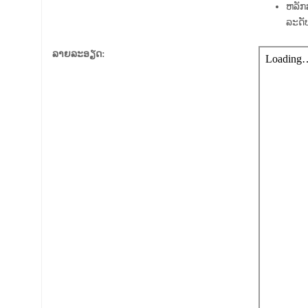
ຫລັກ
ລະດັ
ລາຍລະອຽດ: