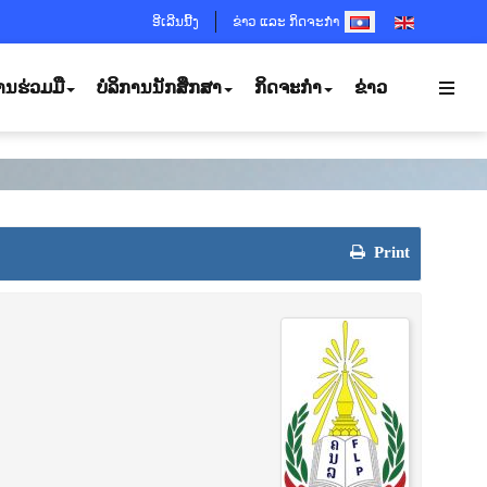
SELECT YOUR LANGUA
ອີເລີນນີ້ງ
ຂ່າວ ແລະ ກິດຈະກຳ
ານຮ່ວມມື
ບໍລິການນັກສຶກສາ
ກິດຈະກຳ
ຂ່າວ
Print