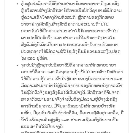
ຫຼັກສູດປະລິນຍາຕີນິຕິສາດສາຂາກົດໝາຍອາຍາມີຈຸດປະສົງ
ຫຼັກໃນການສ້າງນັກສຶກສາໃຫ້ກາຍເປັນນັກວິຊາການທີ່ມີຄວາມ
ຮູ້ຄວາມເຂົ້າໃຈທາງດ້ານທິດສະດີ, ຫຼັກການຂອງກົດໝາຍ
ອາຍາຢ່າງເລິກຊຶ່ງ,ສ້າງນັກວິຊາການສະເພາະດ້ານໃນ
ອະນາຄົດໃຫ້ມີຄວາມສາມາດນຳໃຊ້ກົດໝາຍອາຍາເຂົ້າໃນ
ພາກປະຕິບັດຕົວຈິງ ແລະ ສາມາດແກ້ໄຂບັນຫາດັ່ງກ່າວໃນ
ສັງຄົມທັງນີ້ເພື່ອເປັນການປະກອບສ່ວນເຂົ້າໃນການພັດທະນາ
ປະເທດຊາດໃຫ້ມີຄວາມສີວິໄລ,ສັງຄົມມີຄວາມສະຫງົບ,ປອດ
ໄພ ແລະ ຍຸຕິທຳ.
ຈຸດປະສົງຫຼັກສູດປະລິນຍາຕີນິຕິສາດສາຂາກົດໝາຍອາຍາ
ຄະນະນິຕິສາດ ແລະ ລັດຖະສາດມຸ້ງເນັ້ນໃນການສ້າງນັກສຶກສາ
ໃຫ້ມີຄວາມຮູ້ຄວາມເຂົ້າໃຈຫຼັກການຂອງກົດໝາຍອາຍາ ແລະ
ມີຄວາມສາມາດນຳໃຊ້ຫຼັກວິຊາການຂອງກົດໝາຍດັ່ງກ່າວເຂົ້າ
ໃນຊີວິດຕົວຈິງຂອງສັງຄົມໄດ້ເປັນຢ່າງດີ. ນັກສຶກສາທີ່ຈົບຈາກ
ສາຂາກົດໝາຍອາຍາຈຶ່ງຈຳເປັນຕ້ອງມີຄວາມຮູ້ຢ່າງເລິກຊຶ່ງ
ທາງດ້ານວິຊາການ, ມີຈັນຍາບັນຂອງນັກກົດໝາຍຢ່າງໜັກ
ແໜ້ນ, ມີຄຸນສົມບັດສິນທຳປະຕິວັດ, ມີຄວາມຊື່ສັດສຸດຈະລິດ, ມີ
ນ້ຳໃຈຮັກຊາດອັນສູງສົ່ງ ແລະ ສາມາດເຊື່ອມຍົງກັບພາກພື້ນ
ແລະ ສາກົນໄດ້ເປັນຢ່າງດີ.