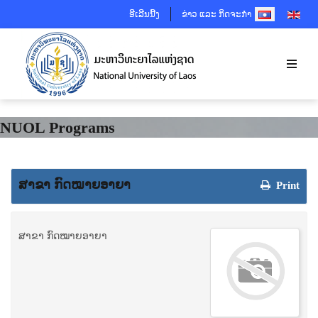
SELECT YOUR 
ອີເລີນນີ້ງ
ຂ່າວ ແລະ ກິດຈະກຳ
NUOL Programs
ສາຂາ ກົດໝາຍອາຍາ
Print
ສາຂາ ກົດໝາຍອາຍາ