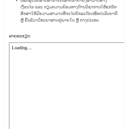
ຫລັກສູດນິຕິສາດສາຂາກົດໝາຍອາຍາຍັງສາມາດສ້າງ
ເງື່ອນໄຂ ແລະ ກຽມຄວາມພ້ອມທາງດ້ານວິຊາການໃຫ້ແກ່ນັກ
ສຶກສາໃຫ້ມີຄວາມສາມາດທີ່ຈະໄປຍົກລະດັບເໜືອປະລິນຍາຕີ
ຫຼື ຄົ້ນຄ້ວາວິທະຍາສາດຢູ່ພາຍໃນ ຫຼື ຕ່າງປະເທດ.
ລາຍລະອຽດ: