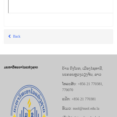
Back
ມະຫາວິທະຍາໄລແຫ່ງຊາດ
ບ້ານ ດົງໂດກ, ເມືອງໄຊທານີ,
ນະຄອນຫຼວງວຽງຈັນ, ລາວ
ໂທລະສັບ: +856 21 770381,
770070
ແຟັກ: +856 21 770381
ອີເມວ: nuol@nuol.edu.la