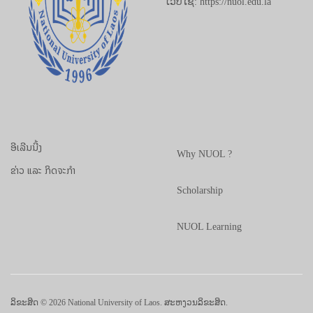
ເວັບໄຊ: https://nuol.edu.la
ອີເລີນນີ້ງ
Why NUOL ?
ຂ່າວ ແລະ ກິດຈະກຳ
Scholarship
NUOL Learning
ລິຂະສິດ © 2026 National University of Laos. ສະຫງວນລິຂະສິດ.