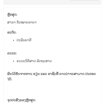
ຫຼັກສູດ:
ສາຂາ ກົດໝາຍອາຍາ
ລະດັບ:
ປະລິນຍາຕີ
ຄະນະ:
ຄະນະນິຕິສາດ-ລັດຖະສາດ
ຜົນໄດ້ຮັບຈາກການ ຮຽນ ແລະ ອາຊີບທີ່ ຄາດວ່າຈະສາມາດ ປະກອບ
ໄດ້:
.
ຈຸດປະສົງຂອງຫຼັກສູດ: