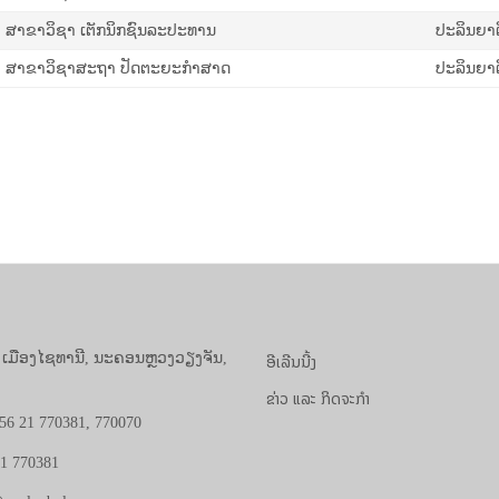
ສາຂາວິຊາ ເຕັກນິກຊົນລະປະທານ
ປະລິນຍາຕີຕ
ສາຂາວິຊາສະຖາ ປັດຕະຍະກຳສາດ
ປະລິນຍາຕີຕ
ອີເລີນນີ້ງ
, ເມືອງໄຊທານີ, ນະຄອນຫຼວງວຽງຈັນ,
ຂ່າວ ແລະ ກິດຈະກຳ
56 21 770381, 770070
21 770381