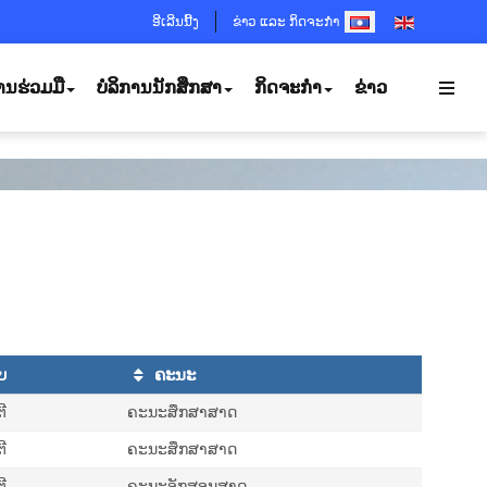
SELECT YOUR LANGUA
ອີເລີນນີ້ງ
ຂ່າວ ແລະ ກິດຈະກຳ
ານຮ່ວມມື
ບໍລິການນັກສຶກສາ
ກິດຈະກຳ
ຂ່າວ
ບ
ຄະນະ
ີ
ຄະນະສຶກສາສາດ
ີ
ຄະນະສຶກສາສາດ
ີ
ຄະນະອັກສອນສາດ