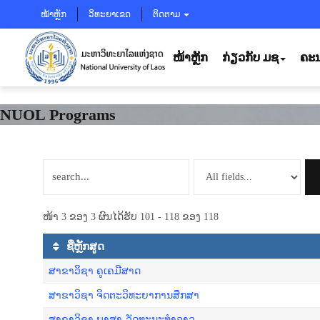
ໝ້າຫຼັກ
ວິທະຍາເຂດ
ຕິດຕາມ
ໜ້າຫຼັກ
ກ່ຽວກັບ ມຊ
ຄະນ
NUOL Programs
ໜ້າ 3 ຂອງ 3 ຜົນໄດ້ຮັບ 101 - 118 ຂອງ 118
ຊື່ຫຼັກສູດ
ສາຂາວິຊາ ຄູເຄມີສາດ
ສາຂາວິຊາ ຈິດຕະວິທະຍາການສຶກສາ
ສາຂາວິຊາ ພາສາ-ວັດທະນະທໍາລາວ