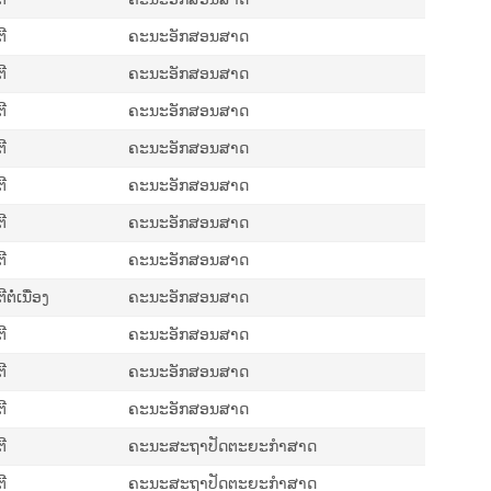
ີ
ຄະນະອັກສອນສາດ
ີ
ຄະນະອັກສອນສາດ
ີ
ຄະນະອັກສອນສາດ
ີ
ຄະນະອັກສອນສາດ
ີ
ຄະນະອັກສອນສາດ
ີ
ຄະນະອັກສອນສາດ
ີ
ຄະນະອັກສອນສາດ
ໍ່ເນື່ອງ
ຄະນະອັກສອນສາດ
ີ
ຄະນະອັກສອນສາດ
ີ
ຄະນະອັກສອນສາດ
ີ
ຄະນະອັກສອນສາດ
ີ
ຄະນະສະຖາປັດຕະຍະກຳສາດ
ີ
ຄະນະສະຖາປັດຕະຍະກຳສາດ