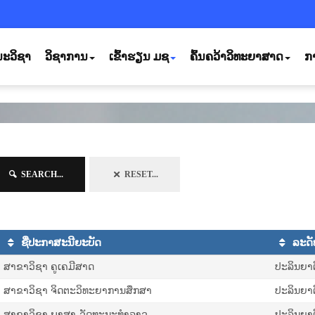
ະວິຊາ
ວິຊາການ
ເຂົ້າຮຽນ ມຊ
ຄົ້ນຄວ້າວິທະຍາສາດ
ກ
SEARCH...
RESET...
ຊື່ປະກາສະນີຍະບັດ
ລະດັ
ສາຂາວິຊາ ຄູເຄມີສາດ
ປະລິນຍາຕ
ສາຂາວິຊາ ຈິດຕະວິທະຍາການສຶກສາ
ປະລິນຍາຕ
ສາຂາວິຊາ ພາສາ-ວັດທະນະທໍາລາວ
ປະລິນຍາຕ