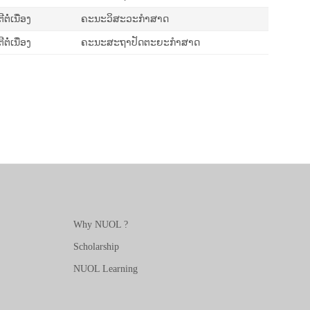
ໍ່ເນື່ອງ
ຄະນະວິສະວະກຳສາດ
ໍ່ເນື່ອງ
ຄະນະສະຖາປັດຕະຍະກຳສາດ
Why NUOL ?
Scholarship
NUOL Learning