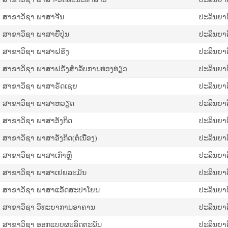
ສາ​ຂາວິຊາ ພາ​ສາ​ຈີນ
ປະລິນຍາຕ
ສາຂາວິຊາ ພາສາຍີີ່ປຸ່ນ
ປະລິນຍາຕ
ສາຂາວິຊາ ພາສາຝຣັ່ງ
ປະລິນຍາຕ
ສາຂາວິຊາ ພາສາຝຣັ່ງສໍາລັບການທ່ອງທ່ຽວ
ປະລິນຍາຕ
ສາຂາວິຊາ ພາສາຣັດເຊຍ
ປະລິນຍາຕ
ສາຂາວິຊາ ພາສາຫວຽດ
ປະລິນຍາຕ
ສາຂາວິຊາ ພາ​ສາ​ອັງ​ກິດ
ປະລິນຍາຕ
ສາຂາວິຊາ ພາ​ສາ​ອັງ​ກິດ(ຕໍ່ເນື່ອງ)
ປະລິນຍາຕີຕ
ສາຂາວິຊາ ພາສາເກົາຫຼີ
ປະລິນຍາຕ
ສາຂາວິຊາ ພາສາເຢຍລະມັນ
ປະລິນຍາຕ
ສາຂາວິຊາ ພາສາແອັດສະປາໂຍນ
ປະລິນຍາຕ
ສາຂາວິຊາ ວິທະຍາການອາຄານ
ປະລິນຍາຕ
ສາຂາວິຊາ ອອກແບບຜະລິດຕະພັນ
ປະລິນຍາຕ