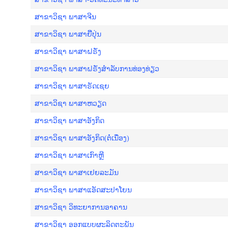
ສາ​ຂາວິຊາ ພາ​ສາ​ຈີນ
ສາຂາວິຊາ ພາສາຍີີ່ປຸ່ນ
ສາຂາວິຊາ ພາສາຝຣັ່ງ
ສາຂາວິຊາ ພາສາຝຣັ່ງສໍາລັບການທ່ອງທ່ຽວ
ສາຂາວິຊາ ພາສາຣັດເຊຍ
ສາຂາວິຊາ ພາສາຫວຽດ
ສາຂາວິຊາ ພາ​ສາ​ອັງ​ກິດ
ສາຂາວິຊາ ພາ​ສາ​ອັງ​ກິດ(ຕໍ່ເນື່ອງ)
ສາຂາວິຊາ ພາສາເກົາຫຼີ
ສາຂາວິຊາ ພາສາເຢຍລະມັນ
ສາຂາວິຊາ ພາສາແອັດສະປາໂຍນ
ສາຂາວິຊາ ວິທະຍາການອາຄານ
ສາຂາວິຊາ ອອກແບບຜະລິດຕະພັນ