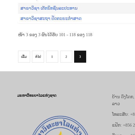
ສາຂາວິຊາ ເຕັກນິກຊົນລະປະທານ
ສາຂາວິຊາສະຖາ ປັດຕະຍະກຳສາດ
ໜ້າ 3 ຂອງ 3 ຜົນໄດ້ຮັບ 101 - 118 ຂອງ 118
ເລີ່ມ
ຕໍ່ໄປ
1
2
3
ມະຫາວິທະຍາໄລແຫ່ງຊາດ
ບ້ານ ດົງໂດກ
ລາວ
ໂທລະສັບ: +8
ແຟັກ: +856 