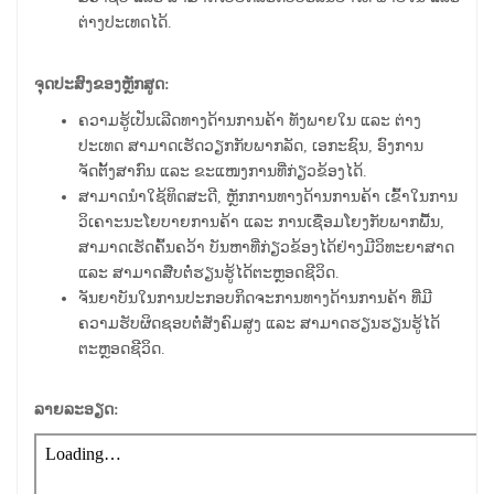
ຕ່າງປະເທດໄດ້.
ຈຸດປະສົງຂອງຫຼັກສູດ:
ຄວາມຮູ້ເປັນເລີດທາງດ້ານການຄ້າ ທັງພາຍໃນ ແລະ ຕ່າງ
ປະເທດ ສາມາດເຮັດວຽກກັບພາກລັດ, ເອກະຊົນ, ອົງການ
ຈັດຕັ້ງສາກົນ ແລະ ຂະແໜງການທີ່ກ່ຽວຂ້ອງໄດ້.
ສາມາດນໍາໃຊ້ທິດສະດີ, ຫຼັກການທາງດ້ານການຄ້າ ເຂົ້າໃນການ
ວິເຄາະນະໂຍບາຍການຄ້າ ແລະ ການເຊື່ອມໂຍງກັບພາກພື້ນ,
ສາມາດເຮັດຄົ້ນຄວ້າ ບັນຫາທີ່ກ່ຽວຂ້ອງໄດ້ຢ່າງມີວິທະຍາສາດ
ແລະ ສາມາດສືບຕໍ່ຮຽນຮູ້ໄດ້ຕະຫຼອດຊີວິດ.
ຈັນຍາບັນໃນການປະກອບກິດຈະການທາງດ້ານການຄ້າ ທີ່ມີ
ຄວາມຮັບຜິດຊອບຕໍ່ສັງຄົມສູງ ແລະ ສາມາດຮຽນຮຽນຮູ້ໄດ້
ຕະຫຼອດຊີວິດ.
ລາຍລະອຽດ: