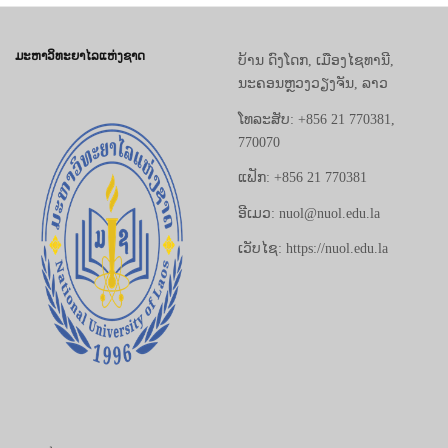
ມະຫາວິທະຍາໄລແຫ່ງຊາດ
ບ້ານ ດົງໂດກ, ເມືອງໄຊທານີ,
ນະຄອນຫຼວງວຽງຈັນ, ລາວ
ໂທລະສັບ: +856 21 770381,
770070
ແຟັກ: +856 21 770381
ອີເມວ: nuol@nuol.edu.la
ເວັບໄຊ: https://nuol.edu.la