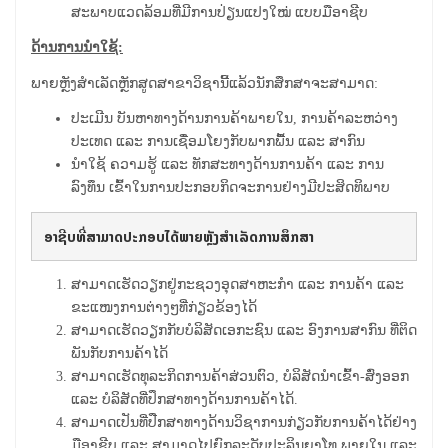
ສະພາບແວດລ້ອມທີ່ມີການປ່ຽນແປງໃໝ່ ແບບມືອາຊີບ
ດ້ານການນຳໃຊ້:
ພາຍຫຼັງສຳເລັດຫຼັກສູດສາຂາວິຊານີ້ແລ້ວນັກສຶກສາຈະສາມາດ:
ປະເມີນ ບັນຫາທາງ​ດ້ານ​​​​​​​​​​ການ​ຄ້າພາຍໃນ, ການຄ້າລະຫວ່າງ
ປະເທດ ແລະ ການເຊື່ອມໂຍງກັບພາກພື້ນ ແລະ ສາກົນ
ນຳ​ໃຊ້ ຄວາມຮູ້ ແລະ ທັກສະທາງດ້ານການຄ້າ ແລະ ການ
ລົງທຶນ ເຂົ້າໃນການປະກອບກິດຈະການຢ່າງມີປະສິດທິພາບ
ອາຊີບທີ່ສາມາດປະກອບໄດ້ພາຍຫຼັງສຳເລັດການສຶກສາ
ສາມາດເຮັດວຽກຢູ່ກະຊວງອຸດສາຫະກຳ ແລະ ການຄ້າ ແລະ
ຂະແໜງການຕ່າງໆທີ່ກ່ຽວຂ້ອງໄດ້
ສາມາດເຮັດວຽກກັບບໍລິສັດເອກະຊົນ ແລະ ອົງການສາກົນ ທີ່ຕິດ
ພັນກັບການຄ້າໄດ້
ສາມາດເຮັດທຸລະກິດການຄ້າສ່ວນຕົວ, ບໍລິສັດນຳເຂົ້າ-ສົ່ງອອກ
ແລະ ບໍລິສັດທີ່ປຶກສາທາງດ້ານການຄ້າໄດ້.
ສາມາດເປັນທີ່ປືກສາທາງດ້ານວິຊາການກ່ຽວກັບການຄ້າໄດ້ຢ່າງ
ມືອາຊີບ ແລະ ສາມາດໄປຍົກລະດັບປະລິນຍາໂທ ພາຍໃນ ແລະ