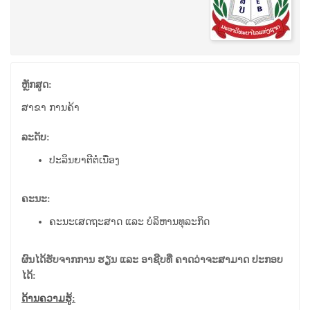
ຫຼັກສູດ:
ສາຂາ ການຄ້າ
ລະດັບ:
ປະລິນຍາຕີຕໍ່ເນື່ອງ
ຄະນະ:
ຄະນະເສດຖະສາດ ແລະ ບໍລິຫານທຸລະກິດ
ຜົນໄດ້ຮັບຈາກການ ຮຽນ ແລະ ອາຊີບທີ່ ຄາດວ່າຈະສາມາດ ປະກອບ
ໄດ້:
ດ້ານຄວາມຮູ້: