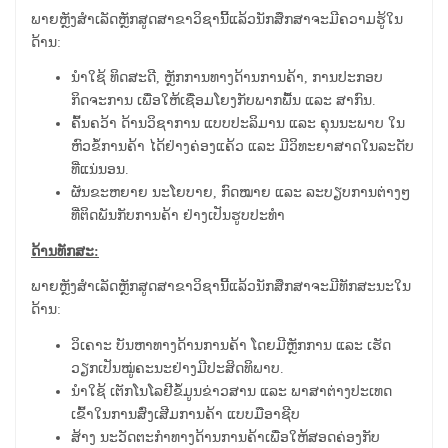
ພາຍຫຼັງສຳເລັດຫຼັກສູດສາຂາວິຊານີ້ແລ້ວນັກສຶກສາຈະມີຄວາມຮູ້ໃນ
ດ້ານ:
ນໍາໃຊ້ ທິດສະດີ, ຫຼັກການທາງດ້ານການຄ້າ, ການປະກອບ
ກິດຈະການ ເພື່ອໃຫ້ເຊື່ອມໂຍງກັບພາກພື້ນ ແລະ ສາກົນ.
ຄົ້ນຄວ້າ ດ້ານວິຊາການ ແບບປະລິມານ ແລະ ຄຸນນະພາບ ໃນ
ຫົວຂໍ້ການຄ້າ ໄດ້ຢ່າງຄ່ອງແຄ້ວ ແລະ ມີວິທະຍາສາດໃນລະດັບ
ທີ່ແນ່ນອນ.
ຜັນຂະຫຍາຍ ນະໂຍບາຍ, ກົດໝາຍ ແລະ ລະບຽບການຕ່າງໆ
ທີ່ຕິດພັນກັບການຄ້າ ຢ່າງເປັນຮູບປະທໍາ
ດ້ານທັກສະ:
ພາຍຫຼັງສຳເລັດຫຼັກສູດສາຂາວິຊານີ້ແລ້ວນັກສຶກສາຈະມີທັກສະນະໃນ
ດ້ານ:
ວິເຄາະ ບັນຫາທາງດ້ານການຄ້າ ໂດຍມີຫຼັກການ ແລະ ເຮັດ
ວຽກເປັນໝູ່ຄະນະຢ່າງມີປະສິດທິພາບ.
ນຳ​ໃຊ້​ ເຕັກ​ໂນ​ໂລ​ຢີ​ຂໍ້ມູນຂ່າວ​ສານ​ ແລະ ພາສາຕ່າງປະເທດ
ເຂົ້າໃນການສົ່ງເສີມການຄ້າ ແບບມືອາຊີບ
ສ້າງ ນະວັດຕະກຳທາງດ້ານການຄ້າເພື່ອໃຫ້ສອດຄ່ອງກັບ