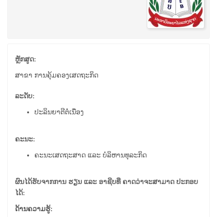
ຫຼັກສູດ:
ສາຂາ ການຄຸ້ມຄອງເສດຖະກິດ
ລະດັບ:
ປະລິນຍາຕີຕໍ່ເນື່ອງ
ຄະນະ:
ຄະນະເສດຖະສາດ ແລະ ບໍລິຫານທຸລະກິດ
ຜົນໄດ້ຮັບຈາກການ ຮຽນ ແລະ ອາຊີບທີ່ ຄາດວ່າຈະສາມາດ ປະກອບ
ໄດ້:
ດ້ານຄວາມຮູ້: