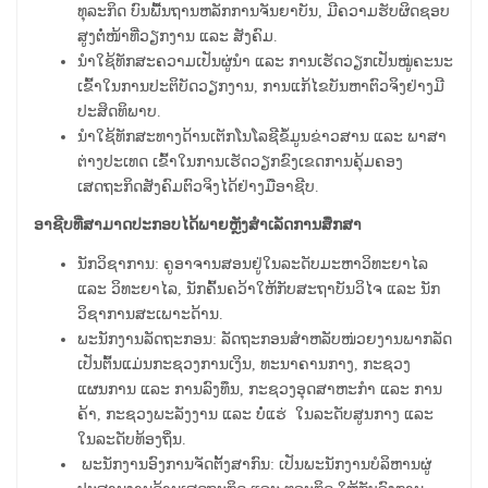
ທຸລະກິດ ບົນພື້ນຖານຫລັກການຈັນຍາບັນ, ມີຄວາມຮັບຜິດຊອບ
ສູງຕໍ່ໜ້າທີ່ວຽກງານ ແລະ ສັງຄົມ.
ນໍາໃຊ້ທັກສະຄວາມເປັນຜູ່ນໍາ ແລະ ການເຮັດວຽກເປັນໝູ່ຄະນະ
ເຂົ້າໃນການປະຕິບັດວຽກງານ, ການແກ້ໄຂບັນຫາຕົວຈິງຢ່າງມີ
ປະສິດທິພາບ.
ນໍາໃຊ້ທັກສະທາງດ້ານເຕັກໂນໂລຊີຂໍ້ມູນຂ່າວສານ ແລະ ພາສາ
ຕ່າງປະເທດ ເຂົ້າໃນການເຮັດວຽກຂົງເຂດການຄຸ້ມຄອງ
ເສດຖະກິດສັງຄົມຕົວຈິງໄດ້ຢ່າງມືອາຊີບ.
ອາຊີບທີ່ສາມາດປະກອບໄດ້ພາຍຫຼັງສໍາເລັດການສຶກສາ
ນັກວິຊາການ: ຄູອາຈານສອນຢູ່ໃນລະດັບມະຫາວິທະຍາໄລ
ແລະ ວິທະຍາໄລ, ນັກຄົ້ນຄວ້າໃຫ້ກັບສະຖາບັນວິໄຈ ແລະ ນັກ
ວິຊາການສະເພາະດ້ານ.
ພະນັກງານລັດຖະກອນ: ລັດຖະກອນສຳຫລັບໜ່ວຍງານພາກລັດ
ເປັນຕົ້ນແມ່ນກະຊວງການເງິນ, ທະນາຄານກາງ, ກະຊວງ
ແຜນການ ແລະ ການລົງທຶນ, ກະຊວງອຸດສາຫະກໍາ ແລະ ການ
ຄ້າ, ກະຊວງພະລັງງານ ແລະ ບໍ່ແຮ່ ໃນລະດັບສູນກາງ ແລະ
ໃນລະດັບທ້ອງຖິ່ນ.
ພະນັກງານອົງການຈັດຕັ້ງສາກົນ: ເປັນພະນັກງານບໍລິຫານຜູ່