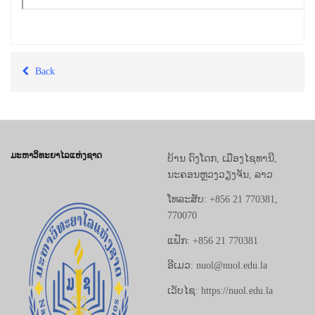
Back
ມະຫາວິທະຍາໄລແຫ່ງຊາດ
ບ້ານ ດົງໂດກ, ເມືອງໄຊທານີ,
ນະຄອນຫຼວງວຽງຈັນ, ລາວ
ໂທລະສັບ: +856 21 770381,
770070
ແຟັກ: +856 21 770381
ອີເມວ: nuol@nuol.edu.la
ເວັບໄຊ: https://nuol.edu.la