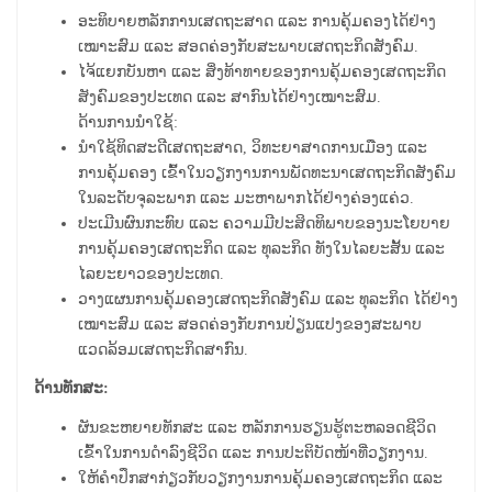
ອະທິບາຍຫລັກການເສດຖະສາດ ແລະ ການຄຸ້ມຄອງໄດ້ຢ່າງ
ເໝາະສົມ ແລະ ສອດຄ່ອງກັບສະພາບເສດຖະກິດສັງຄົມ.
ໄຈ້ແຍກບັນຫາ ແລະ ສິ່ງທ້າທາຍຂອງການຄຸ້ມຄອງເສດຖະກິດ
ສັງຄົມຂອງປະເທດ ແລະ ສາກົນໄດ້ຢ່າງເໝາະສົມ.
ດ້ານການນໍາໃຊ້:
ນໍາໃຊ້ທິດສະດີເສດຖະສາດ, ວິທະຍາສາດການເມືອງ ແລະ
ການຄຸ້ມຄອງ ເຂົ້າໃນວຽກງານການພັດທະນາເສດຖະກິດສັງຄົມ
ໃນລະດັບຈຸລະພາກ ແລະ ມະຫາພາກໄດ້ຢ່າງຄ່ອງແຄ່ວ.
ປະເມີນຜົນກະທົບ ແລະ ຄວາມມີປະສິດທິພາບຂອງນະໂຍບາຍ
ການຄຸ້ມຄອງເສດຖະກິດ ແລະ ທຸລະກິດ ທັງໃນໄລຍະສັ້ນ ແລະ
ໄລຍະຍາວຂອງປະເທດ.
ວາງແຜນການຄຸ້ມຄອງເສດຖະກິດສັງຄົມ ແລະ ທຸລະກິດ ໄດ້ຢ່າງ
ເໝາະສົມ ແລະ ສອດຄ່ອງກັບການປ່ຽນແປງຂອງສະພາບ
ແວດລ້ອມເສດຖະກິດສາກົນ.
ດ້ານທັກສະ:
ຜັນຂະຫຍາຍທັກສະ ແລະ ຫລັກການຮຽນຮູ້ຕະຫລອດຊີວິດ
ເຂົ້າໃນການດໍາລົງຊີວິດ ແລະ ການປະຕິບັດໜ້າທີ່ວຽກງານ.
ໃຫ້ຄໍາປຶກສາກ່ຽວກັບວຽກງານການຄຸ້ມຄອງເສດຖະກິດ ແລະ