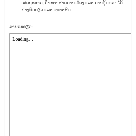
ເສດຖະສາດ, ວິທະຍາສາດການເມືອງ ແລະ ການຄຸ້ມຄອງ ໄດ້
ຢ່າງກົມກຽວ ແລະ ເໝາະສົມ.
ລາຍລະອຽດ: