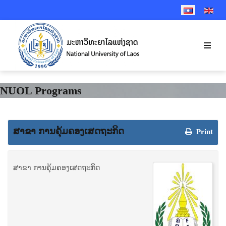
SELECT YOUR 
NUOL Programs
ສາຂາ ການຄຸ້ມຄອງເສດຖະກິດ
Print
ສາຂາ ການຄຸ້ມຄອງເສດຖະກິດ