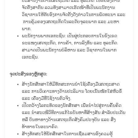
ປະສານງານດ້ານເສດຖະກິດ ແລະ ທຸລະກິດ ໃຫ້ກັບອົງການ
ຈັດຕັ້ງສາກົນ ລວມທັງສາມາດເຮັດໜ້າທີ່ເປັນພະນັກງານ
ວິຊາການໃຫ້ກັບອົງການຈັດຕັ້ງດັ່ງກ່າວໃນການພັດທະນາ ແລະ
ການຄຸ້ມຄອງເສດຖະກິດໃນລະດັບຈຸລະພາກ ແລະ ມະຫາ
ພາກ.
ພະນັກງານພາກເອກະຊົນ: ເປັນຜູ່ປະກອບການໃນຂົງເຂດ
ຂະແໜງເສດຖະກິດ, ການຄ້າ, ການລົງທຶນ ແລະ ທຸລະກິດ.
ສາມາດເປັນພະນັກງານບໍລິຫານ ແລະ ວິຊາການໃນພາກ
ເອກະຊົນ.
ຈຸດປະສົງຂອງຫຼັກສູດ:
ສ້າງນັກສຶກສາໃຫ້ມີທັກສະການນໍາໃຊ້ເຄື່ອງມືເສດຖະສາດ
ແລະ ການວິເຄາະທາງດ້ານປະລິມານ ໂດຍເນັ້ນໜັກໃສ່ຫົວຂໍ້
ແລະ ເຄື່ອງມືທີ່ໃຊ້ງານຕົວຈິງ.
ເປີດກວ້າງໂລກະທັດຂອງນັກສຶກສາ ເພື່ອນໍາໄປສູ່ການຄົ້ນຄິດ
ແລະ ນໍາສະເໜີວິທີການແກ້ໄຂບັນຫາທີ່ສ້າງສັນ ສໍາລັບປະເດັນ
ຫລື ບັນຫາທາງດ້ານເສດຖະກິດສັງຄົມປະຈຸບັນ ແລະ ສິ່ງ
ທ້າທາຍໃນອະນາຄົດ.
ສ້າງທັກສະໃຫ້ນັກສຶກສາໃນການເຊື່ອມສານອົງຄວມຮູ້