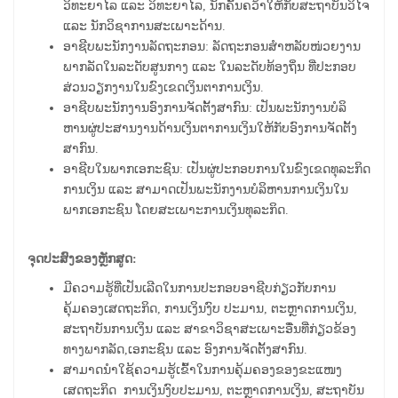
ວິທະຍາໄລ ແລະ ວິທະຍາໄລ, ນັກຄົ້ນຄວ້າໃຫ້ກັບສະຖາບັນວິໄຈ
ແລະ ນັກວິຊາການສະເພາະດ້ານ.
ອາຊີບພະນັກງານລັດຖະກອນ: ລັດຖະກອນສຳຫລັບໜ່ວຍງານ
ພາກລັດໃນລະດັບສູນກາງ ແລະ ໃນລະດັບທ້ອງຖິ່ນ ທີ່ປະກອບ
ສ່ວນວຽກງານໃນຂົງເຂດເງິນຕາການເງິນ.
ອາຊີບພະນັກງານອົງການຈັດຕັ້ງສາກົນ: ເປັນພະນັກງານບໍລິ
ຫານຜູ່ປະສານງານດ້ານເງິນຕາການເງິນໃຫ້ກັບອົງການຈັດຕັ້ງ
ສາກົນ.
ອາຊີບໃນພາກເອກະຊົນ: ເປັນຜູ່ປະກອບການໃນຂົງເຂດທຸລະກິດ
ການເງິນ ແລະ ສາມາດເປັນພະນັກງານບໍລິຫານການເງິນໃນ
ພາກເອກະຊົນ ໂດຍສະເພາະການເງິນທຸລະກິດ.
ຈຸດປະສົງຂອງຫຼັກສູດ:
ມີຄວາມຮູ້ທີ່ເປັນເລີດໃນການປະກອບອາຊີບກ່ຽວກັບການ
ຄຸ້ມຄອງເສດຖະກິດ, ການເງິນງົບ ປະມານ, ຕະຫຼາດການເງິນ,
ສະຖາບັນການເງິນ ແລະ ສາຂາວິຊາສະເພາະອື່ນທີ່ກ່ຽວຂ້ອງ
ທາງພາກລັດ,ເອກະຊົນ ແລະ ອົງການຈັດຕັ້ງສາກົນ.
ສາມາດນຳໃຊ້ຄວາມຮູ້ເຂົ້າໃນການຄຸ້ມຄອງຂອງຂະແໜງ
ເສດຖະກິດ ການເງິນງົບປະມານ, ຕະຫຼາດການເງິນ, ສະຖາບັນ