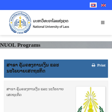
SELECT YOUR 
NUOL Programs
ສາຂາ ຄຸ້ມຄອງການເງິນ ແລະ
Print
ນະໂຍບາຍເສດຖະກິດ
ສາຂາ ຄຸ້ມຄອງການເງິນ ແລະ ນະໂຍບາຍ
ເສດຖະກິດ