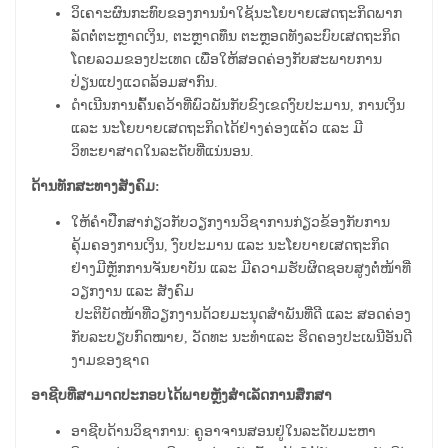
ວິເຄາະຜົນກະທົບຂອງການນຳໃຊ້ນະໂຍບາຍເສດຖະກິດພາກ
ລັດຕໍ່ຕະຫຼາດເງິນ, ຕະຫຼາດທຶນ ຕະຫຼອດທັງລະບົບເສດຖະກິດ
ໂດຍລວມຂອງປະເທດ ເພື່ອໃຫ້ສອດຄ່ອງກັບສະພາບການ
ປ່ຽນແປງແວດລ້ອມສາກົນ.
ດຳເນີນການຄົ້ນຄວ້າທີ່ພົວພັນກັບຂົງເຂດງົບປະມານ, ການເງິນ
ແລະ ນະໂຍບາຍເສດຖະກິດໄດ້ຢ່າງຄ່ອງແຄ້ວ ແລະ ມີ
ວິທະຍາສາດໃນລະດັບທີ່ແນ່ນອນ.
ດ້ານທັກສະທາງສັງຄົມ:
ໃຫ້ຄຳປືກສາກ່ຽວກັບວຽກງານວິຊາການກ່ຽວຂ້ອງກັບການ
ຄຸ້ມຄອງການເງິນ, ງົບປະມານ ແລະ ນະໂຍບາຍເສດຖະກິດ
ຢ່າງມີຫຼັກການຈັນຍາບັນ ແລະ ມີຄວາມຮັບຜິດຊອບສູງຕໍ່ໜ້າທີ່
ວຽກງານ ແລະ ສັງຄົມ
ປະຕິບັດໜ້າທີ່ວຽກງານດ້ວຍມະນຸດສໍາພັນທີ່ດີ ແລະ ສອດຄ່ອງ
ກັບລະບຽບກົດໝາຍ, ວັດທະ ນະທຳແລະ ຮິດຄອງປະເພນີອັນດີ
ງາມຂອງຊາດ
ອາຊີບທີ່ສາມາດປະກອບໄດ້ພາຍຫຼັງສໍາເລັດການສຶກສາ
ອາຊີບດ້ານວິຊາການ: ຄູອາຈານສອນຢູ່ໃນລະດັບມະຫາ