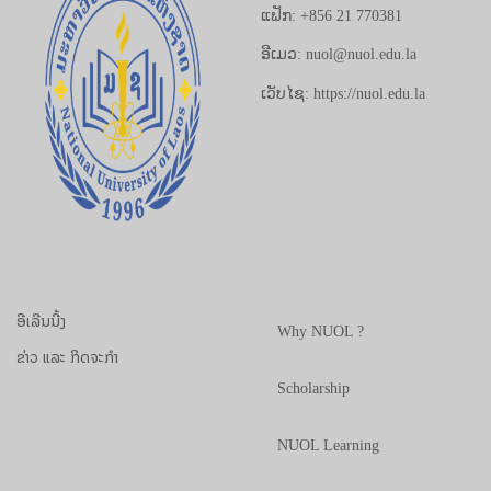
ແຟັກ: +856 21 770381
ອີເມວ: nuol@nuol.edu.la
ເວັບໄຊ: https://nuol.edu.la
ອີເລີນນີ້ງ
Why NUOL ?
ຂ່າວ ແລະ ກິດຈະກຳ
Scholarship
NUOL Learning