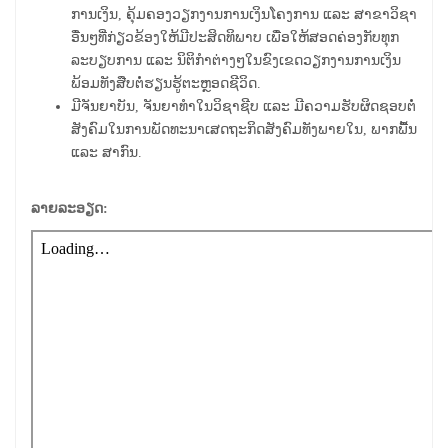
ການເງິນ, ຄຸ້ມຄອງວຽກງານການເງິນໂຄງການ ແລະ ສາຂາວິຊາ
ອື່ນໆທີ່ກ່ຽວຂ້ອງໃຫ້ມີປະສິດທິພາບ ເພື່ອໃຫ້ສອດຄ່ອງກັບທຸກ
ລະບຽບການ ແລະ ນິຕິກຳຕ່າງໆໃນຂົງເຂດວຽກງານການເງິນ
ພ້ອມທັງສືບຕໍ່ຮຽນຮູ້ຕະຫຼອດຊີວິດ.
ມີຈັນຍາບັນ, ຈັນຍາທຳໃນວິຊາຊີບ ແລະ ມີຄວາມຮັບຜິດຊອບຕໍ່
ສັງຄົມໃນການພັດທະນາເສດຖະກິດສັງຄົມທັງພາຍໃນ, ພາກພື້ນ
ແລະ ສາກົນ.
ລາຍລະອຽດ: