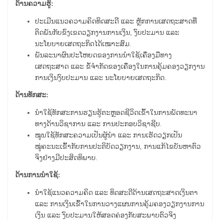
ດ້ານຄວາມຮູ້:
ປະເມີນແນວຄວາມຄິດທິດສະດີ ແລະ ຫຼັກການເສດຖະສາດທີ່
ຕິດພັນກັບຂົງເຂດວຽກງານການເງິນ, ງົບປະມານ ແລະ
ນະໂຍບາຍເສດຖະກິດໄດ້ເໝາະສົມ.
ພັນລະນາຜົນປະໂຫຍດຂອງການນຳໃຊ້ເຄື່ອງມືທາງ
ເສດຖະສາດ ແລະ ຂໍ້ຈຳກັດຂອງເຄື່ອງໃນການຄຸ້ມຄອງວຽກງານ
ການເງິນງົບປະມານ ແລະ ນະໂຍບາຍເສດຖະກິດ.
ດ້ານທັກສະ:
ນຳໃຊ້ທັກສະການຮຽນຮູ້ຕະຫຼອດຊີວິດເຂົ້າໃນການພັດທະນາ
ທາງດ້ານວິຊາການ ແລະ ການປະກອບວິຊາຊີບ.
ໝູນໃຊ້ທັກສະຄວາມເປັນຜູ້ນຳ ແລະ ການເຮັດວຽກເປັນ
ໝູ່ຄະນະເຂົ້າກັບການປະຕິບັດວຽກງານ, ການແກ້ໄຂບັນຫາຕົວ
ຈິງຢ່າງມີປະສິດທິພາບ.
ດ້ານການນຳໃຊ້:
ນຳໃຊ້ແນວຄວາມຄິດ ແລະ ທິດສະດີດ້ານເສດຖະສາດເງິນຕາ
ແລະ ການເງິນເຂົ້າໃນການວາງແຜນການຄຸ້ມຄອງວຽກງານການ
ເງິນ ແລະ ງົບປະມານໃຫ້ສອດຄ່ອງກັບສະພາບຕົວຈິງ