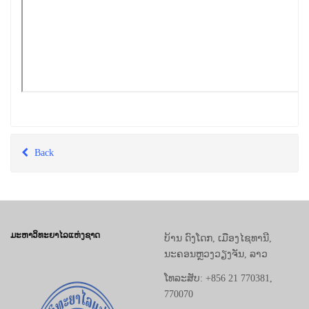
Back
ມະຫາວິທະຍາໄລແຫ່ງຊາດ
ບ້ານ ດົງໂດກ, ເມືອງໄຊທານີ,
ນະຄອນຫຼວງວຽງຈັນ, ລາວ
ໂທລະສັບ: +856 21 770381,
770070