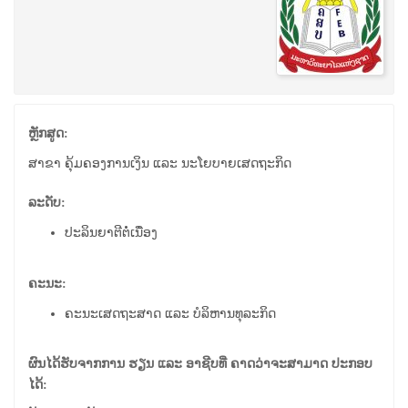
ຫຼັກສູດ:
ສາຂາ ຄຸ້ມຄອງການເງິນ ແລະ ນະໂຍບາຍເສດຖະກິດ
ລະດັບ:
ປະລິນຍາຕີຕໍ່ເນື່ອງ
ຄະນະ:
ຄະນະເສດຖະສາດ ແລະ ບໍລິຫານທຸລະກິດ
ຜົນໄດ້ຮັບຈາກການ ຮຽນ ແລະ ອາຊີບທີ່ ຄາດວ່າຈະສາມາດ ປະກອບ
ໄດ້: