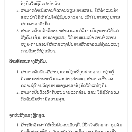
ອັງກິດໃນຊີວິດປະຈໍາວັນ.
ສາມາດດໍາເນີນການຈັດການຮຽນ
-
ການສອນ, ໃຫ້ຄຳແນະນໍາ
ແລະ ນຳໃຊ້ເຕັກໂນໂລຊີຂໍ້ມູນຂ່າວສານ ເຂົ້າໃນການຮຽນການ
ສອນພາສາອັງກິດ.
ສາມາດຄົ້້ນຄວ້າວິ
ທະ
ຍາ
ສາດ ແລະ ບໍລິການວິຊາການໃຫ້ແກ່
ສັງຄົມ ເຊັ່ນ: ການວາງແຜນ, ໃຫ້ການແນະນໍາ ການຈັດການ
ຮຽນ
-
ການສອນໃຫ້ແກ່ສະຖາບັນການສຶກສາລວມທັງຂະແໜງ
ການອື່ນໆທີ່ກ່ຽວຂ້ອງ
.
ດ້ານທັກສະທາງສັງຄົມ:
ສາມາດພົວພັນ-ສື່ສານ, ແລກປ່ຽນຂໍ້ມູນຂ່າວສານ, ຮຽນຮູ້
ວັດທະນະທຳ
ພາຍໃນ ແລະ
​
ຕ່າງປະເທດ, ສາ
ມາດເຜີຍແຜ່
ຄວາມຮູ້ດ້ານວິຊາການທາງພາສາອັງກິດໃຫ້ແກ່ສັງຄົມ.
ສາມາດປັບຕົວເຂົ້າກັບສະພາບແວດລ້ອມ ແລະ ໃຊ້ຊີວິດຮ່ວມ
ກັບຄົນອື່ນຢ່າງມີຄວາມສຸກ.
ຈຸດປະສົງຂອງຫຼັກສູດ:
ສ້າງ
ນັກ
ສຶກ
ສາ
ໃຫ້ເປັນ
ພົນ
ລະ
ເມືອງ
ດີ, ມີນໍ້າໃຈຮັກຊາດ, ຄຸນ
ສົມ
ບັດ
ສິນ
ທຳ
ປະ
ຕິ
ວັດ, ຈັນຍາບັນໃນອາຊີບ,
ອະນຸຮັກ ແລະ ເສີມ