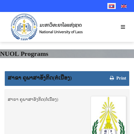
SELECT YOUR 
NUOL Programs
ສາຂາ ຄູພາ​ສາ​ອັງ​ກິດ(ຕໍ່ເນື່ອງ)
Print
ສາຂາ ຄູພາ​ສາ​ອັງ​ກິດ(ຕໍ່ເນື່ອງ)