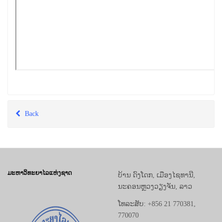
Back
ມະຫາວິທະຍາໄລແຫ່ງຊາດ
ບ້ານ ດົງໂດກ, ເມືອງໄຊທານີ,
ນະຄອນຫຼວງວຽງຈັນ, ລາວ
ໂທລະສັບ: +856 21 770381,
770070