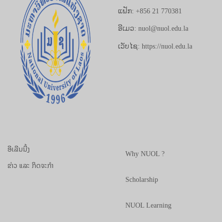
ແຟັກ: +856 21 770381
ອີເມວ: nuol@nuol.edu.la
ເວັບໄຊ: https://nuol.edu.la
ອີເລີນນີ້ງ
Why NUOL ?
ຂ່າວ ແລະ ກິດຈະກຳ
Scholarship
NUOL Learning