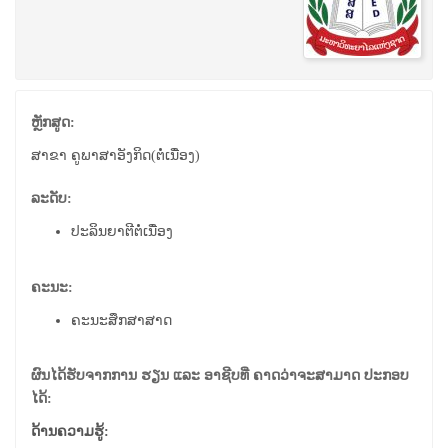
ຫຼັກສູດ:
ສາຂາ ຄູພາ​ສາ​ອັງ​ກິດ(ຕໍ່ເນື່ອງ)
ລະດັບ:
ປະລິນຍາຕີຕໍ່ເນື່ອງ
ຄະນະ:
ຄະນະສຶກສາສາດ
ຜົນໄດ້ຮັບຈາກການ ຮຽນ ແລະ ອາຊີບທີ່ ຄາດວ່າຈະສາມາດ ປະກອບ
ໄດ້:
ດ້ານຄວາມຮູ້: