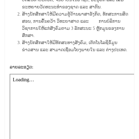
ຂະຫຍາຍວັດທະນະທໍາຂອງຊາດ ແລະ ສາກົນ.
ສ້າງ
ນັກ
ສຶກ
ສາ
ໃຫ້ມີຄວາມຮູ້ດ້ານພາ​ສາ​ອັງກິດ, ທັກສະການສິດ
ສອນ​, ການຄົ້້ນຄວ້າ ວິ​ທະ​ຍາ​ສາດ ແລະ ​ການ​ບໍ​ລິ​ການ ​
ວິຊາ​ການ​ໃຫ້​ແກ່​ສັງ​ຄົມຕາມ​
3
​ລັກ​ສະ​ນະ​
5
ຫຼັກ​ມູນ​ຂອງ​ການ​
ສຶກ​ສາ.
ສ້າງນັກສຶກສາໃຫ້ມີທັກສະທາງສັງຄົມ, ເຕັກໂນໂລຊີຂໍ້ມູນ
ຂ່າວສານ ແລະ ສາມາດເຊື່ອມໂຍງພາຍໃນ ແລະ ຕ່າງປະເທດ.
ລາຍລະອຽດ: