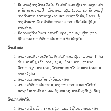
ມີຄວາມຮູ້ທາງດ້ານເນື້ອໃນ, ທິດສະດີ ແລະ ຫຼັກການຂອງພາສາ
ອັງກິດ ເຊັ່ນ: ການຟັງ, ເວົ້າ, ອ່ານ, ຂຽນ,ໄວຍະກອນ, ມີ
ຄວາມ
ຮູ້
ທາງດ້ານການຈັດກາຮຽນ
-
ການສອນພາສາອັງກິດ, ມີ
ຄວາມ
ຮູ້
ທາງ
ດ້ານ
ການຄົ້້ນຄວ້າວິ
ທະ
ຍາ
ສາດ ແລະ ເຕັກໂນໂລຊີຂໍ້ມູນ
ຂ່າວສານ.
ມີຄວາມຮູ້ດ້ານວິທະຍາສາດພື້ນຖານ, ການຮຽນຮູ້ຕະຫຼອດ
ຊີວິດ ແລະ ການບໍລິການວິຊາການໃຫ້ແກ່ສັງຄົມ.
ດ້ານທັກສະ:
ສາມາດອະທິບາຍເນື້ອໃນ, ທິດສະດີ ແລະ ຫຼັກການພາສາອັງກິດ
ເຊັ່ນ: ການຟັງ, ເວົ້າ, ອ່ານ, ຂຽນ, ໄວຍະກອນ, ສາມາດ
ຈັດການຮຽນ
-
ການສອນ, ໃຫ້ຄໍາແນະນໍາໃນດ້ານການສິດສອນ
ພາສາອັງກິດ
.
ສາມາດເຮັດການຄົ້້ນຄວ້າວິ
ທະ
ຍາ
ສາດ.
ສາມາດບໍລິການວິຊາການ, ວາງແຜນ ແລະ ແນະນໍາໃຫ້ແກ່
ສະຖາບັນການສຶກສາ ລວມທັງຂະແໜງ ການອື່ນໆທີ່ກ່ຽວຂ້ອງ
.
ດ້ານການນໍາໃຊ້:
ສາມາດ ຟັງ, ເວົ້າ, ອ່ານ, ຂຽນ, ແລະ ໃຊ້ໄວຍະກອນພາສາ