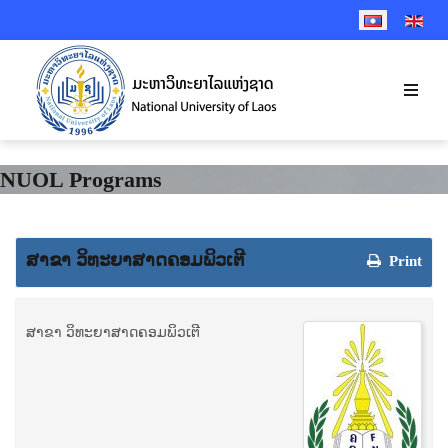
SELECT YOUR 
NUOL Programs
ສາຂາ ວິທະຍາສາດຄອມພິວເຕີ
Print
ສາຂາ ວິທະຍາສາດຄອມພິວເຕີ