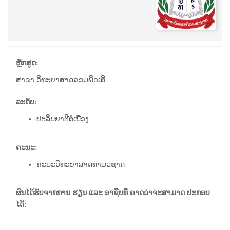
ຫຼັກສູດ:
ສາຂາ ວິທະຍາສາດຄອມພິວເຕີ
ລະດັບ:
ປະລິນຍາຕີຕໍ່ເນື່ອງ
ຄະນະ:
ຄະນະວິທະຍາສາດທຳມະຊາດ
ຜົນໄດ້ຮັບຈາກການ ຮຽນ ແລະ ອາຊີບທີ່ ຄາດວ່າຈະສາມາດ ປະກອບ
ໄດ້: