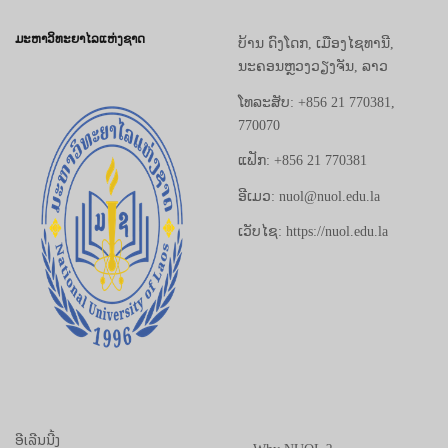
ມະຫາວິທະຍາໄລແຫ່ງຊາດ
ບ້ານ ດົງໂດກ, ເມືອງໄຊທານີ,
ນະຄອນຫຼວງວຽງຈັນ, ລາວ
ໂທລະສັບ: +856 21 770381,
770070
ແຟັກ: +856 21 770381
ອີເມວ: nuol@nuol.edu.la
ເວັບໄຊ: https://nuol.edu.la
ອີເລີນນີ້ງ