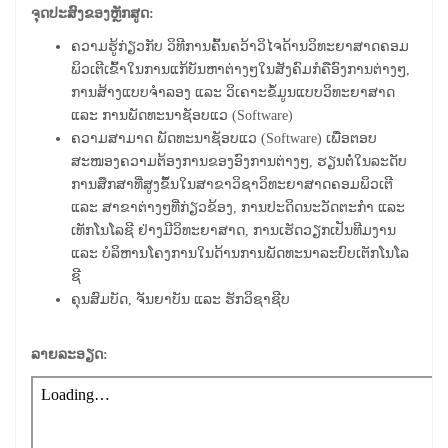
ຈຸດປະສົງຂອງຫຼັກສູດ:
ຄວາມຮູ້ກ່ຽວກັບ ວິທີການຄົ້ນຄວ້າວິໄຈດ້ານ​​​ວິທະຍາສາດ​ຄອມ​
ພິວ​ເຕີເຂົ້າໃນການແກ້ບັນຫາຕ່າງໆໃນສັງຄົມກໍຄືອົງການຕ່າງໆ,
ການສ້າງແບບຈຳລອງ ແລະ ວິເຄາະຂໍ້ມູນແບບວິທະຍາສາດ
ແລະ ການພັດທະນາຊັອບແວ (Software)
ຄວາມສາມາດ ພັດທະນາຊັອບແວ (Software) ເພື່ອຕອບ
ສະໜອງຄວາມຕ້ອງການຂອງອົງການຕ່າງໆ, ຮຽນຕໍ່ໃນລະດັບ
ການສຶກສາທີ່ສູງຂຶ້ນໃນສາຂາວິຊາວິທະຍາສາດຄອມພິວເຕີ
ແລະ ສາຂາຕ່າງໆທີ່ກ່ຽວຂ້ອງ, ການປະດິດນະວັດຕະກຳ ແລະ
ເທັກໂນໂລຊີ ຢ່າງມີວິທະຍາສາດ, ການເຮັດວຽກເປັນທີມງານ
ແລະ ບໍລິຫານໂຄງການໃນດ້ານການພັດທະນາລະບົບເຕັກໂນໂລ
ຊີ
ຄຸນສົມບັດ, ຈັນຍາບັນ ແລະ ຮັກວິຊາຊີບ
ລາຍລະອຽດ: