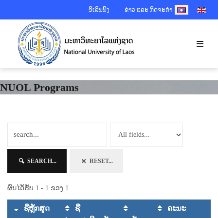
SELECT YOUR 
ອີເລີນນີ້ງ
ຂ່າວ ແລະ ກິດຈະກຳ
NUOL Programs
SEARCH...
RESET...
ຜົນໄດ້ຮັບ 1 - 1 ຂອງ 1
ຊື່ຫຼັກສູດ
ຊື່
ຄະນະ