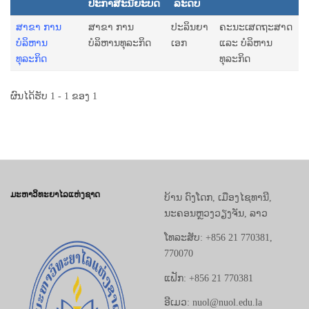
ປະກາສະນີຍະບັດ
ລະດັບ
ສາຂາ ການ
ສາຂາ ການ
ປະລິນຍາ
ຄະນະເສດຖະສາດ
ບໍລິຫານ
ບໍລິຫານທຸລະກິດ
ເອກ
ແລະ ບໍລິຫານ
ທຸລະກິດ
ທຸລະກິດ
ຜົນໄດ້ຮັບ 1 - 1 ຂອງ 1
ມະຫາວິທະຍາໄລແຫ່ງຊາດ
ບ້ານ ດົງໂດກ, ເມືອງໄຊທານີ,
ນະຄອນຫຼວງວຽງຈັນ, ລາວ
ໂທລະສັບ: +856 21 770381,
770070
ແຟັກ: +856 21 770381
ອີເມວ: nuol@nuol.edu.la