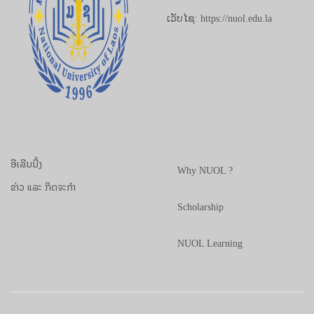
ເວັບໄຊ: https://nuol.edu.la
ອີເລີນນີ້ງ
Why NUOL ?
ຂ່າວ ແລະ ກິດຈະກຳ
Scholarship
NUOL Learning