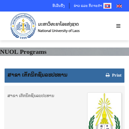
SELECT YOUR 
ອີເລີນນີ້ງ
ຂ່າວ ແລະ ກິດຈະກຳ
NUOL Programs
ສາຂາ ເຕັກນິກຊົນລະປະທານ
Print
ສາຂາ ເຕັກນິກຊົນລະປະທານ