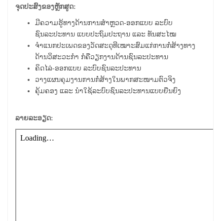
ຈຸດປະສົງຂອງຫຼັກສູດ:
ມີຄວາມຮູ້ທາງດ້ານການສໍາຫຼວດ-ອອກແບບ ລະບົບ
ຊົນລະປະທານ ແບບປະຖົມປະຖານ ແລະ ທັນສະໄໝ
ຈໍາແນກປະເພດຂອງວັດສະດຸທີເໝາະສົມແກ່ການກໍ່ສ້າງທາງ
ດ້ານວິສະວະກໍາ ກໍຄືວຽກງານດ້ານຊົນລະປະທານ
ຄິດໄລ່-ອອກແບບ ລະບົບຊົນລະປະທານ
ວາງແຜນຄຸມງານການກໍ່ສ້າງໃນພາກສະໜາມຕົວຈິງ
ຄຸ້ມຄອງ ແລະ ນໍາໃຊ້ລະບົບຊົນລະປະທານແບບຍືນຍົງ
ລາຍລະອຽດ: