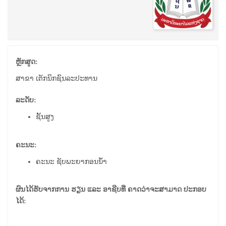
ຫຼັກສູດ:
ສາຂາ ເຕັກນິກຊົນລະປະທານ
ລະດັບ:
ຊັ້ນສູງ
ຄະນະ:
ຄະນະ ຊັບພະຍາກອນນໍ້າ
ຜົນໄດ້ຮັບຈາກການ ຮຽນ ແລະ ອາຊີບທີ່ ຄາດວ່າຈະສາມາດ ປະກອບ
ໄດ້: