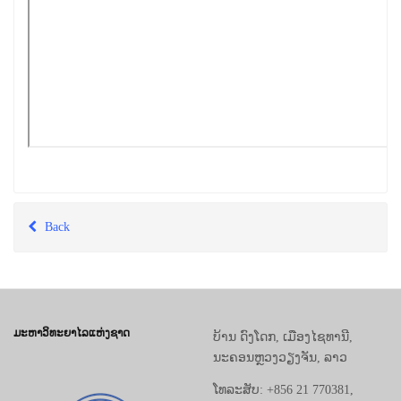
Back
ມະຫາວິທະຍາໄລແຫ່ງຊາດ
ບ້ານ ດົງໂດກ, ເມືອງໄຊທານີ,
ນະຄອນຫຼວງວຽງຈັນ, ລາວ
ໂທລະສັບ: +856 21 770381,