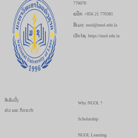
770070
ແຟັກ: +856 21 770381
ອີເມວ: nuol@nuol.edu.la
ເວັບໄຊ: https://nuol.edu.la
ອີເລີນນີ້ງ
Why NUOL ?
ຂ່າວ ແລະ ກິດຈະກຳ
Scholarship
NUOL Learning