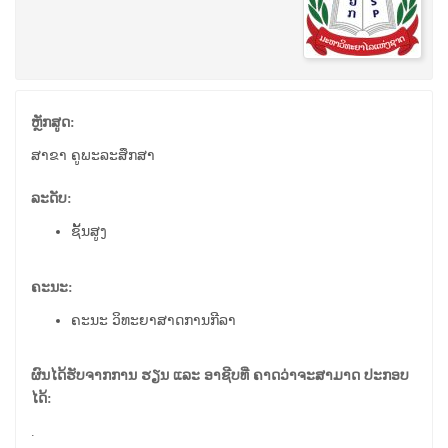
ຫຼັກສູດ:
ສາຂາ ຄູພະລະສຶກສາ
ລະດັບ:
ຊັ້ນສູງ
ຄະນະ:
ຄະນະ ວິທະຍາສາດການກີລາ
ຜົນໄດ້ຮັບຈາກການ ຮຽນ ແລະ ອາຊີບທີ່ ຄາດວ່າຈະສາມາດ ປະກອບ
ໄດ້:
.