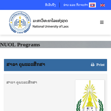
SELECT YOUR 
ອີເລີນນີ້ງ
ຂ່າວ ແລະ ກິດຈະກຳ
NUOL Programs
ສາຂາ ຄູພະລະສຶກສາ
Print
ສາຂາ ຄູພະລະສຶກສາ