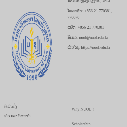
ນະຄອນຫຼວງວຽງຈັນ, ລາວ
ໂທລະສັບ: +856 21 770381,
770070
ແຟັກ: +856 21 770381
ອີເມວ: nuol@nuol.edu.la
ເວັບໄຊ: https://nuol.edu.la
ອີເລີນນີ້ງ
Why NUOL ?
ຂ່າວ ແລະ ກິດຈະກຳ
Scholarship