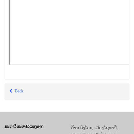
Back
ມະຫາວິທະຍາໄລແຫ່ງຊາດ
ບ້ານ ດົງໂດກ, ເມືອງໄຊທານີ,