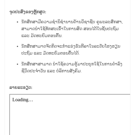
ຈຸດປະສົງຂອງຫຼັກສູດ:
ນັກສຶກສາມີຄວາມຊໍານິຊໍານານດ້ານວິຊາຊີບ
ຄູພະລະສຶກສາ,
ສາມາດນໍາໃຊ້ທັກສະເຂົ້າໃນການສິດ ສອນໄດ້ໃນຊັ້ນປະຖົມ
ແລະ ມັດທະຍົມຕອນຕົ້ນ.
ນັກສຶກສາມາດຈັດກິດຈະກໍາແຂ່ງຂັນກີລາໃນລະດັບໂຮງຮຽນ
ປະຖົມ ແລະ ມັດທະຍົມຕອນຕົ້ນໄດ້.
ນັກສຶກສາສາມາດ ນໍາໃຊ້ຄວາມຮູ້ມາປະຍຸກໃຊ້ໃນການດໍາລົງ
ຊີວິດປະຈໍາວັນ ແລະ ບໍລິການສັງຄົມ.
ລາຍລະອຽດ: