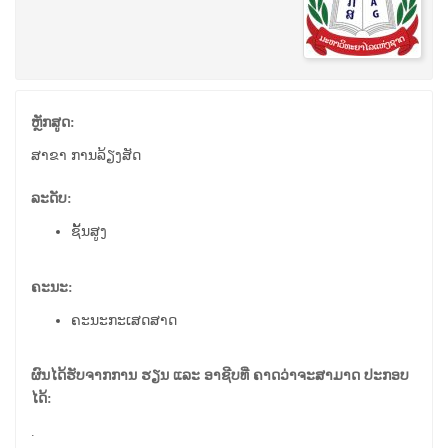
ຫຼັກສູດ:
ສາຂາ ການລ້ຽງສັດ
ລະດັບ:
ຊັ້ນສູງ
ຄະນະ:
ຄະນະກະເສດສາດ
ຜົນໄດ້ຮັບຈາກການ ຮຽນ ແລະ ອາຊີບທີ່ ຄາດວ່າຈະສາມາດ ປະກອບ
ໄດ້:
.