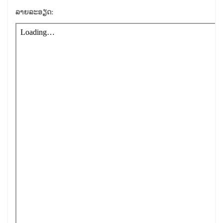
ລາຍລະອຽດ: