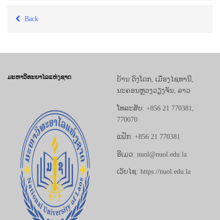
Back
ມະຫາວິທະຍາໄລແຫ່ງຊາດ
ບ້ານ ດົງໂດກ, ເມືອງໄຊທານີ,
ນະຄອນຫຼວງວຽງຈັນ, ລາວ
ໂທລະສັບ: +856 21 770381,
770070
ແຟັກ: +856 21 770381
ອີເມວ: nuol@nuol.edu.la
ເວັບໄຊ: https://nuol.edu.la