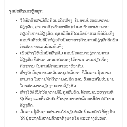
ຈຸດປະສົງຂອງຫຼັກສູດ:
ໃຫ້ນັກສຶກສາມີຫົວຄິດປະດິດສ້າງ ໃນການພັດທະນາການ
ລ້ຽງສັດ, ສາມາດວິໄຈບັນຫາທົ່ວໄປ ແລະບັນຫາສະເພາະ
ກ່ຽວກັບການລ້ຽງສັດ, ຊອກວິທີແກ້ໄຂເພື່ອນຳສະເໜີຕໍ່ຂັ້ນເທິງ
ແລະຈັດຕັ້ງປະຕິບັດກ່ຽວກັບບັນຫາທາງດ້ານການລ້ຽງສັດຕິດພັນ
ກັບສະພາບແວດລ້ອມຕົວຈິງ.
ເພື່ອສ້າງໃຫ້ເປັນນັກສົ່ງເສີມ ແລະພັດທະນາວຽກງານການ
ລ້ຽງສັດ ທີ່ສາມາດຕອບສະໜອງໄດ້ຕາມຄວາມຮຽກຮ້ອງ
ຕ້ອງການ ໃນການພັດທະນາຂອງທ້ອງຖິ່ນ.
ສ້າງນັກວິຊາການລະດັບອະນຸປະລິນຍາ ທີ່ມີຄວາມຮູ້ຄວາມ
ສາມາດ ໃນການຈັດຕັ້ງການຜະລິດ ແລະ ຂຶ້ນແຜນງົບປະມານ
ໂດຍສະເພາະວຽກງານການລ້ຽງສັດ.
ສ້າງໃຫ້ໄດ້ນັກວິຊາການທີ່ມີຄຸນສົມບັດ, ທັດສະນະແຮງງານທີ່
ຖືກຕ້ອງ ແລະຕິດພັນກັບພື້ນຖານການຜະລິດກະສິກຳ ກໍ່ຄືການ
ລ້ຽງສັດ.
ມີຄວາມຮູ້ພື້ນຖານສາມາດໄປຮຽນຕໍ່ເພື່ອຍົກລະດັບໃຫ້ສູງຂຶ້ນ
ໄດ້ ຢູ່ສະຖາບັນການສຶກສາທັງພາຍໃນ ແລະຕ່າງປະເທດ.