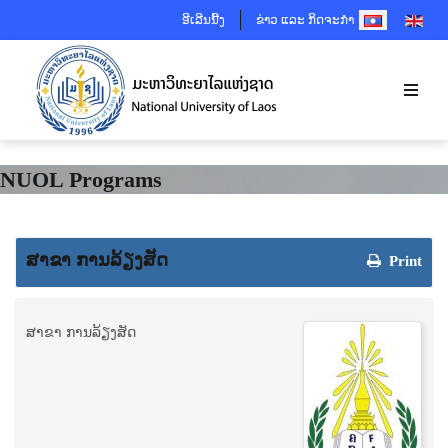
SELECT YOUR 
ອີເລີນນີ້ງ
ຂ່າວ ແລະ ກິດຈະກຳ
NUOL Programs
ສາຂາ ການລ້ຽງສັດ
Print
ສາຂາ ການລ້ຽງສັດ