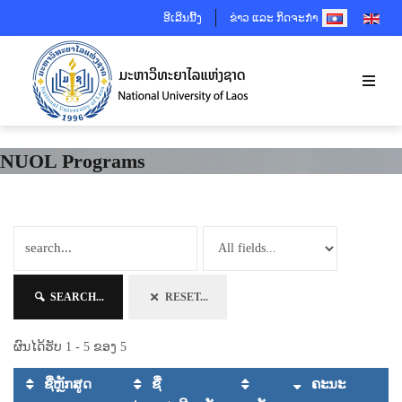
SELECT YOUR 
ອີເລີນນີ້ງ
ຂ່າວ ແລະ ກິດຈະກຳ
NUOL Programs
SEARCH...
RESET...
ຜົນໄດ້ຮັບ 1 - 5 ຂອງ 5
ຊື່ຫຼັກສູດ
ຊື່
ຄະນະ