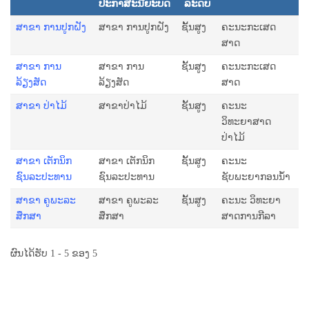
ປະກາສະນີຍະບັດ
ລະດັບ
ສາຂາ ການປູກຝັງ
ສາຂາ ການປູກຝັງ
ຊັ້ນສູງ
ຄະນະກະເສດ
ສາດ
ສາຂາ ການ
ສາຂາ ການ
ຊັ້ນສູງ
ຄະນະກະເສດ
ລ້ຽງສັດ
ລ້ຽງສັດ
ສາດ
ສາຂາ ປ່າໄມ້
ສາຂາປ່າໄມ້
ຊັ້ນສູງ
ຄະນະ
ວິທະຍາສາດ
ປ່າໄມ້
ສາຂາ ເຕັກນິກ
ສາຂາ ເຕັກນິກ
ຊັ້ນສູງ
ຄະນະ
ຊົນລະປະທານ
ຊົນລະປະທານ
ຊັບພະຍາກອນນໍ້າ
ສາຂາ ຄູພະລະ
ສາຂາ ຄູພະລະ
ຊັ້ນສູງ
ຄະນະ ວິທະຍາ
ສຶກສາ
ສຶກສາ
ສາດການກີລາ
ຜົນໄດ້ຮັບ 1 - 5 ຂອງ 5