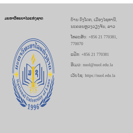
ມະຫາວິທະຍາໄລແຫ່ງຊາດ
ບ້ານ ດົງໂດກ, ເມືອງໄຊທານີ,
ນະຄອນຫຼວງວຽງຈັນ, ລາວ
ໂທລະສັບ: +856 21 770381,
770070
ແຟັກ: +856 21 770381
ອີເມວ: nuol@nuol.edu.la
ເວັບໄຊ: https://nuol.edu.la