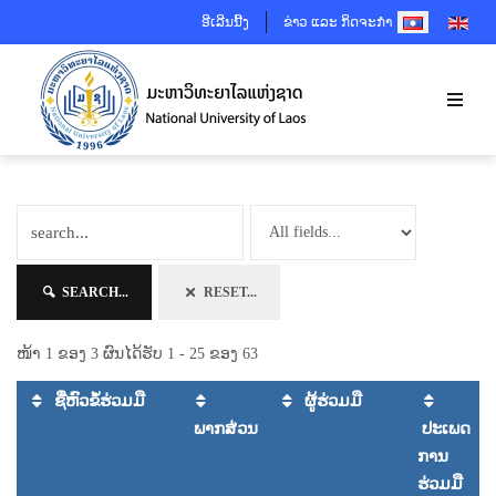
SELECT YOUR 
ອີເລີນນີ້ງ
ຂ່າວ ແລະ ກິດຈະກຳ
SEARCH...
RESET...
ໜ້າ 1 ຂອງ 3 ຜົນໄດ້ຮັບ 1 - 25 ຂອງ 63
ຊື່ຫົວຂໍ້ຮ່ວມມື
ຜູ້ຮ່ວມມື
ພາກສ່ວນ
ປະເພດ
ການ
ຮ່ວມມື