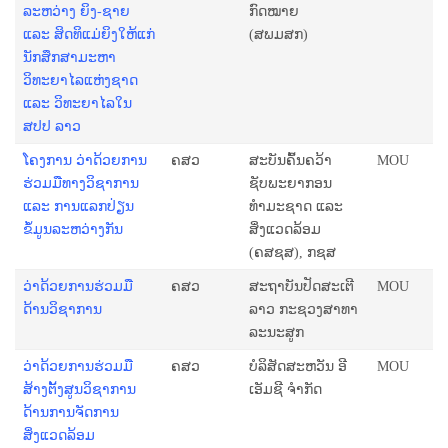
ລະຫວ່າງ ຍິງ-ຊາຍ
ກົດໝາຍ
ແລະ ສິດທິແມ່ຍິງໃຫ້ແກ່
(ສພມສກ)
ນັກສຶກສາມະຫາ
ວິທະຍາໄລແຫ່ງຊາດ
ແລະ ວິທະຍາໄລໃນ
ສປປ ລາວ
ໂຄງການ ວ່າດ້ວຍການ
ຄສວ
ສະບັນຄົ້ນຄວ້າ
MOU
ຮ່ວມມືທາງວິຊາການ
ຊັບພະຍາກອນ
ແລະ ການແລກປ່ຽນ
ທຳມະຊາດ ແລະ
ຂໍ້ມູນລະຫວ່າງກັນ
ສິ່ງແວດລ້ອມ
(ຄສຊສ), ກຊສ
ວ່າດ້ວຍການຮ່ວມມື
ຄສວ
ສະຖາບັນປັດສະເຕີ
MOU
ດ້ານວິຊາການ
ລາວ ກະຊວງສາທາ
ລະນະສູກ
ວ່າດ້ວຍການຮ່ວມມື
ຄສວ
ບໍລິສັດສະຫວັນ ອີ
MOU
ສ້າງຕັ້ງສູນວິຊາການ
ເອັມຊີ ຈໍາກັດ
ດ້ານການຈັດການ
ສິ່ງແວດລ້ອມ