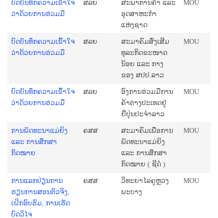
ບົດບັນທຶກຄວາມເຂົ້າໃຈ
ສລຍ
ສະພາການຄ້າ ແລະ
MOU
ວ່າດ້ວຍການຮ່ວມມື
ອຸດສາຫະກຳ
ແຫ່ງຊາດ
ບົດບັນທຶກຄວາມເຂົ້າໃຈ
ສລຍ
ສະມາຄົມສົ່ງເສີມ
MOU
ວ່າດ້ວຍການຮ່ວມມື
ທຸລະກິດຂະໜາດ
ນ້ອຍ ແລະ ກາງ
ຂອງ ສປປ.ລາວ
ບົດບັນທຶກຄວາມເຂົ້າໃຈ
ສລຍ
ອົງການຮ່ວມມືການ
MOU
ວ່າດ້ວຍການຮ່ວມມື
ຄ້າຕ່າງປະເທດຢູ່
ຍີ່ປຸ່ນປະຈໍາລາວ
ການພັດທະນາແມ່ຍິງ
ຄສສ
ສະມາຄົມເພື່ອການ
MOU
ແລະ ການສຶກສາ
ພັດທະນາແມ່ຍິງ
ກົດໝາຍ
ແລະ ການສຶກສາ
ກົດໝາຍ ( ຊີດໍ )
ການແລກປ່ຽນການ
ຄສສ
ວິທະຍາໄລຄູຫຼວງ
MOU
ຮຽນການສອນຕົວຈິງ,
ພະບາງ
ເຝິກອົບຮົມ, ການເຮັດ
ບົດວິໄຈ