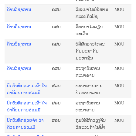
ດ້ານວິຊາການ
ຄສບ
ວິທະຍາໄລບໍລິຫານ
MOU
ທະລະກິດບິຊ
ດ້ານວິຊາການ
ຄສບ
ວິທະຍາໄລພຽນ
MOU
ຈະເລີນ
ດ້ານວິຊາການ
ຄສບ
ບໍລິສັດລາວໂທລະ
MOU
ຄົມມະນາຄົມ
ມະຫາຊົນ
ດ້ານວິຊາການ
ຄສບ
ສະຖາບັນການ
MOU
ທະນາຄານ
ບົດບັນທຶກຄວາມເຂົ້າໃຈ
ສລຍ
ທະນາຄານການ
MOU
ວ່າດ້ວຍການຮ່ວມມື
ພັດທະນາລາວ
ບົດບັນທຶກຄວາມເຂົ້າໃຈ
ສລຍ
ສະຖາບັນການ
MOU
ວ່າດ້ວຍການຮ່ວມມື
ທະນາຄານ
ບົດບັນທຶກຊ່ວຍຈໍາ ວ່າ
ສລຍ
ກຸ່ມບໍລິສັດວຽງຈັນ
MOU
ດ້ວຍການຮ່ວມມື
ວິສະວະກຳໄຟຟ້າ