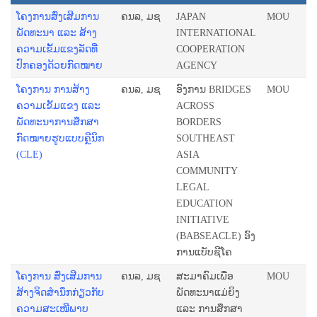
ໂຄງການສົ່ງເສີມການ
ຄນລ, ມຊ
JAPAN
MOU
ພັດທະນາ ແລະ ສ້າງ
INTERNATIONAL
ຄວາມເຂັ້ມແຂງລັດທີ່
COOPERATION
ປົກຄອງດ້ວຍກົດໝາຍ
AGENCY
ໂຄງການ ການສ້າງ
ຄນລ, ມຊ
ອົງການ BRIDGES
MOU
ຄວາມເຂັ້ມແຂງ ແລະ
ACROSS
ພັດທະນາການສຶກສາ
BORDERS
ກົດໝາຍຮູບແບບຄຼີນິກ
SOUTHEAST
(CLE)
ASIA
COMMUNITY
LEGAL
EDUCATION
INITIATIVE
(BABSEACLE) ອົງ
ການແບັບຊີໂຄ
ໂຄງການ ສົ່ງເສີມການ
ຄນລ, ມຊ
ສະມາຄົມເພື່ອ
MOU
ສ້າງຈິດສໍານຶກກ່ຽວກັບ
ພັດທະນາແມ່ຍິງ
ຄວາມສະເໜີພາບ
ແລະ ການສຶກສາ