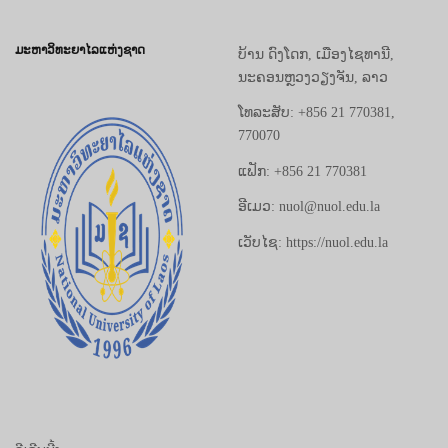
ມະຫາວິທະຍາໄລແຫ່ງຊາດ
ບ້ານ ດົງໂດກ, ເມືອງໄຊທານີ,
ນະຄອນຫຼວງວຽງຈັນ, ລາວ
ໂທລະສັບ: +856 21 770381,
770070
ແຟັກ: +856 21 770381
ອີເມວ: nuol@nuol.edu.la
ເວັບໄຊ: https://nuol.edu.la