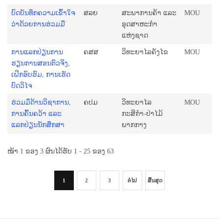
ບົດບັນທຶກຄວາມເຂົ້າໃຈ
ສລຍ
ສະພາການຄ້າ ແລະ
MOU
ວ່າດ້ວຍການຮ່ວມມື
ອຸດສາຫະກຳ
ແຫ່ງຊາດ
ການແລກປ່ຽນການ
ຄສສ
ວິທະຍາໄລຄັງໄຂ
MOU
ຮຽນການສອນຕົວຈິງ,
ເຝິກອົບຮົມ, ການເຮັດ
ບົດວິໄຈ
ຮ່ວມມຶດ້ານວິຊາການ,
ຄປມ
ວິທະຍາໄລ
MOU
ການຄົ້ນຄວ້າ ແລະ
ກະສິກຳ-ປ່າໄມ້
ແລກປ່ຽນນັກສຶກສາ
ພາກກາງ
ໜ້າ 1 ຂອງ 3 ຜົນໄດ້ຮັບ 1 - 25 ຂອງ 63
1
2
3
ຕໍ່ໄປ
ສິ້ນສຸດ