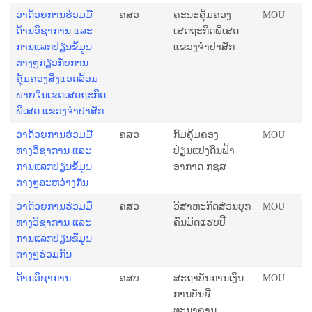
ວ່າດ້ວຍການຮ່ວມມື
ຄສວ
ຄະນະຄຸ້ມຄອງ
MOU
ດ້ານວິຊາການ ແລະ
ເສດຖະກິດພິເສດ
ການແລກປ່ຽນຂໍ້ມູນ
ແຂວງຈຳປາສັກ
ຕ່າງໆກ່ຽວກັບການ
ຄຸ້ມຄອງສິ່ງແວດລ້ອມ
ພາຍໃນເຂດເສດຖະກິດ
ພິເສດ ແຂວງຈຳປາສັກ
ວ່າດ້ວຍການຮ່ວມມື
ຄສວ
ກົມຄຸ້ມຄອງ
MOU
ທາງວິຊາການ ແລະ
ປ່ຽນແປງດິນຟ້າ
ການແລກປ່ຽນຂໍ້ມູນ
ອາກາດ ກຊສ
ຕ່າງໆລະຫວ່າງກັນ
ວ່າດ້ວຍການຮ່ວມມື
ຄສວ
ວິສາຫະກິດສ່ວນບຸກ
MOU
ທາງວິຊາການ ແລະ
ຄົນມິດແຮບປີ
ການແລກປ່ຽນຂໍ້ມູນ
ຕ່າງໆຮ່ວມກັນ
ດ້ານວິຊາການ
ຄສບ
ສະຖາບັນການເງິນ-
MOU
ການບັນຊີ
ທະນາຄານ