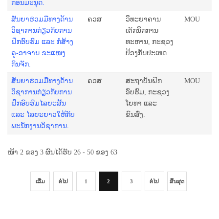
ກອນມະນຸດ.
ສັນຍາຮ່ວມມືທາງດ້ານ
ຄວສ
ວິທະຍາຄານ
MOU
ວິຊາການກ່ຽວກັບການ
ເຕັກນິກການ
ຝຶກອົບຮົມ ແລະ ກໍ່ສ້າງ
ທະຫານ, ກະຊວງ
ຄູ-ອາຈານ ຂະແໜງ
ປ້ອງກັນປະເທດ.
ກົນຈັກ.
ສັນຍາຮ່ວມມືທາງດ້ານ
ຄວສ
ສະຖາບັນຝຶກ
MOU
ວິຊາການກ່ຽວກັບການ
ອົບຮົມ, ກະຊວງ
ຝຶກອົບຮົມໄລຍະສັ້ນ
ໂຍທາ ແລະ
ແລະ ໄລຍະຍາວໃຫ້ກັບ
ຂົນສົ່ງ.
ພະນັກງານວິຊາການ.
ໜ້າ 2 ຂອງ 3 ຜົນໄດ້ຮັບ 26 - 50 ຂອງ 63
ເລີ່ມ
ຕໍ່ໄປ
1
2
3
ຕໍ່ໄປ
ສິ້ນສຸດ