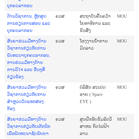
ບຸກຄະລາກອນ
ດ້ານວິຊາການ, ຫຼັກສູດ
ຄວສ
ສະຖາບັນຄົ້ນຄວ້າ
MOU
ການຮຽນການສອນ ແລະ
ໂຍທາທິການ ແລະ
ບຸກຄະລາກອນ
ຂົນສົ່ງ
ສັນຍາຮ່ວມມືທາງດ້ານ
ຄວສ
ໂຮງງານນໍ້າຕານ
MOU
ວິຊາການກ່ຽວກັບການ
ມິດລາວ
ພັດທະນາບຸກຄະລາກອນ,
ການຮ່ວມມືທາງດ້ານ
ການວິໄຈ ແລະ ອື່ນໆທີ່
ກ່ຽວຂ້ອງ.
ສັນຍາຮ່ວມມືທາງດ້ານ
ຄວສ
ບໍລິສັດ ສະເປດ
MOU
ວິຊາການກ່ຽວກັບການ
ອາຍ ( Space
ສຳຫຼວດວັດແທກສ່ອງ
EYE )
ກ້ອງ.
ສັນຍາຮ່ວມມືທາງດ້ານ
ຄວສ
ສູນຝຶກອົບຮົມລັດວິ
MOU
ວິຊາການກ່ຽວກັບເຕັກນິກ
ສາຫະ ກິດໄຟຟ້າ
ເພື່ອພັດທະນາຊັບພັບຍາ
ລາວ.