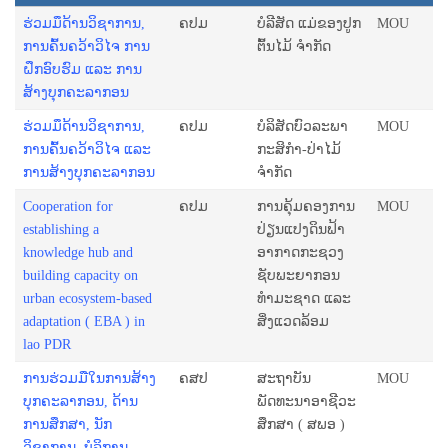
ຮ່ວມມຶດ້ານວິຊາການ,
ຄປມ
ບໍລີສັດ ແມ່ຂອງປູກ
MOU
ການຄົ້ນຄວ້າວິໄຈ ການ
ຕົ້ນໄມ້ ຈໍາກັດ
ຝຶກອົບຮົມ ແລະ ການ
ສ້າງບຸກຄະລາກອນ
ຮ່ວມມຶດ້ານວິຊາການ,
ຄປມ
ບໍລິສັດບົວລະພາ
MOU
ການຄົ້ນຄວ້າວິໄຈ ແລະ
ກະສິກຳ-ປ່າໄມ້
ການສ້າງບຸກຄະລາກອນ
ຈໍາກັດ
Cooperation for
ຄປມ
ການຄຸ້ມຄອງການ
MOU
establishing a
ປ່ຽນແປງດິນຟ້າ
knowledge hub and
ອາກາດກະຊວງ
building capacity on
ຊັບພະຍາກອນ
urban ecosystem-based
ທຳມະຊາດ ແລະ
adaptation ( EBA ) in
ສິ່ງແວດລ້ອມ
lao PDR
ການຮ່ວມມືໃນການສ້າງ
ຄສປ
ສະຖາບັນ
MOU
ບຸກຄະລາກອນ, ດ້ານ
ພັດທະນາອາຊີວະ
ການສຶກສາ, ນັກ
ສຶກສາ ( ສພອ )
ວິຊາການ, ບໍລິການ