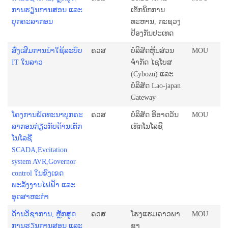
ການຮຽນການສອນ ແລະ
ເຕັກນິກການ
ບຸກຄະລາກອນ
ທະຫານ, ກະຊວງ
ປ້ອງກັນປະເທດ
ສົ່ງເສີມການນຳໃຊ້ລະບົບ
ຄວສ
ບໍລິສັດຫຸ້ນສ່ວນ
MOU
IT ໃນລາວ
ຈຳກັດ ໄຊໂບສ
(Cybozu) ແລະ
ບໍລິສັດ Lao-japan
Gateway
ໂຄງການພັດທະນາບຸກຄະ
ຄວສ
ບໍລິສັດ ອີອາດວັນ
MOU
ລາກອນກ່ຽວກັບດ້ານເຕັກ
ເທັກໂນໂລຊີ
ໂນໂລຊີ
SCADA,Evcitation
system AVR,Governor
control ໃນຂົງເຂດ
ພະລັງງານໄຟຟ້າ ແລະ
ອຸດສາຫະກຳ
ດ້ານວິຊາການ, ຫຼັກສູດ
ຄວສ
ໂຮງແຮມຄາວພາ
MOU
ການຮຽນການສອນ ແລະ
ຊາ