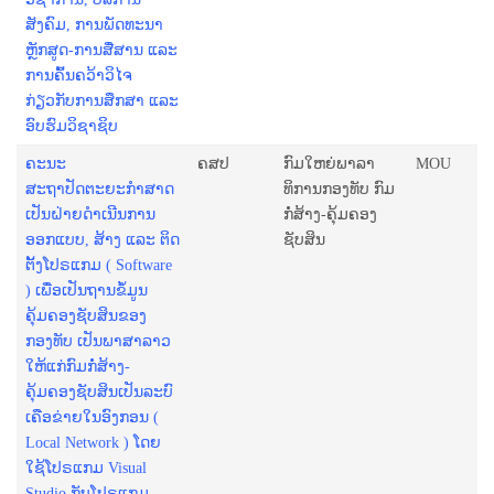
ສັງຄົມ, ການພັດທະນາ
ຫຼັກສູດ-ການສື່ສານ ແລະ
ການຄົ້ນຄວ້າວິໄຈ
ກ່ຽວກັບການສຶກສາ ແລະ
ອົບຮົມວິຊາຊິບ
ຄະນະ
ຄສປ
ກົມໃຫຍ່ພາລາ
MOU
ສະຖາປັດຕະຍະກຳສາດ
ທິການກອງທັບ ກົມ
ເປັນຝ່າຍດຳເນີນການ
ກໍ່ສ້າງ-ຄຸ້ມຄອງ
ອອກແບບ, ສ້າງ ແລະ ຕິດ
ຊັບສິນ
ຕັ້ງໂປຣແກມ ( Software
) ເພື່ອເປັນຖານຂໍ້ມູນ
ຄຸ້ມຄອງຊັບສິນຂອງ
ກອງທັບ ເປັນພາສາລາວ
ໃຫ້ແກ່ກົມກໍ່ສ້າງ-
ຄຸ້ມຄອງຊັບສິນເປັນລະບົ
ເຄືອຂ່າຍໃນອົງກອນ (
Local Network ) ໂດຍ
ໃຊ້ໂປຣແກມ Visual
Studio ກັບໂປຣແກມ