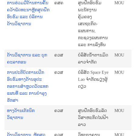
ການຮ່ວມມືດ້ານການຄົ້ນ
ຄສຄ
ສູນຝຶກອົບຮົມ
MOU
ຄວ້າພັດທະນາຫຼັກສູດຝຶກ
ພະນັກງານ
ອົບຮົມ ແລະ ບໍລິການ
ຄຸ້ມຄອງ
ດ້ານວິຊາການ
ເສດຖະກິດ-
ແຜນການ,
ກະຊວງແຜນການ
ແລະ ການລົງທຶນ
ດ້ານວິຊາການ ແລະ ບຸກ
ຄວສ
ບໍລິສັດນໍ້າຕານມິດ
MOU
ຄະລາກອນ
ລາວຈຳກັດ
ການປະຕິບັດການເຝິກ
ຄວສ
ບໍລິສັດ Space Eye
MOU
ອົບຮົມທາງດ້ານອຸປະ
Lao ຈຳກັດພຽງຜູ້
ກອການສຳຫຼວດວັດແທກ
ດຽວ
ແຜນທີ່ ແລະ ການບໍາລຸງ
ຮັກສາ
ທາງດ້ານເຕັກນິກ
ຄວສ
ສູນຝຶກອົບຮົມລັດ
MOU
ວິຊາການ
ວິສາຫະກິດໄຟຟ້າ
ລາວ
ດ້ານວິຊາການ, ຫຼັກສູດ
ຄວສ
ວິທະຍາຄານ
MOU