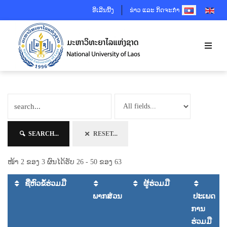
SELECT YOUR 
ອີເລີນນີ້ງ
ຂ່າວ ແລະ ກິດຈະກຳ
SEARCH...
RESET...
ໜ້າ 2 ຂອງ 3 ຜົນໄດ້ຮັບ 26 - 50 ຂອງ 63
ຊື່ຫົວຂໍ້ຮ່ວມມື
ຜູ້ຮ່ວມມື
ພາກສ່ວນ
ປະເພດ
ການ
ຮ່ວມມື