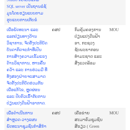
SQL server ເປັນຖານຂໍຊ້
ມູນໂດຍຮຽນແບບຕາມ
ຮູບແບບການເກັບຂໍ
ເພື່ອພັດທະນາ ແລະ
ຄສປ
ກົມຄຸ້ມຄອງການ
MOU
ແລກປ່ຽນທາງດ້ານ
ປ່ຽນແປງດິນຟ້າ
ວິຊາການ, ຈັດຕັ້ງປະຕິບັດ
ອາ, ກະຊວງ
ບັນດາກິດຈະກຳທີ່ເປັນ
ຊັບພະຍາກອນ
ການສ້າງຄວາມເຂັ້ມແຂງ
ທຳມະຊາດ ແລະ
ດ້ານວິຊາການ, ຫານຄົ້ນ
ສິ່ງແວດລ້ອມ
ຄວ້າ ແລະ ການຮ່ວມມື ທີ່
ທັງສອງຝ່າຍຈະສາມາດ
ຈັດຕັ້ງປະຕິບັດຮ່ວມກັນ
ເພື່ອແກ້ໄຂ, ຫຼຸດຜ່ອນ
ແລະ ປັບຕົວເຂົ້າກັບການ
ປ່ຽນແປງດິນຟ້າອາກາດ.
ເພື່ອດຳເນີນການ
ຄສປ
ເຄືອຂ່າຍ
MOU
ສຳຫຼວດ-ວາງແຜນ
ສະມາຄົມຊຸມຊົນ
ພັດທະນາຊຸມຊົນກຳສິກຳ
ສີຂຽວ ( Green