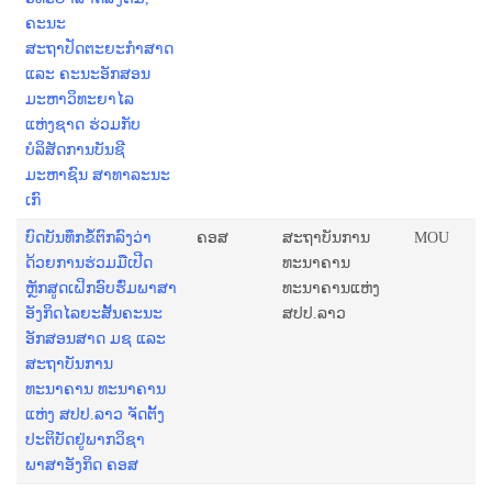
ຄະນະ
ສະຖາປັດຕະຍະກຳສາດ
ແລະ ຄະນະອັກສອນ
ມະຫາວິທະຍາໄລ
ແຫ່ງຊາດ ຮ່ວມກັບ
ບໍລິສັດການບັນຊີ
ມະຫາຊົນ ສາທາລະນະ
ເກົ
ບົດບັນທຶກຂໍ້ຕົກລົງວ່າ
ຄອສ
ສະຖາບັນການ
MOU
ດ້ວຍການຮ່ວມມືເປີດ
ທະນາຄານ
ຫຼັກສູດເຝິກອົບຮົ່ມພາສາ
ທະນາຄານແຫ່ງ
ອັງກິດໄລຍະສັ້ນຄະນະ
ສປປ.ລາວ
ອັກສອນສາດ ມຊ ແລະ
ສະຖາບັນການ
ທະນາຄານ ທະນາຄານ
ແຫ່ງ ສປປ.ລາວ ຈັດຕັ້ງ
ປະຕິບັດຢູ່ພາກວິຊາ
ພາສາອັງກິດ ຄອສ