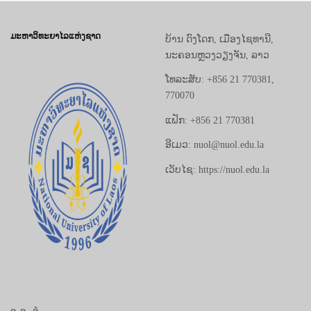
ມະຫາວິທະຍາໄລແຫ່ງຊາດ
ບ້ານ ດົງໂດກ, ເມືອງໄຊທານີ,
ນະຄອນຫຼວງວຽງຈັນ, ລາວ
ໂທລະສັບ: +856 21 770381,
770070
ແຟັກ: +856 21 770381
ອີເມວ: nuol@nuol.edu.la
ເວັບໄຊ: https://nuol.edu.la