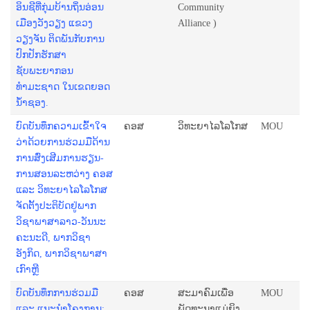
ອິນຊີທີ່ກຸ່ມບ້ານຖິ່ນອ່ອນ
Community
ເມືອງວັງວຽງ ແຂວງ
Alliance )
ວຽງຈັນ ຕິດພັນກັບການ
ປົກປັກຮັກສາ
ຊັບພະຍາກອນ
ທຳມະຊາດ ໃນເຂດຍອດ
ນໍ້າຊອງ.
ບົດບັນທຶກຄວາມເຂົ້າໃຈ
ຄອສ
ວິທະຍາໄລໂລໂກສ
MOU
ວ່າດ້ວຍການຮ່ວມມືດ້ານ
ການສົ່ງເສີມການຮຽນ-
ການສອນລະຫວ່າງ ຄອສ
ແລະ ວິທະຍາໄລໂລໂກສ
ຈັດຕັ້ງປະຕິບັດຢູ່ພາກ
ວິຊາພາສາລາວ-ວັນນະ
ຄະນະດີ, ພາກວິຊາ
ອັງກິດ, ພາກວິຊາພາສາ
ເກົາຫຼີ
ບົດບັນທຶກການຮ່ວມມື
ຄອສ
ສະມາຄົມເພື່ອ
MOU
ແລະ ແນະນຳໂຄງການ:
ພັດທະນາແມ່ຍິງ