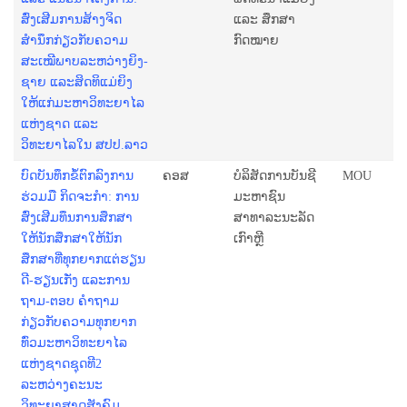
ສົ່ງເສີມການສ້າງຈິດ
ແລະ ສຶກສາ
ສຳນຶກກ່ຽວກັບຄວາມ
ກົດໝາຍ
ສະເໝີພາບລະຫວ່າງຍິງ-
ຊາຍ ແລະສິດທິແມ່ຍິງ
ໃຫ້ແກ່ມະຫາວິທະຍາໄລ
ແຫ່ງຊາດ ແລະ
ວິທະຍາໄລໃນ ສປປ.ລາວ
ບົດບັນທຶກຂໍ້ຕົກລົງການ
ຄອສ
ບໍລິສັດການບັນຊີ
MOU
ຮ່ວມມື ກິດຈະກຳ: ການ
ມະຫາຊົນ
ສົ່ງເສີມທຶນການສຶກສາ
ສາທາລະນະລັດ
ໃຫ້ນັກສຶກສາໃຫ້ນັກ
ເກົາຫຼີ
ສຶກສາທີ່ທຸກຍາກແຕ່ຮຽນ
ດີ-ຮຽນເກັ່ງ ແລະການ
ຖາມ-ຕອບ ຄໍາຖາມ
ກ່ຽວກັບຄວາມທຸກຍາກ
ທົ່ວມະຫາວິທະຍາໄລ
ແຫ່ງຊາດຊຸດທີ2
ລະຫວ່າງຄະນະ
ວິທະຍາສາດສັງຄົມ,