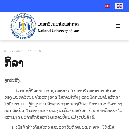
SELECT YOUR 
06 JUNE 2022
HITS: 19136
ກິລາ
ຈຸດປະສົງ:
ໂດຍປະຕິບັດຕາມແຜນຍຸດທະສາດ ໃນການພັດທະນາການສຶກສາ
ຂອງ ມະຫາວິທະຍາໄລແຫ່ງຊາດ ໃນການກໍ່ສ້າງ ແລະພັດທະນານັກສຶກສາ
ໃຫ້ໄປຕາມ 05 ຫຼັກມູນການສຶກສາຂອງກະຊວງສຶກສາທິການ ແລະກີລາວາງ
ອອກ ສະນັ້ນ, ໃນການຈັດການແຂ່ງຂັນກິລານັກສຶກສາ ທົ່ວມະຫາວິທະຍາໄລ
ແຫ່ງຊາດ ປະຈຳສົກສຶກສາໃນແຕ່ລະປີແມ່ນມີຈຸດປະສົງຄື:
ເພື່ອຈັດຕັ້ງເຄື່ອນໄຫວ ແລະແຂ່ງຂັນກິລາປະເພດຕ່າງໆ ໃຫ້ເປັນ