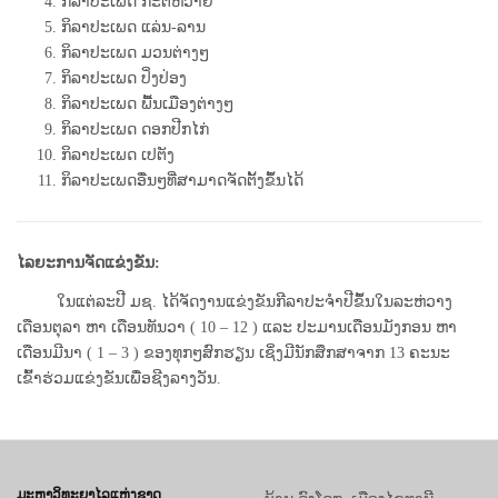
ກິລາປະເພດ ກະຕໍ້ຫວາຍ
ກິລາປະເພດ ແລ່ນ-ລານ
ກິລາປະເພດ ມວນຕ່າງໆ
ກິລາປະເພດ ປິ່ງປ່ອງ
ກິລາປະເພດ ພື້ນເມືອງຕ່າງໆ
ກິລາປະເພດ ດອກປີກໄກ່
ກິລາປະເພດ ເປຕັງ
ກິລາປະເພດອື່ນໆທີ່ສາມາດຈັດຕັ້ງຂຶ້ນໄດ້
ໄລຍະການຈັດແຂ່ງຂັນ:
ໃນແຕ່ລະປີ ມຊ. ໄດ້ຈັດງານແຂ່ງຂັນກີລາປະຈຳປີຂຶ້ນໃນລະຫ່ວາງ
ເດືອນຕຸລາ ຫາ ເດືອນທັນວາ ( 10 – 12 ) ແລະ ປະມານ
ເດືອນມັງກອນ ຫາ
ເດືອນມີນາ ( 1 – 3 ) ຂອງທຸກໆສົກຮຽນ ເຊິ່ງມີນັກສຶກສາຈາກ 13 ຄະນະ
ເຂົ້າຮ່ວມແຂ່ງຂັນເພື່ອຊີງລາງວັນ.
ມະຫາວິທະຍາໄລແຫ່ງຊາດ