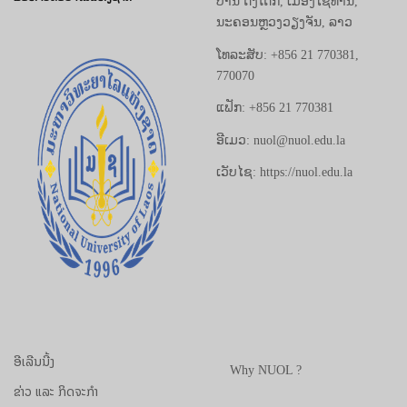
ບ້ານ ດົງໂດກ, ເມືອງໄຊທານີ,
ນະຄອນຫຼວງວຽງຈັນ, ລາວ
ໂທລະສັບ: +856 21 770381,
770070
ແຟັກ: +856 21 770381
ອີເມວ: nuol@nuol.edu.la
ເວັບໄຊ: https://nuol.edu.la
ອີເລີນນີ້ງ
Why NUOL ?
ຂ່າວ ແລະ ກິດຈະກຳ