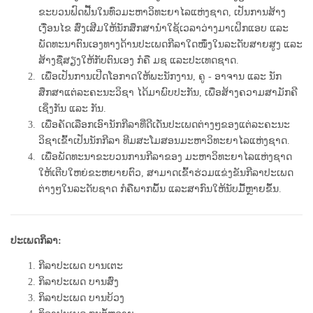
ຂະບວນຟົດຟື້ນໃນທົ່ວມະຫາວິທະຍາໄລແຫ່ງຊາດ,
ເປັນການສ້າງ
ເງື່ອນໄຂ ສົ່ງເສີມໃຫ້ນັກສຶກສານໍາໃຊ້ເວລາວ່າງມາເຝິກແອບ ແລະ
ພັດທະນາຕົນເອງທາງດ້ານປະເພດກີລາໃດໜຶ່ງໃນລະດັບສາຍສູງ ແລະ
ສ້າງຊື່ສຽງໃຫ້ກັບຕົນເອງ ກໍຄື ມຊ ແລະປະເທດຊາດ.
ເພື່ອເປັນການເປີດໂອກາດໃຫ້ພະນັກງານ, ຄູ - ອາຈານ ແລະ ນັກ
ສຶກສາແຕ່ລະຄະນະວິຊາ ໄດ້ມາພົບປະກັນ, ເພື່ອ
ສ້າງຄວາມສາມັກຄີ
ເຊິ່ງກັນ ແລະ ກັນ.
ເພື່ອຄັດເລືອກເອົານັກກີລາທີ່ດີເດັ່ນປະເພດຕ່າງໆຂອງແຕ່ລະຄະນະ
ວິຊາເຂົ້າເປັນນັກກີລາ ທີມສະໂມສອນມະຫາວິທະຍາໄລ
ແຫ່ງຊາດ.
ເພື່ອພັດທະນາຂະບວນການກີລາຂອງ ມະຫາວິທະຍາໄລແຫ່ງຊາດ
ໃຫ້ເຕີບໃຫຍ່ຂະຫຍາຍຕົວ, ສາມາດເຂົ້າຮ່ວມ
ແຂ່ງຂັນກີລາປະເພດ
ຕ່າງໆໃນລະດັບຊາດ ກໍຄືພາກພຶ້ນ ແລະສາກົນໃຫ້ນັບມື້ຫຼາຍຂຶ້ນ.
ປະເພດກິລາ:
ກີລາປະເພດ ບານເຕະ
ກິລາປະເພດ ບານສົ່ງ
ກິລາປະເພດ ບານບ້ວງ