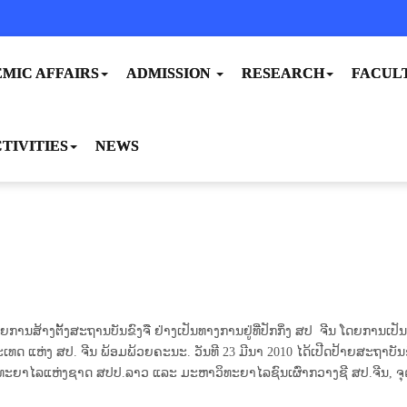
MIC AFFAIRS
ADMISSION
RESEARCH
FACUL
TIVITIES
NEWS
​ດ້ວຍ​ການ​ສ້າງ​ຕັ້ງ​ສະຖານ​ບັນ​ຂົງຈື ​ຢ່າງ​ເປັນ​ທາງ​ການຢູ່​ທີ່​ປັກ​ກິ່ງ ສປ ຈ
ແຫ່ງ ສປ. ຈີນ ພ້ອມພ້ວຍຄະນະ. ວັນທີ 23 ມີນາ 2010 ໄດ້ເປີດປ້າຍສະຖາບັນຂົງ
າງມະຫາວິທະຍາໄລແຫ່ງຊາດ ສປປ.ລາວ ແລະ ມະຫາວິທະຍາໄລຊົນເຜົ່າກວາງຊີ ສປ.ຈີນ, ​
​