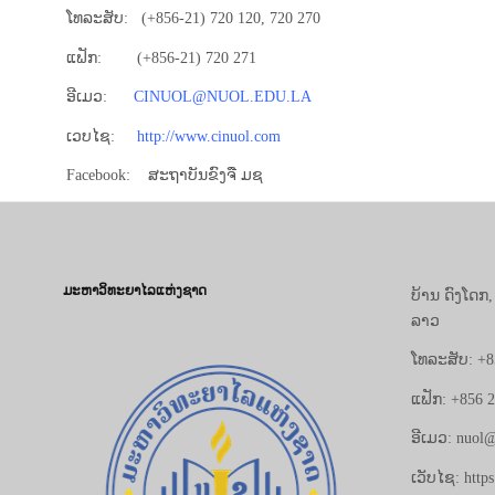
ໂທລະສັບ: (+856-21) 720 120​, 720 270
ແຟັກ: (+856-21) 720 271
ອີເມວ:
CINUOL@NUOL.EDU.LA
ເວບໄຊ:
http://www.cinuol.com
Facebook: ສະຖາບັນຂົງຈື ມຊ
ມະຫາວິທະຍາໄລແຫ່ງຊາດ
ບ້ານ ດົງໂດກ
ລາວ
ໂທລະສັບ: +8
ແຟັກ: +856 
ອີເມວ: nuol@
ເວັບໄຊ: https