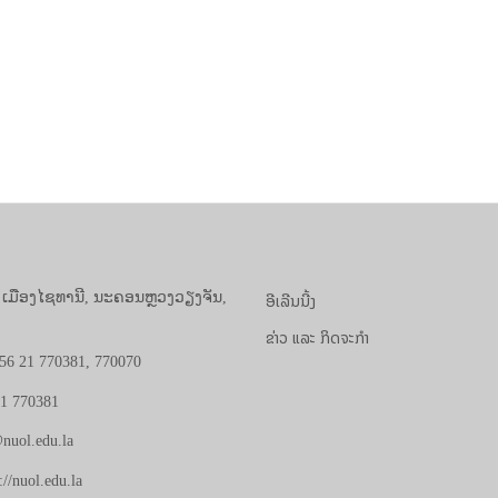
ອີເລີນນີ້ງ
, ເມືອງໄຊທານີ, ນະຄອນຫຼວງວຽງຈັນ,
ຂ່າວ ແລະ ກິດຈະກຳ
56 21 770381, 770070
21 770381
nuol.edu.la
://nuol.edu.la