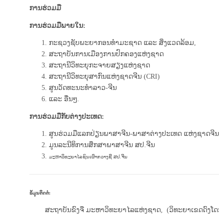
ການຮ່ວມມື
ການຮ່ວມມືພາຍໃນ:
ກະຊວງຊັບພະຍາກອນທໍາມະຊາດ ແລະ ສິ່ງແວດລ້ອມ,
ສະຖາບັນການເມືອງການປົກຄອງແຫ່ງຊາດ
ສະຖານີວິທະຍຸກະຈາຍສຽງແຫ່ງຊາດ
ສະຖານີວິທະຍຸສາກົນແຫ່ງຊາດຈີນ (CRI)
ສູນວັດທະນະທໍາລາວ-ຈີນ
ແລະ ອື່ນໆ.
ການຮ່ວມມືກັບຕ່າງປະເທດ:
ສູນຮ່ວມມືແລກປ່ຽນພາສາຈີນ-ພາສາຕ່າງປະເທດ ແຫ່ງຊາດຈີນ
ມູນລະນີທິການສຶກສາພາສາຈີນ ສປ.ຈີນ
ມະຫາວິທະຍາໄລຊົນເຜົ່າກວາງຊີ ສປ.ຈີນ
ຂໍ້ມູນຕິດຕໍ່:
ສະຖາບັນຂົງຈື ມະຫາວິທະຍາໄລແຫ່ງຊາດ, ​ (ວິທະຍາເຂດດົງໂດກ),