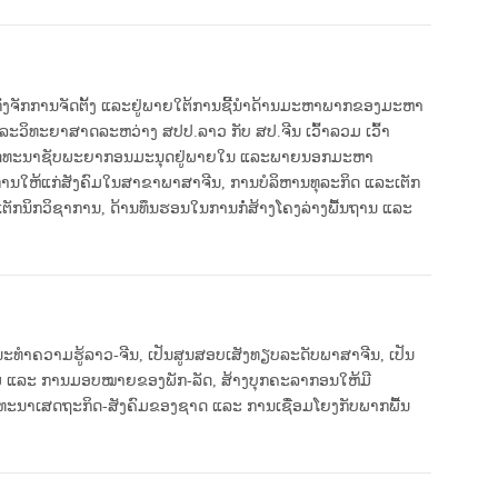
ນກົງຈັກການຈັດຕັ້ງ ແລະຢູ່ພາຍໃຕ້ການຊີ້ນໍາດ້ານມະຫາ​ພາກຂອງມະຫາ
ິທະຍາສາດລະຫວ່າງ ສປປ​.ລາວ ​​​​ກັບ ສປ.ຈີນ ເວົ້າລວມ ເວົ້າ
ພື່ອພັດທະນາຊັບພະຍາກອນມະນຸດຢູ່ພາຍໃນ ແລະພາຍນອກມະຫາ
ິຊາການໃຫ້ແກ່ສັງຄົມໃນສາຂາພາສາຈີນ, ການບໍລິຫານທຸລະກິດ ແລະເຕັກ
ຕັກນິກວິຊາການ, ດ້ານ​ທຶນຮອນໃນການກໍ່ສ້າງໂຄງລ່າງພື້ນຖານ ແລະ
ະ​ທໍາຄວາມຮູ້​ລາວ-ຈີນ, ເປັນສູນສອບເສັງທຽບລະດັບພາສາຈີນ, ເປັນ
ມ ແລະ ການມອບໝາຍຂອງພັກ-ລັດ, ສ້າງບຸກຄະລາກອນໃຫ້ມີ
ທະນາເສດຖະກິດ-ສັງຄົມຂອງຊາດ ແລະ ການເຊື່ອມໂຍງກັບພາກພື້ນ