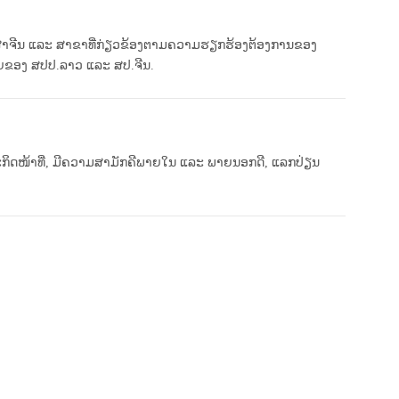
ຈີນ ແລະ ສາຂາທີ່ກ່ຽວຂ້ອງຕາມຄວາມຮຽກຮ້ອງຕ້ອງການຂອງ
າຍຂອງ ສປປ.ລາວ ແລະ ສປ.ຈີນ.
ະກິດໜ້າທີ່, ມີຄວາມສາມັກຄີພາຍໃນ ແລະ ພາຍນອກດີ, ແລກປ່ຽນ