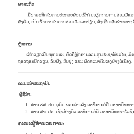
ພາລະກິດ
ມີພາລະກິດໃນການປະກອບສ່ວນເຂົ້າໃນວຽກງານການຮ່ວມມືແລກປ່ຽ
ສັງຄົມ, ເປັນເຈົ້າການໃນການຮ່ວມມື-ແລກປ່ຽນ, ສົ່ງເສີມເຄືອຂ່າ
ຫຼັກການ
ເຮັດວຽກເປັນໝູ່ຄະນະ, ຍຶດຖືຫຼັກການລວມສູນປະຊາທິປະໄຕ, ມີຄວາ
ຖອດຖອນບົດຮຽນ, ຮັບຟັງ, ປັບປຸງ ແລະ ພັດທະນາຕົນເອງຢ່າງຕໍ່ເນື່ອງ.
ຄະນະນໍາສະຖາບັນ
ຜູ້ຊື້ນໍາ:
ທ່ານ ຮສ. ປອ. ອຸດົມ ພອນຄໍາເພັງ ອະທິການບໍດີ ມະຫາວິທະ
ທ່ານ ສຈ. ປອ. ເຊ້ຍສ້າງກົວ ອະທິການບໍດີ ມະຫາວິທະຍາໄລຊົນ
ຄະນະຜູ້ອໍານວຍການ: