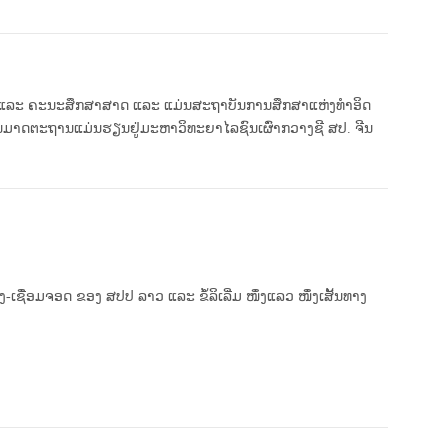
ດ ແລະ ຄະນະສຶກສາສາດ ແລະ ແມ່ນສະຖາບັນການສຶກສາແຫ່ງທໍາອິດ
ີ່ຜ່ານມາດຕະຖານແມ່ນຮຽນຢູ່ມະຫາວິທະຍາໄລຊົນເຜົ່າກວາງຊີ ສປ. ຈີນ
ອມຈອດ ຂອງ ສປປ ລາວ ແລະ ຂໍ້ລິເລີ່ມ ໜຶ່ງແລວ ໜຶ່ງເສັ້ນທາງ