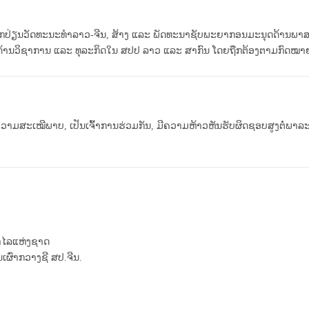
ນວັດທະນະທໍາລາວ-ຈີນ, ສ້າງ ແລະ ພັດທະນາຊັບພະຍາກອນມະນຸດດ້ານພາສາ
ຍທາງດ້ານວິຊາການ ແລະ ທຸລະກິດໃນ ສປປ ລາວ ແລະ ສາກົນ ໂດຍຖືກຕ້ອງຕາມກົດໝ
ມສະເໝີພາບ, ເປັນເຈົ້າການຮ່ວມກັນ, ມີຄວາມຫ້າວຫັນຮັບຜິດຊອບສູງຕໍ່ພາລ
ຍາໄລແຫ່ງຊາດ
ເຜົ່າກວາງຊີ ສປ.ຈີນ.