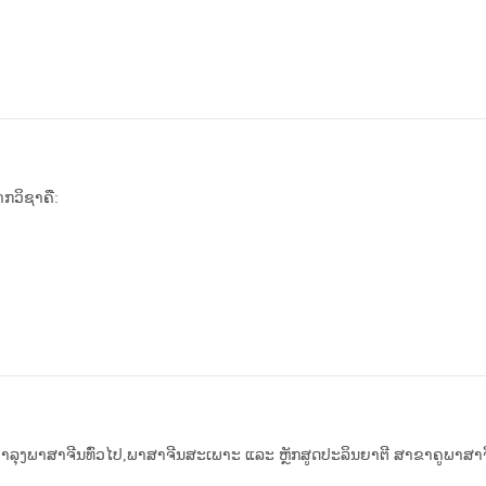
ກວິຊາຄື:
ງພາສາຈີນທົ່ວໄປ,ພາສາຈີນສະເພາະ ແລະ ຫຼັກສູດປະລິນຍາຕີ ສາຂາຄູພາສາຈີນ ເຊ