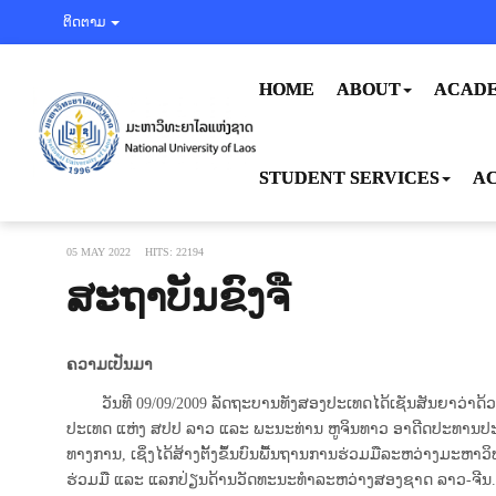
ຕິດຕາມ
HOME
ABOUT
ACADE
STUDENT SERVICES
AC
05 MAY 2022
HITS: 22194
ສະຖາບັນຂົງຈື
ຄວາມເປັນມາ
ວັນ​ທີ 09/09/2009 ລັດ​ຖະ​ບານ​ທັງສອງປະ​ເທດ​ໄດ້​ເຊັນ​ສັນຍາວ່າ
ປະເທດ ແຫ່ງ ສປປ ລາວ ແລະ ພະນະທ່ານ ຫູຈິນທາວ ອາດີດປະທານປະເທດ 
ທາງການ, ເຊິ່ງ​ໄດ້​ສ້າງ​ຕັ້ງ​ຂຶ້ນ​ບົນ​ພື້ນຖານ​ການ​ຮ່ວມ​ມືລະຫວ່
ຮ່ວມມື ແລະ ແລກປ່ຽນດ້ານວັດທະນະທໍາລະຫວ່າງສອງຊາດ ລາວ-ຈີນ. 