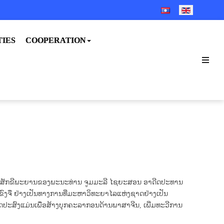
SELECT YOUR LANGUA
TIES
COOPERATION
ີນ ໂດຍການເປັນສັກຂີພະຍານຂອງພະນະທ່ານ ຈູມມະລີ ໄຊຍະສອນ ອາດີດປະທານ
ຈື ຢ່າງເປັນທາງການທີ່ມະຫາວິທະຍາ​ໄລ​ແຫ່ງ​ຊາດຢ່າງເປັນ
​ຈຸດປະສົງແມ່ນ​ເພື່ອສ້າງບຸກຄະລາກອນດ້ານພາສາຈີນ, ເພີ່ມທະວີການ