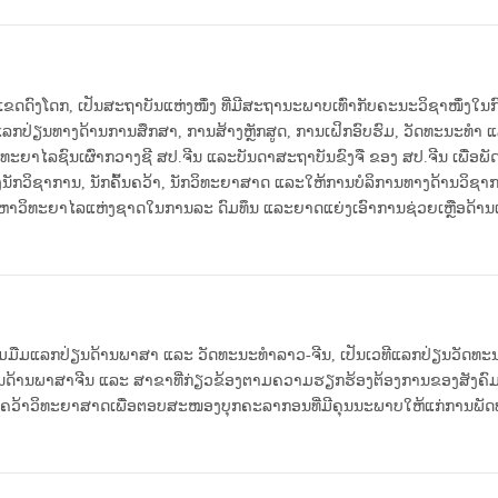
ຂດດົງໂດກ, ເປັນສະຖາ​ບັນແຫ່ງ​ໜຶ່ງ ທີ່ມີສະຖານະພາບເທົ່າກັບຄະນະວິຊາໜຶ່ງໃ
່ຽນທາງດ້ານ​​ການສຶກສາ, ການສ້າງຫຼັກສູດ, ການເຝິກອົບຮົມ, ວັດທະນະທໍາ ແລະວ
ຍາໄລ​​​​​ຊົນເຜົ່າກວາງຊີ ສປ.ຈີນ ແລະບັນດາສະຖາບັນຂົງຈື ຂອງ ສປ.ຈີນ ເ
ນັກວິຊາ​ການ​​​​​,​ ນັກຄົ້ນຄວ້າ, ນັກວິທະຍາສາດ ແລະໃຫ້ການບໍລິການທາງດ້ານວ
້ມະຫາ​​ວິທະຍາໄລແຫ່ງຊາດໃນການລະ ດົມທຶນ ແລະຍາດແຍ່ງເອົາການຊ່ວຍເຫຼືອດ້ານເ
ມມືມແລກປ່ຽນດ້ານພາສາ ແລະ ​ວັດທະນະ​ທໍາ​ລາວ-ຈີນ, ເປັນເວທີແລກປ່ຽນວັດທະນ
ານດ້ານພາສາຈີນ ແລະ ສາຂາທີ່ກ່ຽວຂ້ອງຕາມຄວາມຮຽກຮ້ອງຕ້ອງການຂອງສັງຄົ
້ນຄວ້າວິທະຍາສາດເພື່ອຕອບສະໜອງບຸກຄະລາກອນທີ່ມີຄຸນນະພາບໃຫ້ແກ່ການພັດ