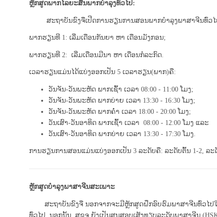
ຫຼັກສູດພາກໄລຍະສັ້ນພາກບໍາລຸງທົ່ວໄປ:
ສະຖາບັນຂົງຈືເປີດການຮຽນການສອນພາກບໍາລຸງພາສາຈີນທົ່ວໄປໃນ
ພາກຮຽນ​ທີ 1: ເລີ່ມເດືອນກັນ​ຍາ ຫາ ​ເດືອນມັງກອນ;
ພາກຮຽນ​ທີ 2:
​​ເລີ່ມເດືອນ​ມີນາ ຫາ ​ເດືອນກໍລະກົດ.
ເວລາຮຽນແມ່ນໄດ້ແບ່ງອອກເປັນ 5 ເວລາຮຽ
ວັນ​ຈັນ​-​ວັນພະຫັດ ພາກເຊົ້າ ​ເວລາ 08:00 - 11:00 ​ໂມງ;
ວັນ​ຈັນ​-​ວັນພະຫັດ ພາກ​ບ່າຍ ເວລາ 13:30 - 16:30 ​ໂມງ;
​ວັນ​ຈັນ​-​ວັນພະຫັດ ພາກ​ຄໍ່າ ​ເວລາ 18:00 - 20:00 ໂມງ;
ວັນ​ເສົາ-ວັນອາທິດ ພາກ​ເຊົ້າ ​ເວລາ ​ 08:00 - 12:00 ​ໂມງ ແລະ
ວັນ​ເສົາ-ວັນອາທິດ​ ພາກ​ບ່າຍ ​ເວລາ 13:30 - 17:30 ໂມງ.
ການຮຽນການສອນແມ່ນແບ່ງອອກເປັນ 3 ລະດັບຄື: ລະດັບຕົ້ນ 1-2, ລະດ
ຫຼັກສູດບໍາລຸງພາສາຈີນສະເພາະ
ສະຖາບັນຂົງຈື ນອກຈາກຈະມີຫຼັກສູດ​ຝຶກ​ອົບຮົມ​ພາສາ​ຈີນທົ່ວໄປໃຫ້ແ
ທົ່ວ​ໄປ. ນອກ​ນັ້ນ, ສຂຈ ຍັງເປັນສູນສອບເສັງທຽບລະດັບພາສາຈີນ (