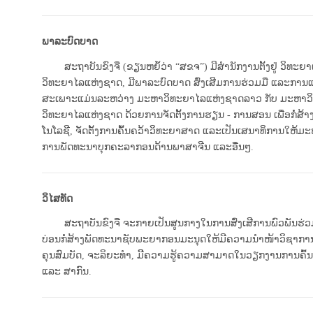
ພາລະບົດບາດ
ສະຖາບັນຂົງຈື (ຂຽນຫຍໍ້ວ່າ “ສຂຈ”) ມີສໍານັກງານຕັ້ງຢູ່ ວິທະຍາເ
ວິທະຍາໄລແຫ່ງຊາດ, ມີພາລະບົດບາດ ສົ່ງເສີມການຮ່ວມມື ແລະການແລກປ
ສະເພາະແມ່ນລະຫວ່າງ ມະຫາວິທະຍາໄລແຫ່ງ​​ຊາດລາວ ກັບ ມະຫາວິທະ
ວິທະຍາໄລແຫ່ງຊາດ ດ້ວຍການຈັດຕັ້ງການ​ຮຽນ - ການສອນ ເພື່ອກໍ່ສ້າງ
ໂນ​​​​ໂລຊີ, ຈັດຕັ້ງການຄົ້ນຄວ້າວິທະຍາສາດ ແລະເປັນເສນາທິການໃຫ
ການພັດທະນາບຸກຄະລາກອນດ້ານພາສາຈີນ ແລະອື່ນໆ.
ວິໄສທັດ
ສະ​ຖາ​ບັນ​ຂົງຈື ຈະ​ກາຍເປັນ​ສູນກາງໃນການສົ່ງ​ເສີການພົວພັນຮ່ວ
ບ່ອນກໍ່ສ້າງພັດທະນາຊັບພະຍາກອນມະນຸດໃຫ້ມີຄວາມນໍາໜ້າວິຊາກ
ຄຸນສົມບັດ, ຈະລິຍະທໍາ, ມີິຄວາມຮູ້ຄວາມສາມາດໃນວຽກງານການຄົ
ແລະ ສາກົນ.