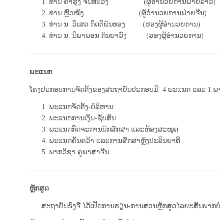
ທ່ານ ຄໍາຮຸ່ງ ຈັນທະວົງ (ຜູ້ອຳນວຍການຝ່າຍລາວ)
ທ່ານ ຫຼົວໝິງ (ຜູ້ອຳນວຍການຝ່າຍຈີນ)
ທ່ານ ນ. ວິເສດ ກິດຕິພັນທອງ (ຮອງຜູ້ອໍານວຍການ)
ທ່ານ ນ. ນິພາພອນ ກັນຍາວົງ (ຮອງຜູ້ອໍານວຍການ)
ພະແນກ
ໂຄງປະກອບການຈັດຕັ້ງຂອງສະຖາບັນປະກອບມີ 4 ພະແນກ ແລະ 1 ພາ
ພະແນກຈັດຕັ້ງ-ບໍລິຫານ
ພະແນກການເງິນ-ຊັບສິນ
ພະແນກກິດຈະການນັກສຶກສາ ແລະຫ້ອງສະໝຸດ
ພະແນກຄົ້ນຄວ້າ ແລະການສຶກສາຫຼັງປະລິນຍາຕີ
ພາກວິຊາ ຄູພາສາຈີນ
ຫຼັກສູດ
ສະຖາບັນຂົງຈື ໄດ້ເປີດການຮຽນ-ການສອນຫຼັກສູດໄລຍະສັ້ນພາກບໍາລຸ