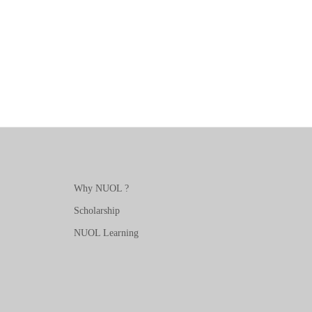
Why NUOL ?
Scholarship
NUOL Learning