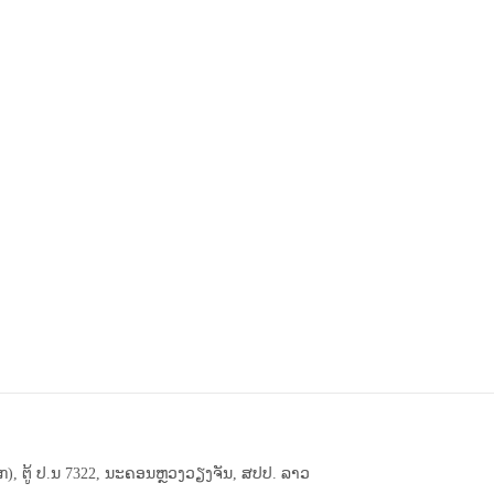
 ຕູ້ ປ.ນ 7322, ນະຄອນຫຼວງວຽງຈັນ, ສປປ. ລາວ