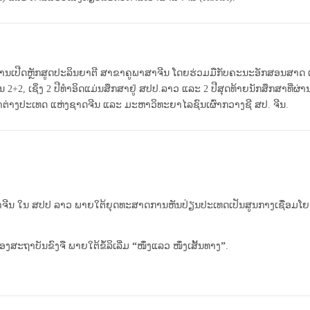
ການເປີດຫຼັກສູດປະລິນຍາຕີ ສາຂາຄູພາສາຈີນ ໂດຍຮ່ວມມືກັບຄະນະອັກສອນສາ
ຽນ 2+2, ເຊິ່ງ 2 ປີທໍາອິດແມ່ນສຶກສາຢູ່ ສປປ.ລາວ ແລະ 2 ປີສຸດທ້າຍນັກສຶກສາທ
າງປະເທດ ແຫ່ງຊາດຈີນ ແລະ ມະຫາວິທະຍາໄລຊົນເຜົ່າກວາງຊີ ສປ. ຈີນ.
ນ ສປປ ລາວ ພາຍໃຕ້ຍຸດທະສາດການຫັນປ່ຽນປະເທດເປັນສູນກາງເຊື່ອມໂຍງ-ເຊື່
າບັນຂົງຈື ພາຍໃຕ້ຂໍ້ລິເລີ່ມ
“
ໜຶ່ງແລວ ໜຶ່ງເສັ້ນທາງ
”
.