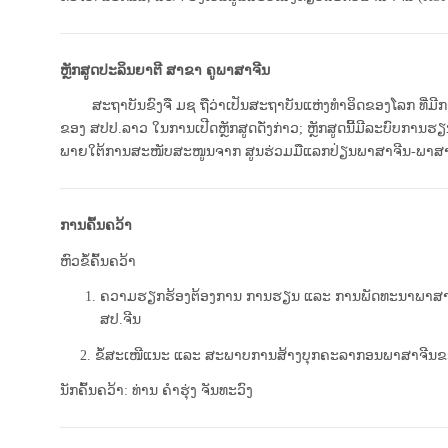
ຫຼັກສູດປະລິນຍາຕີ ສາຂາ ຄູພາສາຈີນ
ສະຖາບັນຂົງຈື ມຊ ຖືວ່າເປັນສະຖາບັນແຫ່ງທໍາອິດຂອງໂລກ ທີ່ມີ
ຂອງ ສປປ.ລາວ ໃນການເປີດຫຼັກສູດດັ່ງກ່າວ; ຫຼັກສູດນີ້ມີລະບົບການຮ
ພາຍໃຕ້ການສະໜັບສະໜູນຈາກ ສູນຮ່ວມມືແລກປ່ຽນພາສາຈີນ-ພາສາຕ່
ການຄົ້ນຄວ້າ
ຫົວຂໍ້ຄົ້ນຄວ້າ
ຄວາມຮຽກຮ້ອງຕ້ອງການ ການຮຽນ ແລະ ການພັດທະນາພາສາຈີນ ໃ
ສປ.ຈີນ
2. ຂໍ້ສະເໜີແນະ ແລະ ສະພາບການສ້າງບຸກຄະລາກອນພາສາຈີນຂອງສະຖ
ນັກຄົ້ນຄວ້າ: ທ່ານ ຄໍາຮຸ່ງ ຈັນທະວົງ