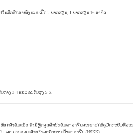
ສົກສຶກສາໜຶ່ງ ແມ່ນເປີດ 2 ພາກຮຽນ, 1 ພາກຮຽນ 16 ອາທິດ.
ນ(ພາກ)​ຄື:
ັບກາງ 3-4 ແລະ ລະດັບສູງ 5-6.
ກ່ສັງຄົມແລ້ວ ຍັງມີຫຼັກສູດຝຶກອົບຮົມພາສາຈີນສະເພາະໃຫ້ຄູ​ມັດທະຍົມທີ່​ສອນ​ພ
HSK) ແລະ ການສອບເສັງທຽບລະດັບການເວົ້າພາສາຈີນ (HSKK).