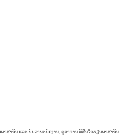
າສາ​ຈີນ ​ແລະ ບັນດາ​ພະນັກງານ, ຄູອາຈານ ທີ່​ສົນ​ໃຈ​ຮຽນ​ພາສາ​ຈີນ