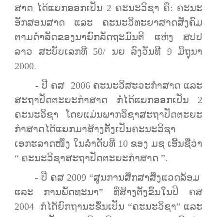
ສາ​ດ ​ໄດ້​ແຍກອອກ​ເປັນ 2 ຄະນະວິຊາ ຄື: ຄະນະ
ອັກສອນສາດ ​ແລະ ຄະນະ​ວິທະຍາສາດ​ສັງຄົມ
ຕາມ​ດໍາລັດ​ຂອງ​ນາຍົກລັດຖະມົນຕີ​ ແຫ່ງ ​ສປປ
ລາວ ສະບັບ​ເລກທີ 50/ ນຍ ລົງ​ວັນ​ທີ 9 ມິຖຸນາ
2000.
- ປີ ຄສ 2006 ຄະນະ​ວິສະວະ​ກໍາ​ສາດ ​ແລະ
ສະຖາປັດຕະຍະ​ກໍາ​ສາດ ກໍ​ໄດ້​ແຍກ​ອອກ​ເປັນ​ 2
ຄະນະວິຊາ ​​ໂດຍ​ແມ່ນ​ພາກ​ວິຊາ​ສະຖາປັດຕະຍະ​
ກໍາ​ສາດ​ໄດ້​ແຍກມາ​ສ້າງ​ຕັ້ງ​ເປັນ​ຄະນະ​ວິຊາ​
ເອກະລາດໜຶ່ງ ​ໃນ​ລຳດັບທີ 10 ຂອງ​ ມຊ ເອີ້ນ​ຊື່ວ່າ
“ ຄະນະ​ວິຊາ​ສະຖາປັດຕະຍະ​ກໍາ​ສາດ ”.
- ປີ ຄສ 2009 “ສູນ​ການ​ສຶກສາ​ສິ່ງ​ແວດ​ລ້ອມ ​
ແລະ ການ​ພັດທະນາ​” ທີ່​ສ້າງຕັ້ງ​ຂຶ້ນ​ໃນ​ປີ ຄສ
2004 ​ກໍ​ໄດ້ຍົກ​ຖານະ​ຂຶ້ນ​ເປັນ “ຄະນະ​ວິຊາ” ແລະ