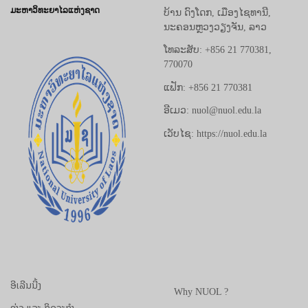
ມະຫາວິທະຍາໄລແຫ່ງຊາດ
ບ້ານ ດົງໂດກ, ເມືອງໄຊທານີ,
ນະຄອນຫຼວງວຽງຈັນ, ລາວ
ໂທລະສັບ: +856 21 770381,
770070
ແຟັກ: +856 21 770381
ອີເມວ: nuol@nuol.edu.la
ເວັບໄຊ: https://nuol.edu.la
ອີເລີນນີ້ງ
Why NUOL ?
ຂ່າວ ແລະ ກິດຈະກຳ