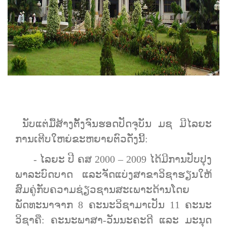
ນັບແຕ່ມື້ສ້າງຕັ້ງຈົນຮອດປັດຈຸບັນ ມຊ ມີໄລຍະ
ການເຕີບໃຫຍ່ຂະຫຍາຍຕົວດັ່ງນີ້:
- ໄລຍະ ປີ ຄສ 2000 – 2009 ໄດ້ມີການປັບປຸງ
ພາລະບົດບາດ ແລະຈັດແບ່ງສາຂາວິຊາຮຽນໃຫ້
ສົມຄູ່ກັບຄວາມຊ່ຽວຊານສະເພາະດ້ານໂດຍ
ພັດທະນາຈາກ 8 ຄະນະ​ວິຊາ​ມາ​ເປັນ 11 ຄະນະ​
ວິຊາຄື: ຄະນະ​ພາສາ​-ວັນນະຄະດີ ​ແລະ​ ມະນຸດ​