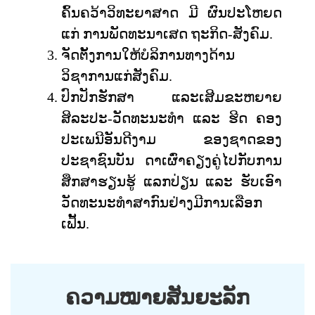
ຄົ້ນຄວ້າວິທະຍາສາດ ມີ ຜົນປະໂຫຍດ
ແກ່ ການ
ພັດທະນາເສດ
ຖະກິດ-ສັງຄົມ.
ຈັດຕັ້ງການໃຫ້ບໍລິການທາງດ້ານ
ວິຊາການແກ່ສັງຄົມ.
ປົກປັກຮັກສາ ແລະເສີມຂະຫຍາຍ
ສິລະປະ-ວັດທະນະທຳ ແລະ ຮີດ ຄອງ
ປະເພນີອັນດີງາມ ຂອງຊາດຂອງ
ປະຊາຊົນບັນ ດາເຜົ່າຄຽງຄູ່ໄປກັບການ
ສຶກສາຮຽນຮູ້ ແລກປ່ຽນ ແລະ ຮັບເອົາ
ວັດທະນະທໍາສາກົນຢ່າງມີການເລືອກ
ເຟັ້ນ.
ຄວາມໝາຍສັນຍະລັກ