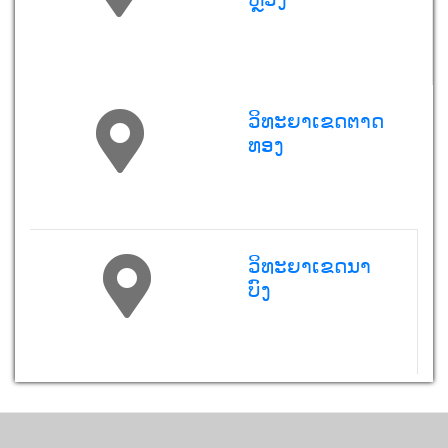
ວິທະຍາເຂດຕາດ
ທອງ
ວິທະຍາເຂດນາ
ບົງ