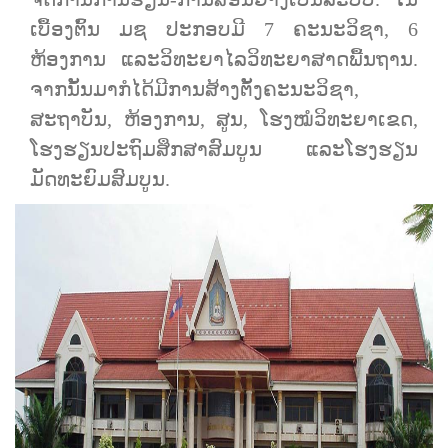
ເບື້ອງຕົ້ນ ມຊ ປະກອບມີ 7 ຄະນະວິຊາ, 6
ຫ້ອງການ ແລະວິທະຍາໄລວິທະຍາສາດພື້ນຖານ.
ຈາກນັ້ນມາກໍໄດ້ມີການສ້າງຕັ້ງຄະນະວິຊາ,
ສະຖາບັນ, ຫ້ອງການ, ສູນ, ໂຮງໝໍວິທະຍາເຂດ,
ໂຮງຮຽນປະຖົມສຶກສາສົມບູນ ແລະໂຮງຮຽນ
ມັດທະຍົມສົມບູນ.