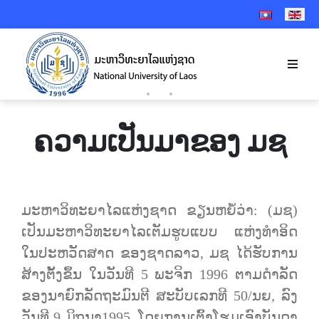
SELECT YOUR 
ຄວາມເປັນມາຂອງ ມຊ
ມະຫາວິທະຍາໄລແຫ່ງຊາດ ຂຽນຫຍໍ້ວ່າ: (ມຊ)
ເປັນມະຫາວິທະຍາໄລເຕັມຮູບແບບ ແຫ່ງທໍາອິດ
ໃນປະຫວັດສາດ ຂອງຊາດລາວ, ມຊ ໄດ້ຮັບການ
ສ້າງຕັ້ງຂຶ້ນ ໃນວັນທີ 5 ພະຈິກ 1996 ຕາມດໍາລັດ
ຂອງນາຍົກລັດຖະມົນຕີ ສະບັບເລກທີ 50/ນຍ, ລົງ
ວັນທີ 9 ມິຖຸນາ1995, ໂດຍການເຕົ້າໂຮມເອົາບັນດາ