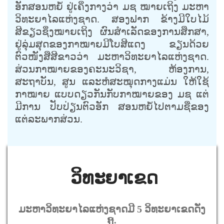
ອັກສອນຫຍໍ້ ຢູ່ເຄິ່ງກາງວ່າ ມຊ ໝາຍເຖິງ ມະຫາ
ວິທະຍາໄລແຫ່ງຊາດ. ສອງຟາກ ຂ້າງມີໃບໄມ້
ສີຂຽວຊຶ່ງໝາຍເຖິງ ຜົນສໍາເລັດຂອງການສຶກສາ,
ຢູ່ລຸ່ມສຸດຂອງກາໝາຍມີໂບສີແດງ ຂຽນດ້ວຍ
ຕົວໜັງສືສີຂາວວ່າ ມະຫາວິທະຍາໄລແຫ່ງຊາດ.
ສ່ວນກາໝາຍຂອງຄະນະວິຊາ, ຫ້ອງການ,
ສະຖາບັນ, ສູນ ແລະຫໍສະໝຸດກາງແມ່ນ ໃຫ້ໃຊ້
ກາໝາຍ ແບບດຽວກັນກັບກາໝາຍຂອງ ມຊ ແຕ່
ມີການ ປັບປ່ຽນຕົວອັກ ສອນຫຍໍ້ໄປຕາມຊື່ຂອງ
ແຕ່ລະພາກສ່ວນ.
ວິທະຍາເຂດ
ມະຫາວິທະຍາໄລແຫ່ງຊາດມີ 5 ວິທະຍາເຂດດັ່ງ
ນີ້: