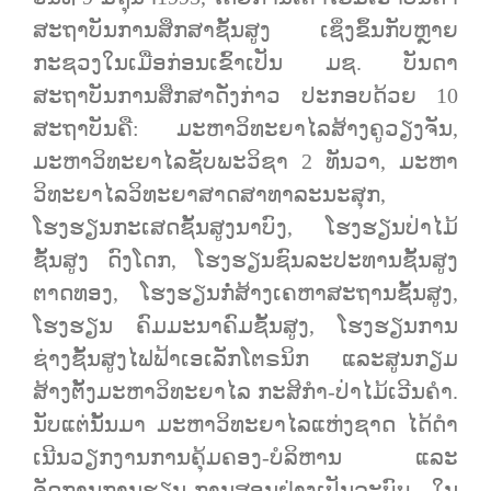
ສະຖາບັນການສຶກສາຊັ້ນສູງ ເຊິ່ງຂຶ້ນກັບຫຼາຍ
ກະຊວງໃນເມື່ອກ່ອນເຂົ້າເປັນ ມຊ. ບັນດາ
ສະຖາບັນການສຶກສາດັ່ງກ່າວ ປະກອບດ້ວຍ 10
ສະຖາບັນຄື: ມະຫາວິທະຍາໄລສ້າງຄູວຽງຈັນ,
ມະຫາວິທະຍາໄລຊັບພະວິຊາ 2 ທັນວາ, ມະຫາ
ວິທະຍາໄລວິທະຍາສາດສາທາລະນະສຸກ,
ໂຮງຮຽນກະເສດຊັ້ນສູງນາບົງ, ໂຮງຮຽນປ່າໄມ້
ຊັ້ນສູງ ດົງໂດກ, ໂຮງຮຽນຊົນລະປະທານຊັ້ນສູງ
ຕາດທອງ, ໂຮງຮຽນກໍ່ສ້າງເຄຫາສະຖານຊັ້ນສູງ,
ໂຮງຮຽນ ຄົມມະນາຄົມຊັ້ນສູງ, ໂຮງຮຽນການ
ຊ່າງຊັ້ນສູງໄຟຟ້າເອເລັກໂຕຣນິກ ແລະສູນກຽມ
ສ້າງຕັ້ງມະຫາວິທະຍາໄລ ກະສິກໍາ-ປ່າໄມ້ເວີນຄໍາ.
ນັບແຕ່ນັ້ນມາ ມະຫາວິທະຍາໄລແຫ່ງຊາດ ໄດ້ດໍາ
ເນີນວຽກງານການຄຸ້ມຄອງ-ບໍລິຫານ ແລະ
ຈັດການການຮຽນ-ການສອນຢ່າງເປັນລະບົບ. ໃນ