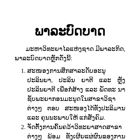
ພາລະບົດບາດ
ມະຫາວິທະຍາໄລແຫ່ງຊາດ ມີພາລະກິດ,
ພາລະບົດບາດຫຼັກດັ່ງນີ້:
ສະໜອງການສຶກສາລະດັບອະນຸ
ປະລິນຍາ, ປະລິນ ຍາຕີ ແລະ ຫຼັງ
ປະລິນຍາຕີ ເພື່ອກໍ່ສ້າງ ແລະ ພັດທະ ນາ
ຊັບພະຍາກອນມະນຸດໃນສາຂາວິຊາ
ຕ່າງໆ ຕອບ ສະໜອງໄດ້ທັງປະລິມານ
ແລະ ຄຸນນະພາບໃຫ້ ແກ່ສັງຄົມ.
ຈັດຕັ້ງການຄົ້ນຄວ້າວິທະຍາສາດສາຂາ
ຕ່າງໆ ພ້ອມ ທັງເຜີຍແຜ່ຜົນຂອງການ