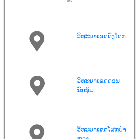
ວິທະຍາເຂດດົງໂດກ
ວິທະຍາເຂດດອນ
ນົກຂຸ້ມ
ວິທະຍາເຂດໂສກປ່າ
ຫຼວງ