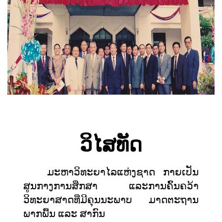
ວິໄສທັດ
ມະຫາວິທະຍາໄລແຫ່ງຊາດ ກາຍເປັນ
ສູນກາງການສຶກສາ ແລະການຄົ້ນຄວ້າ
ວິທະຍາສາດທີ່ມີຄຸນນະພາບ ມາດຕະຖານ
ພາກພື້ນ ແລະ ສາກົນ