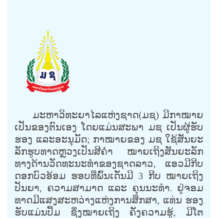
ມະຫາວິທະຍາໄລແຫ່ງຊາດ(ມຊ) ມີກາໝາຍ
ເປັນຂອງຕົນເອງ ໂດຍແມ່ນສະພາ ມຊ ເປັນຜູ້ຮັບ
ຮອງ ແລະອະນຸມັດ; ກາໝາຍຂອງ ມຊ ໃຊ້ສັນຍະ
ລັກຮູບທາດຫຼວງເປັນສີຄໍາ ໝາຍເຖິງສັນຍະລັກ
ທາງດ້ານວັດທະນະທໍາຂອງຊາດລາວ, ແອວມີກີບ
ດອກບົວອ້ອມ ຮອບທີ່ພົ້ນເດັ່ນມີ 3 ກີບ ໝາຍເຖິງ
ປັນຍາ, ຄວາມສາມາດ ແລະ ຄຸນນະທໍາ. ຢູ່ຈອມ
ທາດມີແສງສະຫວ່າງແຫ່ງການສຶກສາ, ແທ່ນ ຮອງ
ຮັບແມ່ນປຶ້ມ ຊຶ່ງໝາຍເຖິງ ຄັງຄວາມຮູ້, ມີໂຕ