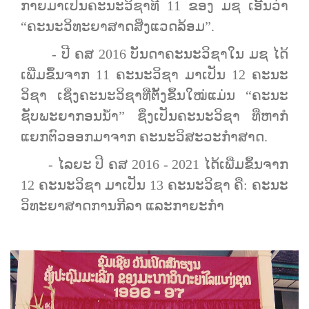
ກາຍມາເປັນຄະນະວິຊາທີ 11 ​ຂອງ​ ມຊ ​​ເອີ້ນ​ວ່າ
“ຄະນະ​ວິທະຍາສາດ​ສິ່ງ​ແວດ​ລ້ອມ”.
- ປີ ຄສ 2016 ​ບັນດາ​ຄະນະ​ວິຊາໃນ​ ມຊ ​ໄດ້​
ເພີ່ມ​ຂຶ້ນ​ຈາກ 11 ຄະນະວິຊາ​ ມາ​ເປັນ 12 ຄະນະ​
ວິຊາ ​ເຊິ່ງຄະນະວິຊາທີ່ຕັ້ງຂຶ້ນໃໝ່ແມ່ນ “ຄະນະ​
ຊັບພະຍາ​ກອນ​ນໍ້າ” ຊຶ່ງ​ເປັນ​ຄະນະວິຊາ ​ທີ່​ຫາ​ກໍ​
ແຍກ​ຕົວ​ອອກ​ມາ​ຈາກ ​ຄະນະ​ວິສະວະ​ກໍາ​ສາດ.
- ໄລຍະ ປີ ຄສ 2016 - 2021​ ໄດ້​ເພີ່ມ​ຂຶ້ນ​ຈາກ
12 ຄະນະ​ວິຊາ ມາ​ເປັນ 13 ຄະນະ​ວິຊາ ​ຄື: ຄະນະ
ວິທະຍາສາດການກີລາ ແລະກາຍະກໍາ