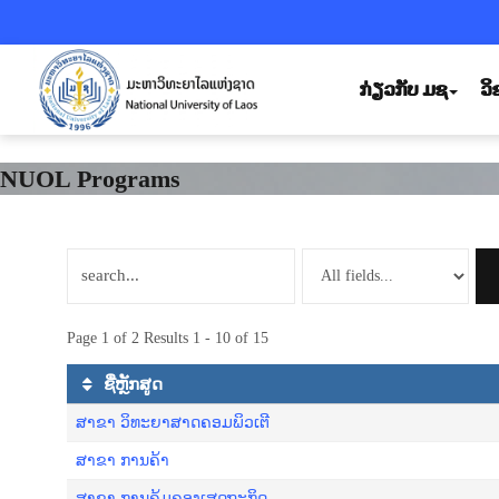
ກ່ຽວກັບ ມຊ
ວ
NUOL Programs
Page 1 of 2 Results 1 - 10 of 15
ຊື່ຫຼັກສູດ
ສາຂາ ວິທະຍາສາດຄອມພິວເຕີ
ສາຂາ ການຄ້າ
ສາຂາ ການຄຸ້ມຄອງເສດຖະກິດ