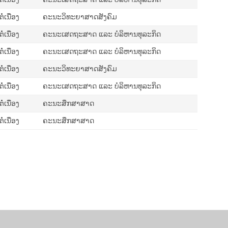
່ເນື່ອງ
ຄະນະວິທະຍາສາດສັງຄົມ
່ເນື່ອງ
ຄະນະເສດຖະສາດ ແລະ ບໍລິຫານທຸລະກິດ
່ເນື່ອງ
ຄະນະເສດຖະສາດ ແລະ ບໍລິຫານທຸລະກິດ
່ເນື່ອງ
ຄະນະວິທະຍາສາດສັງຄົມ
່ເນື່ອງ
ຄະນະເສດຖະສາດ ແລະ ບໍລິຫານທຸລະກິດ
່ເນື່ອງ
ຄະນະສຶກສາສາດ
່ເນື່ອງ
ຄະນະສຶກສາສາດ