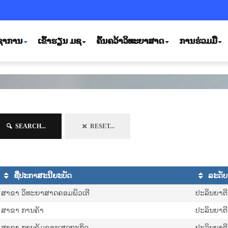
ິຊາການ
ເຂົ້າຮຽນ ມຊ
ຄົ້ນຄວ້າວິທະຍາສາດ
ການຮ່ວມມື
SEARCH...
RESET...
ຊື່ປະກາສະນີຍະບັດ
ລະດັບ
ສາຂາ ວິທະຍາສາດຄອມພິວເຕີ
ປະລິນຍາຕີຕໍ
ສາຂາ ການຄ້າ
ປະລິນຍາຕີຕໍ
ສາຂາ ການຄຸ້ມຄອງເສດຖະກິດ
ປະລິນຍາຕີຕໍ