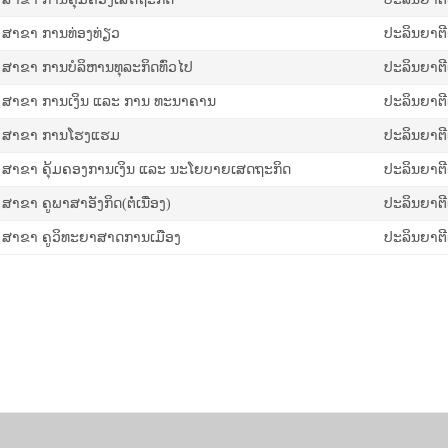
ສາຂາ ການທ່ອງທ່ຽວ
ປະລິນຍາຕີຕໍ
ສາຂາ ການບໍລິຫານທຸລະກິດທົ່ວໄປ
ປະລິນຍາຕີຕໍ
ສາຂາ ການເງິນ ແລະ ການ ທະນາຄານ
ປະລິນຍາຕີຕໍ
ສາຂາ ການໂຮງແຮມ
ປະລິນຍາຕີຕໍ
ສາຂາ ຄຸ້ມຄອງການເງິນ ແລະ ນະໂຍບາຍເສດຖະກິດ
ປະລິນຍາຕີຕໍ
ສາຂາ ຄູພາ​ສາ​ອັງ​ກິດ(ຕໍ່ເນື່ອງ)
ປະລິນຍາຕີຕໍ
ສາຂາ ຄູວິທະຍາສາດການເມືອງ
ປະລິນຍາຕີຕໍ