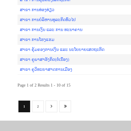
ສາຂາ ການທ່ອງທ່ຽວ
ສາຂາ ການບໍລິຫານທຸລະກິດທົ່ວໄປ
ສາຂາ ການເງິນ ແລະ ການ ທະນາຄານ
ສາຂາ ການໂຮງແຮມ
ສາຂາ ຄຸ້ມຄອງການເງິນ ແລະ ນະໂຍບາຍເສດຖະກິດ
ສາຂາ ຄູພາ​ສາ​ອັງ​ກິດ(ຕໍ່ເນື່ອງ)
ສາຂາ ຄູວິທະຍາສາດການເມືອງ
Page 1 of 2 Results 1 - 10 of 15
1
2