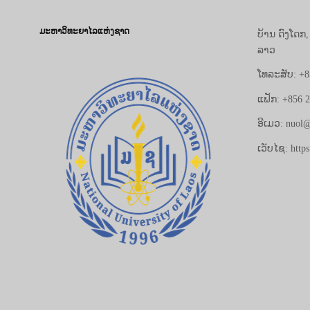
ມະຫາວິທະຍາໄລແຫ່ງຊາດ
ບ້ານ ດົງໂດກ
ລາວ
ໂທລະສັບ: +8
ແຟັກ: +856 
ອີເມວ: nuol@
ເວັບໄຊ: https