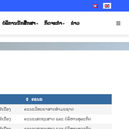
SELECT YOUR LANGUA
ບໍລິການນັກສຶກສາ
ກິດຈະກຳ
ຂ່າວ
ຄະນະ
່ເນື່ອງ
ຄະນະວິທະຍາສາດທຳມະຊາດ
່ເນື່ອງ
ຄະນະເສດຖະສາດ ແລະ ບໍລິຫານທຸລະກິດ
່ເນື່ອງ
ຄະນະເສດຖະສາດ ແລະ ບໍລິຫານທຸລະກິດ