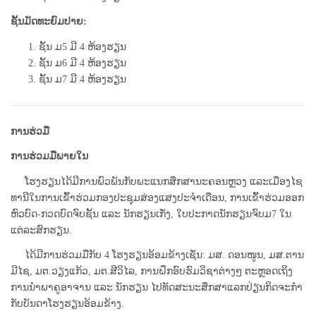
ຊັ້ນມັດທະຍົມປາຍ:
ຊັ້ນ ມ5 ມີ 4 ຫ້ອງຮຽນ
ຊັ້ນ ມ6 ມີ 4 ຫ້ອງຮຽນ
ຊັ້ນ ມ7 ມີ 4 ຫ້ອງຮຽນ
ການຮ່ວມື
ການຮ່ວມມືພາຍໃນ
ໂຮງຮຽນໄດ້ມີການພົວພັນກັບພະແນກສຶກສານະຄອນຫຼວງ ແລະເມືອງໄຊ
ທານີໃນການເຂົ້າຮ່ວມກອງປະຊຸມສ່ອງແສງປະຈຳເດືອນ, ການເຂົ້າຮ່ວມອອກ
ຫົວບົດ-ກວດບົດຈົບຊັ້ນ ແລະ ນັກຮຽນເກັ່ງ, ໃບປະກາດນັກຮຽນຈົບມ7 ໃນ
ແຕ່ລະສົກຮຽນ.
ໄດ້ມີການຮ່ວມມືກັບ 4 ໂຮງຮຽນອ້ອມຂ້າງເຊັ່ນ: ມສ. ດອນໜູນ, ມສ.ຕານ
ມີໄຊ, ມຕ.ວຽງແກ້ວ, ມຕ.ສີວິໄລ, ການຝຶກອົບຮົມວິຊາຕ່າງໆ ຕະຫຼອດເຖິງ
ການນຳພາຄູອາຈານ ແລະ ນັກຮຽນ ໄປທັດສະນະສຶກສາແລກປ່ຽນກິດຈະກຳ
ກັບບັນດາໂຮງຮຽນອ້ອມຂ້າງ.