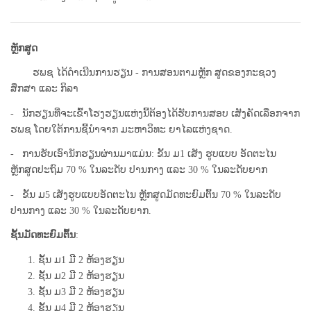
ຫຼັກສູດ
ຮພຊ ໄດ້ດຳເນີນການຮຽນ - ການສອນຕາມຫຼັກ ສູດຂອງກະຊວງ
ສຶກສາ ແລະ ກິລາ
-
ນັກຮຽນທີ່ຈະເຂົ້າໂຮງຮຽນແຫ່ງນີ້ຕ້ອງໄດ້ຮັບການສອບ ເສັງຄັດເລືອກຈາກ
ຮພຊ ໂດຍໃຕ້ການຊີ້ນຳຈາກ ມະຫາວິທະ ຍາໄລແຫ່ງຊາດ.
-
ການຮັບເອົານັກຮຽນຜ່ານມາແມ່ນ: ຂັ້ນ ມ1 ເສັງ ຮູບແບບ ອັດຕະໄນ
ຫຼັກສູດປະຖົມ 70 % ໃນລະດັບ ປານກາງ ແລະ 30 % ໃນລະດັບຍາກ
- ຂັ້ນ ມ5 ເສັງຮູບແບບອັດຕະໄນ ຫຼັກສູດມັດທະຍົມຕົ້ນ 70 % ໃນລະດັບ
ປານກາງ ແລະ 30 % ໃນລະດັບຍາກ.
ຊັ້ນມັດທະຍົມຕົ້ນ
:
ຊັ້ນ ມ1 ມີ 2 ຫ້ອງຮຽນ
ຊັ້ນ ມ2 ມີ 2 ຫ້ອງຮຽນ
ຊັ້ນ ມ3 ມີ 2 ຫ້ອງຮຽນ
ຊັ້ນ ມ4 ມີ 2 ຫ້ອງຮຽນ