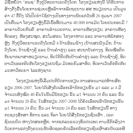
ມີຊື່ຫຍໍ້ວ່າ “ຮພຊ“ ຕັ້ງຢູ່ວິທະຍາເຂດດົງໂດກ. ໂຮງຮຽນແຫ່ງນີ້ ໄດ້ຮັບການ
ສ້າງຕັ້ງຂື້ນໂດຍການຊ່ວຍເຫຼືອລ້າຈາກລັດຖະບານ ສສ ຫວຽດນາມ ເປັນມູນ
ຄ່າ 47 ຕື້ດົງ ໄດ້ເປີດນໍາໃຊ້ຢ່າງເປັນທາງການນັບແຕ່ວັນທີ 26 ກຸມພາ 2007
ເປັນຕົ້ນມາ ໂຮງຮຽນຫຼັງນີ້ມີເນື້ອທີ່ປະມານ 40.000 ຕາແມັດ ໂດຍປະກອບມີ 7
ອາຄານດ້ວຍກັນຄື: ອາຄານອໍານວຍການ, ອາຄານຫ້ອງຮຽນ, ອາຄານຫ້ອງ
ທົດລອງ, ຫ້ອງສະໝຸດ, ສະໂມສອນ, ໂຮງອາຫານ ແລະ ອາຄານຫໍພັກສອງ
ຫຼັງ. ຕັ້ງຢູ່ວິທະຍາເຂດດົງໂດກມີ 4 ບ້ານອ້ອມຂ້າງ (ບ້ານສະພັງເມິກ, ບ້ານ
ດົງໂດກ, ບ້ານຊ້າງຄູ້ ແລະ ບ້ານຄໍາຮຸ່ງ) ແລະ ສະຖາບັນຕ່າງໆ. ທິດເໜືອຕິດ
ກັບພາກພາສາຫວຽດນາມ, ທິດໃຕ້ຕິດກັບບ້ານຄຳຮຸ່ງ ແລະ ບ້ານຊ້າງຄູ້, ທິດ
ຕາເວັນອອກຕິດກັບໂຮງຮຽນປະຖົມ-ມັດທະຍົມສາທິດ, ທິດຕາເວັນຕົກຕິດກັບ
ມະຫາວິທະຍາ ໄລແຫ່ງຊາດ.
ໂຮງຮຽນແຫ່ງນີ້ເລີ່່ມປະຕິບັດການຮຽນ-ການສອນມາແຕ່ທ້າຍສົກ
ຮຽນ 2006-2007. ໂດຍໄດ້ເສັງຄັດເລືອກເອົານັກຮຽນຂັ້ນ ມ1 ແລະ ມ 4 ມີ
ຈຳນວນທັງໝົດ 40 ຄົນໃນນັ້ນມີນັກຮຽນ ຂັ້ນ ມ1 ຈຳນວນ 20 ຄົນ ແລະ ຂັ້ນ
ມ4 ຈຳນວນ 20 ຄົນ; ໃນສົກຮຽນ 2007-2008 ໄດ້ຄັດເລືອກເອົານັກຮຽນຂັ້ນ
ມ1 ຈຳນວນ 24 ຄົນ; ຂັ້ນ ມ4 ຈຳນວນ 24 ຄົນ ແລະ ໃນສົກຮຽນນີ້ ທາງ
ກະຊວງສຶກສາ ທິການ ແລະ ກິລາ ໂດຍໄດ້ສົ່ງນັກຮຽນຊົນເຜົ່າ , ເຂດ
ຊົນນະບົດ-ຫ່າງໄກສອກຫຼີກ, ຈາກແຕ່ລະແຂວງທົ່ວປະເທດ ຕາມຂໍ້ຕົກລົງວ່າ
ດ້ວຍການແຕ່ງຕັ້ງຄະນະຮັບຜິດຊອບຄັດເລືອກນັກຮຽນຊົນເຜົ່າສະບັບເລກທີ