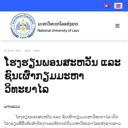
SELECT YOUR 
05 MAY 2022
HITS: 19884
ໂຮງຮຽນພອນສະຫວັນ ແລະ
ຊົນເຜົ່າກຽມມະຫາ
ວິທະຍາໄລ
ພາບລວມ
ໂຮງຮຽນພອນສະຫວັນ ແລະ ຊົນເຜົ່າກຽມມະຫາວິທະຍາໄລ ເປັນ
ໂຮງຮຽນທີ່ຂື້ນກັບສໍານັກງານອະທິການບໍດີມະຫາວິທະຍາໄລແຫ່ງຊາດລາວ,