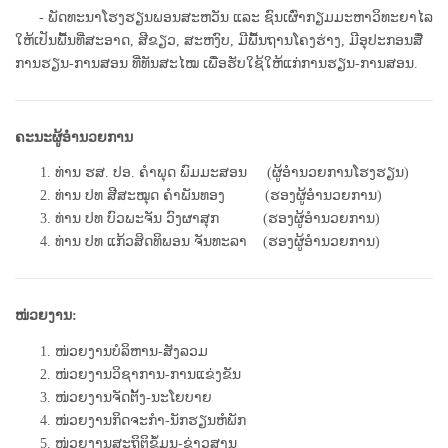
- ພັດທະນາໂຮງຮຽນພອນສະຫວັນ ແລະ ຊົນເຜົ່າກຽມມະຫາວິທະຍາໄລ
ໃຫ້ເປັນພື້ນທີ່ສະອາດ, ສີຂຽວ, ສະຫງົບ, ມີພື້ນຖານໂຄງຮ່າງ, ມີອຸປະກອນສື່
ການຮຽນ-ການສອນ ທີ່ທັນສະໄໝ ເພື່ອຮັບໃຊ້ໃຫ້ແກ່ການຮຽນ-ການສອນ.
ຄະນະຜູ້ອໍານວຍການ
ທ່ານ ຮສ. ປອ. ຄຳພຸດ ພົມມະສອນ (ຜູ້ອຳນວຍການໂຮງຮຽນ)
ທ່ານ ປທ ສີສະໝຸດ ຄໍາພັນທອງ (ຮອງຜູ້ອໍານວຍການ)
ທ່ານ ປທ ບົວພະຈັນ ວົງຜາສຸກ (ຮອງຜູ້ອໍານວຍການ)
ທ່ານ ປທ ແກ້ວສິດທິພອນ ຈັນທະລາ (ຮອງຜູ້ອໍານວຍການ)
ໜ່ວຍງານ:
ໜ່ວຍງານບໍລິຫານ-ສັງລວມ
ໜ່ວຍງານວິຊາການ-ການແຂ່ງຂັນ
ໜ່ວຍງານຈັດຕັ້ງ-ນະໂຍບາຍ
ໜ່ວຍງານກິດຈະກຳ-ນັກຮຽນຫໍພັກ
ໜ່ວຍງານສະຖິຕິຂໍ້ມູນ-ຂ່າວສານ