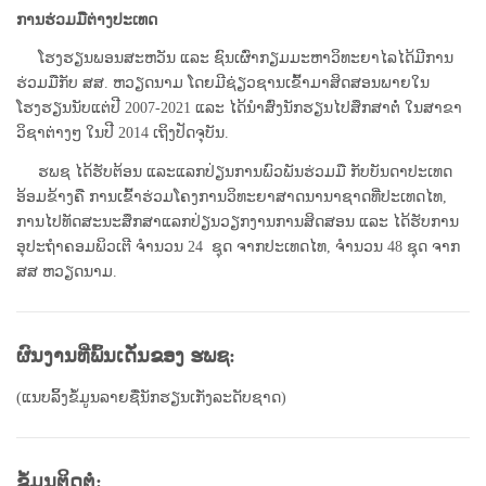
ການຮ່ວມມືຕ່າງປະເທດ
ໂຮງຮຽນພອນສະຫວັນ ແລະ ຊົນເຜົ່າກຽມມະຫາວິທະຍາໄລໄດ້ມີການ
ຮ່ວມມືກັບ ສສ. ຫວຽດນາມ ໂດຍມີຊ່ຽວຊານເຂົ້າມາສິດສອນພາຍໃນ
ໂຮງຮຽນນັບແຕ່ປີ 2007-2021 ແລະ ໄດ້ນຳສົ່ງນັກຮຽນໄປສຶກສາຕໍ່ ໃນສາຂາ
ວິຊາຕ່າງໆ ໃນປີ 2014 ເຖິງປັດຈຸບັນ.
ຮພຊ ໄດ້ຮັບຕ້ອນ ແລະແລກປ່ຽນການພົວພັນຮ່ວມມື ກັບບັນດາປະເທດ
ອ້ອມຂ້າງຄື ການເຂົ້າຮ່ວມໂຄງການວິທະຍາສາດນານາຊາດທີ່ປະເທດໄທ,
ການໄປທັດສະນະສຶກສາແລກປ່ຽນວຽກງານການສິດສອນ ແລະ ໄດ້ຮັບການ
ອຸປະຖຳຄອມພິວເຕີ ຈຳນວນ 24 ຊຸດ ຈາກປະເທດໄທ, ຈຳນວນ 48 ຊຸດ ຈາກ
ສສ ຫວຽດນາມ.
ຜົນງານທີ່ພົ້ນເດັ່ນຂອງ ຮພຊ:
(ແນບລິ້ງຂໍ້ມູນລາຍຊື່ນັກຮຽນເກັ່ງລະດັບຊາດ)
ຂໍ້ມູນຕິດຕໍ່: