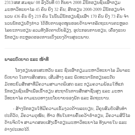
2313/ສສ.ສມຊພ/ 08 ລົງວັນທີ 03 ກັນຍາ 2008 ມີນັກຮຽນຊົນເຜົ່າກຽມ
ມະຫາວິທະຍາໄລ 45 ຄົນ ຍິງ 32 ຄົນ; ສົກຮຽນ 2008-2009 ມີນັກຮຽນຈໍາ
ນວນ 436 ຄົນ ຍິງ 219 ຄົນ ໃນນັ້ນມີນັກຮຽນຊົນເຜົ່າ 170 ຄົນ ຍິງ 73 ຄົນ ຈໍາ
ນວນນັກຮຽນດັ່ງກ່າວ ໄດ້ຮັບການອຸດໜູນຮອບດ້ານຈາກລັດຖະບານຕະຫຼອດ
ໄລຍະການຮຽນ ລວມທັງອັດຕາເບ້ຍລ້ຽງ, ອຸປະກອນການຮຽນ, ເຄື່ອງແບບ
ນັກຮຽນ ຕະຫຼອດຮອດການເບິ່ງແຍງດ້ານສຸຂະພາບ.
ພາລະບົດບາດ ແລະ ໜ້າທີ
ໂຮງຮຽນພອນສະຫວັນ ແລະ ຊົນເຜົ່າກຽມມະຫາວິທະຍາໄລ ມີພາລະ
ບົດບາດ ໃນການສິດສອນ, ເສີມສ້າງ ແລະ ພັດທະນານັກຮຽນລະດັບ
ມັດທະຍົມສຶກສາທີ່ມີຄວາມສາມາດພິເສດ ແລະ ກຽມຄວາມພ້ອມໃຫ້ແກ່
ນັກຮຽນຊົນເຜົ່າເພື່ອເຂົ້າຮຽນ ສະຖາບັນການສຶກສາຊັ້ນສູງ ແລະ ມະຫາ
ວິທະຍາໄລ ຕາມແນວທາງນະໂຍບາຍຂອງພັກ ແລະ ລັດຖະບານ.
- ສ້າງນັກຮຽນໃຫ້ມີຄວາມເຂັ້ມງວດດ້ານລະບຽບ, ມີຄຸນສົມບັດສິນທໍາ
ປະຕິວັດ, ມີຄວາມດຸໝັ່ນ, ຫ້າວ ຫັນໃນການຄົ້ນຄວ້າຮໍ່າຮຽນ, ມີຄວາມສີວິໄລ
ດ້ານຈິດໃຈ ສາມາດສອບເສັງເຂົ້າຮຽນມະຫາວິທະຍາໄລ ທັງພາຍໃນ ແລະ
ຕ່າງປະເທດໄດ້.