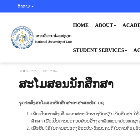
ຕິດຕາມ
HOME
ABOUT
ACADE
STUDENT SERVICES
AC
06 JUNE 2022
HITS: 23945
ສະໂມສອນນັກສຶກສາ
ຈຸດປະສົງສະໂມສອນນັກສຶກສາອາສາສະໝັກ ມຊ
ເພື່ອເປັນການສົ່ງເສີມພອນສະຫວັນຂອງນັກຮຽນ-ນັກສຶກສາ ໃຫ
ສຶກສາ ເພື່ອເປັນການປະກອບສ່ວນສ້າງສາພັດທະນາປະເທດຊາ
ເພື່ອຮັບໃຊ້ໃນການສະແດງສິລະປະ-ວັນນະຄະດີໃນການຕ້ອນຮັບ