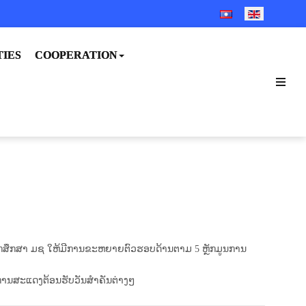
SELECT YOUR LANGUA
TIES
COOPERATION
ານັກສຶກສາ ມຊ ໃຫ້ມີການຂະຫຍາຍຕົວຮອບດ້ານຕາມ 5 ຫຼັກມູນການ
ານສະແດງຕ້ອນຮັບວັນສໍາຄັນຕ່າງໆ