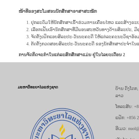
ໜ້າທີຂອງສະໂມສອນນັກສຶກສາອາສາສະໝັກ
ປຸກລະດົມໃຫ້ນັກສຶກສາເຂົ້າຮ່ວມການເຄື່ອນໄຫວ ແລະສ້າງຂ
ເລືອກເຟັ້ນເອົານັກສຶກສາທີ່ມີພອນສະຫວັນທາງດ້ານສິລະປະ, 
ຈັດຕັ້ງເຝິກແອບສິລະປະ-ວັນນະຄະດີ ໃຫ້ແຕ່ລະຄະນະວິຊາອ້ອ
ຕັດຕັ້ງກວດສອບສິລະປະ-ວັນນະຄະດີ ຂອງນັກສຶກສາປະຈຳໃນແຕ
ການຈັດກິດຈະກໍາໃນແຕ່ລະສົກສຶກສາແມ່ນ ຢູ່ໃນໄລຍະເດືອນ 2
ມະຫາວິທະຍາໄລແຫ່ງຊາດ
ບ້ານ ດົງໂດກ
ລາວ
ໂທລະສັບ: +8
ແຟັກ: +856 
ອີເມວ: nuol@