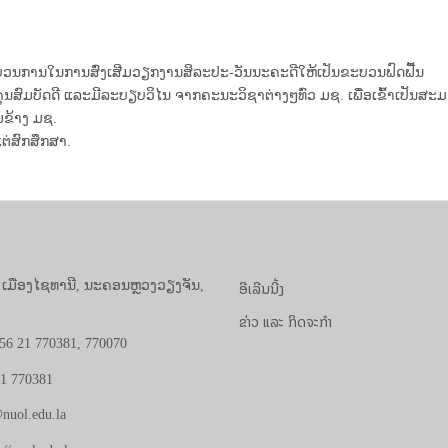
ະບວນການໃນການສົ່ງເສີມວຽກງານສິລະປະ-ວັນນະຄະດີໃຫ້ເປັນຂະບວນຟົດຟື້ນ
ມີຄຸນສົມບັດດີ ແລະມີລະບຽບວິໄນ ຈາກຄະນະວິຊາຕ່າງໆທົ່ວ ມຊ. ເພື່ອເຂົ້າເປ
ມຂ້າງ ມຊ.
່ສົກສຶກສາ.
ອີເລີນນີ້ງ
, ເມືອງໄຊທານີ, ນະຄອນຫຼວງວຽງຈັນ,
ຂ່າວ ແລະ ກິດຈະກຳ
56 21 770381, 770070
21 770381
nuol.edu.la