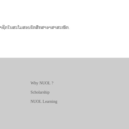
ັນສະມາຊິກໃນສະໂມສອນນັກສຶກສາອາສາສະໜັກ.
Why NUOL ?
Scholarship
NUOL Learning