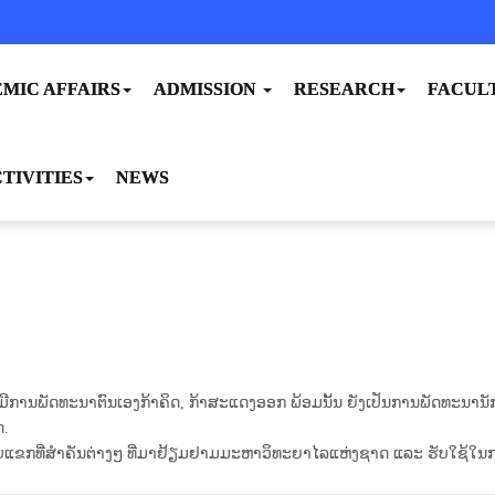
MIC AFFAIRS
ADMISSION
RESEARCH
FACUL
TIVITIES
NEWS
້ມີການພັດທະນາຕົນເອງກ້າຄິດ, ກ້າສະແດງອອກ ພ້ອມນັ້ນ ຍັງເປັນການພັດທະນ
ດ.
ແຂກທີ່ສໍາຄັນຕ່າງໆ ທີ່ມາຢ້ຽມຢາມມະຫາວິທະຍາໄລແຫ່ງຊາດ ແລະ ຮັບໃຊ້ໃນກ