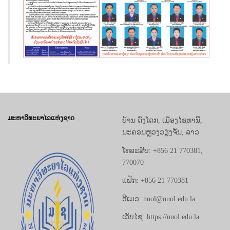
ມະຫາວິທະຍາໄລແຫ່ງຊາດ
ບ້ານ ດົງໂດກ, ເມືອງໄຊທານີ,
ນະຄອນຫຼວງວຽງຈັນ, ລາວ
ໂທລະສັບ: +856 21 770381,
770070
ແຟັກ: +856 21 770381
ອີເມວ: nuol@nuol.edu.la
ເວັບໄຊ: https://nuol.edu.la