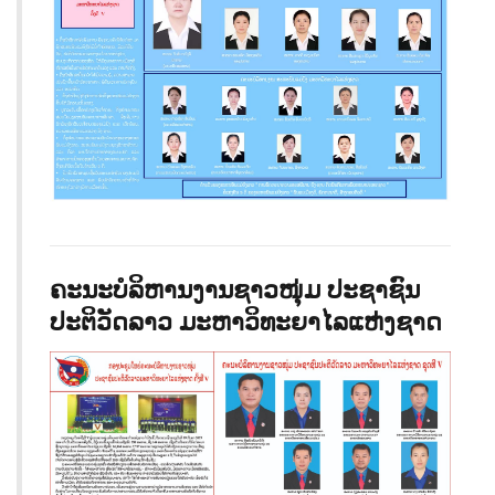
ຄະນະບໍລິຫານງານຊາວໜຸ່ມ ປະຊາຊົນ
ປະຕິວັດລາວ ມະຫາວິທະຍາໄລແຫ່ງຊາດ