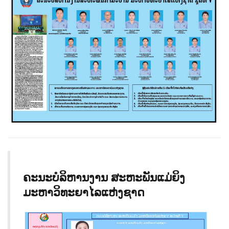
ຄະນະບໍລິຫານງານ ສະຫະພັນແມ່ຍິງ
ມະຫາວິທະຍາໄລແຫ່ງຊາດ