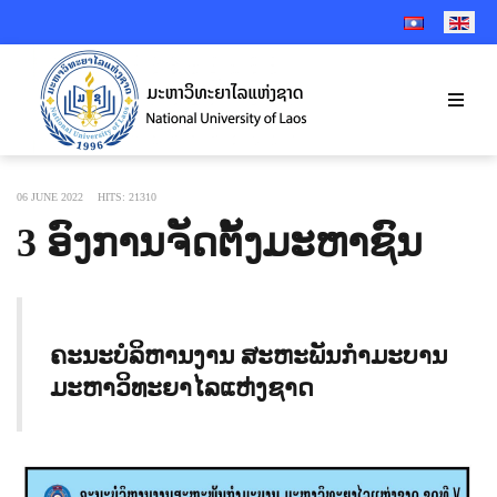
SELECT YOUR 
06 JUNE 2022
HITS: 21310
3 ອົງການຈັດຕັ້ງມະຫາຊົນ
ຄະນະບໍລິຫານງານ ສະຫະພັນກຳມະບານ
ມະຫາວິທະຍາໄລແຫ່ງຊາດ