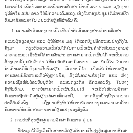
ໄລຍະຕໍ່ໄປ ເພື່ອພັດທະນາລະບົບການສຶກສາ ດ້ານກົດໝາຍ ແລະ ວຽກງານ
ຍຸຕິທຳໃນ ສປປ ລາວ ໃຫ້ມີຄວາມເຂັ້ມແຂງ, ເຊິ່ງໃນກອງປະຊຸມໄດ້ມີການຍົກ
ຂຶ້ນມາສົນທະນາໃນ 2 ປະເດັນຫຼັກທີ່ສຳຄັນ ຄື:
1. ຄວາມສຳຄັນຂອງການເປີດເຜີຍຄຳຕັດສິນຂອງສານຕໍ່ການສຶກສາ
ຄະນະຜູ້ຊ່ຽວຊານ ແລະ ຜູ້ບໍລິຫານ ມຊ ໄດ້ແລກປ່ຽນທັດສະນະຢ່າງກົງໄປ
ກົງມາ ກ່ຽວກັບຄວາມເປັນໄປໄດ້ໃນການເປີດເຜີຍຄຳຕັດສິນຂອງສານສູ່
ສາທາລະນະ; ເຊິ່ງຜົນດີຕໍ່ການສຶກສາ: ຫາກສາມາດເປີດເຜີຍໄດ້ ຈະເປັນການ
ສ້າງຖານຂໍ້ມູນອັນລ້ຳຄ່າ ໃຫ້ແກ່ນັກສຶກສາກົດໝາຍ ແລະ ນັກວິໄຈ ໃນການ
ນຳເອົາຄະດີຕົວຈິງມາເປັນບົດຮຽນ ວິເຄາະ-ວິໄຈ ເພື່ອເຮັດໃຫ້ການຮຽນ-
ການສອນມີລັກສະນະຕົວຈິງຫຼາຍຂຶ້ນ, ສົ່ງເສີມຄວາມໂປ່ງໃສ ແລະ ສ້າງ
ຄວາມເຊື່ອໝັ້ນຕໍ່ລະບົບຍຸຕິທຳ. ຂະນະດຽວກັນ ຂໍ້ຄວນລະວັງ: ໃນທາງ
ກົງກັນຂ້າມ, ຫາກບໍ່ສາມາດເປີດເຜີຍຂໍ້ມູນໄດ້ ຈະເຮັດໃຫ້ການສຶກສາ
ກົດໝາຍຖືກຈຳກັດຢູ່ພຽງແຕ່ພາກທິດສະດີ, ຂາດຂໍ້ມູນອ້າງອີງຈາກພາກ
ປະຕິບັດຕົວຈິງ ເຊິ່ງອາດສົ່ງຜົນໃຫ້ການພັດທະນາບຸກຄະລາກອນດ້ານ
ກົດໝາຍບໍ່ທັນກັບສະພາບການປ່ຽນແປງຂອງສັງຄົມ.
2. ການປະຕິຮູບຫຼັກສູດການສຶກສາກົດໝາຍ ຢູ່ ມຊ
ທີ່ປະຊຸມໄດ້ລົງເລິກປຶກສາຫາລືກ່ຽວກັບການປັບປຸງຫຼັກສູດການສຶກສາ