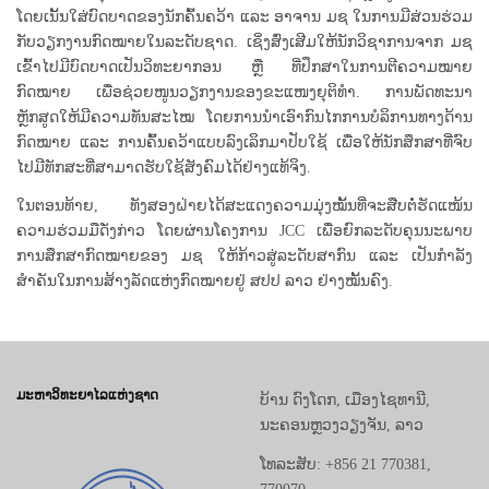
ໂດຍເນັ້ນໃສ່ບົດບາດຂອງນັກຄົ້ນຄວ້າ ແລະ ອາຈານ ມຊ ໃນການມີສ່ວນຮ່ວມ
ກັບວຽກງານກົດໝາຍໃນລະດັບຊາດ. ເຊິ່ງສົ່ງເສີມໃຫ້ນັກວິຊາການຈາກ ມຊ
ເຂົ້າໄປມີບົດບາດເປັນວິທະຍາກອນ ຫຼື ທີ່ປຶກສາໃນການຕີຄວາມໝາຍ
ກົດໝາຍ ເພື່ອຊ່ວຍໜູນວຽກງານຂອງຂະແໜງຍຸຕິທຳ. ການພັດທະນາ
ຫຼັກສູດໃຫ້ມີຄວາມທັນສະໄໝ ໂດຍການນຳເອົາກົນໄກການບໍລິການທາງດ້ານ
ກົດໝາຍ ແລະ ການຄົ້ນຄວ້າແບບລົງເລິກມາປັບໃຊ້ ເພື່ອໃຫ້ນັກສຶກສາທີ່ຈົບ
ໄປມີທັກສະທີ່ສາມາດຮັບໃຊ້ສັງຄົມໄດ້ຢ່າງແທ້ຈິງ.
ໃນຕອນທ້າຍ, ທັງສອງຝ່າຍໄດ້ສະແດງຄວາມມຸ່ງໝັ້ນທີ່ຈະສືບຕໍ່ຮັດແໜ້ນ
ຄວາມຮ່ວມມືດັ່ງກ່າວ ໂດຍຜ່ານໂຄງການ JCC ເພື່ອຍົກລະດັບຄຸນນະພາບ
ການສຶກສາກົດໝາຍຂອງ ມຊ ໃຫ້ກ້າວສູ່ລະດັບສາກົນ ແລະ ເປັນກຳລັງ
ສຳຄັນໃນການສ້າງລັດແຫ່ງກົດໝາຍຢູ່ ສປປ ລາວ ຢ່າງໝັ້ນຄົງ.
ມະຫາວິທະຍາໄລແຫ່ງຊາດ
ບ້ານ ດົງໂດກ, ເມືອງໄຊທານີ,
ນະຄອນຫຼວງວຽງຈັນ, ລາວ
ໂທລະສັບ: +856 21 770381,