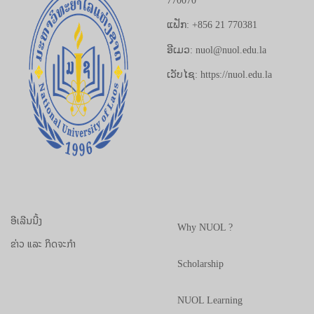
770070
ແຟັກ: +856 21 770381
ອີເມວ: nuol@nuol.edu.la
ເວັບໄຊ: https://nuol.edu.la
ອີເລີນນີ້ງ
Why NUOL ?
ຂ່າວ ແລະ ກິດຈະກຳ
Scholarship
NUOL Learning