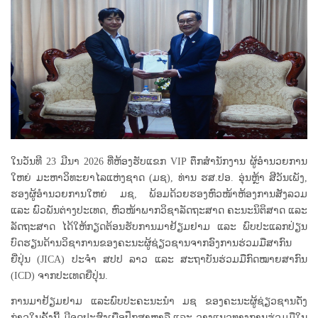
ໃນວັນທີ 23 ມີນາ 2026 ທີ່ຫ້ອງຮັບແຂກ VIP ຕຶກສຳນັກງານ ຜູ້ອໍານວຍການ
ໃຫຍ່ ມະຫາວິທະຍາໄລແຫ່ງຊາດ (ມຊ), ທ່ານ ຮສ.ປອ. ອຸ່ນຫຼ້າ ສີວັນເພັງ,
ຮອງຜູ້ອຳນວຍການໃຫຍ່ ມຊ, ພ້ອມດ້ວຍຮອງຫົວໜ້າຫ້ອງການສັງລວມ
ແລະ ພົວພັນຕ່າງປະເທດ, ຫົວໜ້າພາກວິຊາລັດຖະສາດ ຄະນະນິຕິສາດ ແລະ
ລັດຖະສາດ ໄດ້ໃຫ້ກຽດຕ້ອນຮັບການມາຢ້ຽມຢາມ ແລະ ພົບປະແລກປ່ຽນ
ບົດຮຽນດ້ານວິຊາການຂອງຄະນະຜູ້ຊ່ຽວຊານຈາກອົງການຮ່ວມມືສາກົນ
ຍີ່ປຸ່ນ (JICA) ປະຈຳ ສປປ ລາວ ແລະ ສະຖາບັນຮ່ວມມືກົດໝາຍສາກົນ
(ICD) ຈາກປະເທດຍີ່ປຸ່ນ.
ການມາຢ້ຽມຢາມ ແລະພົບປະຄະນະນໍາ ມຊ ຂອງຄະນະຜູ້ຊ່ຽວຊານດັ່ງ
ກ່າວໃນຄັ້ງນີ້ ມີຈຸດປະສົງເພື່ອປຶກສາຫາລື ແລະ ວາງແນວທາງການຮ່ວມມືໃນ