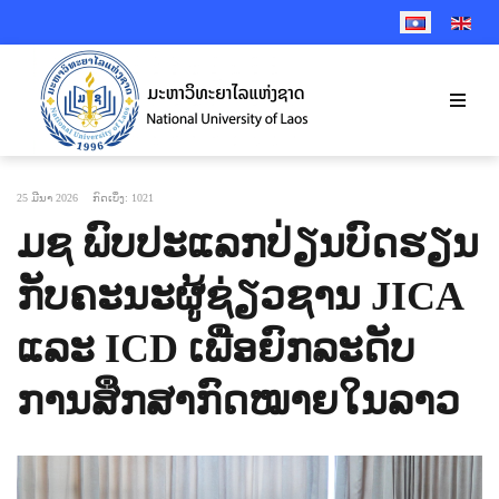
SELECT YOUR 
25 ມີນາ 2026
ກົດເບິ່ງ: 1021
ມຊ ພົບປະແລກປ່ຽນບົດຮຽນ
ກັບຄະນະຜູ້ຊ່ຽວຊານ JICA
ແລະ ICD ເພື່ອຍົກລະດັບ
ການສຶກສາກົດໝາຍໃນລາວ