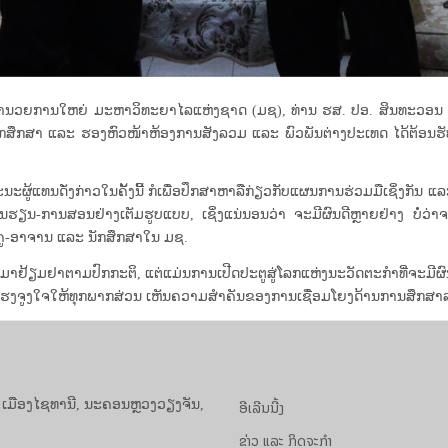
ນ ຜູ້ອໍານວຍການໃຫຍ່ ມະຫາວິທະຍາໄລແຫ່ງຊາດ (ມຊ), ທ່ານ ຮສ. ປອ. ສິນທະວ
ກສຶກສາ ແລະ ຮອງຫົວໜ້າຫ້ອງການສັງລວມ ແລະ ພົວພັນຕ່າງປະເທດ ໄດ້ຕ້ອ
່ງກ່າວໃນຄັ້ງນີ້ ກໍເພື່ອປຶກສາຫາລືກ່ຽວກັບແຜນການຮ່ວມມືເຊິ່ງກັນ ແລະ ກ
ການຮຽນ-ການສອນຢ່າງເຕັມຮູບແບບ, ເຊິ່ງແນ່ນອນວ່າ ຈະມີຜົນດີຫຼາຍຢ່າງ ບໍ່
ຄູ-ອາຈານ ແລະ ນັກສຶກສາໃນ ມຊ.
້ຽມຢາຕາມປົກກະຕິ, ແຕ່ແມ່ນການເປີດປະຕູສູ່ໂລກແຫ່ງນະວັດຕະກໍາທີ່ຈະມີຜ
ັນແຮງຈູງໃຈໃຫ້ທຸກພາກສ່ວນ ເຫັນຄວາມສຳຄັນຂອງການເຊື່ອມໂຍງດ້ານການສຶກສາລ
ອີເລີນນີ້ງ
, ເມືອງໄຊທານີ, ນະຄອນຫຼວງວຽງຈັນ,
ຂ່າວ ແລະ ກິດຈະກຳ