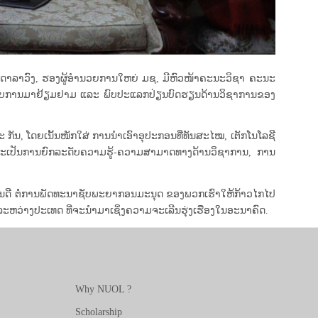
ອນ ດາລາວົງ, ຮອງຜູ້ອຳນວຍການໃຫຍ່ ມຊ, ມີຫົວໜ້າຄະນະວິຊາ ຄະນະ
ນຮັບການມາຢ້ຽມຢາມ ແລະ ພົບປະແລກປ່ຽນບົດຮຽນດ້ານວິຊາການຂອງ
ັນ, ໂດຍເນັ້ນໜັກໃສ່ ການນຳເອົາອຸປະກອນທີ່ທັນສະໄໝ, ເຕັກໂນໂລຊີ
ວ່າຈະເປັນການຍົກລະດັບຄວາມຮູ້-ຄວາມສາມາດທາງດ້ານວິຊາການ, ການ
ົນດີ ຕໍ່ການພັດທະນາຊັບພະຍາກອນມະນຸດ ຂອງພວກເຮົາໃຫ້ກ້າວໄກໄປ
ະຫວ່າງປະເທດ ທີ່ຈະນຳມາເຊິ່ງຄວາມຈະເລີນຮຸ່ງເຮືອງໃນອະນາຄົດ.
Why NUOL ?
Scholarship