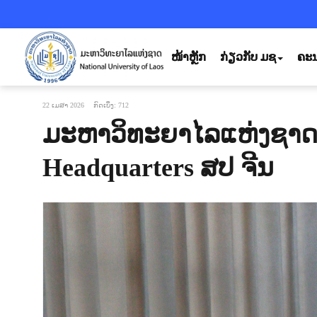
ໜ້າຫຼັກ
ກ່ຽວກັບ ມຊ
ຄະນ
22 ເມສາ 2026
ກົດເບິ່ງ: 712
ມະຫາວິທະຍາໄລແຫ່ງຊາດ
Headquarters ສປ ຈີນ