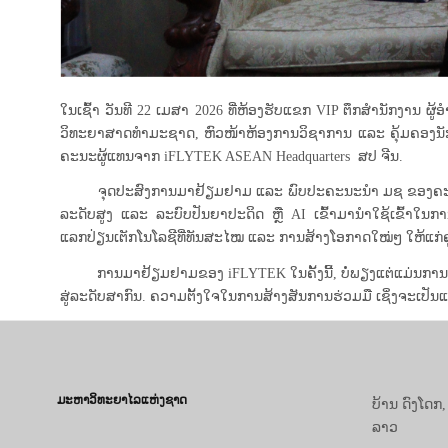
ໃນເຊົ້າ ວັນທີ 22 ເມສາ 2026 ທີ່ຫ້ອງຮັບແຂກ VIP ຕຶກສຳນັກງາ
ວິທະຍາສາດທຳມະຊາດ, ຫົວໜ້າຫ້ອງການວິຊາການ ແລະ ຄຸ້ມຄອງນັ
ຄະນະຜູ້ແທນຈາກ iFLYTEK ASEAN Headquarters ສປ ຈີນ.
ຈຸດປະສົງການມາຢ້ຽມຢາມ ແລະ ພົບປະຄະນະນໍາ ມຊ ຂອງຄະນະຜູ້ແທນດັ
ລະດັບສູງ ແລະ ລະບົບປັນຍາປະດິດ ຫຼື AI ເຂົ້າມານຳໃຊ້ເຂົ້າໃນ
ແລກປ່ຽນເຕັກໂນໂລຊີທີ່ທັນສະໄໝ ແລະ ການສ້າງໂອກາດໃໝ່ໆ ໃຫ້ແກ່
ການມາຢ້ຽມຢາມຂອງ iFLYTEK ໃນຄັ້ງນີ້, ບໍ່ພຽງແຕ່ແມ່ນການມາຢ
ສູ່ລະດັບສາກົນ. ຄວາມຕັ້ງໃຈໃນການສ້າງສັນການຮ່ວມມື ເຊິ່ງຈະເປ
ມະຫາວິທະຍາໄລແຫ່ງຊາດ
ບ້ານ ດົງໂດກ
ລາວ