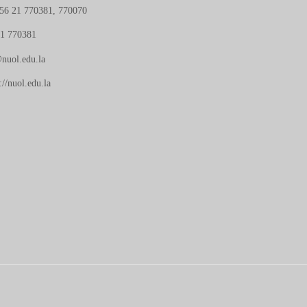
56 21 770381, 770070
21 770381
nuol.edu.la
://nuol.edu.la