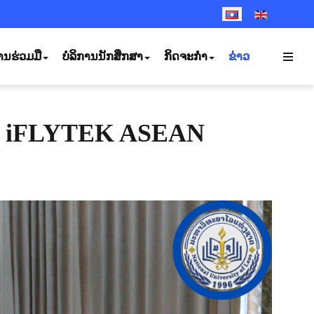
SELECT YOUR LANGUA
ານຮ່ວມມື
ບໍລິການນັກສຶກສາ
ກິດຈະກຳ
ຂ່າວ
ງ iFLYTEK ASEAN