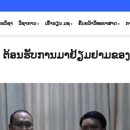
ະວິຊາ
ວິຊາການ
ເຂົ້າຮຽນ ມຊ
ຄົ້ນຄວ້າວິທະຍາສາດ
ກ
 ຕ້ອນຮັບການມາຢ້ຽມຢາມຂອ