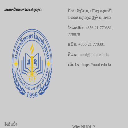
ມະຫາວິທະຍາໄລແຫ່ງຊາດ
ບ້ານ ດົງໂດກ, ເມືອງໄຊທານີ,
ນະຄອນຫຼວງວຽງຈັນ, ລາວ
ໂທລະສັບ: +856 21 770381,
770070
ແຟັກ: +856 21 770381
ອີເມວ: nuol@nuol.edu.la
ເວັບໄຊ: https://nuol.edu.la
ອີເລີນນີ້ງ
Why NUOL ?