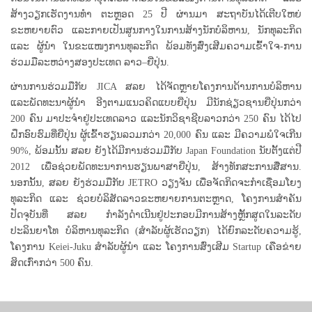
ສ້າງວຽກເຮັດງານທໍາ ຕະຫຼອດ 25 ປີ ຜ່ານມາ ສະຖາບັນໄດ້ເຕີບໃຫຍ່
ຂະຫຍາຍຕົວ ແລະກາຍເປັນສູນກາງໃນການສ້າງນັກບໍລິຫານ, ນັກທຸລະກິດ
ແລະ ຜູ້ນຳ ໃນຂະແໜງການທຸລະກິດ ພ້ອມທັງສົ່ງເສີມຄວາມເຂົ້າໃຈ-ການ
ຮ່ວມມືລະຫວ່າງສອງປະເທດ ລາວ–ຍີ່ປຸ່ນ.
ຜ່ານການຮ່ວມມືກັບ JICA ສລຍ ໄດ້ຈັດຫຼາຍໂຄງການດ້ານການບໍລິຫານ
ແລະພັດທະນາຜູ້ນຳ ອີງຕາມແນວຄິດແບບຍີ່ປຸ່ນ ມີນັກຊ່ຽວຊານຍີ່ປຸ່ນກວ່າ
200 ຄົນ ມາປະຈຳຢູ່ປະເທດລາວ ແລະນັກວິຊາຊີບລາວກວ່າ 250 ຄົນ ໄດ້ໄປ
ຝຶກອົບຮົມທີ່ຍີ່ປຸ່ນ ຜູ້ເຂົ້າຮຽນລວມກວ່າ 20,000 ຄົນ ແລະ ມີຄວາມພໍໃຈເກີນ
90%, ພ້ອມນັ້ນ ສລຍ ຍັງໄດ້ມີການຮ່ວມມືກັບ Japan Foundation ນັບຕັ້ງແຕ່ປີ
2012 ເພື່ອຊ່ວຍພັດທະນາການຮຽນພາສາຍີ່ປຸ່ນ, ສ້າງທັກສະການສື່ສານ.
ນອກນັ້ນ, ສລຍ ຍັງຮ່ວມມືກັບ JETRO ວຽງຈັນ ເພື່ອຈັດກິດຈະກຳເຊື່ອມໂຍງ
ທຸລະກິດ ແລະ ຊ່ວຍບໍລິສັດລາວຂະຫຍາຍການຕະຫຼາດ, ໂຄງການສຳຄັນ
ປັດຈຸບັນທີ່ ສລຍ ກຳລັງດຳເນີນຢູ່ປະກອບມີການສ້າງຫຼັ້ກສູດໃນລະດັບ
ປະລິນຍາໂທ ບໍລິຫານທຸລະກິດ (ສຳລັບຜູ້ເຮັດວຽກ) ໄດ້ຍົກລະດັບຄວາມຮູ້,
ໂຄງການ Keiei-Juku ສຳລັບຜູ້ນຳ ແລະ ໂຄງການສົ່ງເສີມ Startup ເຄືອຂ່າຍ
ສິດເກົ່າກວ່າ 500 ຄົນ.