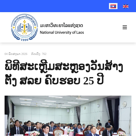
SELECT YOUR 
04 ພຶດສະພາ 2026
ກົດເບິ່ງ: 762
ພິທີສະເຫຼີມສະຫຼອງວັນສ້າງ
ຕັ້ງ ສລຍ ຄົບຮອບ 25 ປີ