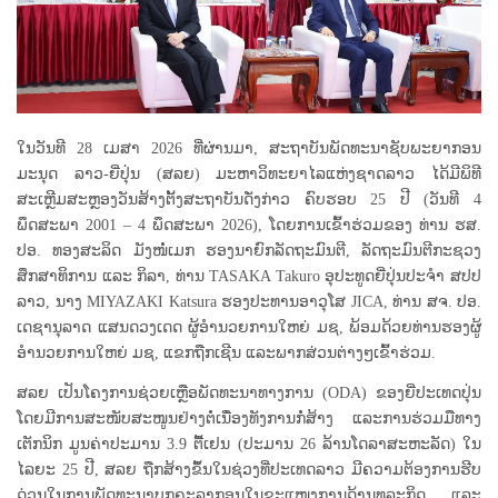
ໃນວັນທີ 28 ເມສາ 2026 ທີ່ຜ່ານມາ, ສະຖາບັນພັດທະນາຊັບພະຍາກອນ
ມະນຸດ ລາວ-ຍີ່ປຸ່ນ (ສລຍ) ມະຫາວິທະຍາໄລແຫ່ງຊາດລາວ ໄດ້ມີພິທີ
ສະເຫຼີມສະຫຼອງວັນສ້າງຕັ້ງສະຖາບັນດັ່ງກ່າວ ຄົບຮອບ 25 ປີ (ວັນທີ 4
ພຶດສະພາ 2001 – 4 ພຶດສະພາ 2026), ໂດຍການເຂົ້າຮ່ວມຂອງ ທ່ານ ຮສ.
ປອ. ທອງສະລິດ ມັງໜໍ່ເມກ ຮອງນາຍົກລັດຖະມົນຕີ, ລັດຖະມົນຕີກະຊວງ
ສຶກສາທິການ ແລະ ກິລາ, ທ່ານ TASAKA Takuro ອຸປະທູດຍີ່ປຸ່ນປະຈຳ ສປປ
ລາວ, ນາງ MIYAZAKI Katsura ຮອງປະທານອາວຸໂສ JICA, ທ່ານ ສຈ. ປອ.
ເດຊານຸລາດ ແສນດວງເດດ ຜູ້ອຳນວຍການໃຫຍ່ ມຊ, ພ້ອມດ້ວຍທ່ານຮອງຜູ້
ອຳນວຍການໃຫຍ່ ມຊ, ແຂກຖືກເຊີນ ແລະພາກສ່ວນຕ່າງໆເຂົ້າຮ່ວມ.
ສລຍ ເປັນໂຄງການຊ່ວຍເຫຼືອພັດທະນາທາງການ (ODA) ຂອງຍີ່ປະເທດປຸ່ນ
ໂດຍມີການສະໜັບສະໜູນຢ່າງຕໍ່ເນື່ອງທັງການກໍ່ສ້າງ ແລະການຮ່ວມມືທາງ
ເຕັກນິກ ມູນຄ່າປະມານ 3.9 ຕື້ເຢນ (ປະມານ 26 ລ້ານໂດລາສະຫະລັດ) ໃນ
ໄລຍະ 25 ປີ, ສລຍ ຖືກສ້າງຂຶ້ນໃນຊ່ວງທີ່ປະເທດລາວ ມີຄວາມຕ້ອງການຮີບ
ດ່ວນໃນການພັດທະນາບຸກຄະລາກອນໃນຂະແໜງການດ້ານທຸລະກິດ ແລະ