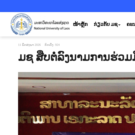
ໜ້າຫຼັກ
ກ່ຽວກັບ ມຊ
ຄະນ
11 ພຶດສະພາ 2026
ກົດເບິ່ງ: 924
ມຊ ສືບຕໍ່ລົງນາມການຮ່