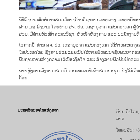
ພິທີລົງນາມສືບຕໍ່ການຮ່ວມມືທາງດ້ານວິຊາການລະຫວ່າງ ມະຫາວິທ
ຝ່າຍ ມຊ ລົງນາມ ໂດຍທ່ານ ສຈ. ປອ. ເດຊານຸລາດ ແສນດວງເດດ ຜູ
ສວນ, ມີທ່ານຫົວໜ້າຄະນະວິຊາ, ຫົວໜ້າຫ້ອງການ ແລະ ພະນັກງານທີ່ກ
ໂອກາດນີ້, ທ່ານ ສຈ. ປອ. ເດຊານຸລາດ ແສນດວງເດດ ໄດ້ກ່າວສະແດ
ໃນປະເທດໄທ; ຊຶ່ງການຮ່ວມແມ່ນເນັ້ນໃສ່ການພັດທະນາຊັບພະຍາກອ
ພື້ນຖານການສ້າງຄວາມໄວ້ເນື້ອເຊື່ອໃຈ ແລະ ສ້າງສາຍພົວພັນມິດ
ພາຍຫຼັງການລົງນາມຮ່ວມມື ຄະນະແຂກທີ່ເຂົ້າຮ່ວມປະຊຸມ ຍັງໄ
ດ້ວຍ.
ມະຫາວິທະຍາໄລແຫ່ງຊາດ
ບ້ານ ດົງໂດກ
ລາວ
ໂທລະສັບ: +8