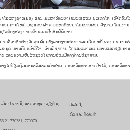
ະຍາໄລແຫ່ງຊາດ(ມຊ) ແລະ ມະຫາວິທະຍາໄລນະເຣສວນ ປະເທດໄທ ໄດ້ຈັດຂຶ້ນໃນວ
້ອຳນວຍການໃຫຍ່ ມຊ ແລະ ຝ່າຍ ມະຫາວິທະຍາໄລນະເຣສວນ ລົງນາມ ໂດຍທ່ານ ສຈ
່ຽວຂ້ອງສອງຝ່າຍເຂົ້າຮ່ວມເປັນສັກຂີພິຍານ.
ງຄວາມຕ້ອນຮັບຢ່າງອົບອຸ່ນ ພ້ອມທັງລາຍງານສະພາບລວມໂດຍຫຍໍ້ ຂອງ ມຊ ການ
ນມະນຸດ, ການຄົ້ນຄວ້າວິໄຈ, ດ້ານວິຊາການ ໂດຍສະເພາະແມ່ນການແລກປ່ຽນກ
ຕະພາບ ແລະຄວາມຮັບຜິດຊອບໃນການຮ່ວມມືທາງດ້ານວິຊາການ.
ດ້ເດີນທາງໄປຢ້ຽມຊົມຄະນະວິສະວະກຳສາດ, ຄະນະວິທະຍາສາດປ່າໄມ້, ຄະນະວ
ອີເລີນນີ້ງ
, ເມືອງໄຊທານີ, ນະຄອນຫຼວງວຽງຈັນ,
ຂ່າວ ແລະ ກິດຈະກຳ
56 21 770381, 770070