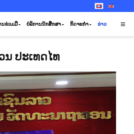
SELECT YOUR LANGUA
ານຮ່ວມມື
ບໍລິການນັກສຶກສາ
ກິດຈະກຳ
ຂ່າວ
ສວນ ປະເທດໄທ