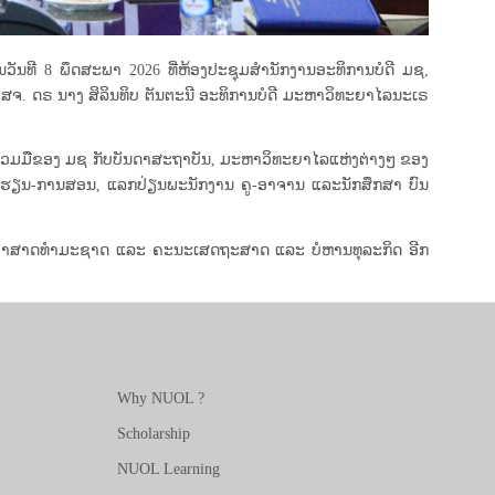
ັນທີ 8 ພຶດສະພາ 2026 ທີ່ຫ້ອງປະຊຸມສຳນັກງານອະທິການບໍດີ ມຊ,
. ດຣ ນາງ ສິລິນທິບ ຕັນຕະນີ ອະທິການບໍດີ ມະຫາວິທະຍາໄລນະເຣ
ຮ່ວມມືຂອງ ມຊ ກັບບັນດາສະຖາບັນ, ມະຫາວິທະຍາໄລແຫ່ງຕ່າງໆ ຂອງ
ານຮຽນ-ການສອນ, ແລກປ່ຽນພະນັກງານ ຄູ-ອາຈານ ແລະນັກສຶກສາ ບົນ
ິທະຍາສາດທຳມະຊາດ ແລະ ຄະນະເສດຖະສາດ ແລະ ບໍຫານທຸລະກິດ ອີກ
Why NUOL ?
Scholarship
NUOL Learning