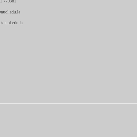
21 770381
nuol.edu.la
://nuol.edu.la