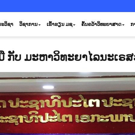
ະວິຊາ
ວິຊາການ
ເຂົ້າຮຽນ ມຊ
ຄົ້ນຄວ້າວິທະຍາສາດ
ກ
ວມມື ກັບ ມະຫາວິທະຍາໄລນະເຣ