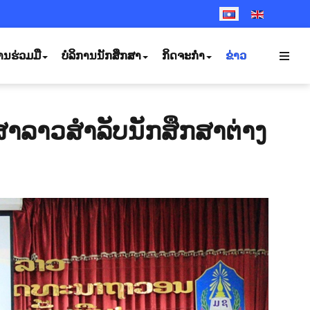
SELECT YOUR LANGUA
ານຮ່ວມມື
ບໍລິການນັກສຶກສາ
ກິດຈະກຳ
ຂ່າວ
ສາລາວສຳລັບນັກສຶກສາຕ່າງ