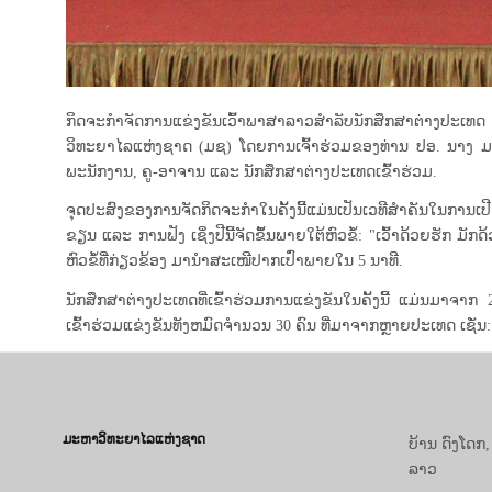
ກິດຈະກຳຈັດການແຂ່ງຂັນເວົ້າພາສາລາວສຳລັບນັກສຶກສາຕ່າງປະເທດ
ວິທະຍາໄລແຫ່ງຊາດ (ມຊ) ໂດຍການເຈົ້າຮ່ວມຂອງທ່ານ ປອ. ນາງ
ພະນັກງານ, ຄູ-ອາຈານ ແລະ ນັກສຶກສາຕ່າງປະເທດເຂົ້າຮ່ວມ.
ຈຸດປະສົງຂອງການຈັດກິດຈະກຳໃນຄັ້ງນີ້ແມ່ນເປັນເວທີສຳຄັນໃນກາ
ຂຽນ ແລະ ການຟັງ ເຊິ່ງປີນີ້ຈັດຂຶ້ນພາຍໃຕ້ຫົວຂໍ້: "ເວົ້າດ້ວຍຮັກ 
ຫົວຂໍ້ທີ່ກ່ຽວຂ້ອງ ມານຳສະເໜີປາກເປົ່າພາຍໃນ 5 ນາທີ.
ນັກສຶກສາຕ່າງປະເທດທີ່ເຂົ້າຮ່ວມການແຂ່ງຂັນໃນຄັ້ງນີ້ ແມ່ນມາ
ເຂົ້າຮ່ວມແຂ່ງຂັນທັງຫມົດຈໍານວນ 30 ຄົນ ທີ່ມາຈາກຫຼາຍປະເທດ ເຊັ່ນ
ມະຫາວິທະຍາໄລແຫ່ງຊາດ
ບ້ານ ດົງໂດກ
ລາວ