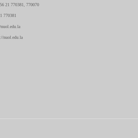
56 21 770381, 770070
21 770381
nuol.edu.la
://nuol.edu.la