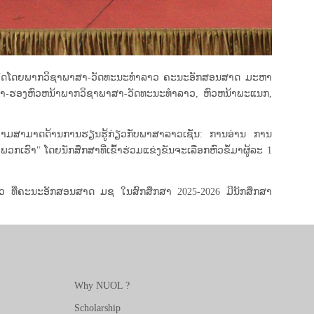
 ເຊິ່ງຈັດໂດຍພາກວິຊາພາສາ-ວັດທະນະທຳລາວ ຄະນະອັກສອນສາດ ມະຫາ
າ-ຮອງຫົວຫນ້າພາກວິຊາພາສາ-ວັດທະນະທໍາລາວ, ຫົວຫນ້າພະແນກ,
ງຄວາມສາມາດດ້ານການຮຽນຮູ້ກ່ຽວກັບພາສາລາວເຊັ່ນ: ການອ່ານ ການ
ພວກເຮົາ" ໂດຍນັກສຶກສາທີ່ເຂົ້າຮ່ວມແຂ່ງຂັນຈະເລືອກຫົວຂໍ້ມາຜູ້ລະ 1
ຳລາວ ທີ່ຄະນະອັກສອນສາດ ມຊ ໃນສົກສຶກສາ 2025-2026 ມີນັກສຶກສາ
Why NUOL ?
Scholarship