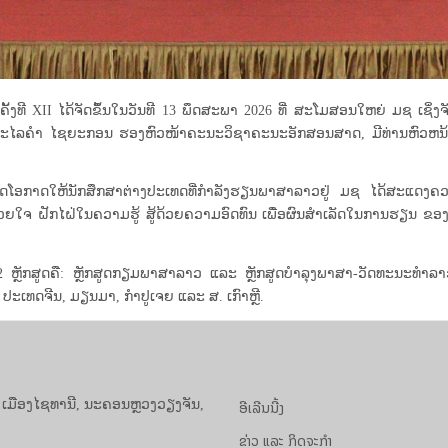
 ຄັ້ງທີ XII ໄດ້ຈັດຂຶ້ນໃນວັນທີ 13 ພຶດສະພາ 2026 ທີ່ ສະໂມສອນໃຫຍ່ ມຊ
 ມະໄລຄຳ ໄຊຍະກອນ ຮອງຫົວໜ້າຄະນະວິຊາຄະນະອັກສອນສາດ, ມີທ່ານຫົວຫນ້
ນເປີດໂອກາດໃຫ້ນັກສຶກສາຕ່າງປະເທດທີ່ກຳລັງຮຽນພາສາລາວຢູ່ ມຊ ໄດ້ສະແດ
ມັກດ້ວຍໃຈ ຝັກໄຝ່ໃນຄວາມຮູ້ ສູ້ດ້ວຍຄວາມອົດທົນ ເພື່ອຜົນສຳເລັດໃນການຮຽນ ຂອງ
ຈາກ 2 ຫຼັກສູດຄື: ຫຼັກສູດກຽມພາສາລາວ ແລະ ຫຼັກສູດບຳລຸງພາສາ-ວັດທະນະທ
: ປະເທດຈີນ, ມຽນມາ, ກຳປູເຈຍ ແລະ ສ. ເກົາຫຼີ.
ອີເລີນນີ້ງ
, ເມືອງໄຊທານີ, ນະຄອນຫຼວງວຽງຈັນ,
ຂ່າວ ແລະ ກິດຈະກຳ