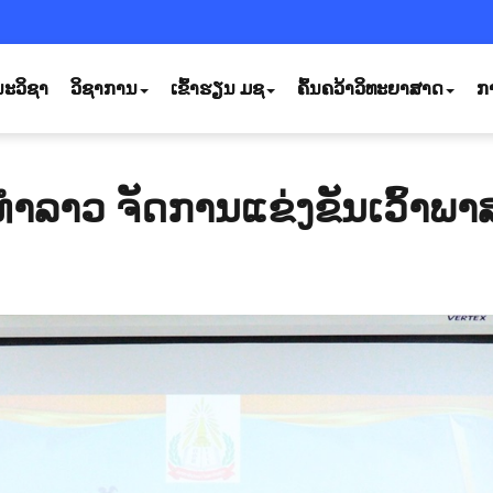
ະວິຊາ
ວິຊາການ
ເຂົ້າຮຽນ ມຊ
ຄົ້ນຄວ້າວິທະຍາສາດ
ກ
ລາວ ຈັດການແຂ່ງຂັນເວົ້າພາ