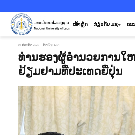
ໜ້າຫຼັກ
ກ່ຽວກັບ ມຊ
ຄະນ
02 ກໍລະກົດ 2026
ກົດເບິ່ງ: 1204
ທ່ານຮອງຜູ້ອຳນວຍການໃຫ
ຢ້ຽມຢາມທີ່ປະເທດຍີ່ປຸ່ນ