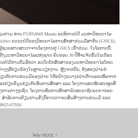
ະຢ້ຽມຢາມ ທ່ານ FUJISAWA Masato ອະທິການບໍດີ ມະຫາວິທະຍາໄລ
Yuichiro ຄະນະບໍດີຂອງວິທະຍາໄລການສຶກສາຮ່ວມມືສາກົນ (GSICS);
້ຊ່ວຍສາດສະດາຈານໂຄງການຢູ່ GSICS ເຂົ້າຮ່ວມ. ໃນໂອກາດນີ້,
້ງມະຫາວິທະຍາໄລແຫ່ງຊາດ ຄົບຮອບ 30 ປີທີ່ຈະຈັດຂຶ້ນໃນເດືອນ
ທ່ານກໍໄດ້ກ່າວຕື່ມອີກວ່າ ອະດີດນັກສຶກສາຂອງມະຫາວິທະຍາໄລໂກເບ
າງໆທີ່ກ່ຽວຂ້ອງໃນຫຼາຍວຽກງານ. ຫຼັງຈາກນັ້ນ, ທັງສອງຝ່າຍກໍ
ວກັບການຮ່ວມມືຂອງຝ່າຍ ໃຫ້ກວ້າງຂວາງກວ່າເກົ່ານອກເໜືອຈາກ
ແລກປ່ຽນຂໍ້ມູນກ່ຽວກັບທຶນການສຶກສາ ແລະ ໂຄງການສະໜັບສະໜູນທີ່
ີໂຄງການຕ່າງໆເຊັ່ນ: ໂຄງການທຶນການສຶກສາພັດທະນາຊັບພະຍາກອນ
 ສຳລັບການຢ້ຽມຢາມຄັ້ງນີ້ຄາດວ່າຈະເສີມສ້າງການຮ່ວມມື ແລະ
0625-67926/
Why NUOL ?