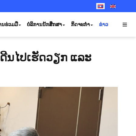
SELECT YOUR LANGUA
ານຮ່ວມມື
ບໍລິການນັກສຶກສາ
ກິດຈະກຳ
ຂ່າວ
ດີນໄປເຮັດວຽກ ແລະ