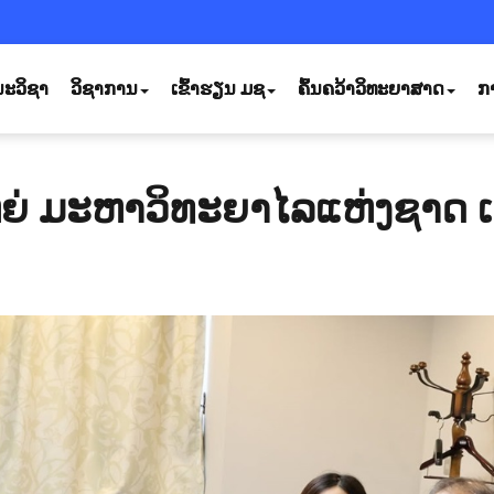
ະວິຊາ
ວິຊາການ
ເຂົ້າຮຽນ ມຊ
ຄົ້ນຄວ້າວິທະຍາສາດ
ກ
ຍ່ ມະຫາວິທະຍາໄລແຫ່ງຊາດ ເ