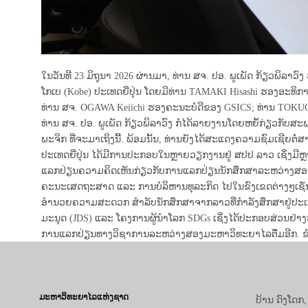
ໃນວັນທີ 23 ມິຖຸນາ 2026 ຜ່ານມາ, ທ່ານ ສຈ. ປອ. ພູເພັດ ກ້ຽວພິ
ໂກເບ (Kobe) ປະເທດຍີ່ປຸ່ນ ໂດຍມີທ່ານ TAMAKI Hisashi ຮອງອະທິ
ທ່ານ ສຈ. OGAWA Keiichi ຮອງຄະນະບໍດີຂອງ GSICS; ທ່ານ TOKUOK
ທ່ານ ສຈ. ປອ. ພູເພັດ ກ້ຽວພິລາວົງ ກໍໄດ້ລາຍງານໂດຍຫຍໍ້ກ່ຽວກັ
ພະຈິກ ທີ່ຈະມາເຖິງນີ້. ພ້ອມນັ້ນ, ທ່ານຍັງໄດ້ສະແດງຄວາມຊົມເຊີຍ
ປະເທດຍີ່ປຸ່ນ ໄດ້ມີການປະກອບໃນຫຼາຍວຽກງານຢູ່ ສປປ ລາວ ເຊິ່ງມີຫ
ແລກປ່ຽນຄວາມຄິດເຫັນກ່ຽວກັບການແລກປ່ຽນນັກສຶກສາລະຫວ່າງສອງ
ຄະນະເສດຖະສາດ ແລະ ການບໍລິຫານທຸລະກິດ ໄປໃນຂົງເຂດຕ່າງໆເຊັ່ນ:
ອຳນວຍຄວາມສະດວກ ສຳລັບນັກສຶກສາຈາກລາວທີ່ກຳລັງສຶກສາຢູ່ປະເທດ
ມະນຸດ (JDS) ແລະ ໂຄງການຜູ້ນຳໂລກ SDGs ເຊິ່ງໄດ້ປະກອບສ່ວນຢ່າ
ການແລກປ່ຽນທາງວິຊາການລະຫວ່າງສອງມະຫາວິທະຍາໄລຕື່ມອີກ. ຂໍຂອບ
ມະຫາວິທະຍາໄລແຫ່ງຊາດ
ບ້ານ ດົງໂດກ