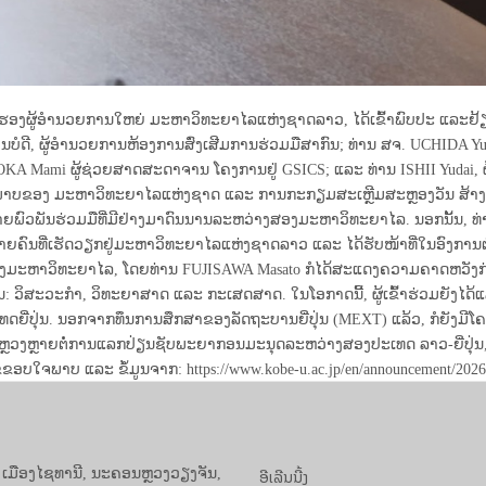
ລາວົງ ຮອງຜູ້ອຳນວຍການໃຫຍ່ ມະຫາວິທະຍາໄລແຫ່ງຊາດລາວ, ໄດ້ເຂົ້າພົບປະ ແລ
ການບໍດີ, ຜູ້ອຳນວຍການຫ້ອງການສົ່ງເສີມການຮ່ວມມືສາກົນ; ທ່ານ ສຈ. UCHIDA 
A Mami ຜູ້ຊ່ວຍສາດສະດາຈານ ໂຄງການຢູ່ GSICS; ແລະ ທ່ານ ISHII Yudai, ຜູ
ບສະພາບຂອງ ມະຫາວິທະຍາໄລແຫ່ງຊາດ ແລະ ການກະກຽມສະເຫຼີມສະຫຼອງວັນ ສ້າງຕັ
ຕໍ່ສາຍພົວພັນຮ່ວມມືທີ່ມີຢ່າງມາດົນນານລະຫວ່າງສອງມະຫາວິທະຍາໄລ. ນອກນັ້ນ, 
ຼາຍຄົນທີ່ເຮັດວຽກຢູ່ມະຫາວິທະຍາໄລແຫ່ງຊາດລາວ ແລະ ໄດ້ຮັບໜ້າທີ່ໃນອົງການຕ່
ມະຫາວິທະຍາໄລ, ໂດຍທ່ານ FUJISAWA Masato ກໍໄດ້ສະແດງຄວາມຄາດຫວັງກ່ຽ
 ວິສະວະກຳ, ວິທະຍາສາດ ແລະ ກະເສດສາດ. ໃນໂອກາດນີ້, ຜູ້ເຂົ້າຮ່ວມຍັງໄດ້
ຍີ່ປຸ່ນ. ນອກຈາກທຶນການສຶກສາຂອງລັດຖະບານຍີ່ປຸ່ນ (MEXT) ແລ້ວ, ກໍຍັງມ
ງຫຼວງຫຼາຍຕໍ່ການແລກປ່ຽນຊັບພະຍາກອນມະນຸດລະຫວ່າງສອງປະເທດ ລາວ-ຍີ່ປຸ່ນ,
ໃຈພາບ ແລະ ຂໍ້ມູນຈາກ: https://www.kobe-u.ac.jp/en/announcement/2026
ອີເລີນນີ້ງ
, ເມືອງໄຊທານີ, ນະຄອນຫຼວງວຽງຈັນ,