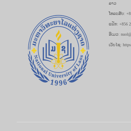
ລາວ
ໂທລະສັບ: +8
ແຟັກ: +856 
ອີເມວ: nuol@
ເວັບໄຊ: https