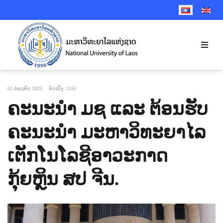
SELECT YOUR 
02 ກໍລະກົດ 2026
ກົດເບິ່ງ: 1265
ຄະນະນໍາ ມຊ ແລະ ຕ້ອນຮັບ
ຄະນະນໍາ ມະຫາວິທະຍາໄລ
ເຕັກໂນໂລຊີອາວະກາດ
ກຸ້ຍຫຼິນ ສປ ຈີນ.