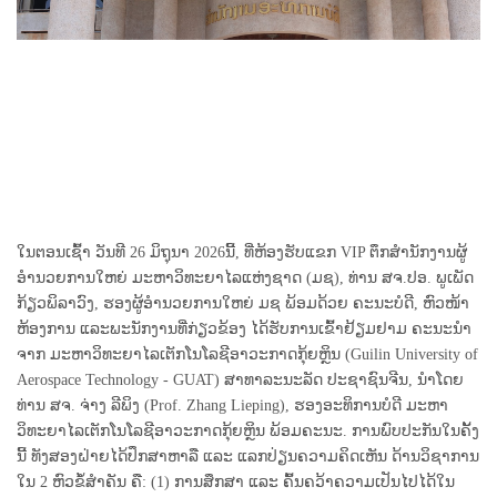
ໃນຕອນເຊົ້າ ວັນທີ 26 ມິຖຸນາ 2026ນີ້, ທີ່ຫ້ອງຮັບແຂກ VIP ຕຶກສຳນັກງານຜູ້
ອຳນວຍການໃຫຍ່ ມະຫາວິທະຍາໄລແຫ່ງຊາດ (ມຊ), ທ່ານ ສຈ.ປອ. ພູເພັດ
ກ້ຽວພິລາວົງ, ຮອງຜູ້ອຳນວຍການໃຫຍ່ ມຊ ພ້ອມດ້ວຍ ຄະນະບໍດີ, ຫົວໜ້າ
ຫ້ອງການ ແລະພະນັກງານທີ່ກ່ຽວຂ້ອງ ໄດ້ຮັບການເຂົ້າຢ້ຽມຢາມ ຄະນະນໍາ
ຈາກ ມະຫາວິທະຍາໄລເຕັກໂນໂລຊີອາວະກາດກຸ້ຍຫຼິນ (Guilin University of
Aerospace Technology - GUAT) ສາທາລະນະລັດ ປະຊາຊົນຈີນ, ນຳໂດຍ
ທ່ານ ສຈ. ຈ່າງ ລີພິງ (Prof. Zhang Lieping), ຮອງອະທິການບໍດີ ມະຫາ
ວິທະຍາໄລເຕັກໂນໂລຊີອາວະກາດກຸ້ຍຫຼິນ ພ້ອມຄະນະ. ການພົບປະກັນໃນຄັ້ງ
ນີ້ ທັງສອງຝ່າຍໄດ້ປຶກສາຫາລື ແລະ ແລກປ່ຽນຄວາມຄິດເຫັນ ດ້ານວິຊາການ
ໃນ 2 ຫົວຂໍ້ສຳຄັນ ຄື: (1) ການສຶກສາ ແລະ ຄົ້ນຄວ້າຄວາມເປັນໄປໄດ້ໃນ