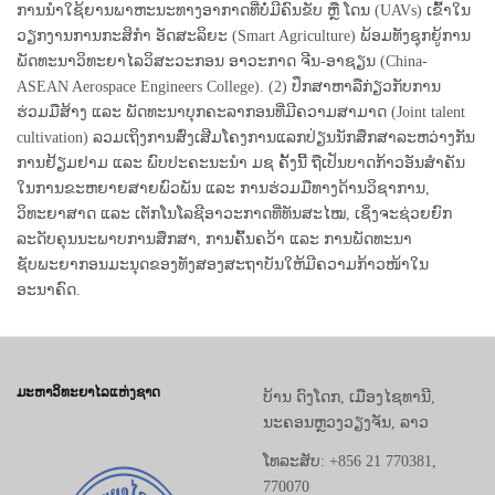
ການນຳໃຊ້ຍານພາຫະນະທາງອາກາດທີ່ບໍ່ມີຄົນຂັບ ຫຼື ໂດນ (UAVs) ເຂົ້າໃນ
ວຽກງານການກະສິກຳ ອັດສະລິຍະ (Smart Agriculture) ພ້ອມທັງຊຸກຍູ້ການ
ພັດທະນາວິທະຍາໄລວິສະວະກອນ ອາວະກາດ ຈີນ-ອາຊຽນ (China-
ASEAN Aerospace Engineers College). (2) ປຶກສາຫາລືກ່ຽວກັບການ
ຮ່ວມມືສ້າງ ແລະ ພັດທະນາບຸກຄະລາກອນທີ່ມີຄວາມສາມາດ (Joint talent
cultivation) ລວມເຖິງການສົ່ງເສີມໂຄງການແລກປ່ຽນນັກສຶກສາລະຫວ່າງກັນ
ການຢ້ຽມຢາມ ແລະ ພົບປະຄະນະນໍາ ມຊ ຄັ້ງນີ້ ຖືເປັນບາດກ້າວອັນສຳຄັນ
ໃນການຂະຫຍາຍສາຍພົວພັນ ແລະ ການຮ່ວມມືທາງດ້ານວິຊາການ,
ວິທະຍາສາດ ແລະ ເຕັກໂນໂລຊີອາວະກາດທີ່ທັນສະໄໝ, ເຊິ່ງຈະຊ່ວຍຍົກ
ລະດັບຄຸນນະພາບການສຶກສາ, ການຄົ້ນຄວ້າ ແລະ ການພັດທະນາ
ຊັບພະຍາກອນມະນຸດຂອງທັງສອງສະຖາບັນໃຫ້ມີຄວາມກ້າວໜ້າໃນ
ອະນາຄົດ.
ມະຫາວິທະຍາໄລແຫ່ງຊາດ
ບ້ານ ດົງໂດກ, ເມືອງໄຊທານີ,
ນະຄອນຫຼວງວຽງຈັນ, ລາວ
ໂທລະສັບ: +856 21 770381,
770070