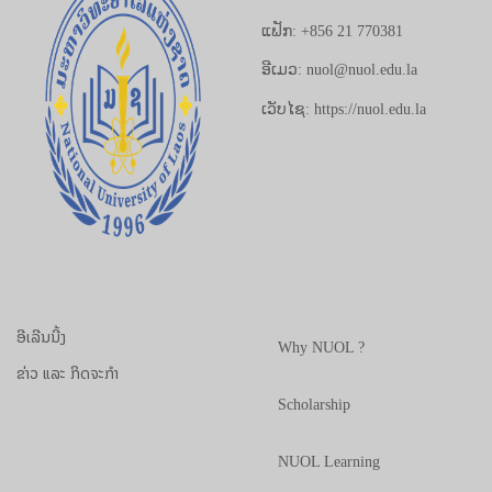
ແຟັກ: +856 21 770381
ອີເມວ: nuol@nuol.edu.la
ເວັບໄຊ: https://nuol.edu.la
ອີເລີນນີ້ງ
Why NUOL ?
ຂ່າວ ແລະ ກິດຈະກຳ
Scholarship
NUOL Learning