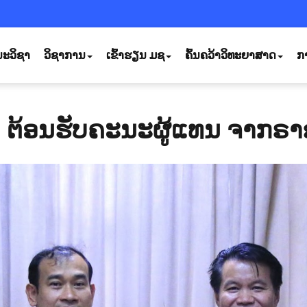
ະວິຊາ
ວິຊາການ
ເຂົ້າຮຽນ ມຊ
ຄົ້ນຄວ້າວິທະຍາສາດ
ກ
ຕ້ອນຮັບຄະນະຜູ້ແທນ ຈາກຣາ