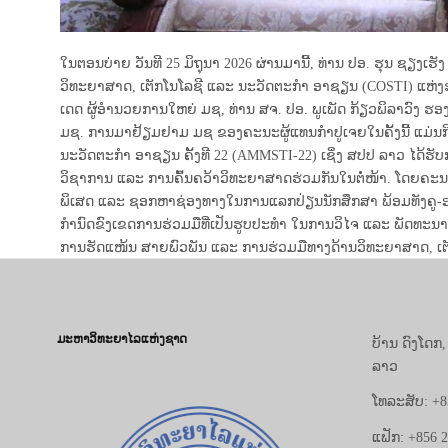
ໃນຕອນບ່າຍ ວັນທີ 25 ມິຖຸນາ 2026 ຜ່ານມານີ້, ທ່ານ ປອ. ຮຸນ ຊຽ
ວິທະຍາສາດ, ເຕັກໂນໂລຊີ ແລະ ນະວັດຕະກຳ ອາຊຽນ (COSTI) ແຫ່ງ
ເດດ ຜູ້ອໍານວຍການໃຫຍ່ ມຊ, ທ່ານ ສຈ. ປອ. ພູເພັດ ກ້ຽວພິລາວົງ ຮ
ມຊ. ການມາຢ້ຽມຢາມ ມຊ ຂອງຄະນະຜູ້ແທນກຳປູເຈຍໃນຄັ້ງນີ້ ແມ່ນກ
ນະວັດຕະກຳ ອາຊຽນ ຄັ້ງທີ 22 (AMMSTI-22) ເຊິ່ງ ສປປ ລາວ ໄດ້ຮັບ
ວິຊາການ ແລະ ການຄົ້ນຄວ້າວິທະຍາສາດຮ່ວມກັນໃນຕໍ່ໜ້າ. ໂດຍຄະນະຜ
ພິເສດ ແລະ ຊອກຫາຊ່ອງທາງໃນການແລກປ່ຽນນັກສຶກສາ ພ້ອມທັງຄູ-ອາ
ກຳນົດຂົງເຂດການຮ່ວມມືທີ່ເປັນຮູບປະທຳ ໃນການວິໄຈ ແລະ ພັດທະນ
ການຮັດແໜ້ນ ສາຍພົວພັນ ແລະ ການຮ່ວມມືທາງດ້ານວິທະຍາສາດ, ເຕ
ມະຫາວິທະຍາໄລແຫ່ງຊາດ
ບ້ານ ດົງໂດກ
ລາວ
ໂທລະສັບ: +8
ແຟັກ: +856 