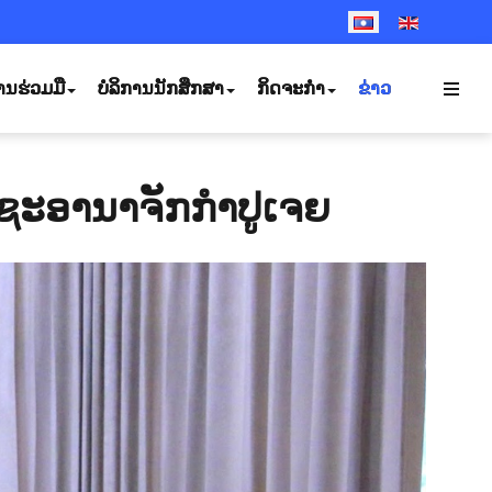
SELECT YOUR LANGUA
ານຮ່ວມມື
ບໍລິການນັກສຶກສາ
ກິດຈະກຳ
ຂ່າວ
ຊະອານາຈັກກຳປູເຈຍ