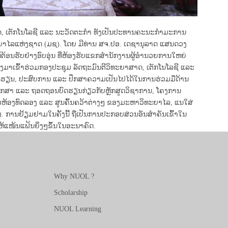
ຍາສາດ, ເຕັກໂນໂລຊີ ແລະ ນະວັດຕະກຳ ທັງເປັນປະທານຄະນະກຳມະການ
ຍາໄລແຫ່ງຊາດ (ມຊ). ໂດຍ ມີທ່ານ ສຈ.ປອ. ເດຊານຸລາດ ແສນດວງ
້ອນຮັບຢ່າງອົບອຸ່ນ ທີ່ຫ້ອງຮັບແຂກສໍານັກງານຜູ້ອໍານວຍການໃຫຍ່
ມາເຂົ້າຮ່ວມກອງປະຊຸມ ລັດຖະມົນຕີວິທະຍາສາດ, ເຕັກໂນໂລຊີ ແລະ
ຽນບົດຮຽນ, ປະສົບການ ແລະ ປຶກສາຄວາມເປັນໄປໄດ້ໃນການຮ່ວມມືດ້ານ
ື່ອສຶກສາ ແລະ ຖອດຖອນບົດຮຽນກ່ຽວກັບຫຼັກສູດວິຊາການ, ໂຄງການ
ມຫ້ອງທົດລອງ ແລະ ສູນຄົ້ນຄວ້າຕ່າງໆ ຂອງມະຫາວິທະຍາໄລ, ແນໃສ່
ການຢ້ຽມຢາມໃນຄັ້ງນີ້ ຖືເປັນການປະກອບສ່ວນອັນສຳຄັນເຂົ້າໃນ
ແໜ້ນແຟ້ນຍິ່ງໆຂຶ້ນໃນອະນາຄົດ.
Why NUOL ?
Scholarship
NUOL Learning