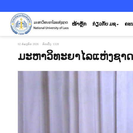
ໜ້າຫຼັກ
ກ່ຽວກັບ ມຊ
ຄະນ
02 ກໍລະກົດ 2026
ກົດເບິ່ງ: 1328
ມະຫາວິທະຍາໄລແຫ່ງຊາດ 