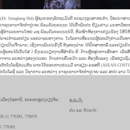
ງເຮັງ (Dr. Siengheng Hul) ຜູ້ຊ່ວຍຮອງລັດຖະມົນຕີ ກະຊວງອຸດສາຫະກຳ, ວິທະ
ຣາຊະອານາຈັກກຳປູເຈຍ ພ້ອມດ້ວຍຄະນະ ໄດ້ເຂົ້າພົບປະ ຢ້ຽມຢາມ ມະຫາວິທະ
ອງຜູ້ອຳນວຍການໃຫຍ່ ມຊ ພ້ອມດ້ວຍຄະນະບໍດີ, ຫົວໜ້າຫ້ອງການກ່ຽວຂ້ອງ ໃຫ້ໃຫ້ຕ
ິດຈະກຳແລກປ່ຽນ ນອກວາລະທາງການ. ໃນໂອກາດທີ່ຄະນະຜູ້ແທນດັ່ງກ່າວເດີນທາງ
ກຽດເປັນເຈົ້າພາບ; ເຊິ່ງການພົບປະຄັ້ງນີ້ ທັງສອງຝ່າຍ ໄດ້ປຶກສາຫາລື ແລກປ່
ູ້ແທນໄດ້ເນັ້ນໃສ່ 2 ຂົງເຂດວຽກງານທີ່ສຳຄັນ ຄື: ດ້ານຫຼັກສູດການສຶກສາ: ເພ
ຈານ ລະຫວ່າງສອງປະເທດ. ດ້ານການຄົ້ນຄວ້າ ແລະ ຫ້ອງທົດລອງ: ເພື່ອທ່ຽວຊົ
າເຕັກໂນໂລຊີຮ່ວມກັນ ພາຍໃຕ້ຂອບການຮ່ວມມື ອາຊຽນ-ຄອສຕີ (ASEAN-COSTI). 
ັກໂນໂລຊີ ແລະ ວິຊາການ ລະຫວ່າງ ຣາຊະອານາຈັກກຳປູເຈຍ ແລະ ສປປ ລາວ ໃຫ້
ອີເລີນນີ້ງ
, ເມືອງໄຊທານີ, ນະຄອນຫຼວງວຽງຈັນ,
ຂ່າວ ແລະ ກິດຈະກຳ
56 21 770381, 770070
21 770381