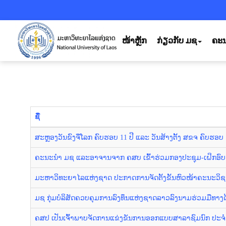
ໜ້າຫຼັກ
ກ່ຽວກັບ ມຊ
ຄະນ
ຊື່
ສະຫຼອງວັນຂົງຈືໂລກ ຄົບຮອບ 11 ປີ ແລະ ວັນສ້າງຕັ້ງ ສຂຈ ຄົບຮອບ 1
ຄະນະນຳ ມຊ ແລະອາຈານຈາກ ຄສບ ເຂົ້າຮ່ວມກອງປະຊຸມ-ເຝິກອົ
ມະຫາວິທະຍາໄລແຫ່ງຊາດ ປະກາດການຈັດຕັ້ງຂັ້ນຫົວໜ້າຄະນະວິ
ມຊ ກຸ່ມບໍລິສັດຄວບຄຸມການລົງທຶນແຫ່ງຊາດລາວລົງນາມຮ່ວມມືທາງ
ຄສປ ເປັນເຈົ້າພາບຈັດການແຂ່ງຂັນການອອກແບບສາລາຊົມນົກ ປະຈຳ