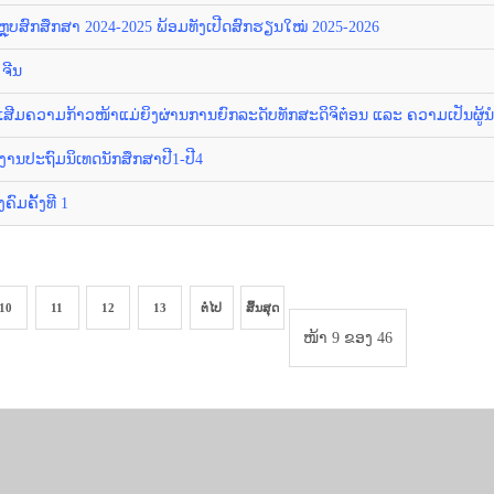
ຼຸບສົກສຶກສາ 2024-2025 ພ້ອມທັງເປີດສົກຮຽນໃໝ່ 2025-2026
ຈີນ
ີມຄວາມກ້າວໜ້າແມ່ຍິງຜ່ານການຍົກລະດັບທັກສະດິຈິຕ໋ອນ ແລະ ຄວາມເປັນຜູ້ນໍາ ຢູ
ນປະຖົມນິເທດນັກສຶກສາປີ1-ປີ4
ົມຄັ້ງທີ 1
10
11
12
13
ຕໍ່ໄປ
ສິ້ນສຸດ
ໜ້າ 9 ຂອງ 46