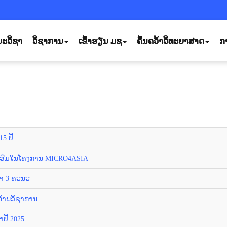
ະວິຊາ
ວິຊາການ
ເຂົ້າຮຽນ ມຊ
ຄົ້ນຄວ້າວິທະຍາສາດ
ກ
5 ປີ
ບຮົມໃນໂຄງການ MICRO4ASIA
ຊາ 3 ຄະນະ
ດ້ານວິຊາການ
ປີ 2025