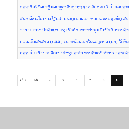
ຄສສ ຈັດພິທີສະເຫຼີມສະຫຼອງວັນຄູແຫ່ງຊາດ ຄົບຮອບ 31 ປີ ແລະສະຫ
ສຂຈ ຕ້ອນຮັບການຢ້ຽມຢາມຂອງຄະນະນຳຈາກນະຄອນຄຸນໝິງ ສປ 
ອາຈານ ແລະ ນັກສຶກສາ ມຊ ເຂົ້າຮ່ວມກອງປະຊຸມຝຶກອົບຮົມການສົ່ງເສ
ຄະນະສຶກສາສາດ (ຄສສ ) ມະຫາວິທະຍາໄລແຫ່ງຊາດ (ມຊ) ໄດ້ຈັດງາ
ຄສຄ ເປັນເຈົ້າພາບຈັດກອງປະຊຸມສາກົນການຄົ້ນຄວ້າວິທະຍາສາດສັງຄ
ເລີ່ມ
ຕໍ່ໄປ
4
5
6
7
8
9