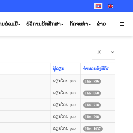
SELECT YOUR LANGUA
ານຮ່ວມມື
ບໍລິການນັກສຶກສາ
ກິດຈະກຳ
ຂ່າວ
ສະແດງ
#
ຜູ້ຂຽນ
ຈຳນວນຄັ້ງທີ່ກົດ
ຂຽນໂດຍ pao
Hits: 796
ຂຽນໂດຍ pao
Hits: 660
ຂຽນໂດຍ pao
Hits: 718
ຂຽນໂດຍ pao
Hits: 798
ຂຽນໂດຍ pao
Hits: 1037