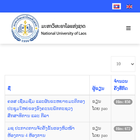
SELECT YOUR 
ສະແດງ
#
ຈຳນວນ
ຊື່
ຜູ້ຂຽນ
ຄັ້ງທີ່ກົດ
ຄອສ ເຊື່ອມຊືມ ແລະຜັນຂະຫຍາຍມະຕິກອງ
ຂຽນ
Hits: 850
ປະຊຸມໃຫຍ່ຂອງອົງຄະນະພັກກະຊວງ
ໂດຍ pao
ສຶກສາທິການ ແລະ ກີລາ
ມຊ ປະກາດການຈັດຕັ້ງຂັ້ນຮອງຫົວໜ້າ
ຂຽນ
Hits: 672
ຫ້ອງການ 4 ຫ້ອງການ
ໂດຍ pao