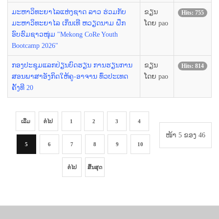
ມະຫາວິທະຍາໄລແຫ່ງຊາດ ລາວ ຮ່ວມກັບ
ຂຽນ
Hits: 755
ມະຫາວິທະຍາໄລ ເກິ່ນເທີ ຫວຽດນາມ ຝຶກ
ໂດຍ pao
ອົບຮົມຊາວໜຸ່ມ "Mekong CoRe Youth
Bootcamp 2026"
ກອງປະຊຸມແລກປ່ຽນບົດຮຽນ ການຮຽນການ
ຂຽນ
Hits: 814
ສອນພາສາອັງກິດໃຫ້ຄູ-ອາຈານ ທົ່ວປະເທດ
ໂດຍ pao
ຄັ້ງທີ 20
ເລີ່ມ
ຕໍ່ໄປ
1
2
3
4
ໜ້າ 5 ຂອງ 46
5
6
7
8
9
10
ຕໍ່ໄປ
ສິ້ນສຸດ