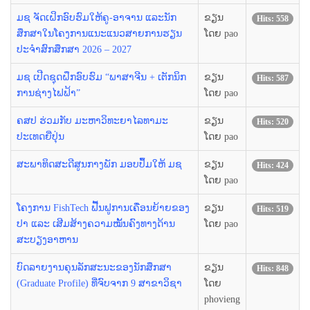
ມຊ ຈັດເຝິກອົບຮົມໃຫ້ຄູ-ອາຈານ ແລະນັກ
ຂຽນ
Hits: 558
ສຶກສາໃນໂຄງການແນະແນວສາຍການຮຽນ
ໂດຍ pao
ປະຈຳສົກສຶກສາ 2026 – 2027
ມຊ ເປີດຊຸດຝຶກອົບຮົມ “ພາສາຈີນ + ເຕັກນິກ
ຂຽນ
Hits: 587
ການຊ່າງໄຟຟ້າ”
ໂດຍ pao
ຄສປ ຮ່ວມກັບ ມະຫາວິທະຍາໄລທາມະ
ຂຽນ
Hits: 520
ປະເທດຍີ່ປຸ່ນ
ໂດຍ pao
ສະພາທິດສະດີສູນກາງພັກ ມອບປຶ້ມໃຫ້ ມຊ
ຂຽນ
Hits: 424
ໂດຍ pao
ໂຄງການ FishTech ຟື້ນຟູການເຄື່ອນຍ້າຍຂອງ
ຂຽນ
Hits: 519
ປາ ແລະ ເສີມສ້າງຄວາມໝັ້ນຄົງທາງດ້ານ
ໂດຍ pao
ສະບຽງອາຫານ
ບົດລາຍງານຄຸນລັກສະນະຂອງນັກສຶກສາ
ຂຽນ
Hits: 848
(Graduate Profile) ທີ່ຈົບຈາກ 9 ສາຂາວິຊາ
ໂດຍ
phovieng