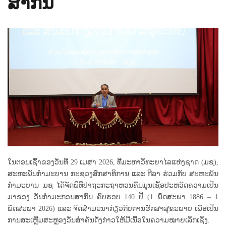
ສາກົນ
ໃນຕອນເຊົ້າຂອງວັນທີ 29 ເມສາ 2026, ທີ່ມະຫາວິທະຍາໄລແຫ່ງຊາດ (ມຊ),
ສະຫະພັນກຳມະບານ ກະຊວງສຶກສາທິການ ແລະ ກີລາ ຮ່ວມກັບ ສະຫະພັນ
ກຳມະບານ ມຊ ໄດ້ຈັດພິທີປາຖະກະຖາຫວນຄືນມູນເຊື້ອປະຫວັດຄວາມເປັນ
ມາຂອງ ວັນກຳມະກອນສາກົນ ຄົບຮອບ 140 ປີ (1 ພຶດສະພາ 1886 – 1
ພຶດສະພາ 2026) ແລະ ຈັດສຳມະນາກ່ຽວກັບການຮັກສາສຸຂະພາບ ເພື່ອເປັນ
ການສະເຫຼີມສະຫຼອງວັນສຳຄັນດັ່ງກ່າວໃຫ້ມີເນື້ອໃນຄວາມໝາຍເລິກເຊິ່ງ.