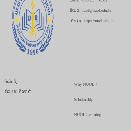
ແຟັກ: +856 21 770381
ອີເມວ: nuol@nuol.edu.la
ເວັບໄຊ: https://nuol.edu.la
ອີເລີນນີ້ງ
Why NUOL ?
ຂ່າວ ແລະ ກິດຈະກຳ
Scholarship
NUOL Learning