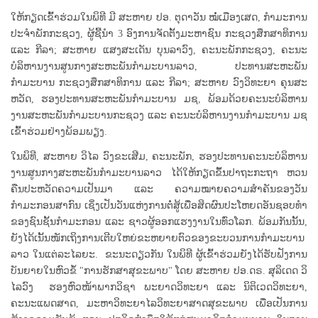
ໃຫ້ກຽດເຂົ້າຮ່ວມໃນພິທີ ມີ ສະຫາຍ ປອ. ຕຸດາວັນ ໝໍ່ເມືອງເສດ, ກຳມະການ
ປະຈຳພັກກະຊວງ, ຜູ້ຊີ້ນຳ 3 ອົງການຈັດຕັ້ງມະຫາຊົນ ກະຊວງສຶກສາທິການ
ແລະ ກີລາ; ສະຫາຍ ແສງສະເດັນ ບຸນລາວົງ, ຄະນະພັກກະຊວງ, ຄະນະ
ບໍລິຫານງານສູນກາງສະຫະພັນກຳມະບານລາວ, ປະທານສະຫະພັນ
ກຳມະບານ ກະຊວງສຶກສາທິການ ແລະ ກີລາ; ສະຫາຍ ວົງວິທະຍາ ຄຸນສະ
ຫວັດ, ຮອງປະທານສະຫະພັນກຳມະບານ ມຊ, ພ້ອມດ້ວຍຄະນະບໍລິຫານ
ງານສະຫະພັນກຳມະບານກະຊວງ ແລະ ຄະນະບໍລິຫານງານກຳມະບານ ມຊ
ເຂົ້າຮ່ວມຢ່າງພ້ອມພຽງ.
ໃນພິທີ, ສະຫາຍ ວິໄລ ວົງຂະເສີມ, ຄະນະພັກ, ຮອງປະທານຄະນະບໍລິຫານ
ງານສູນກາງສະຫະພັນກຳມະບານລາວ ໄດ້ໃຫ້ກຽດຂຶ້ນປາຖະກະຖາ ຫວນ
ຄືນປະຫວັດຄວາມເປັນມາ ແລະ ຄວາມໝາຍຄວາມສຳຄັນຂອງວັນ
ກຳມະກອນສາກົນ ເຊິ່ງເປັນວັນແຫ່ງການຕໍ່ສູ້ເພື່ອສິດຜົນປະໂຫຍດອັນຊອບທຳ
ຂອງຊົນຊັ້ນກຳມະກອນ ແລະ ຊາວຜູ້ອອກແຮງງານໃນທົ່ວໂລກ. ພ້ອມກັນນັ້ນ,
ຍັງໄດ້ເນັ້ນໜັກເຖິງການເຕີບໃຫຍ່ຂະຫຍາຍຕົວຂອງຂະບວນການກຳມະບານ
ລາວ ໃນແຕ່ລະໄລຍະ. ຂະນະດຽວກັນ ໃນພິທີ ຜູ້ເຂົ້າຮ່ວມຍັງໄດ້ຮັບຟັງການ
ບັນຍາຍໃນຫົວຂໍ້ "ການຮັກສາສຸຂະພາບ" ໂດຍ ສະຫາຍ ປອ.ດຣ. ສຸລິເດດ ວິ
ໄລວົງ ຮອງຫົວໜ້າພາກວິຊາ ພະຍາດວິທະຍາ ແລະ ນິຕິເວດວິທະຍາ,
ຄະນະແພດສາດ, ມະຫາວິທະຍາໄລວິທະຍາສາດສຸຂະພາບ ເພື່ອເປັນການ