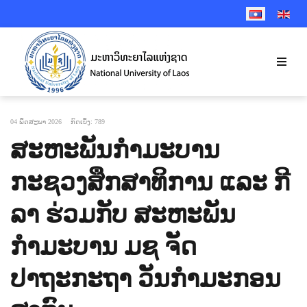
SELECT YOUR 
04 ພຶດສະພາ 2026
ກົດເບິ່ງ: 789
ສະຫະພັນກຳມະບານ
ກະຊວງສຶກສາທິການ ແລະ ກີ
ລາ ຮ່ວມກັບ ສະຫະພັນ
ກຳມະບານ ມຊ ຈັດ
ປາຖະກະຖາ ວັນກຳມະກອນ