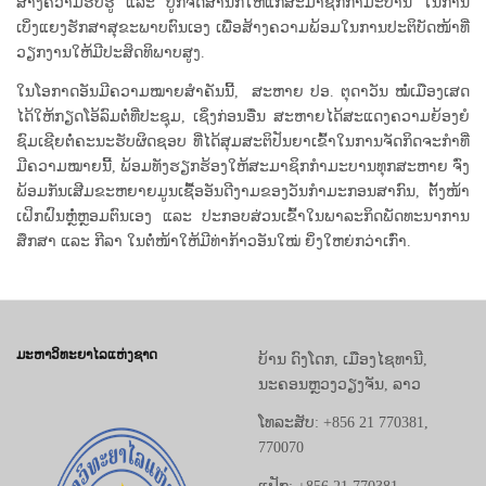
ສ້າງຄວາມຮັບຮູ້ ແລະ ປູກຈິດສຳນຶກໃຫ້ແກ່ສະມາຊິກກຳມະບານ ໃນການ
ເບິ່ງແຍງຮັກສາສຸຂະພາບຕົນເອງ ເພື່ອສ້າງຄວາມພ້ອມໃນການປະຕິບັດໜ້າທີ່
ວຽກງານໃຫ້ມີປະສິດທິພາບສູງ.
ໃນໂອກາດອັນມີຄວາມໝາຍສໍາຄັນນີ້, ສະຫາຍ ປອ. ຕຸດາວັນ ໝໍ່ເມືອງເສດ
ໄດ້ໃຫ້ກຽດໂອ້ລົມຕໍ່ທີ່ປະຊຸມ, ເຊິ່ງກ່ອນອື່ນ ສະຫາຍໄດ້ສະແດງຄວາມຍ້ອງຍໍ
ຊົມເຊີຍຕໍ່ຄະນະຮັບຜິດຊອບ ທີ່ໄດ້ສຸມສະຕິປັນຍາເຂົ້າໃນການຈັດກິດຈະກຳທີ່
ມີຄວາມໝາຍນີ້, ພ້ອມທັງຮຽກຮ້ອງໃຫ້ສະມາຊິກກຳມະບານທຸກສະຫາຍ ຈົ່ງ
ພ້ອມກັນເສີມຂະຫຍາຍມູນເຊື້ອອັນດີງາມຂອງວັນກຳມະກອນສາກົນ, ຕັ້ງໜ້າ
ເຝິກຝົນຫຼໍ່ຫຼອມຕົນເອງ ແລະ ປະກອບສ່ວນເຂົ້າໃນພາລະກິດພັດທະນາການ
ສຶກສາ ແລະ ກີລາ ໃນຕໍ່ໜ້າໃຫ້ມີທ່າກ້າວອັນໃໝ່ ຍິ່ງໃຫຍ່ກວ່າເກົ່າ.
ມະຫາວິທະຍາໄລແຫ່ງຊາດ
ບ້ານ ດົງໂດກ, ເມືອງໄຊທານີ,
ນະຄອນຫຼວງວຽງຈັນ, ລາວ
ໂທລະສັບ: +856 21 770381,
770070